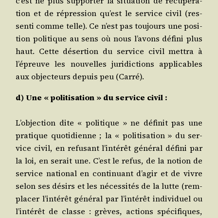
c’est ne plus sup­por­ter la situa­tion de récu­pé­ra­
tion et de répres­sion qu’est le ser­vice civil (res­
sen­ti comme telle). Ce n’est pas tou­jours une posi­
tion poli­tique au sens où nous l’avons défi­ni plus
haut. Cette déser­tion du ser­vice civil met­tra à
l’épreuve les nou­velles juri­dic­tions appli­cables
aux objec­teurs depuis peu (Car­ré).
d) Une « poli­ti­sa­tion » du ser­vice civil :
L’objection dite « poli­tique » ne défi­nit pas une
pra­tique quo­ti­dienne ; la « poli­ti­sa­tion » du ser­
vice civil, en refu­sant l’intérêt géné­ral défi­ni par
la loi, en serait une. C’est le refus, de la notion de
ser­vice natio­nal en conti­nuant d’agir et de vivre
selon ses dési­rs et les néces­si­tés de la lutte (rem­
pla­cer l’intérêt géné­ral par l’intérêt indi­vi­duel ou
l’intérêt de classe : grèves, actions spé­ci­fiques,