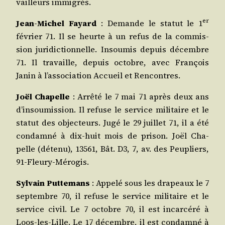
vailleurs immigrés.
er
Jean‑Michel Fayard
: Demande le sta­tut le 1
février 71. Il se heurte à un refus de la com­mis­
sion juri­dic­tion­nelle. Insou­mis depuis décembre
71. Il tra­vaille, depuis octobre, avec Fran­çois
Janin à l’association Accueil et Rencontres.
Joël Cha­pelle
: Arrê­té le 7 mai 71 après deux ans
d’insoumission. Il refuse le ser­vice mili­taire et le
sta­tut des objec­teurs. Jugé le 29 juillet 71, il a été
condam­né à dix‑huit mois de pri­son. Joël Cha­
pelle (déte­nu), 13561, Bât. D3, 7, av. des Peu­pliers,
91‑Fleury‑Mérogis.
Syl­vain Put­te­mans
: Appe­lé sous les dra­peaux le 7
sep­tembre 70, il refuse le ser­vice mili­taire et le
ser­vice civil. Le 7 octobre 70, il est incar­cé­ré à
Loos‑les‑Lille. Le 17 décembre, il est condam­né à