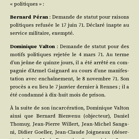
« politiques » :
Ber­nard Péran
: Demande de sta­tut pour rai­sons
poli­tiques refu­sée le 17 juin 71. Décla­ré inapte au
ser­vice mili­taire, exempté.
Domi­nique Val­ton
: Demande de sta­tut pour des
motifs poli­tiques reje­tée le 4 mars 71. Au terme
d’un jeûne de quinze jours, il a été arrê­té en com­
pa­gnie d’Armel Gai­gnard au cours d’une mani­fes­
ta­tion avec enchaî­ne­ment, le 8 novembre 71. Son
pro­cès a eu lieu le 7 jan­vier der­nier à Rennes ; il a
été condam­né à dix‑huit mois de prison.
À la suite de son incar­cé­ra­tion, Domi­nique Val­ton
ain­si que Ber­nard Bien­ve­nu (objec­teur), Daniel
Tho­muy, Jean‑Pierre Willert, Jean-Michel San­ga­
ni, Didier Goel­ler, Jean‑Claude Joi­gneaux (déser­