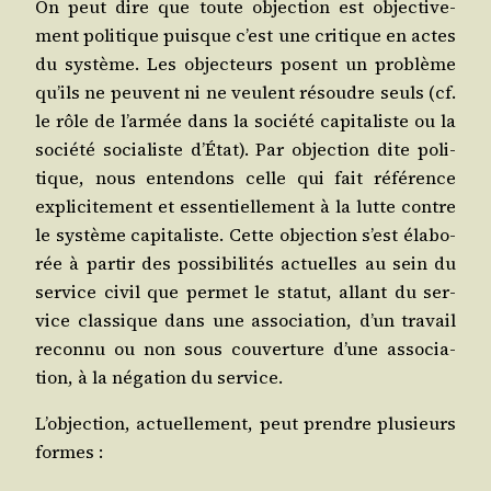
On peut dire que toute objec­tion est objec­ti­ve­
ment poli­tique puisque c’est une cri­tique en actes
du sys­tème. Les objec­teurs posent un pro­blème
qu’ils ne peuvent ni ne veulent résoudre seuls (cf.
le rôle de l’armée dans la socié­té capi­ta­liste ou la
socié­té socia­liste d’État). Par objec­tion dite poli­
tique, nous enten­dons celle qui fait réfé­rence
expli­ci­te­ment et essen­tiel­le­ment à la lutte contre
le sys­tème capi­ta­liste. Cette objec­tion s’est éla­bo­
rée à par­tir des pos­si­bi­li­tés actuelles au sein du
ser­vice civil que per­met le sta­tut, allant du ser­
vice clas­sique dans une asso­cia­tion, d’un tra­vail
recon­nu ou non sous cou­ver­ture d’une asso­cia­
tion, à la néga­tion du service.
L’objection, actuel­le­ment, peut prendre plu­sieurs
formes :