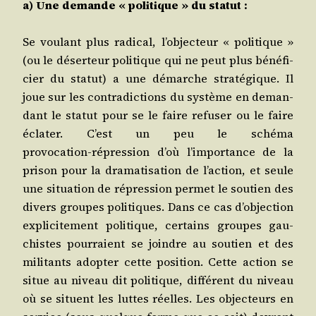
a) Une demande « poli­tique » du statut :
Se vou­lant plus radi­cal, l’objecteur « poli­tique »
(ou le déser­teur poli­tique qui ne peut plus béné­fi­
cier du sta­tut) a une démarche stra­té­gique. Il
joue sur les contra­dic­tions du sys­tème en deman­
dant le sta­tut pour se le faire refu­ser ou le faire
écla­ter. C’est un peu le sché­ma
provocation‑répression d’où l’importance de la
pri­son pour la dra­ma­ti­sa­tion de l’action, et seule
une situa­tion de répres­sion per­met le sou­tien des
divers groupes poli­tiques. Dans ce cas d’objection
expli­ci­te­ment poli­tique, cer­tains groupes gau­
chistes pour­raient se joindre au sou­tien et des
mili­tants adop­ter cette posi­tion. Cette action se
situe au niveau dit poli­tique, dif­fé­rent du niveau
où se situent les luttes réelles. Les objec­teurs en