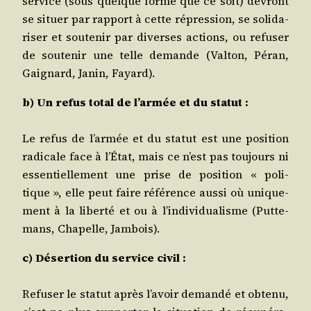
ser­vice (sous quelque forme que ce soit) devront
se situer par rap­port à cette répres­sion, se soli­da­
ri­ser et sou­te­nir par diverses actions, ou refu­ser
de sou­te­nir une telle demande (Val­ton, Péran,
Gai­gnard, Janin, Fayard).
b) Un refus total de l’armée et du statut :
Le refus de l’armée et du sta­tut est une posi­tion
radi­cale face à l’État, mais ce n’est pas tou­jours ni
essen­tiel­le­ment une prise de posi­tion « poli­
tique », elle peut faire réfé­rence aus­si où uni­que­
ment à la liber­té et ou à l’individualisme (Put­te­
mans, Cha­pelle, Jambois).
c) Déser­tion du ser­vice civil :
Refu­ser le sta­tut après l’avoir deman­dé et obte­nu,