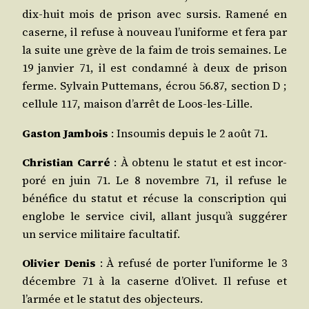
dix‑huit mois de pri­son avec sur­sis. Rame­né en
caserne, il refuse à nou­veau l’uniforme et fera par
la suite une grève de la faim de trois semaines. Le
19 jan­vier 71, il est condam­né à deux de pri­son
ferme. Syl­vain Put­te­mans, écrou 56.87, sec­tion D ;
cel­lule 117, mai­son d’arrêt de Loos‑les‑Lille.
Gas­ton Jam­bois
: Insou­mis depuis le 2 août 71.
Chris­tian Car­ré
: À obte­nu le sta­tut et est incor­
po­ré en juin 71. Le 8 novembre 71, il refuse le
béné­fice du sta­tut et récuse la conscrip­tion qui
englobe le ser­vice civil, allant jusqu’à sug­gé­rer
un ser­vice mili­taire facultatif.
Oli­vier Denis
: À refu­sé de por­ter l’uniforme le 3
décembre 71 à la caserne d’Olivet. Il refuse et
l’armée et le sta­tut des objecteurs.