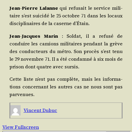
Jean‑Pierre Lalanne
qui refu­sait le ser­vice mili­
taire s’est sui­ci­dé le 25 octobre 71 dans les locaux
dis­ci­pli­naires de la caserne d’Étain.
Jean‑Jacques Marin
: Sol­dat, il a refu­sé de
conduire les camions mili­taires pen­dant la grève
des conduc­teurs du métro. Son pro­cès s’est tenu
le 29 novembre 71. Il a été condam­né à six mois de
pri­son dont quatre avec sursis.
Cette liste n’est pas com­plète, mais les infor­ma­
tions concer­nant les autres cas ne nous sont pas
parvenues.
Vincent Dubuc
View Fullscreen