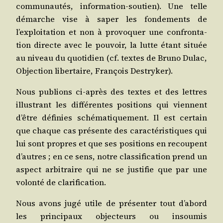
com­mu­nau­tés, information‑soutien). Une telle
démarche vise à saper les fon­de­ments de
l’exploitation et non à pro­vo­quer une confron­ta­
tion directe avec le pou­voir, la lutte étant située
au niveau du quo­ti­dien (cf. textes de Bru­no Dulac,
Objec­tion liber­taire, Fran­çois Destryker).
Nous publions ci‑après des textes et des lettres
illus­trant les dif­fé­rentes posi­tions qui viennent
d’être défi­nies sché­ma­ti­que­ment. Il est cer­tain
que chaque cas pré­sente des carac­té­ris­tiques qui
lui sont propres et que ses posi­tions en recoupent
d’autres ; en ce sens, notre clas­si­fi­ca­tion prend un
aspect arbi­traire qui ne se jus­ti­fie que par une
volon­té de clarification.
Nous avons jugé utile de pré­sen­ter tout d’abord
les prin­ci­paux objec­teurs ou insou­mis