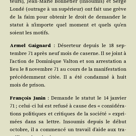
teurs), Jean‑Marie Bon­ne­tier (insou­mis) et Serge
Lon­dé (outrage à un supé­rieur) ont fait une grève
de la faim pour obte­nir le droit de deman­der le
sta­tut à n’importe quel moment et quels qu’en
soient les motifs.
Armel Gai­gnard
: Déser­teur depuis le 18 sep­
tembre 71 après neuf mois de caserne. Il se joint à
l’action de Domi­nique Val­ton et son arres­ta­tion a
lieu le 8 novembre 71 au cours de la mani­fes­ta­tion
pré­cé­dem­ment citée. Il a été condam­né à huit
mois de prison.
Fran­çois Janin
: Demande le sta­tut le 14 jan­vier
71 ; celui‑ci lui est refu­sé à cause des « consi­dé­ra­
tions poli­tiques et cri­tiques de la socié­té » expri­
mées dans sa lettre. Insou­mis depuis le début
octobre, il a com­men­cé un tra­vail d’aide aux tra­