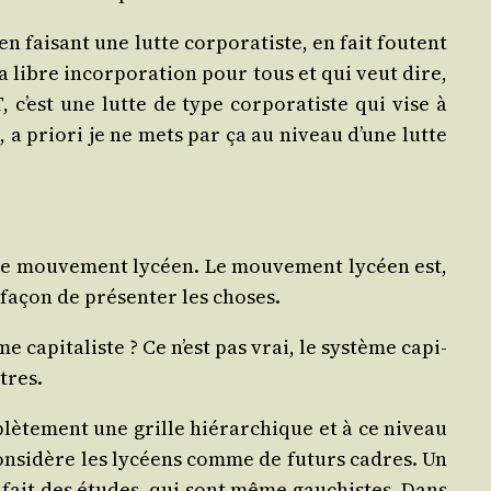
n fai­sant une lutte cor­po­ra­tiste, en fait foutent
 libre incor­po­ra­tion pour tous et qui veut dire,
 c’est une lutte de type cor­po­ra­tiste qui vise à
 a prio­ri je ne mets par ça au niveau d’une lutte
 le mou­ve­ment lycéen. Le mou­ve­ment lycéen est,
 façon de pré­sen­ter les choses.
e capi­ta­liste ? Ce n’est pas vrai, le sys­tème capi­
tres.
lè­te­ment une grille hié­rar­chique et à ce niveau
e consi­dère les lycéens comme de futurs cadres. Un
t fait des études, qui sont même gau­chistes. Dans