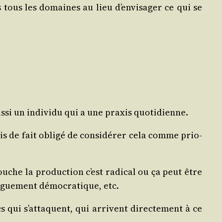
ans tous les domaines au lieu d’envisager ce qui se
aus­si un indi­vi­du qui a une praxis quotidienne.
uis de fait obli­gé de consi­dé­rer cela comme prio­
ouche la pro­duc­tion c’est radi­cal ou ça peut être
vague­ment démo­cra­tique, etc.
cs qui s’attaquent, qui arrivent direc­te­ment à ce