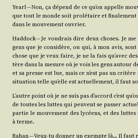
Yearl — Non, ça dépend de ce qu’on appelle mou­v
que tout le monde soit pro­lé­taire et fina­le­ment 
dans le mou­ve­ment ouvrier.
Had­dock — Je vou­drais dire deux choses. Je me s
gens que je consi­dère, ou qui, à mon avis, sont
chose que je veux faire, je ne la fais qu’avec de
tère dans la mesure où je vois les gens autour de
et sa presse est lue, mais ce n’est pas un cri­tère
situa­tion telle qu’elle est actuel­le­ment, il faut
L’autre point où je ne suis pas d’accord c’est qu’o
de toutes les luttes qui peuvent se pas­ser actuel­l
par­tie le mou­ve­ment des lycéens, et des luttes 
à terme.
Rahan — Veux-tu don­ner un exempte là… Il faut r