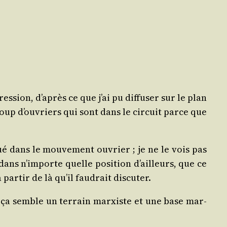
ssion, d’après ce que j’ai pu dif­fu­ser sur le plan
u­coup d’ouvriers qui sont dans le cir­cuit parce que
ué dans le mou­ve­ment ouvrier ; je ne le vois pas
dans n’importe quelle posi­tion d’ailleurs, que ce
par­tir de là qu’il fau­drait discuter.
 ça semble un ter­rain mar­xiste et une base mar­