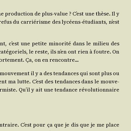
e pro­duc­tion de plus-value ? C’est une thèse. Il y
efus du car­rié­risme des lycéens-étu­diants, n’est
ent, c’est une petite mino­ri­té dans le milieu des
té­go­riels, le reste, ils n’en ont rien à foutre. On
por­te­ment. Ça, on en rencontre…
 mou­ve­ment il y a des ten­dances qui sont plus ou
nt ma lutte. C’est des ten­dances dans le mou­ve­
iste. Qu’il y ait une ten­dance révo­lu­tion­naire
ontraire. C’est pour ça que je dis que je me place