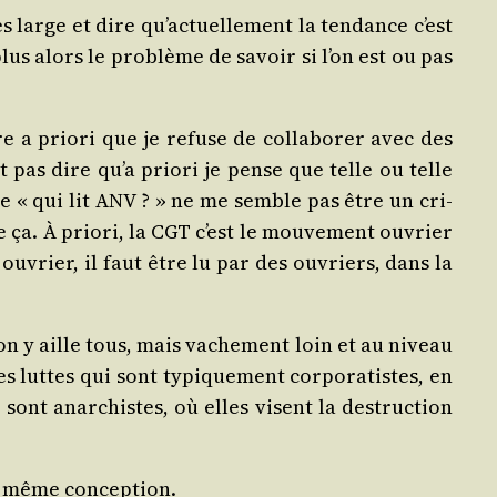
 large et dire qu’actuellement la ten­dance c’est
 plus alors le pro­blème de savoir si l’on est ou pas
 a prio­ri que je refuse de col­la­bo­rer avec des
pas dire qu’a prio­ri je pense que telle ou telle
me « qui lit ANV ? » ne me semble pas être un cri­
ça. À prio­ri, la CGT c’est le mou­ve­ment ouvrier
t ouvrier, il faut être lu par des ouvriers, dans la
u’on y aille tous, mais vache­ment loin et au niveau
es luttes qui sont typi­que­ment cor­po­ra­tistes, en
sont anar­chistes, où elles visent la des­truc­tion
la même conception.