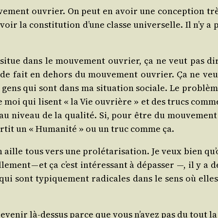
e­ment ouvrier. On peut en avoir une concep­tion très
voir la consti­tu­tion d’une classe uni­ver­selle. Il n’y a
itue dans le mou­ve­ment ouvrier, ça ne veut pas dire
 de fait en dehors du mou­ve­ment ouvrier. Ça ne veut 
s gens qui sont dans ma situa­tion sociale. Le pro­blè
 moi qui lisent « la Vie ouvrière » et des trucs comme 
 au niveau de la qua­li­té. Si, pour être du mou­ve­men
 sor­tit un « Huma­ni­té » ou un truc comme ça.
n aille tous vers une pro­lé­ta­ri­sa­tion. Je veux bien q
e­ment — et ça c’est inté­res­sant à dépas­ser —, il y a d
qui sont typi­que­ment radi­cales dans le sens où elles 
eve­nir là-des­sus parce que vous n’avez pas du tout 