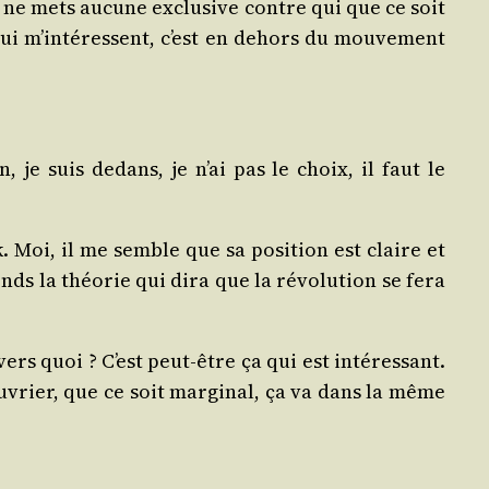
 je ne mets aucune exclu­sive contre qui que ce soit
qui m’intéressent, c’est en dehors du mou­ve­ment
en, je suis dedans, je n’ai pas le choix, il faut le
k. Moi, il me semble que sa posi­tion est claire et
nds la théo­rie qui dira que la révo­lu­tion se fera
vers quoi ? C’est peut-être ça qui est inté­res­sant.
ouvrier, que ce soit mar­gi­nal, ça va dans la même