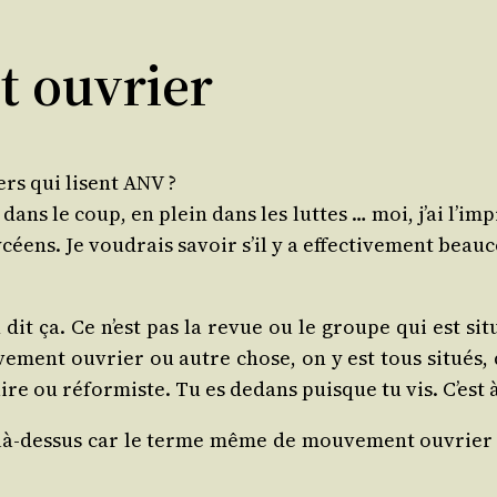
 ouvrier
ers qui lisent ANV ?
ns le coup, en plein dans les luttes … moi, j’ai l’impre
lycéens. Je vou­drais savoir s’il y a effec­ti­ve­ment bea
 dit ça. Ce n’est pas la revue ou le groupe qui est sit
e­ment ouvrier ou autre chose, on y est tous situés, 
aire ou réfor­miste. Tu es dedans puisque tu vis. C’est à 
 là-des­sus car le terme même de mou­ve­ment ouvrier