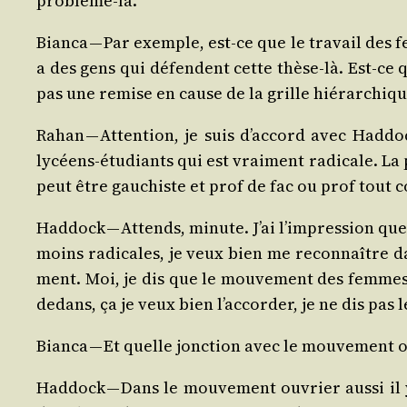
problème-là.
Bian­ca — Par exemple, est-ce que le tra­vail des f
a des gens qui défendent cette thèse-là. Est-ce qu
pas une remise en cause de la grille hiérarchiqu
Rahan — Atten­tion, je suis d’accord avec Had­dock
lycéens-étu­diants qui est vrai­ment radi­cale. La p
peut être gau­chiste et prof de fac ou prof tout 
Had­dock — Attends, minute. J’ai l’impression que 
moins radi­cales, je veux bien me recon­naître d
ment. Moi, je dis que le mou­ve­ment des femmes e
dedans, ça je veux bien l’accorder, je ne dis pas
Bian­ca — Et quelle jonc­tion avec le mou­ve­ment 
Had­dock — Dans le mou­ve­ment ouvrier aus­si il 