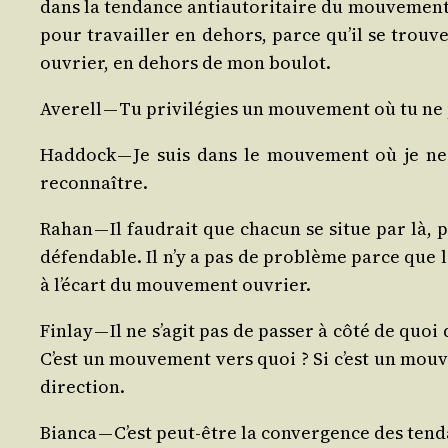
dans la ten­dance anti­au­to­ri­taire du mou­ve­men
pour tra­vailler en dehors, parce qu’il se trouv
ouvrier, en dehors de mon boulot.
Ave­rell — Tu pri­vi­lé­gies un mou­ve­ment où tu n
Had­dock — Je suis dans le mou­ve­ment où je ne peu
reconnaître.
Rahan — Il fau­drait que cha­cun se situe par là, 
défen­dable. Il n’y a pas de pro­blème parce que la
à l’écart du mou­ve­ment ouvrier.
Fin­lay — Il ne s’agit pas de pas­ser à côté de quoi
C’est un mou­ve­ment vers quoi ? Si c’est un mou­v
direction.
Bian­ca — C’est peut-être la conver­gence des ten­d