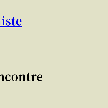
iste
ncontre