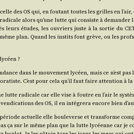
le des OS qui, en fou­tant toutes les grilles en l’air, e
radi­cale alors qu’une lutte qui consiste à deman­der la
s leurs études, les ouvriers juste à la sor­tie du CET,
même plan. Quand les ins­tits font grève, ou les profs,
 lycéen ?
ten­dance dans le mou­ve­ment lycéen, mais ce n’est pas
a­tiste. C’est pour cela qu’il faut faire atten­tion à la
lutte radi­cale car elle vise à foutre en l’air le sys­tèm
en­di­ca­tions des OS, il en inté­gre­ra encore bien d’au
 période actuelle elle bou­le­verse et trans­forme com­p
ts pas ça sur le même plan que la lutte lycéenne car j
 bou­lot. Je les côtoie tous les jours les mecs qui on