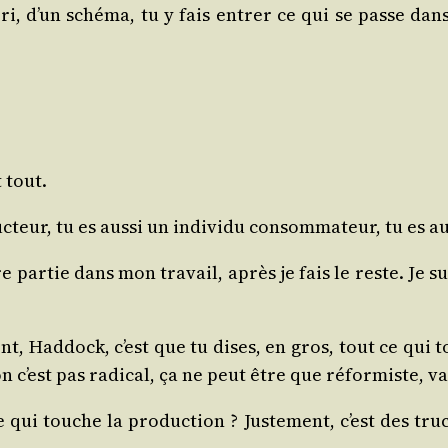
o­ri, d’un sché­ma, tu y fais entrer ce qui se passe d
 tout.
uc­teur, tu es aus­si un indi­vi­du consom­ma­teur, tu es 
 par­tie dans mon tra­vail, après je fais le reste. Je s
t, Had­dock, c’est que tu dises, en gros, tout ce qui t
on c’est pas radi­cal, ça ne peut être que réfor­miste, 
 qui touche la pro­duc­tion ? Jus­te­ment, c’est des tru