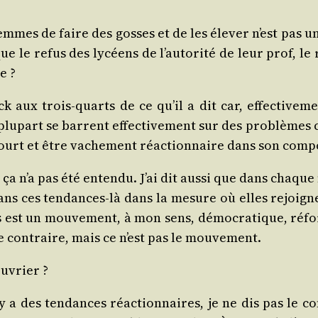
emmes de faire des gosses et de les éle­ver n’est pas un
e le refus des lycéens de l’autorité de leur prof, le r
e ?
 aux trois-quarts de ce qu’il a dit car, effec­ti­ve­m
lu­part se barrent effec­ti­ve­ment sur des pro­blèmes ca
court et être vache­ment réac­tion­naire dans son com­
ça n’a pas été enten­du. J’ai dit aus­si que dans chaque
ans ces ten­dances-là dans la mesure où elles rejoigne
st un mou­ve­ment, à mon sens, démo­cra­tique, réfor­m
 le contraire, mais ce n’est pas le mouvement.
ouvrier ?
y a des ten­dances réac­tion­naires, je ne dis pas le c