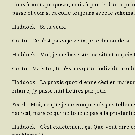
tions à nous pro­po­ser, mais à par­tir d’un a pri
passe et voir si ça colle tou­jours avec le schéma.
Had­dock — Si tu veux.
Cor­to — Ce n’est pas si je veux, je te demande si…
Had­dock — Moi, je me base sur ma situa­tion, c’est
Cor­to — Mais toi, tu n’es pas qu’un indi­vi­du pro­d
Had­dock — La praxis quo­ti­dienne c’est en majeure
ri­taire, j’y passe huit heures par jour.
Yearl — Moi, ce que je ne com­prends pas tel­le­men
radi­cal, mais ce qui ne touche pas à la pro­duc­ti
Had­dock — C’est exac­te­ment ça. Que veut dire ce