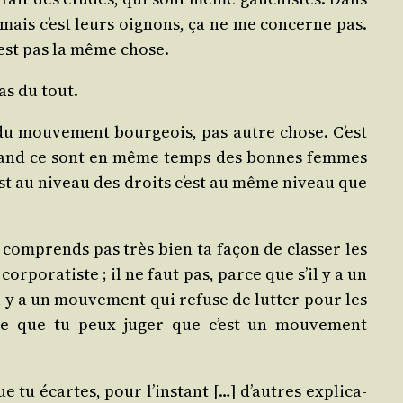
e, mais c’est leurs oignons, ça ne me concerne pas.
 c’est pas la même chose.
as du tout.
du mou­ve­ment bour­geois, pas autre chose. C’est
 : quand ce sont en même temps des bonnes femmes
’est au niveau des droits c’est au même niveau que
e com­prends pas très bien ta façon de clas­ser les
cor­po­ra­tiste ; il ne faut pas, parce que s’il y a un
l y a un mou­ve­ment qui refuse de lut­ter pour les
t-ce que tu peux juger que c’est un mou­ve­ment
e tu écartes, pour l’instant […] d’autres expli­ca­