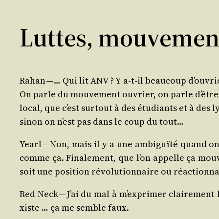
Luttes, mouvement
Rahan — … Qui lit ANV ? Y a‑t-il beau­coup d’ouvri
On parle du mou­ve­ment ouvrier, on parle d’être da
local, que c’est sur­tout à des étu­diants et à des 
sinon on n’est pas dans le coup du tout…
Yearl — Non, mais il y a une ambi­guï­té quand on
comme ça. Fina­le­ment, que l’on appelle ça mou­v
soit une posi­tion révo­lu­tion­naire ou réac­tion­n
Red Neck — J’ai du mal à m’exprimer clai­re­ment
xiste … ça me semble faux.