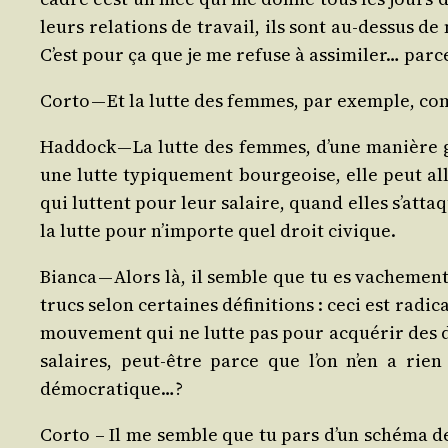
leurs rela­tions de tra­vail, ils sont au-des­sus 
C’est pour ça que je me refuse à assi­mi­ler… parce 
Cor­to — Et la lutte des femmes, par exemple, com­
Had­dock — La lutte des femmes, d’une manière gé
une lutte typi­que­ment bour­geoise, elle peut 
qui luttent pour leur salaire, quand elles s’atta
la lutte pour n’importe quel droit civique.
Bian­ca — Alors là, il semble que tu es vache­ment
trucs selon cer­taines défi­ni­tions : ceci est radi­c
mou­ve­ment qui ne lutte pas pour acqué­rir des dr
salaires, peut-être parce que l’on n’en a rien
démocratique…?
Cor­to – Il me semble que tu pars d’un sché­ma de 