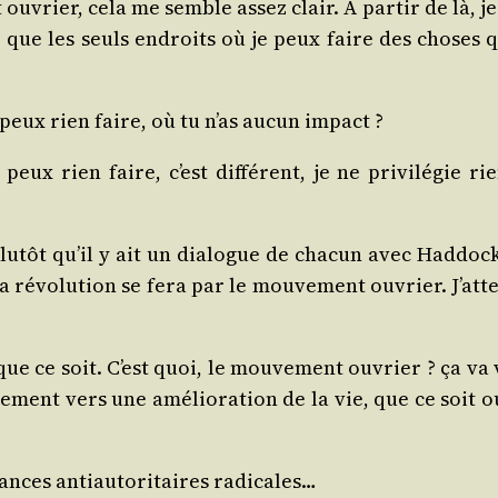
t ouvrier, cela me semble assez clair. À par­tir de là,
e que les seuls endroits où je peux faire des choses 
e peux rien faire, où tu n’as aucun impact ?
x rien faire, c’est dif­fé­rent, je ne pri­vi­lé­gie ri
plu­tôt qu’il y ait un dia­logue de cha­cun avec Had­doc
 révo­lu­tion se fera par le mou­ve­ment ouvrier. J’atte
 que ce soit. C’est quoi, le mou­ve­ment ouvrier ? ça va 
e­ment vers une amé­lio­ra­tion de la vie, que ce soit 
ances anti­au­to­ri­taires radicales…