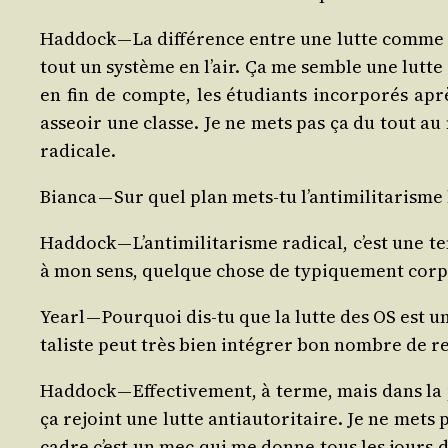
Had­dock — La dif­fé­rence entre une lutte comme cel
tout un sys­tème en l’air. Ça me semble une lutte 
en fin de compte, les étu­diants incor­po­rés aprè
asseoir une classe. Je ne mets pas ça du tout au 
radicale.
Bian­ca — Sur quel plan mets-tu l’antimilitarisme
Had­dock — L’antimilitarisme radi­cal, c’est une 
à mon sens, quelque chose de typi­que­ment cor­po­r
Yearl — Pour­quoi dis-tu que la lutte des OS est une 
ta­liste peut très bien inté­grer bon nombre de rev
Had­dock — Effec­ti­ve­ment, à terme, mais dans la
ça rejoint une lutte anti­au­to­ri­taire. Je ne me
cadre c’est un mec qui me donne tous les jours du