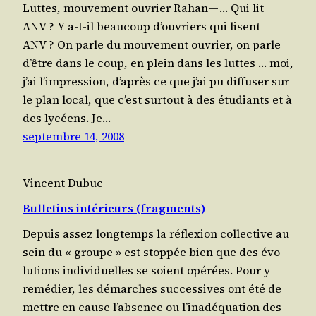
Luttes, mouvement ouvrier Rahan — … Qui lit
ANV ? Y a‑t-il beau­coup d’ouvriers qui lisent
ANV ? On parle du mou­ve­ment ouvrier, on parle
d’être dans le coup, en plein dans les luttes … moi,
j’ai l’impression, d’après ce que j’ai pu dif­fu­ser sur
le plan local, que c’est sur­tout à des étu­diants et à
des lycéens. Je…
septembre 14, 2008
Vincent Dubuc
Bulletins intérieurs (fragments)
Depuis assez long­temps la réflexion col­lec­tive au
sein du « groupe » est stop­pée bien que des évo­
lu­tions indi­vi­duelles se soient opé­rées. Pour y
remé­dier, les démarches suc­ces­sives ont été de
mettre en cause l’absence ou l’inadéquation des