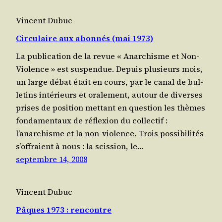
Vincent Dubuc
Circulaire aux abonnés (mai 1973)
La publi­ca­tion de la revue « Anar­chisme et Non-
Vio­lence » est suspendue. Depuis plu­sieurs mois,
un large débat était en cours, par le canal de bul­
le­tins inté­rieurs et ora­le­ment, autour de diverses
prises de posi­tion met­tant en ques­tion les thèmes
fon­da­men­taux de réflexion du col­lec­tif :
l’anarchisme et la non-violence. Trois pos­si­bi­li­tés
s’offraient à nous : la scis­sion, le…
septembre 14, 2008
Vincent Dubuc
Pâques 1973 : rencontre