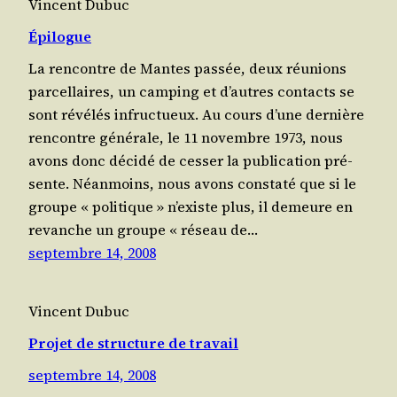
Vincent Dubuc
Épilogue
La ren­contre de Mantes pas­sée, deux réunions
par­cel­laires, un cam­ping et d’autres contacts se
sont révé­lés infruc­tueux. Au cours d’une der­nière
ren­contre géné­rale, le 11 novembre 1973, nous
avons donc déci­dé de ces­ser la publi­ca­tion pré­
sente. Néan­moins, nous avons consta­té que si le
groupe « poli­tique » n’existe plus, il demeure en
revanche un groupe « réseau de…
septembre 14, 2008
Vincent Dubuc
Projet de structure de travail
septembre 14, 2008