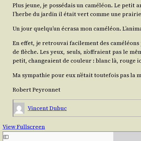
Plus jeune, je pos­sé­dais un camé­léon. Le petit 
l’herbe du jar­din il était vert comme une prai­rie,
Un jour quel­qu’un écra­sa mon camé­léon. L’a­ni­m
En effet, je retrou­vai faci­le­ment des camé­lé
de flèche. Les yeux, seuls, n’of­fraient pas le m
petit, chan­geaient de cou­leur : blanc là, rouge ic
Ma sym­pa­thie pour eux n’é­tait tou­te­fois pas l
Robert Pey­ron­net
Vincent Dubuc
View Fullscreen