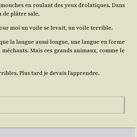
es mouches en rou­lant des yeux dro­la­tiques. Dans
u de plâtre sale.
pour moi un voile se levait, un voile terrible.
sque la langue aus­si longue, une langue en forme
ites, méchants. Mais ces grands ani­maux, comme le
ribles. Plus tard je devais l’apprendre.