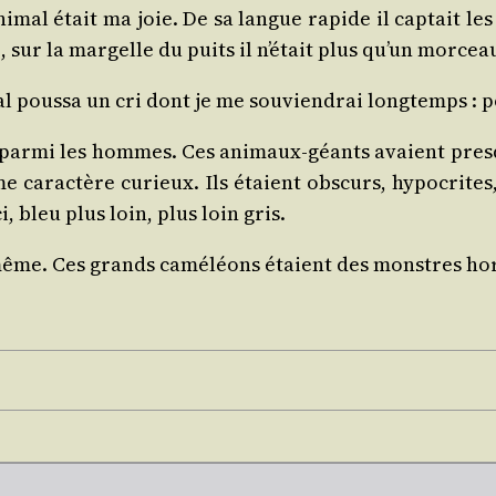
ani­mal était ma joie. De sa langue rapide il cap­tait l
 sur la mar­gelle du puits il n’é­tait plus qu’un mor­cea
al pous­sa un cri dont je me sou­vien­drai long­temps : 
ons par­mi les hommes. Ces ani­maux-géants avaient pre
ême carac­tère curieux. Ils étaient obs­curs, hypo­cr
i, bleu plus loin, plus loin gris.
a même. Ces grands camé­léons étaient des monstres hor­