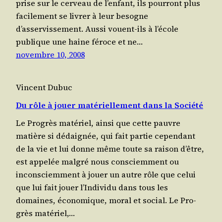
prise sur le cer­veau de l’en­fant, ils pour­ront plus
faci­le­ment se livrer à leur besogne
d’asservissement. Aus­si vouent-ils à l’é­cole
publique une haine féroce et ne…
novembre 10, 2008
Vincent Dubuc
Du rôle à jouer matériellement dans la Société
Le Pro­grès maté­riel, ain­si que cette pauvre
matière si dédai­gnée, qui fait par­tie cepen­dant
de la vie et lui donne même toute sa rai­son d’être,
est appe­lée mal­gré nous consciem­ment ou
incons­ciem­ment à jouer un autre rôle que celui
que lui fait jouer l’In­di­vi­du dans tous les
domaines, éco­no­mique, moral et social. Le Pro­
grès maté­riel,…