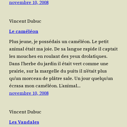
novembre 10, 2008
Vincent Dubuc
Le caméléon
Plus jeune, je pos­sé­dais un camé­léon. Le petit
ani­mal était ma joie. De sa langue rapide il cap­tait
les mouches en rou­lant des yeux dro­la­tiques.
Dans l’herbe du jar­din il était vert comme une
prai­rie, sur la mar­gelle du puits il n’é­tait plus
qu’un mor­ceau de plâtre sale. Un jour quel­qu’un
écra­sa mon camé­léon. L’a­ni­mal…
novembre 10, 2008
Vincent Dubuc
Les Vandales