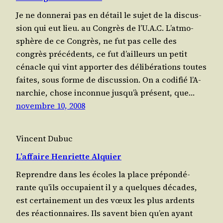
Je ne don­ne­rai pas en détail le sujet de la dis­cus­
sion qui eut lieu. au Congrès de l’U.A.C. L’at­mo­
sphère de ce Congrès, ne fut pas celle des
congrès pré­cé­dents, ce fut d’ailleurs un petit
cénacle qui vint appor­ter des déli­bé­ra­tions toutes
faites, sous forme de discussion. On a codi­fié l’A­
nar­chie, chose incon­nue jus­qu’à pré­sent, que…
novembre 10, 2008
Vincent Dubuc
L’affaire Henriette Alquier
Reprendre dans les écoles la place pré­pon­dé­
rante qu’ils occu­paient il y a quelques décades,
est cer­tai­ne­ment un des vœux les plus ardents
des réac­tion­naires. Ils savent bien qu’en ayant