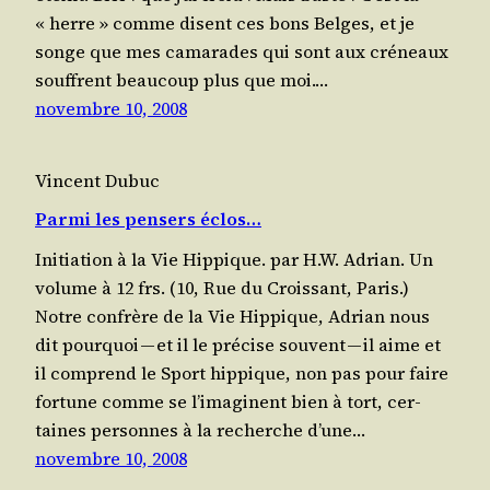
« herre » comme disent ces bons Belges, et je
songe que mes cama­rades qui sont aux cré­neaux
souffrent beau­coup plus que moi.…
novembre 10, 2008
Vincent Dubuc
Parmi les pensers éclos…
Ini­tia­tion à la Vie Hip­pique. par H.W. Adrian. Un
volume à 12 frs. (10, Rue du Crois­sant, Paris.)
Notre confrère de la Vie Hip­pique, Adrian nous
dit pour­quoi — et il le pré­cise sou­vent — il aime et
il com­prend le Sport hip­pique, non pas pour faire
for­tune comme se l’i­ma­ginent bien à tort, cer­
taines per­sonnes à la recherche d’une…
novembre 10, 2008