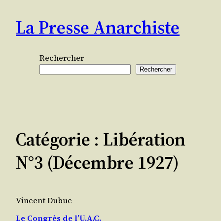
Aller
La Presse Anarchiste
au
contenu
Rechercher
Rechercher
Catégorie :
Libération
N°3 (décembre 1927)
Vincent Dubuc
Le Congrès de l’U.A.C.