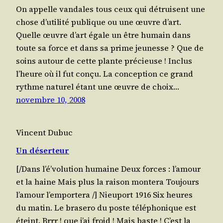
On appelle van­dales tous ceux qui détruisent une
chose d’u­ti­li­té publique ou une œuvre d’art.
Quelle œuvre d’art égale un être humain dans
toute sa force et dans sa prime jeu­nesse ? Que de
soins autour de cette plante pré­cieuse ! Inclus
l’heure où il fut conçu. La concep­tion ce grand
rythme natu­rel étant une œuvre de choix…
novembre 10, 2008
Vincent Dubuc
Un déserteur
[/​Dans l’é’­vo­lu­tion humaine Deux forces : l’a­mour
et la haine Mais plus la rai­son montera Tou­jours
l’a­mour l’emportera /​] Nieu­port 1916 Six heures
du matin. Le bra­se­ro du poste télé­pho­nique est
éteint. Brrr ! que j’ai froid ! Mais baste ! C’est la