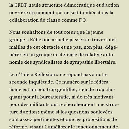
la CFDT, seule struc­ture démo­cra­tique et d’action
ouvrière du moment qui ne soit tom­bée dans la
col­la­bo­ra­tion de classe comme F.O.
Nous sou­hai­tons de tout cœur que le jeune
groupe « Réflexion » sache pas­ser au tra­vers des
mailles de cet obs­tacle et ne pas, non plus, dégé­
né­rer en un groupe de défense de rela­tive auto­
no­mie des syn­di­ca­listes de sym­pa­thie libertaire.
Le n°1 de « Réflexion » ne répond pas à notre
seconde inquié­tude. Ce numé­ro sur le fédé­ra­
lisme est un peu trop gen­tillet, rien de trop cho­
quant pour la bureau­cra­tie, ni de très moti­vant
pour des mili­tants qui recher­che­raient une struc­
ture d’action ; même si les ques­tions sou­le­vées
sont assez per­ti­nentes et que les pro­po­si­tions de
réforme, visant à amé­lio­rer le fonc­tion­ne­ment de