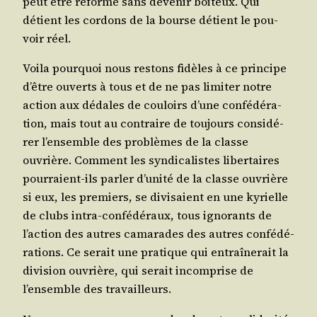
peut être réfor­mé sans deve­nir boi­teux. Qui
détient les cor­dons de la bourse détient le pou­
voir réel.
Voi­la pour­quoi nous res­tons fidèles à ce prin­cipe
d’être ouverts à tous et de ne pas limi­ter notre
action aux dédales de cou­loirs d’une confé­dé­ra­
tion, mais tout au contraire de tou­jours consi­dé­
rer l’ensemble des pro­blèmes de la classe
ouvrière. Com­ment les syn­di­ca­listes liber­taires
pour­raient-ils par­ler d’unité de la classe ouvrière
si eux, les pre­miers, se divi­saient en une kyrielle
de clubs intra-confé­dé­raux, tous igno­rants de
l’action des autres cama­rades des autres confé­dé­
ra­tions. Ce serait une pra­tique qui entraî­ne­rait la
divi­sion ouvrière, qui serait incom­prise de
l’ensemble des travailleurs.