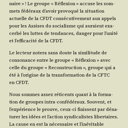
naire » ! Le groupe « Réflexion » accuse les som­
mets fédé­raux d’avoir pro­vo­qué la situa­tion
actuelle de la CFDT consé­cu­ti­ve­ment aux appels
pour les Assises du socia­lisme qui auraient exa­
cer­bé les luttes de ten­dances, dan­ger pour l’unité
et l’efficacité de la CFDT.
Le lec­teur note­ra sans doute la simi­li­tude de
conso­nance entre le groupe « Réflexion » avec
celle du groupe « Recons­truc­tion », groupe qui a
été à l’origine de la trans­for­ma­tion de la CFTC
en CFDT.
Nous sommes assez réti­cents quant à la for­ma­
tion de groupes intra-confé­dé­raux. Sou­vent, et
l’expérience le prouve, ceux-ci finissent par déna­
tu­rer les idées et l’action syn­di­ca­listes liber­taires.
La cause en est la néces­saire et l’inévitable