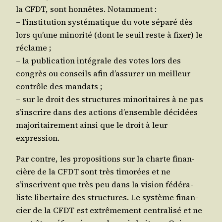
la CFDT, sont hon­nêtes. Notamment :
– l’institution sys­té­ma­tique du vote sépa­ré dès
lors qu’une mino­ri­té (dont le seuil reste à fixer) le
réclame ;
– la publi­ca­tion inté­grale des votes lors des
congrès ou conseils afin d’assurer un meilleur
contrôle des mandats ;
– sur le droit des struc­tures mino­ri­taires à ne pas
s’inscrire dans des actions d’ensemble déci­dées
majo­ri­tai­re­ment ain­si que le droit à leur
expression.
Par contre, les pro­po­si­tions sur la charte finan­
cière de la CFDT sont très timo­rées et ne
s’inscrivent que très peu dans la vision fédé­ra­
liste liber­taire des struc­tures. Le sys­tème finan­
cier de la CFDT est extrê­me­ment cen­tra­li­sé et ne