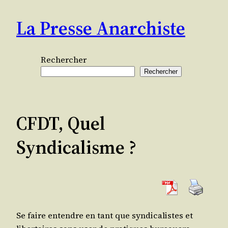
Aller
La Presse Anarchiste
au
contenu
Rechercher
Rechercher
CFDT, Quel
Syndicalisme ?
Se faire entendre en tant que syn­di­ca­listes et