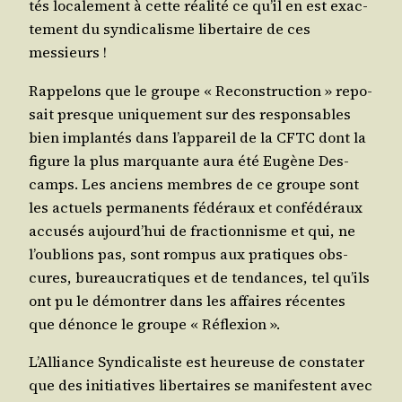
tés loca­le­ment à cette réa­li­té ce qu’il en est exac­
te­ment du syn­di­ca­lisme liber­taire de ces
messieurs !
Rap­pe­lons que le groupe « Recons­truc­tion » repo­
sait presque uni­que­ment sur des res­pon­sables
bien implan­tés dans l’appareil de la CFTC dont la
figure la plus mar­quante aura été Eugène Des­
camps. Les anciens membres de ce groupe sont
les actuels per­ma­nents fédé­raux et confé­dé­raux
accu­sés aujourd’hui de frac­tion­nisme et qui, ne
l’oublions pas, sont rom­pus aux pra­tiques obs­
cures, bureau­cra­tiques et de ten­dances, tel qu’ils
ont pu le démon­trer dans les affaires récentes
que dénonce le groupe « Réflexion ».
L’Alliance Syn­di­ca­liste est heu­reuse de consta­ter
que des ini­tia­tives liber­taires se mani­festent avec