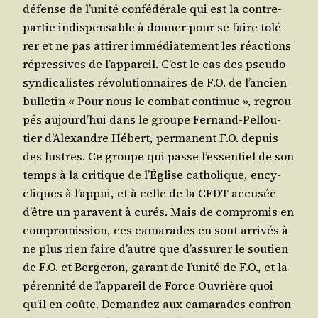
défense de l’unité confé­dé­rale qui est la contre-
par­tie indis­pen­sable à don­ner pour se faire tolé­
rer et ne pas atti­rer immé­dia­te­ment les réac­tions
répres­sives de l’appareil. C’est le cas des pseu­do-
syn­di­ca­listes révo­lu­tion­naires de F.O. de l’ancien
bul­le­tin « Pour nous le com­bat conti­nue », regrou­
pés aujourd’hui dans le groupe Fer­nand-Pel­lou­
tier d’Alexandre Hébert, per­ma­nent F.O. depuis
des lustres. Ce groupe qui passe l’essentiel de son
temps à la cri­tique de l’Église catho­lique, ency­
cliques à l’appui, et à celle de la CFDT accu­sée
d’être un paravent à curés. Mais de com­pro­mis en
com­pro­mis­sion, ces cama­rades en sont arri­vés à
ne plus rien faire d’autre que d’assurer le sou­tien
de F.O. et Ber­ge­ron, garant de l’unité de F.O., et la
péren­ni­té de l’appareil de Force Ouvrière quoi
qu’il en coûte. Deman­dez aux cama­rades confron­