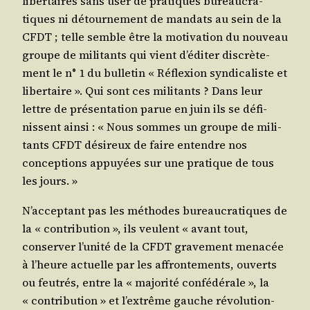
liber­taires sans user de pra­tiques bureau­cra­
tiques ni détour­ne­ment de man­dats au sein de la
CFDT ; telle semble être la moti­va­tion du nou­veau
groupe de mili­tants qui vient d’éditer dis­crè­te­
ment le n° 1 du bul­le­tin « Réflexion syn­di­ca­liste et
liber­taire ». Qui sont ces mili­tants ? Dans leur
lettre de pré­sen­ta­tion parue en juin ils se défi­
nissent ain­si : « Nous sommes un groupe de mili­
tants CFDT dési­reux de faire entendre nos
concep­tions appuyées sur une pra­tique de tous
les jours. »
N’acceptant pas les méthodes bureau­cra­tiques de
la « contri­bu­tion », ils veulent « avant tout,
conser­ver l’unité de la CFDT gra­ve­ment mena­cée
à l’heure actuelle par les affron­te­ments, ouverts
ou feu­trés, entre la « majo­ri­té confé­dé­rale », la
« contri­bu­tion » et l’extrême gauche révo­lu­tion­