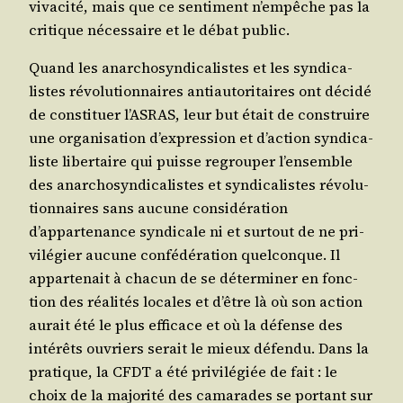
viva­ci­té, mais que ce sen­ti­ment n’empêche pas la
cri­tique néces­saire et le débat public.
Quand les anar­cho­syn­di­ca­listes et les syn­di­ca­
listes révo­lu­tion­naires anti­au­to­ri­taires ont déci­dé
de consti­tuer l’ASRAS, leur but était de construire
une orga­ni­sa­tion d’expression et d’action syn­di­ca­
liste liber­taire qui puisse regrou­per l’ensemble
des anar­cho­syn­di­ca­listes et syn­di­ca­listes révo­lu­
tion­naires sans aucune consi­dé­ra­tion
d’appartenance syn­di­cale ni et sur­tout de ne pri­
vi­lé­gier aucune confé­dé­ra­tion quel­conque. Il
appar­te­nait à cha­cun de se déter­mi­ner en fonc­
tion des réa­li­tés locales et d’être là où son action
aurait été le plus effi­cace et où la défense des
inté­rêts ouvriers serait le mieux défen­du. Dans la
pra­tique, la CFDT a été pri­vi­lé­giée de fait : le
choix de la majo­ri­té des cama­rades se por­tant sur