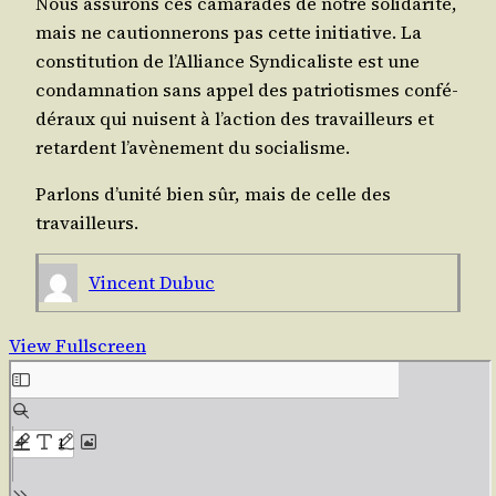
Nous assu­rons ces cama­rades de notre soli­da­ri­té,
mais ne cau­tion­ne­rons pas cette ini­tia­tive. La
consti­tu­tion de l’Alliance Syn­di­ca­liste est une
condam­na­tion sans appel des patrio­tismes confé­
dé­raux qui nuisent à l’action des tra­vailleurs et
retardent l’avènement du socialisme.
Par­lons d’unité bien sûr, mais de celle des
travailleurs.
Vincent Dubuc
View Fullscreen