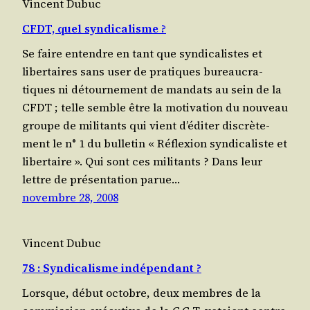
Vincent Dubuc
CFDT, quel syndicalisme ?
Se faire entendre en tant que syn­di­ca­listes et
liber­taires sans user de pra­tiques bureau­cra­
tiques ni détour­ne­ment de man­dats au sein de la
CFDT ; telle semble être la moti­va­tion du nou­veau
groupe de mili­tants qui vient d’éditer dis­crè­te­
ment le n° 1 du bul­le­tin « Réflexion syn­di­ca­liste et
liber­taire ». Qui sont ces mili­tants ? Dans leur
lettre de pré­sen­ta­tion parue…
novembre 28, 2008
Vincent Dubuc
78 : Syndicalisme indépendant ?
Lorsque, début octobre, deux membres de la