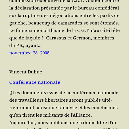
com­mis­sion exé­cu­tive de la C.G.T. votaient contre
la décla­ra­tion pré­sen­tée par le bureau confé­dé­ral
sur la rup­ture des négo­cia­tions entre les par­tis de
gauche, beau­coup de cama­rades se sont éton­nés.
Le fameux mono­li­thisme de la C.G.T. n’aurait-il été
que de façade ? Caras­sus et Ger­mon, membres
du P.S., ayant…
novembre 28, 2008
Vincent Dubuc
Conférence nationale
[(Les docu­ments issus de la confé­rence natio­nale
des tra­vailleurs liber­taires seront publiés ulté­
rieu­re­ment, ain­si que l’analyse et les conclu­sions
qu’en tirent les mili­tants de l’Alliance.
Aujourd’hui, nous publions une tri­bune libre d’un