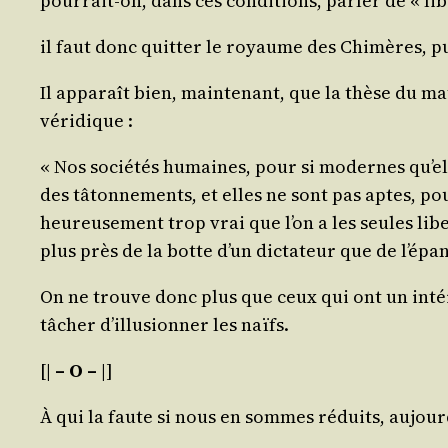
pour­rait-on, dans ces condi­tions, par­ler de « lib
il faut donc quit­ter le royaume des Chi­mères, pu
Il appa­raît bien, main­te­nant, que la thèse du ma
véridique :
« Nos socié­tés humaines, pour si modernes qu’elles 
des tâton­ne­ments, et elles ne sont pas aptes, pou
heu­reu­se­ment trop vrai que l’on a les seules l
plus près de la botte d’un dic­ta­teur que de l’é­pa
On ne trouve donc plus que ceux qui ont un inté­rêt
tâcher d’illu­sion­ner les naïfs.
[|
– O –
|]
À qui la faute si nous en sommes réduits, aujourd