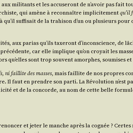
x mili­tants et les accu­se­ront de n’a­voir pas fait tou
­chiste, qui amène à recon­naître impli­ci­te­ment
qu’il 
 qu’il suf­fi­sait de la tra­hi­son d’un ou plu­sieurs pou
tés, aux parias qu’ils taxe­ront d’in­cons­cience, de lâc
é­cé­dente, car elle implique qu’on croyait les masses s
alors qu’elles sont trop sou­vent amorphes, sou­mises e
fs, ni faillite des masses
, mais faillite de nos propres c
e. Il faut en prendre son par­ti. La Révo­lu­tion n’est p
li­ci­té et de la concorde, au nom de cette belle for­mul
 renon­cer et jeter le manche après la cognée ? Certes 