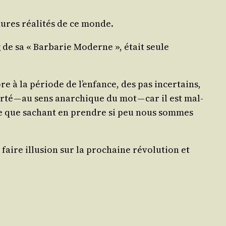
dures réa­li­tés de ce monde.
g de sa « Bar­ba­rie Moderne », était seule
re à la période de l’en­fance, des pas incer­tains,
r­té — au sens anar­chique du mot — car il est mal­
rouve que sachant en prendre si peu nous sommes
aire illu­sion sur la pro­chaine révo­lu­tion et