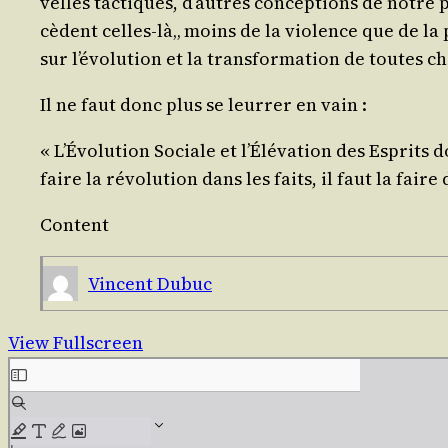
velles tac­tiques, d’autres concep­tions de notre 
cèdent celles-là„ moins de la vio­lence que de la p
sur l’é­vo­lu­tion et la trans­for­ma­tion de toutes
Il ne faut donc plus se leur­rer en vain :
« L’Évolution Sociale et l’Élévation des Esprits do
faire la révo­lu­tion dans les faits, il faut la f
Content
Vincent Dubuc
View Fullscreen