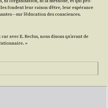
i l’or­ga­ni­sa­tion, ni la méthode, et qui pro­
lles fondent leur rai­son d’être, leur espé­rance
santes — sur l’é­du­ca­tion des consciences.
 ; car avec E. Reclus, nous disons qu’a­vant de
olutionnaire. »