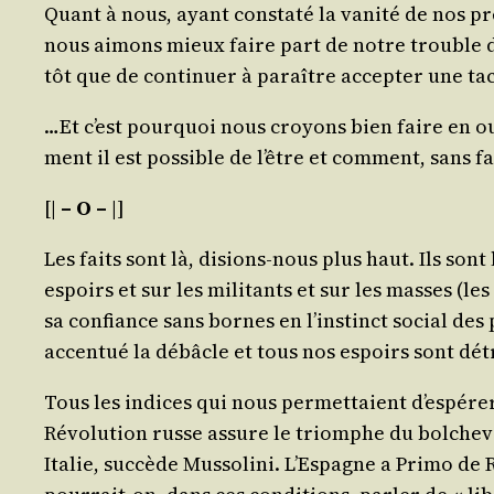
Quant à nous, ayant consta­té la vani­té de nos pré­t
nous aimons mieux faire part de notre trouble d
tôt que de conti­nuer à paraître accep­ter une tac
…Et c’est pour­quoi nous croyons bien faire en o
ment il est pos­sible de l’être et com­ment, sans f
[|
– O –
|]
Les faits sont là, disions-nous plus haut. Ils sont
espoirs et sur les mili­tants et sur les masses (le
sa confiance sans bornes en l’ins­tinct social des pe
accen­tué la débâcle et tous nos espoirs sont dét
Tous les indices qui nous per­met­taient d’es­pé­re
Révo­lu­tion russe assure le triomphe du bol­che­vi
Ita­lie, suc­cède Mus­so­li­ni. L’Espagne a Pri­mo d