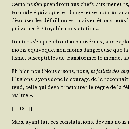
Cer­tains s’en pren­dront aux chefs, aux meneurs, au
For­mule équi­voque, et dan­ge­reuse pour un anar
d’ex­cu­ser les défaillances ; mais en étions-nous là
puis­sance ? Pitoyable constatation…
D’autres s’en pren­dront aux misé­reux, aux exploi­
moins équi­voque, non moins dan­ge­reuse que la pr
lisme, sus­cep­tibles de trans­for­mer le monde, 
Eh bien non ! Nous disons, nous,
ni faillite des che
illu­sions, ayons donc le cou­rage de le recon­naîtr
tend, celle qui devait ins­tau­rer le règne de la fé
Maître ».
[|
– O –
|]
Mais, ayant fait ces consta­ta­tions, devons-nous