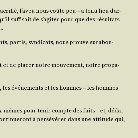
ri­fié, l’a­veu nous coûte peu — a tenu lieu d’ar­
il suf­fi­sait de s’a­gi­ter pour que des résul­tats
é…
ents, par­tis, syn­di­cats, nous prouve sur­abon­
t et de pla­cer notre mou­ve­ment, notre pro­pa­
che, les évé­ne­ments et les hommes – les hommes
’eux-mêmes pour tenir compte des faits — et, dédai­
ti­nue­ront à per­sé­vé­rer dans une atti­tude qui,