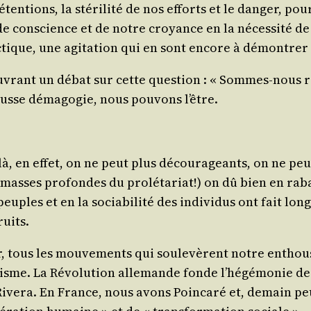
en­tions, la sté­ri­li­té de nos efforts et le dan­ger, po
e conscience et de notre croyance en la néces­si­té d
­tique, une agi­ta­tion qui en sont encore à démon­trer 
uvrant un débat sur cette ques­tion : « Sommes-nous ré
ausse déma­go­gie, nous pou­vons l’être.
 là, en effet, on ne peut plus décou­ra­geants, on ne peu
s masses pro­fondes du pro­lé­ta­riat!) on dû bien en ra
uples et en la socia­bi­li­té des indi­vi­dus ont fait lon
ruits.
r, tous les mou­ve­ments qui sou­le­vèrent notre enthou­
sme. La Révo­lu­tion alle­mande fonde l’hé­gé­mo­nie des
e Rive­ra. En France, nous avons Poin­ca­ré et, demain pe