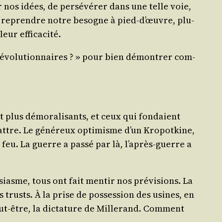
ur nos idées, de per­sé­vé­rer dans une telle voie,
e reprendre notre besogne à pied‑d’œuvre, plu­
leur efficacité.
vo­lu­tion­naires ? » pour bien démon­trer com­
t plus démo­ra­li­sants, et ceux qui fon­daient
battre. Le géné­reux opti­misme d’un Kro­pot­kine,
g feu. La guerre a pas­sé par là, l’a­près-guerre a
siasme, tous ont fait men­tir nos pré­vi­sions. La
 trusts. À la prise de pos­ses­sion des usines, en
ut-être, la dic­ta­ture de Mil­le­rand. Com­ment