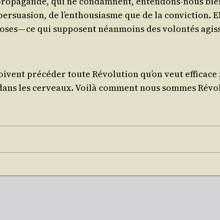
pro­pa­gande, qui ne condamnent, enten­dons-nous bien, n
er­sua­sion, de l’en­thou­siasme que de la convic­tion. E
 choses — ce qui sup­posent néan­moins des volon­tés agis­
ivent pré­cé­der toute Révo­lu­tion qu’on veut effi­cace
aire dans les cer­veaux. Voi­là com­ment nous sommes Rév