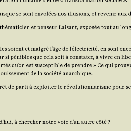
é­ra­tion humaine » et de « trans­for­ma­tion sociale ».
isque se sont envo­lées nos illu­sions, et reve­nir aux 
thé­ma­ti­cien et pen­seur Lai­sant, expo­sée tout au lon
soient et mal­gré l’âge de l’élec­tri­ci­té, en sont enco
r si pénibles que cela soit à consta­ter, à vivre en libe
iber­tés qu’on est sus­cep­tible de prendre » Ce qui p
­nouis­se­ment de la socié­té anarchique.
 de par­ti à exploi­ter le révo­lu­tion­na­risme pour se f
’­hui, à cher­cher notre voie d’un autre côté ?