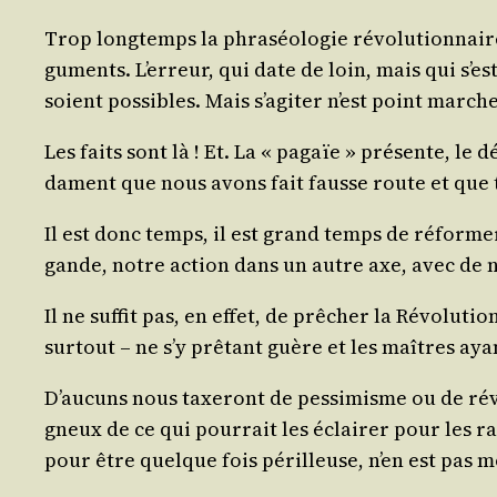
Trop long­temps la phra­séo­lo­gie révo­lu­tion­nai
gu­ments. L’er­reur, qui date de loin, mais qui s’est 
soient pos­sibles. Mais s’a­gi­ter n’est point mar­c
Les faits sont là ! Et. La « pagaïe » pré­sente, le d
dament que nous avons fait fausse route et que to
Il est donc temps, il est grand temps de réfor­me
gande, notre action dans un autre axe, avec de no
Il ne suf­fit pas, en effet, de prê­cher la Révo­l
sur­tout – ne s’y prê­tant guère et les maîtres a
D’au­cuns nous taxe­ront de pes­si­misme ou de rév
gneux de ce qui pour­rait les éclai­rer pour les ra
pour être quelque fois périlleuse, n’en est pas moin