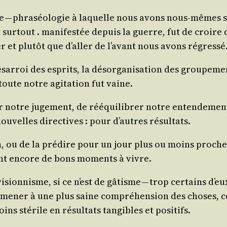
re — phra­séo­lo­gie à laquelle nous avons nous-mêmes sac
sur­tout . mani­fes­tée depuis la guerre, fut de croire qu’
her et plu­tôt que d’al­ler de l’a­vant nous avons régress
ésar­roi des esprits, la désor­ga­ni­sa­tion des grou­pe­m
ute notre agi­ta­tion fut vaine.
r notre juge­ment, de rééqui­li­brer notre enten­de­men
u­velles direc­tives : pour d’autres résultats.
u­tion, ou de la pré­dire pour un jour plus ou moins pro
yant encore de bons moments à vivre.
i­sion­nisme, si ce n’est de gâtisme — trop cer­tains d
me­ner à une plus saine com­pré­hen­sion des choses, con
s sté­rile en résul­tats tan­gibles et positifs.