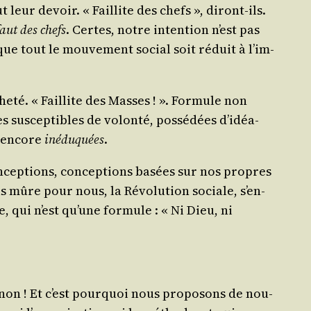
t leur devoir. « Faillite des chefs », diront-ils.
faut des chefs
. Certes, notre inten­tion n’est pas
r que tout le mou­ve­ment social soit réduit à l’im­
he­té. « Faillite des Masses ! ». For­mule non
us­cep­tibles de volon­té, pos­sé­dées d’i­déa­
t encore
inédu­quées
.
oncep­tions, concep­tions basées sur nos propres
as mûre pour nous, la Révo­lu­tion sociale, s’en­
e, qui n’est qu’une for­mule : « Ni Dieu, ni
non ! Et c’est pour­quoi nous pro­po­sons de nou­