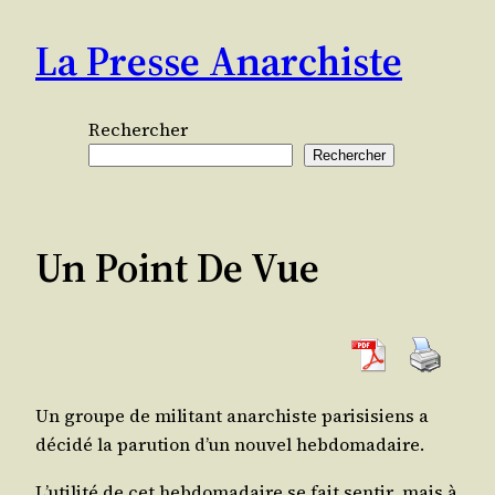
Aller
La Presse Anarchiste
au
contenu
Rechercher
Rechercher
Un Point De Vue
Un groupe de mili­tant anar­chiste pari­si­siens a
déci­dé la paru­tion d’un nou­vel hebdomadaire.
L’u­ti­li­té de cet heb­do­ma­daire se fait sen­tir, mais à