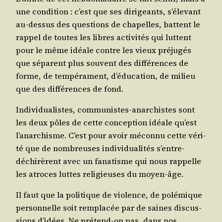
une condi­tion : c’est que ses diri­geants, s’é­le­vant
au-des­sus des ques­tions de cha­pelles, battent le
rap­pel de toutes les libres acti­vi­tés qui luttent
pour le même idéale contre les vieux pré­ju­gés
que séparent plus sou­vent des dif­fé­rences de
forme, de tem­pé­ra­ment, d’é­du­ca­tion, de milieu
que des dif­fé­rences de fond.
Indi­vi­dua­listes, com­mu­nistes-anar­chistes sont
les deux pôles de cette concep­tion idéale qu’est
l’a­nar­chisme. C’est pour avoir mécon­nu cette véri­
té que de nom­breuses indi­vi­dua­li­tés s’entre-
déchi­rèrent avec un fana­tisme qui nous rap­pelle
les atroces luttes reli­gieuses du moyen-âge.
Il faut que la poli­tique de vio­lence, de polé­mique
per­son­nelle soit rem­pla­cée par de saines dis­cus­
sions d’i­dées. Ne pré­tend-on pas, dans nos