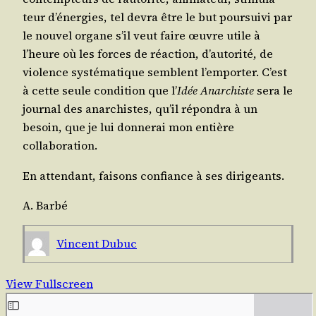
teur d’éner­gies, tel devra être le but pour­sui­vi par
le nou­vel organe s’il veut faire œuvre utile à
l’heure où les forces de réac­tion, d’au­to­ri­té, de
vio­lence sys­té­ma­tique semblent l’emporter. C’est
à cette seule condi­tion que l’
Idée Anar­chiste
sera le
jour­nal des anar­chistes, qu’il répon­dra à un
besoin, que je lui don­ne­rai mon entière
collaboration.
En atten­dant, fai­sons confiance à ses dirigeants.
A. Bar­bé
Vincent Dubuc
View Fullscreen