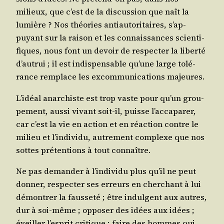
milieux, que c’est de la dis­cus­sion que naît la
lumière ? Nos théo­ries anti­au­to­ri­taires, s’ap­
puyant sur la rai­son et les connais­sances scien­ti­
fiques, nous font un devoir de res­pec­ter la liber­té
d’au­trui ; il est indis­pen­sable qu’une large tolé­
rance rem­place les excom­mu­ni­ca­tions majeures.
L’i­déal anar­chiste est trop vaste pour qu’un grou­
pe­ment, aus­si vivant soit-il, puisse l’ac­ca­pa­rer,
car c’est la vie en action et en réac­tion contre le
milieu et l’in­di­vi­du, autre­ment com­plexe que nos
sottes pré­ten­tions à tout connaître.
Ne pas deman­der à l’in­di­vi­du plus qu’il ne peut
don­ner, res­pec­ter ses erreurs en cher­chant à lui
démon­trer la faus­se­té ; être indul­gent aux autres,
dur à soi-même ; oppo­ser des idées aux idées ;
éveiller l’es­prit cri­tique ; faire des hommes qui