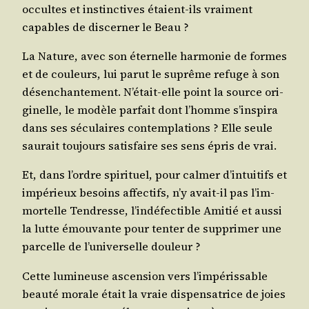
occultes et ins­tinc­tives étaient-ils vrai­ment
capables de dis­cer­ner le Beau ?
La Nature, avec son éter­nelle har­mo­nie de formes
et de cou­leurs, lui parut le suprême refuge à son
désen­chan­te­ment. N’é­tait-elle point la source ori­
gi­nelle, le modèle par­fait dont l’homme s’ins­pi­ra
dans ses sécu­laires contem­pla­tions ? Elle seule
sau­rait tou­jours satis­faire ses sens épris de vrai.
Et, dans l’ordre spi­ri­tuel, pour cal­mer d’in­tui­tifs et
impé­rieux besoins affec­tifs, n’y avait-il pas l’im­
mor­telle Ten­dresse, l’in­dé­fec­tible Ami­tié et aus­si
la lutte émou­vante pour ten­ter de sup­pri­mer une
par­celle de l’u­ni­ver­selle douleur ?
Cette lumi­neuse ascen­sion vers l’im­pé­ris­sable
beau­té morale était la vraie dis­pen­sa­trice de joies