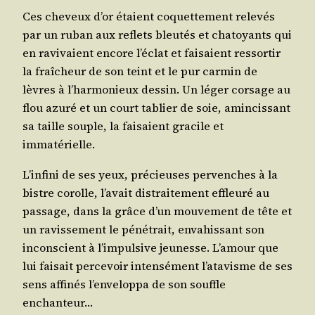
Ces che­veux d’or étaient coquet­te­ment rele­vés
par un ruban aux reflets bleu­tés et cha­toyants qui
en ravi­vaient encore l’é­clat et fai­saient res­sor­tir
la fraî­cheur de son teint et le pur car­min de
lèvres à l’har­mo­nieux des­sin. Un léger cor­sage au
flou azu­ré et un court tablier de soie, amin­cis­sant
sa taille souple, la fai­saient gra­cile et
immatérielle.
L’in­fi­ni de ses yeux, pré­cieuses per­venches à la
bistre corolle, l’a­vait dis­trai­te­ment effleu­ré au
pas­sage, dans la grâce d’un mou­ve­ment de tête et
un ravis­se­ment le péné­trait, enva­his­sant son
incons­cient à l’im­pul­sive jeu­nesse. L’a­mour que
lui fai­sait per­ce­voir inten­sé­ment l’a­ta­visme de ses
sens affi­nés l’en­ve­lop­pa de son souffle
enchanteur…