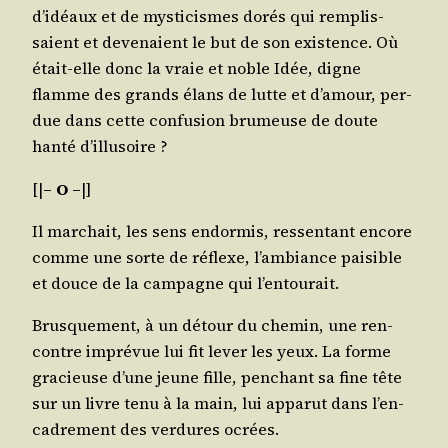
d’i­déaux et de mys­ti­cismes dorés qui rem­plis­
saient et deve­naient le but de son exis­tence. Où
était-elle donc la vraie et noble Idée, digne
flamme des grands élans de lutte et d’a­mour, per­
due dans cette confu­sion bru­meuse de doute
han­té d’illusoire ?
[|
– O –
|]
Il mar­chait, les sens endor­mis, res­sen­tant encore
comme une sorte de réflexe, l’am­biance pai­sible
et douce de la cam­pagne qui l’entourait.
Brus­que­ment, à un détour du che­min, une ren­
contre impré­vue lui fit lever les yeux. La forme
gra­cieuse d’une jeune fille, pen­chant sa fine tête
sur un livre tenu à la main, lui appa­rut dans l’en­
ca­dre­ment des ver­dures ocrées.