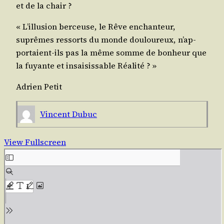
et de la chair ?
« L’illu­sion ber­ceuse, le Rêve enchan­teur,
suprêmes res­sorts du monde dou­lou­reux, n’ap­
por­taient-ils pas la même somme de bon­heur que
la fuyante et insai­sis­sable Réalité ? »
Adrien Petit
Vincent Dubuc
View Fullscreen