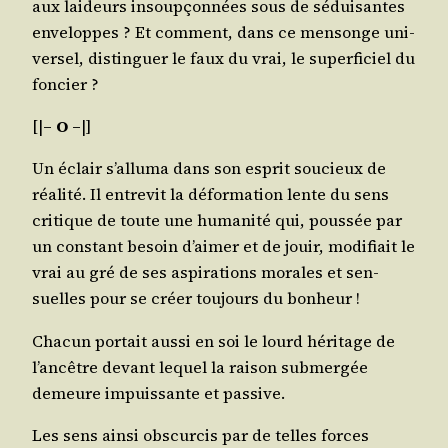
aux lai­deurs insoup­çon­nées sous de sédui­santes
enve­loppes ? Et com­ment, dans ce men­songe uni­
ver­sel, dis­tin­guer le faux du vrai, le super­fi­ciel du
foncier ?
[|
– O –
|]
Un éclair s’al­lu­ma dans son esprit sou­cieux de
réa­li­té. Il entre­vit la défor­ma­tion lente du sens
cri­tique de toute une huma­ni­té qui, pous­sée par
un constant besoin d’ai­mer et de jouir, modi­fiait le
vrai au gré de ses aspi­ra­tions morales et sen­
suelles pour se créer tou­jours du bonheur !
Cha­cun por­tait aus­si en soi le lourd héri­tage de
l’an­cêtre devant lequel la rai­son sub­mer­gée
demeure impuis­sante et passive.
Les sens ain­si obs­cur­cis par de telles forces