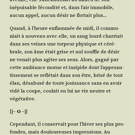
inépui­sable fécon­di­té et, dans l’air immo­bile,
aucun appel, aucun désir ne flot­tait plus…
Quand, à l’heure enflam­mée de midi, il com­mu­
niait à nou­veau avec elle, un sang lourd char­riait
dans ses veines une tor­peur phy­sique et céré­
brale, son âme était grise et nul souffle de désir
ne venait plus agi­ter ses sens. Alors, gagné par
cette ambiance morne et insi­pide dont l’ap­pe­san­
tis­se­ment se reflé­tait dans son être, bri­sé de tout
élan, désa­bu­sé de toute jouis­sance sans en avoir
vidé la coupe, cou­lait en lui ne vie neutre et
végétative.
[|
– O –
|]
Cepen­dant, il conser­vait pour l’hi­ver ses plus pro­
fondes, mais dou­lou­reuses impres­sions. Au