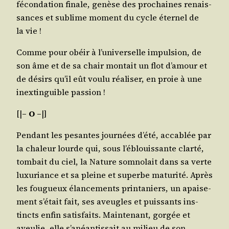
fécon­da­tion finale, genèse des pro­chaines renais­
sances et sublime moment du cycle éter­nel de
la vie !
Comme pour obéir à l’u­ni­ver­selle impul­sion, de
son âme et de sa chair mon­tait un flot d’a­mour et
de dési­rs qu’il eût vou­lu réa­li­ser, en proie à une
inex­tin­guible passion !
[|
– O –
|]
Pen­dant les pesantes jour­nées d’é­té, acca­blée par
la cha­leur lourde qui, sous l’é­blouis­sante clar­té,
tom­bait du ciel, la Nature som­no­lait dans sa verte
luxu­riance et sa pleine et superbe matu­ri­té. Après
les fou­gueux élan­ce­ments prin­ta­niers, un apai­se­
ment s’é­tait fait, ses aveugles et puis­sants ins­
tincts enfin satis­faits. Main­te­nant, gor­gée et
aveu­lie, elle s’a­néan­tis­sait au milieu de son