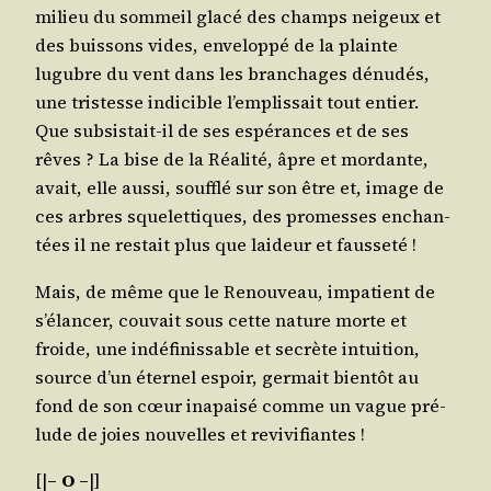
milieu du som­meil gla­cé des champs nei­geux et
des buis­sons vides, enve­lop­pé de la plainte
lugubre du vent dans les bran­chages dénu­dés,
une tris­tesse indi­cible l’emplissait tout entier.
Que sub­sis­tait-il de ses espé­rances et de ses
rêves ? La bise de la Réa­li­té, âpre et mor­dante,
avait, elle aus­si, souf­flé sur son être et, image de
ces arbres sque­let­tiques, des pro­messes enchan­
tées il ne res­tait plus que lai­deur et fausseté !
Mais, de même que le Renou­veau, impa­tient de
s’é­lan­cer, cou­vait sous cette nature morte et
froide, une indé­fi­nis­sable et secrète intui­tion,
source d’un éter­nel espoir, ger­mait bien­tôt au
fond de son cœur inapai­sé comme un vague pré­
lude de joies nou­velles et revivifiantes !
[|
– O –
|]