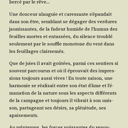
ber­cé par le rêve…
Une dou­ceur alan­guie et cares­sante s’é­pan­dait
dans son être, sem­blant se déga­ger des ver­dures
jau­nis­santes, de la fadeur humide de l’hu­mus des
feuilles mortes et entas­sées, du silence trou­blé
seule­ment par le souffle mono­tone du vent dans
les feuillages clairsemés.
Que de joies il avait goû­tées, par­mi ces sen­tiers si
sou­vent par­cou­rus et où il éprou­vait des impres­
sions tou­jours aus­si vives ! En toute sai­son, une
har­mo­nie se réa­li­sait entre son état d’âme et l’é­
ma­na­tion de la nature sous les aspects dif­fé­rents
de la cam­pagne et tou­jours il vibrait à son unis­
son, par­ta­geant ses dési­rs, sa plé­ni­tude, ses
apaisements.
Au prin­temps, les forces puis­santes du renou­