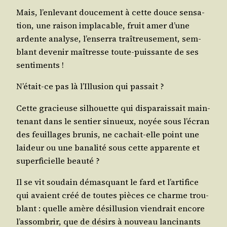
Mais, l’en­le­vant dou­ce­ment à cette douce sen­sa­
tion, une rai­son impla­cable, fruit amer d’une
ardente ana­lyse, l’en­ser­ra traî­treu­se­ment, sem­
blant deve­nir maî­tresse toute-puis­sante de ses
sentiments !
N’é­tait-ce pas là l’Illu­sion qui passait ?
Cette gra­cieuse sil­houette qui dis­pa­rais­sait main­
te­nant dans le sen­tier sinueux, noyée sous l’é­cran
des feuillages bru­nis, ne cachait-elle point une
lai­deur ou une bana­li­té sous cette appa­rente et
super­fi­cielle beauté ?
Il se vit sou­dain démas­quant le fard et l’ar­ti­fice
qui avaient créé de toutes pièces ce charme trou­
blant : quelle amère dés­illu­sion vien­drait encore
l’as­som­brir, que de dési­rs à nou­veau lan­ci­nants