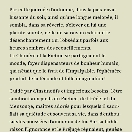
Par cette jour­née d’au­tomne, dans la paix enva­
his­sante du soir, ain­si qu’une longue mélo­pée, il
sem­bla, dans sa rêve­rie, s’é­le­ver en lui une
plainte sourde, celle de sa rai­son exha­lant le
désen­chan­te­ment qui l’ob­sé­dait par­fois aux
heures sombres des recueillements.
La Chi­mère et la Fic­tion se par­ta­geaient le
monde, foyer dis­pen­sa­teurs de bon­heur humain,
qui n’é­tait que le fruit de l’Im­pal­pable, l’é­phé­mère
pro­duit de la féconde et folle imagination !
Gui­dé par d’ins­tinc­tifs et impé­rieux besoins, l’être
som­brait aux pieds du Fac­tice, de l’I­rééel et du
Men­songe, maîtres ado­rés pour les­quels il sacri­
fiait sa quié­tude et sou­vent sa vie, dans d’en­thou­
siastes pous­sées d’a­mour ou de foi. Sur sa faible
rai­son l’I­gno­rance et le Pré­ju­gé régnaient, genèse