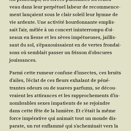
veau dans leur per­pé­tuel labeur de recom­men­ce­
ment lan­çaient sous le clair soleil leur hymne de
vie ardente. Une acti­vi­té bour­don­nante emplis­
sait l’air, mêlée à un concert inin­ter­rom­pu d’oi­
seaux en liesse et les sèves impé­tueuses, jaillis­
sant du sol, s’é­pa­nouis­saient en de vertes fron­dai­
sons où sem­blait pas­ser un fris­son d’obs­cures
jouissances.
Par­mi cette rumeur confuse d’in­sectes, ces bruits
d’ailes, l’é­clat de ces fleurs exha­lant de péné­
trantes odeurs ou de suaves par­fums, se décou­
vraient les atti­rances et les rap­pro­che­ments d’in­
nom­brables sexes impa­tients de se rejoindre
dans cette fête de la lumière. Et c’é­tait la même
force impé­ra­tive qui ani­mait tout un monde dis­
pa­rate, un rut enflam­mé qui s’a­che­mi­nait vers la