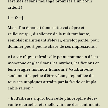
sereines et sans mélange pro­mises à un cœur
ardent !
[|
― O ―
|]
Mais d’où éma­nait donc cette voix âpre et
railleuse qui, du silence de la nuit tom­bante,
sem­blait main­te­nant s’é­le­ver, enve­lop­pante, pour
domi­ner peu à peu le chaos de ses impressions :
« La vie n’ap­pa­raî­trait-elle point comme un désert
mono­tone et gla­cé sans les mythes, les fic­tions et
les aveugles ins­tincts humains ? Vau­drait-elle
seule­ment la peine d’être vécue, dépouillée de
tous ses uto­piques attraits par la froide et impla­
cable raison ?
« Et d’ailleurs à quoi bon cette phi­lo­so­phie déce­
vante et cruelle, éter­nelle vain­cue des sen­ti­ments