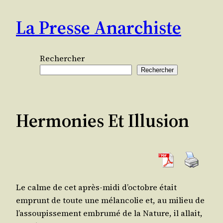
Aller
La Presse Anarchiste
au
contenu
Rechercher
Rechercher
Hermonies Et Illusion
Le calme de cet après-midi d’oc­tobre était
emprunt de toute une mélan­co­lie et, au milieu de
l’as­sou­pis­se­ment embru­mé de la Nature, il allait,