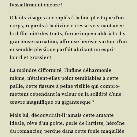
l’as­sailli­raient encore !
O laids visages accou­plés à la fine plas­tique d’un
corps, regards à la divine caresse voi­si­nant avec
la dif­for­mi­té des traits, forme impec­cable à la dis­
gra­cieuse car­na­tion, affreuse héré­sie sur­tout d’un
ensemble phy­sique par­fait abri­tant un esprit
lourd et grossier !
La moindre dif­for­mi­té, l’in­fime déhar­mo­nie
même, n’é­taient-elles point sem­blables à cette
paille, cette fis­sure à peine visible qui com­pro­
mettent cepen­dant la valeur ou la soli­di­té d’une
œuvre magni­fique ou gigantesque ?
Mais lui, décou­vri­rait-il jamais cette amante
idéale, rêve d’un poète, perle de l’ar­tiste, héroïne
du roman­cier, per­due dans cette foule maquillée