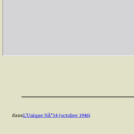
dans
L'Unique NÂ°14 (octobre 1946)