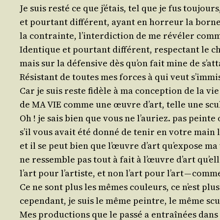
Je suis res­té ce que j’é­tais, tel que je fus tou­jou
et pour­tant dif­fé­rent, ayant en hor­reur la borne
la contrainte, l’in­ter­dic­tion de me révé­ler com
Iden­tique et pour­tant dif­fé­rent, res­pec­tant le 
mais sur la défen­sive dès qu’on fait mine de s’at­
Résis­tant de toutes mes forces à qui veut s’im­
Car je suis reste fidèle à ma concep­tion de la v
de MA VIE comme une œuvre d’art, telle une sculp
Oh ! je sais bien que vous ne l’au­riez. pas peint
s’il vous avait été don­né de tenir en votre main l
et il se peut bien que l’œuvre d’art qu’ex­pose ma
ne res­semble pas tout à fait à l’œuvre d’art qu’ell
l’art pour l’ar­tiste, et non l’art pour l’art — comm
Ce ne sont plus les mêmes cou­leurs, ce n’est pl
cepen­dant, je suis le même peintre, le même scul
Mes pro­duc­tions que le pas­sé a entraî­nées dans