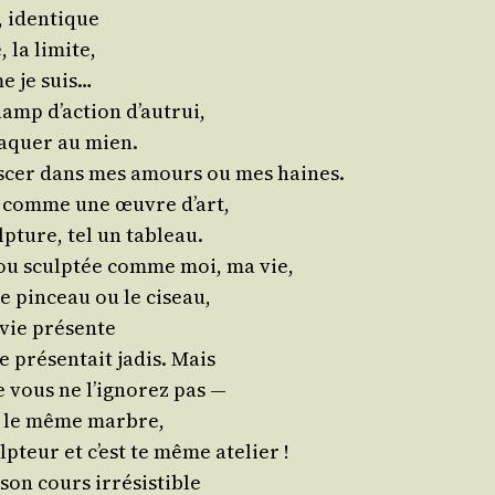
rs, identique
, la limite,
me je suis…
champ d’ac­tion d’autrui,
ta­quer au mien.
mis­cer dans mes amours ou mes haines.
ie comme une œuvre d’art,
­ture, tel un tableau.
e ou sculp­tée comme moi, ma vie,
e pin­ceau ou le ciseau,
 vie présente
e pré­sen­tait jadis. Mais
e vous ne l’i­gno­rez pas —
us le même marbre,
p­teur et c’est te même atelier !
 son cours irrésistible