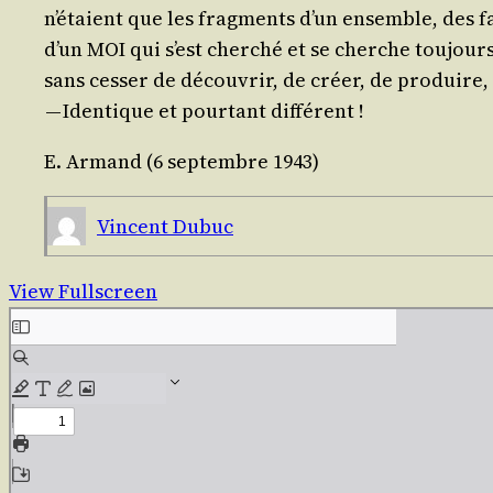
n’é­taient que les frag­ments d’un ensemble, des 
d’un MOI qui s’est cher­ché et se cherche tou­jours, 
sans ces­ser de décou­vrir, de créer, de pro­duire, 
— Iden­tique et pour­tant différent !
E. Armand (6 sep­tembre 1943)
Vincent Dubuc
View Fullscreen