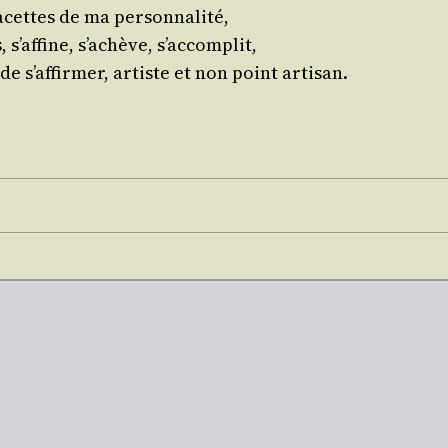
facettes de ma personnalité,
s’af­fine, s’a­chève, s’accomplit,
de s’af­fir­mer, artiste et non point artisan.