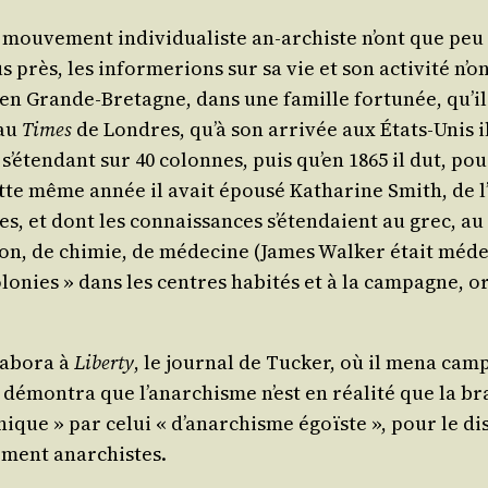
du mou­ve­ment indi­vi­dua­liste an-archiste n’ont que pe
près, les infor­me­rions sur sa vie et son acti­vi­té n’on
 en Grande-Bre­tagne, dans une famille for­tu­née, qu’il
 au
Times
de Londres, qu’à son arri­vée aux États-Unis i
 s’é­ten­dant sur 40 colonnes, puis qu’en 1865 il dut, po
te même année il avait épou­sé Katha­rine Smith, de l’I
, et dont les connais­sances s’é­ten­daient au grec, au la
­tion, de chi­mie, de méde­cine (James Wal­ker était méde­
colo­nies » dans les centres habi­tés et à la cam­pagne, or
a­bo­ra à
Liber­ty
, le jour­nal de Tucker, où il mena cam
 démon­tra que l’a­nar­chisme n’est en réa­li­té que la bra
que » par celui « d’a­nar­chisme égoïste », pour le dis­t
­le­ment anarchistes.