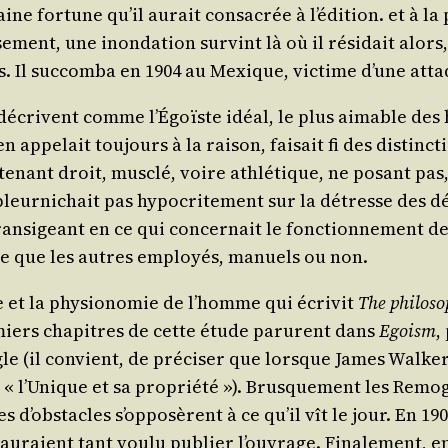
ine for­tune qu’il aurait consa­crée à l’é­di­tion. et à l
u­se­ment, une inon­da­tion sur­vint là où il rési­dait alor
ts. Il suc­com­ba en 1904 au Mexique, vic­time d’une att
décrivent comme l’É­goïste idéal, le plus aimable des 
 appe­lait tou­jours à la rai­son, fai­sait fi des dis­tinc­
nant droit, mus­clé, voire ath­lé­tique, ne posant pas, 
pleur­ni­chait pas hypo­cri­te­ment sur la détresse des dés
tran­si­geant en ce qui concer­nait le fonc­tion­ne­ment de
age que les autres employés, manuels ou non.
e et la phy­sio­no­mie de l’homme qui écri­vit
The phi­lo­s
­miers cha­pitres de cette étude parurent dans
Egoism
,
gle (il convient, de pré­ci­ser que lorsque James Wal­ke
et « l’U­nique et sa pro­prié­té »). Brus­que­ment les Remo
es d’obs­tacles s’op­po­sèrent à ce qu’il vît le jour. En
uraient tant vou­lu publier l’ou­vrage. Fina­le­ment, en 