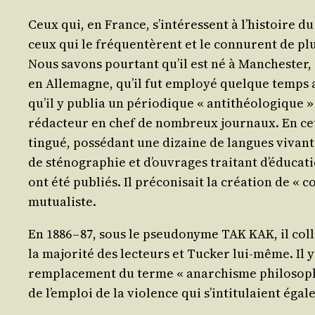
Ceux qui, en France, s’in­té­ressent à l’his­toire 
ceux qui le fré­quen­tèrent et le connurent de plus 
Nous savons pour­tant qu’il est né à Man­ches­ter,
en Alle­magne, qu’il fut employé quelque temps
qu’il y publia un pério­dique « anti­théo­lo­gique »
rédac­teur en chef de nom­breux jour­naux. En cet
tin­gué, pos­sé­dant une dizaine de langues vivantes
de sté­no­gra­phie et d’ou­vrages trai­tant d’é­du­ca
ont été publiés. Il pré­co­ni­sait la créa­tion de « 
mutualiste.
En 1886 – 87, sous le pseu­do­nyme TAK KAK, il col­l
la majo­ri­té des lec­teurs et Tucker lui-même. Il y
rem­pla­ce­ment du terme « anar­chisme phi­lo­so­phi
de l’emploi de la vio­lence qui s’in­ti­tu­laient éga