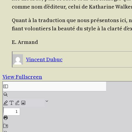
comme nom d’é­di­teur, celui de Katha­rine Walker
Quant à la tra­duc­tion que nous pré­sen­tons ici, 
fiant volon­tiers la beau­té du style à la clar­té d’
E. Armand
Vincent Dubuc
View Fullscreen