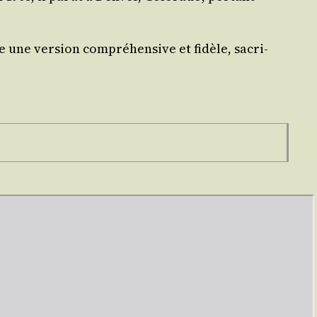
 une ver­sion com­pré­hen­sive et fidèle, sacri­