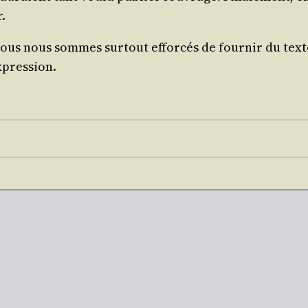
.
nous nous sommes sur­tout effor­cés de four­nir du texte
expression.