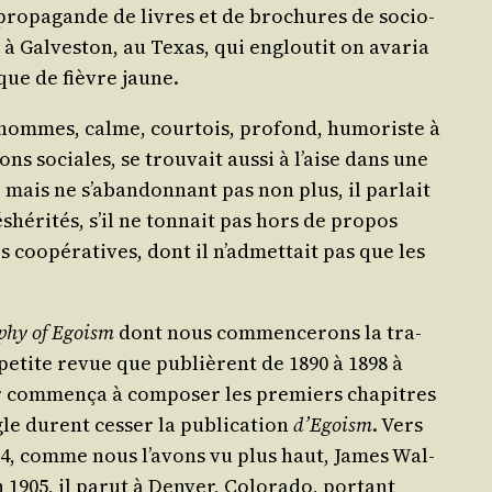
a pro­pa­gande de livres et de bro­chures de socio­
s, à Gal­ves­ton, au Texas, qui englou­tit on ava­ria
aque de fièvre jaune.
hommes, calme, cour­tois, pro­fond, humo­riste à
tions sociales, se trou­vait aus­si à l’aise dans une
mais ne s’a­ban­don­nant pas non plus, il par­lait
hé­ri­tés, s’il ne ton­nait pas hors de pro­pos
s coopé­ra­tives, dont il n’ad­met­tait pas que les
o­phy of Egoism
dont nous com­men­ce­rons la tra­
 petite revue que publièrent de 1890 à 1898 à
r com­men­ça à com­po­ser les pre­miers cha­pitres
gle durent ces­ser la publi­ca­tion
d’E­goism
. Vers
 1904, comme nous l’a­vons vu plus haut, James Wal­
1905, il parut à Den­ver, Colo­ra­do, por­tant