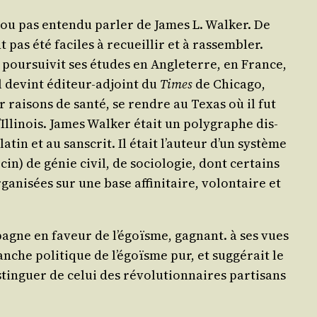
u ou pas enten­du par­ler de James L. Wal­ker. De
t pas été faciles à recueillir et à ras­sem­bler.
 pour­sui­vit ses études en Angle­terre, en France,
l devint édi­teur-adjoint du
Times
de Chi­ca­go,
ur rai­sons de san­té, se rendre au Texas où il fut
lli­nois. James Wal­ker était un poly­graphe dis­
tin et au sans­crit. Il était l’au­teur d’un sys­tème
cin) de génie civil, de socio­lo­gie, dont cer­tains
ga­ni­sées sur une base affi­ni­taire, volon­taire et
­pagne en faveur de l’é­goïsme, gagnant. à ses vues
nche poli­tique de l’é­goïsme pur, et sug­gé­rait le
in­guer de celui des révo­lu­tion­naires par­ti­sans