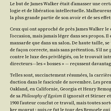
Le but de James Wal­ker était d’a­mas­ser une cer­ta
lo­gie et de libé­ra­tion intel­lec­tuelle. Mal­heu­re
la plus grande par­tie de son avoir et de ses effe
Ceux qui ont appro­ché de près James Wal­ker le 
l’oc­ca­sion, mais jamais léger dans ses pro­pos. Il en
man­sarde que dans un salon. De haute taille, se te
de façon cor­recte, mais sans pré­ten­tion. S’il ne 
contre le luxe des pri­vi­lé­giés, on le trou­vait in
direc­teurs — les « bosses » ― reçussent davan­t
Telles sont, suc­cinc­te­ment résu­mées, la car­rièr
duc­tion dans le fas­ci­cule de novembre. Les pre
Oak­land, en Cali­for­nie, Geor­gia et Hen­ry Remo
de sa
Phi­lo­so­phy of Egoism
il igno­rait et Stir­ner 
1900 l’au­teur conclut ce tra­vail, mais toutes sort
ker mou­rut ; puis ce fut le tour des Remogle qui a