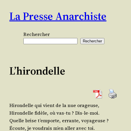
Aller
La Presse Anarchiste
au
contenu
Rechercher
Rechercher
L’hirondelle
Hiron­delle qui vient de la nue orageuse,
Hiron­delle fidèle, où vas-tu ? Dis-le-moi.
Quelle brise t’emporte, errante, voyageuse ?
Écoute, je vou­drais m’en aller avec toi.