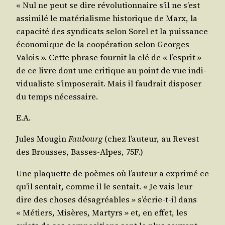
« Nul ne peut se dire révo­lu­tion­naire s’il ne s’est
assi­mi­lé le maté­ria­lisme his­to­rique de Marx, la
capa­ci­té des syn­di­cats selon Sorel et la puis­sance
éco­no­mique de la coopé­ra­tion selon Georges
Valois ». Cette phrase four­nit la clé de « l’es­prit »
de ce livre dont une cri­tique au point de vue indi­
vi­dua­liste s’im­po­se­rait. Mais il fau­drait dis­po­ser
du temps nécessaire.
E.A.
Jules Mou­gin
Fau­bourg
(chez l’au­teur, au Revest
des Brousses, Basses-Alpes, 75F.)
Une pla­quette de poèmes où l’au­teur a expri­mé ce
qu’il sen­tait, comme il le sen­tait. « Je vais leur
dire des choses désa­gréables » s’é­crie-t-il dans
« Métiers, Misères, Mar­tyrs » et, en effet, les