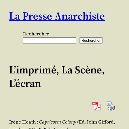
Aller
La Presse Anarchiste
au
contenu
Rechercher
Rechercher
L’imprimé, La Scène,
L’écran
Irène Heath :
Capri­corm Colo­ny
(Ed. John Gif­ford,