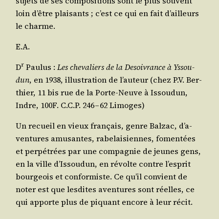
sujets de ses com­po­si­tions sont le plus sou­vent
loin d’être plai­sants ; c’est ce qui en fait d’ailleurs
le charme.
E.A.
r
D
Pau­lus :
Les che­va­liers de la Desoi­vrance à Yssou­
dun
, en 1938, illus­tra­tion de l’au­teur (chez P.V. Ber­
thier, 11 bis rue de la Porte-Neuve à Issou­dun,
Indre, 100F. C.C.P. 246 – 62 Limoges)
Un recueil en vieux fran­çais, genre Bal­zac, d’a­
ven­tures amu­santes, rabe­lai­siennes, fomen­tées
et per­pé­trées par une com­pa­gnie de jeunes gens,
en la ville d’Is­sou­dun, en révolte contre l’es­prit
bour­geois et confor­miste. Ce qu’il convient de
noter est que les­dites aven­tures sont réelles, ce
qui apporte plus de piquant encore à leur récit.