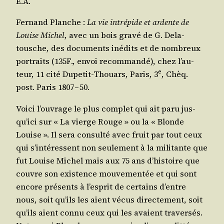
E.A.
Fer­nand Planche :
La vie intré­pide et ardente de
Louise Michel
, avec un bois gra­vé de G. Dela­
tousche, des docu­ments inédits et de nom­breux
por­traits (135F., envoi recom­man­dé), chez l’au­
e
teur, 11 cité Dupe­tit-Thouars, Paris, 3
, Chèq.
post. Paris 1807 – 50.
Voi­ci l’ou­vrage le plus com­plet qui ait paru jus­
qu’i­ci sur « La vierge Rouge » ou la « Blonde
Louise ». Il sera consul­té avec fruit par tout ceux
qui s’in­té­ressent non seule­ment à la mili­tante que
fut Louise Michel mais aux 75 ans d’his­toire que
couvre son exis­tence mou­ve­men­tée et qui sont
encore pré­sents à l’es­prit de cer­tains d’entre
nous, soit qu’ils les aient vécus direc­te­ment, soit
qu’ils aient connu ceux qui les avaient tra­ver­sés.