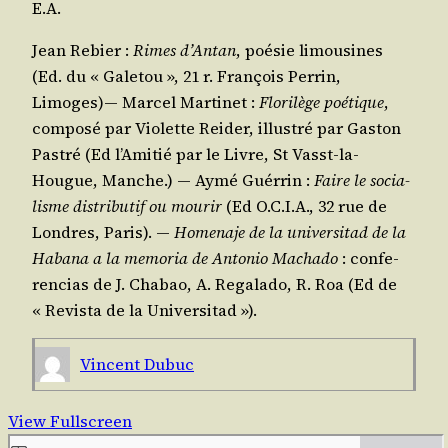
E.A.
Jean Rebier :
Rimes d’An­tan
, poé­sie limou­sines
(Ed. du « Gale­tou », 21 r. Fran­çois Per­rin,
Limoges)― Mar­cel Mar­ti­net :
Flo­ri­lège poé­tique
,
com­po­sé par Vio­lette Rei­der, illus­tré par Gas­ton
Pas­tré (Ed l’A­mi­tié par le Livre, St Vasst-la-
Hougue, Manche.) ― Aymé Guér­rin :
Faire le socia­
lisme dis­tri­bu­tif ou mou­rir
(Ed O.C.I.A., 32 rue de
Londres, Paris). ―
Home­naje de la uni­ver­si­tad de la
Haba­na a la memo­ria de Anto­nio Macha­do
: confe­
ren­cias de J. Cha­bao, A. Rega­la­do, R. Roa (Ed de
« Revis­ta de la Universitad »).
Vincent Dubuc
View Fullscreen