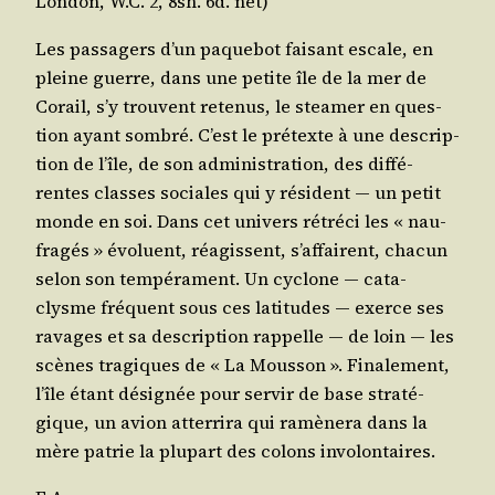
Lon­don, W.C. 2, 8sh. 6d. net)
Les pas­sa­gers d’un paque­bot fai­sant escale, en
pleine guerre, dans une petite île de la mer de
Corail, s’y trouvent rete­nus, le stea­mer en ques­
tion ayant som­bré. C’est le pré­texte à une des­crip­
tion de l’île, de son admi­nis­tra­tion, des dif­fé­
rentes classes sociales qui y résident ― un petit
monde en soi. Dans cet uni­vers rétré­ci les « nau­
fra­gés » évo­luent, réagissent, s’af­fairent, cha­cun
selon son tem­pé­ra­ment. Un cyclone ― cata­
clysme fré­quent sous ces lati­tudes ― exerce ses
ravages et sa des­crip­tion rap­pelle ― de loin ― les
scènes tra­giques de « La Mous­son ». Fina­le­ment,
l’île étant dési­gnée pour ser­vir de base stra­té­
gique, un avion atter­ri­ra qui ramè­ne­ra dans la
mère patrie la plu­part des colons involontaires.