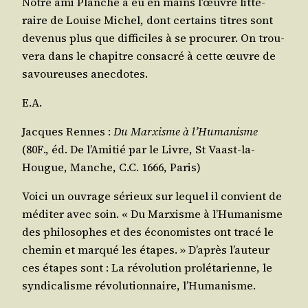
Notre ami Planche a eu en mains l’œuvre lit­té­
raire de Louise Michel, dont cer­tains titres sont
deve­nus plus que dif­fi­ciles à se pro­cu­rer. On trou­
ve­ra dans le cha­pitre consa­cré à cette œuvre de
savou­reuses anecdotes.
E.A.
Jacques Rennes :
Du Mar­xisme à l’Hu­ma­nisme
(80F., éd. De l’A­mi­tié par le Livre, St Vaast-la-
Hougue, Manche, C.C. 1666, Paris)
Voi­ci un ouvrage sérieux sur lequel il convient de
médi­ter avec soin. « Du Mar­xisme à l’Hu­ma­nisme
des phi­lo­sophes et des éco­no­mistes ont tra­cé le
che­min et mar­qué les étapes. » D’a­près l’au­teur
ces étapes sont : La révo­lu­tion pro­lé­ta­rienne, le
syn­di­ca­lisme révo­lu­tion­naire, l’Humanisme.