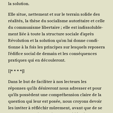
la solution.
Elle situe, net­te­ment et sur le ter­rain solide des
réa­li­tés, la thèse du socia­lisme auto­ri­taire et celle
du com­mu­nisme liber­taire ; elle est indis­so­lu­ble­
ment liée à toute la struc­ture sociale d’après
Révo­lu­tion et la solu­tion qu’on lui donne condi­
tionne à la fois les prin­cipes sur les­quels repo­se­ra
l’édifice social de demain et les consé­quences
pra­tiques qui en découleront.
[|
* * * *
|]
Dans le but de faci­li­ter à nos lec­teurs les
réponses qu’ils dési­re­ront nous adres­ser et pour
qu’ils pos­sèdent une com­pré­hen­sion claire de la
ques­tion qui leur est posée, nous croyons devoir
les invi­ter à réflé­chir mûre­ment, avant que de se