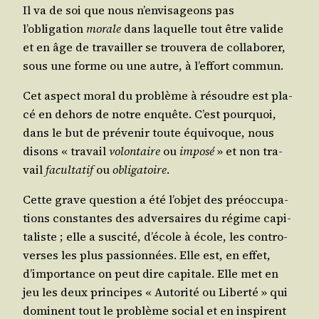
Il va de soi que nous n’envisageons pas
l’obligation
morale
dans laquelle tout être valide
et en âge de tra­vailler se trou­ve­ra de col­la­bo­rer,
sous une forme ou une autre, à l’effort commun.
Cet aspect moral du pro­blème à résoudre est pla­
cé en dehors de notre enquête. C’est pour­quoi,
dans le but de pré­ve­nir toute équi­voque, nous
disons « tra­vail
volon­taire
ou
impo­sé
» et non tra­
vail
facul­ta­tif
ou
obli­ga­toire
.
Cette grave ques­tion a été l’objet des pré­oc­cu­pa­
tions constantes des adver­saires du régime capi­
ta­liste ; elle a sus­ci­té, d’école à école, les contro­
verses les plus pas­sion­nées. Elle est, en effet,
d’importance on peut dire capi­tale. Elle met en
jeu les deux prin­cipes « Auto­ri­té ou Liber­té » qui
dominent tout le pro­blème social et en ins­pirent