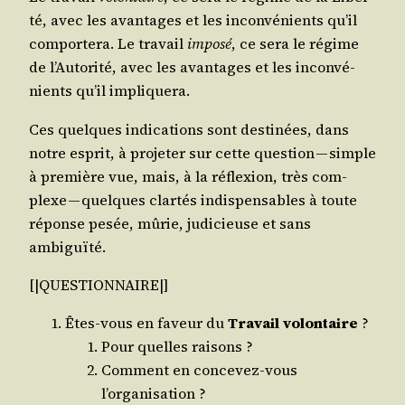
té, avec les avan­tages et les incon­vé­nients qu’il
com­por­te­ra. Le tra­vail
impo­sé
, ce sera le régime
de l’Autorité, avec les avan­tages et les incon­vé­
nients qu’il impliquera.
Ces quelques indi­ca­tions sont des­ti­nées, dans
notre esprit, à pro­je­ter sur cette ques­tion — simple
à pre­mière vue, mais, à la réflexion, très com­
plexe — quelques clar­tés indis­pen­sables à toute
réponse pesée, mûrie, judi­cieuse et sans
ambiguïté.
[|QUESTIONNAIRE|]
Êtes-vous en faveur du
Tra­vail volon­taire
?
Pour quelles raisons ?
Com­ment en conce­vez-vous
l’organisation ?