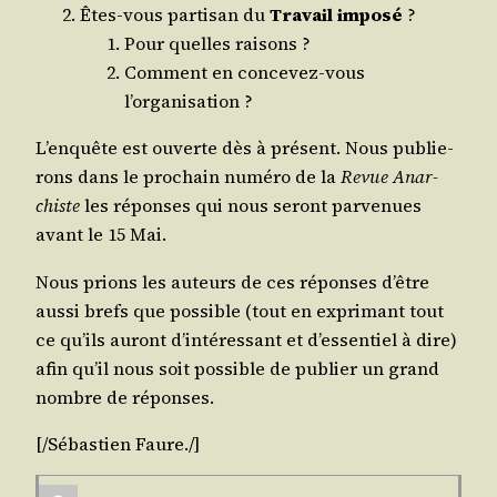
Êtes-vous par­ti­san du
Tra­vail impo­sé
?
Pour quelles raisons ?
Com­ment en conce­vez-vous
l’organisation ?
L’enquête est ouverte dès à pré­sent. Nous publie­
rons dans le pro­chain numé­ro de la
Revue Anar­
chiste
les réponses qui nous seront par­ve­nues
avant le 15 Mai.
Nous prions les auteurs de ces réponses d’être
aus­si brefs que pos­sible (tout en expri­mant tout
ce qu’ils auront d’intéressant et d’essentiel à dire)
afin qu’il nous soit pos­sible de publier un grand
nombre de réponses.
[/​Sébastien
Faure
./​]