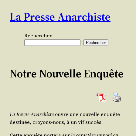
Aller
La Presse Anarchiste
au
contenu
Rechercher
Rechercher
Notre Nouvelle Enquête
La Revue Anar­chiste
ouvre une nou­velle enquête
des­ti­née, croyons-nous, à un vif succès.
Cette enquête por­te­ra sur
le carac­tère impo­sé ou