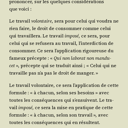
pro­non­cer, sur les quelques consi­dé­ra­tions
que voici :
Le tra­vail
volon­taire
, sera pour celui qui vou­dra ne
rien faire, le droit de consom­mer comme celui
qui tra­vaille­ra. Le tra­vail
impo­sé
, ce sera, pour
celui qui se refu­se­ra au tra­vail, l’interdiction de
consom­mer. Ce sera l’application rigou­reuse du
fameux pré­cepte : «
Qui non labo­rat non man­du­
cet
», pré­cepte qui se tra­duit ain­si ; « Celui qui ne
tra­vaille pas n’a pas le droit de manger. »
Le tra­vail volon­taire, ce sera l’application de cette
for­mule : « à cha­cun, selon ses besoins » avec
toutes les consé­quences qui s’ensuivent. Le tra­
vail
impo­sé
, ce sera la mise en pra­tique de cette
for­mule : « à cha­cun, selon son tra­vail », avec
toutes les consé­quences qui en résultent.