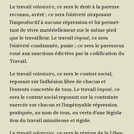
Le tra­vail
volon­taire
, ce sera le droit à la paresse
recon­nu, avé­ré ; ce sera l’oisiveté n’exposant
l’improductif à aucune répres­sion et lui per­met­
tant de vivre maté­riel­le­ment sur le même pied
que le tra­vailleur. Le tra­vail
impo­sé
, ce sera
l’oisiveté condam­née, punie ; ce sera le pares­seux
voué aux sanc­tions édic­tées par la codi­fi­ca­tion du
Travail.
Le tra­vail
volon­taire
, ce sera le contrat social,
repo­sant sur l’adhésion libre de cha­cun et
l’entente concer­tée de tous. Le tra­vail
impo­sé
, ce
sera le contrat social repo­sant sur la contrainte
exer­cée sur cha­cun et l’impitoyable répres­sion
pra­ti­quée, au nom de tous, en ver­tu d’une légis­la­
tion du tra­vail minu­tieuse et rigide.
Le tra­vail
volon­taire
, ce sera le régime de la Liber­