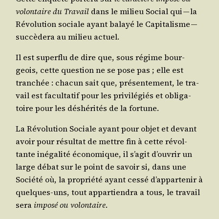
volon­taire du Tra­vail
dans le milieu Social qui — la
Révo­lu­tion sociale ayant balayé le Capi­ta­lisme —
suc­cè­de­ra au milieu actuel.
Il est super­flu de dire que, sous régime bour­
geois, cette ques­tion ne se pose pas ; elle est
tran­chée : cha­cun sait que, pré­sen­te­ment, le tra­
vail est facul­ta­tif pour les pri­vi­lé­giés et obli­ga­
toire pour les déshé­ri­tés de la fortune.
La Révo­lu­tion Sociale ayant pour objet et devant
avoir pour résul­tat de mettre fin à cette révol­
tante inéga­li­té éco­no­mique, il s’agit d’ouvrir un
large débat sur le point de savoir si, dans une
Socié­té où, la pro­prié­té ayant ces­sé d’appartenir à
quelques-uns, tout appar­tien­dra a tous, le tra­vail
sera
impo­sé ou volon­taire
.