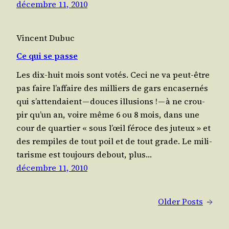
décembre 11, 2010
Vincent Dubuc
Ce qui se passe
Les dix-huit mois sont votés. Ceci ne va peut-être
pas faire l’affaire des mil­liers de gars enca­ser­nés
qui s’attendaient — douces illu­sions ! — à ne crou­
pir qu’un an, voire même 6 ou 8 mois, dans une
cour de quar­tier « sous l’œil féroce des juteux » et
des rem­piles de tout poil et de tout grade. Le mili­
ta­risme est tou­jours debout, plus…
décembre 11, 2010
Older Posts
→