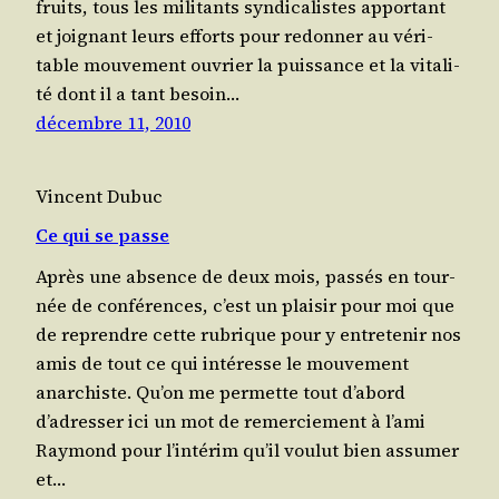
fruits, tous les mili­tants syn­di­ca­listes appor­tant
et joi­gnant leurs efforts pour redon­ner au véri­
table mou­ve­ment ouvrier la puis­sance et la vita­li­
té dont il a tant besoin…
décembre 11, 2010
Vincent Dubuc
Ce qui se passe
Après une absence de deux mois, pas­sés en tour­
née de confé­rences, c’est un plai­sir pour moi que
de reprendre cette rubrique pour y entre­te­nir nos
amis de tout ce qui inté­resse le mou­ve­ment
anarchiste. Qu’on me per­mette tout d’abord
d’adresser ici un mot de remer­cie­ment à l’ami
Ray­mond pour l’intérim qu’il vou­lut bien assu­mer
et…