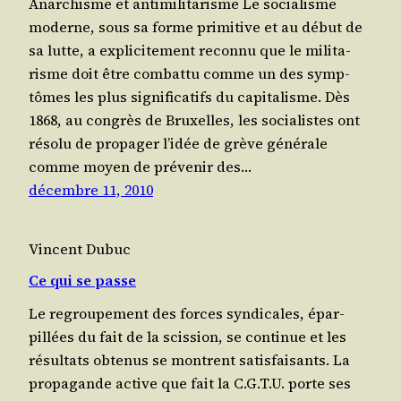
Anarchisme et antimilitarisme Le socia­lisme
moderne, sous sa forme pri­mi­tive et au début de
sa lutte, a expli­ci­te­ment recon­nu que le mili­ta­
risme doit être com­bat­tu comme un des symp­
tômes les plus signi­fi­ca­tifs du capi­ta­lisme. Dès
1868, au congrès de Bruxelles, les socia­listes ont
réso­lu de pro­pa­ger l’idée de grève géné­rale
comme moyen de pré­ve­nir des…
décembre 11, 2010
Vincent Dubuc
Ce qui se passe
Le regrou­pe­ment des forces syn­di­cales, épar­
pillées du fait de la scis­sion, se conti­nue et les
résul­tats obte­nus se montrent satisfaisants. La
pro­pa­gande active que fait la C.G.T.U. porte ses