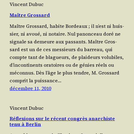
Vincent Dubuc
Maître Grossard
Maître Gros­sard, habite Bor­deaux ; il n’est ni huis­
sier, ni avoué, ni notaire. Nul panon­ceau doré ne
signale sa demeure aux pas­sants. Maître Gros­
sard est un de ces mes­sieurs du bar­reau, qui
compte tant de bla­gueurs, de plai­deurs volu­biles,
d’incontinents ora­toires ou de génies réels ou
méconnus. Dès l’âge le plus tendre, M. Gros­sard
com­prit la puis­sance…
décembre 11, 2010
Vincent Dubuc
Réflexions sur le récent congrès anarchiste
tenu à Berlin