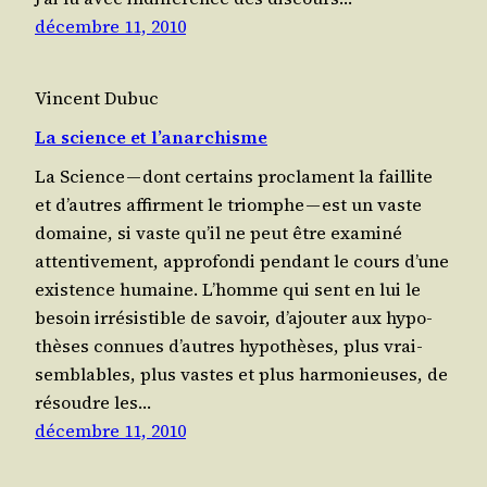
décembre 11, 2010
Vincent Dubuc
La science et l’anarchisme
La Science — dont cer­tains pro­clament la faillite
et d’autres affirment le triomphe — est un vaste
domaine, si vaste qu’il ne peut être exa­mi­né
atten­ti­ve­ment, appro­fon­di pen­dant le cours d’une
exis­tence humaine. L’homme qui sent en lui le
besoin irré­sis­tible de savoir, d’ajouter aux hypo­
thèses connues d’autres hypo­thèses, plus vrai­
sem­blables, plus vastes et plus har­mo­nieuses, de
résoudre les…
décembre 11, 2010