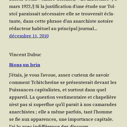
mars 1922./] Si la jus­ti­fi­ca­tion d’une étude sur Tol­
stoï parais­sait néces­saire elle se trou­ve­rait écla­
tante, dans cette phrase d’un anar­chiste notoire
rédac­teur habi­tuel au prin­ci­pal jour­nal…
décembre 11, 2010
Vincent Dubuc
Rions un brin
J’étais, je vous l’avoue, assez curieux de savoir
com­ment Tchit­che­rine se pré­sen­te­rait devant les
Puis­sances capi­ta­listes, et sur­tout dans quel
appa­reil. La ques­tion ves­ti­men­taire et cha­pe­lière
n’est pas si super­flue qu’il parait à nos cama­rades
anar­chistes ; elle a même par­fois, tant l’homme
se fie aux appa­rences, une impor­tance capi­tale.
J’ai lu avec indif­fé­rence des dis­cours…