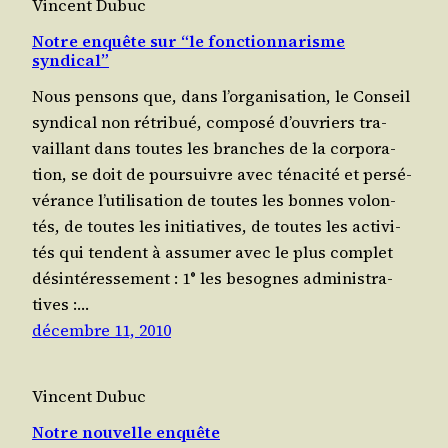
Vincent Dubuc
Notre enquête sur “le fonctionnarisme
syndical”
Nous pen­sons que, dans l’organisation, le Conseil
syn­di­cal non rétri­bué, com­po­sé d’ouvriers tra­
vaillant dans toutes les branches de la cor­po­ra­
tion, se doit de pour­suivre avec téna­ci­té et per­sé­
vé­rance l’utilisation de toutes les bonnes volon­
tés, de toutes les ini­tia­tives, de toutes les acti­vi­
tés qui tendent à assu­mer avec le plus com­plet
dés­in­té­res­se­ment : 1° les besognes admi­nis­tra­
tives :…
décembre 11, 2010
Vincent Dubuc
Notre nouvelle enquête