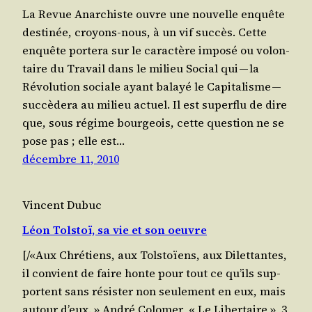
La Revue Anar­chiste ouvre une nou­velle enquête
des­ti­née, croyons-nous, à un vif succès. Cette
enquête por­te­ra sur le carac­tère impo­sé ou volon­
taire du Tra­vail dans le milieu Social qui — la
Révo­lu­tion sociale ayant balayé le Capi­ta­lisme —
suc­cè­de­ra au milieu actuel. Il est super­flu de dire
que, sous régime bour­geois, cette ques­tion ne se
pose pas ; elle est…
décembre 11, 2010
Vincent Dubuc
Léon Tolstoï, sa vie et son oeuvre
[/«Aux Chré­tiens, aux Tol­stoïens, aux Dilet­tantes,
il convient de faire honte pour tout ce qu’ils sup­
portent sans résis­ter non seule­ment en eux, mais
autour d’eux. » André Colo­mer, « Le Liber­taire », 3