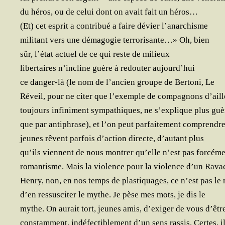
du héros, ou de celui dont on avait fait un héros…
(Et) cet esprit a contri­bué a faire dévier l’anarchisme
mili­tant vers une déma­go­gie ter­ro­ri­sante…» Oh, bien
sûr, l’état actuel de ce qui reste de milieux
liber­taires n’incline guère à redou­ter aujourd’hui
ce dan­ger-là (le nom de l’ancien groupe de Ber­to­ni, Le
Réveil, pour ne citer que l’exemple de com­pa­gnons d’aill
tou­jours infi­ni­ment sym­pa­thiques, ne s’explique plus guè
que par anti­phrase), et l’on peut par­fai­te­ment com­prendr
jeunes rêvent par­fois d’action directe, d’autant plus
qu’ils viennent de nous mon­trer qu’elle n’est pas forcém
roman­tisme. Mais la vio­lence pour la vio­lence d’un Rava
Hen­ry, non, en nos temps de plas­ti­quages, ce n’est pas l
d’en res­sus­ci­ter le mythe. Je pèse mes mots, je dis le
mythe. On aurait tort, jeunes amis, d’exiger de vous d’êtr
constam­ment, indé­fec­ti­ble­ment d’un sens ras­sis. Certes, i