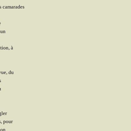
nes camarades
e
 un
tion, à
e
vue, du
s
n
gler
s, pour
ion