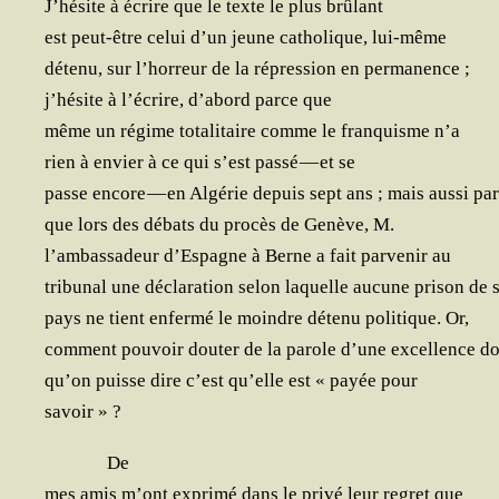
J’hésite à écrire que le texte le plus brûlant
est peut-être celui d’un jeune catho­lique, lui-même
déte­nu, sur l’horreur de la répres­sion en permanence ;
j’hésite à l’écrire, d’abord parce que
même un régime tota­li­taire comme le fran­quisme n’a
rien à envier à ce qui s’est pas­sé — et se
passe encore — en Algé­rie depuis sept ans ; mais aus­si pa
que lors des débats du pro­cès de Genève, M.
l’ambassadeur d’Espagne à Berne a fait par­ve­nir au
tri­bu­nal une décla­ra­tion selon laquelle aucune pri­son de 
pays ne tient enfer­mé le moindre déte­nu poli­tique. Or,
com­ment pou­voir dou­ter de la parole d’une excel­lence d
qu’on puisse dire c’est qu’elle est « payée pour
savoir » ?
De
mes amis m’ont expri­mé dans le pri­vé leur regret que