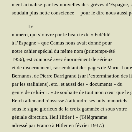
ment actua­li­sé par les nou­velles des grèves d’Espagne, a
sou­dain plus nette conscience —pour le dire nous aus­si 
Le
numé­ro, qui s’ouvre par le beau texte « Fidélité
à l’Espagne » que Camus nous avait don­né pour
notre cahier spé­cial du même nom (prin­temps-été
1956), est com­po­sé avec énor­mé­ment de sérieux
et de dis­cer­ne­ment, ras­sem­blant des pages de Marie-Louis
Ber­na­nos, de Pierre Dar­ri­grand (sur l’extermination des l
par les sta­li­niens), etc., et aus­si des « docu­ments » du
genre de celui-ci : « Je sou­haite de tout mon cœur que le
Reich alle­mand réus­sisse à atteindre ses buts immortels
sous le signe glo­rieux de la croix gam­mée et sous votre
géniale direc­tion. Heil Hit­ler ! » (Télé­gramme
adres­sé par Fran­co à Hit­ler en février 1937.)