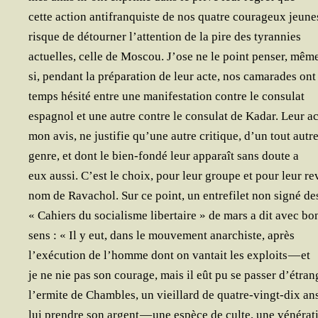
cette action anti­fran­quiste de nos quatre cou­ra­geux jeu
risque de détour­ner l’attention de la pire des tyrannies
actuelles, celle de Mos­cou. J’ose ne le point pen­ser, mêm
si, pen­dant la pré­pa­ra­tion de leur acte, nos cama­rades ont
temps hési­té entre une mani­fes­ta­tion contre le consulat
espa­gnol et une autre contre le consu­lat de Kadar. Leur ac
mon avis, ne jus­ti­fie qu’une autre cri­tique, d’un tout autr
genre, et dont le bien-fon­dé leur appa­raît sans doute a
eux aus­si. C’est le choix, pour leur groupe et pour leur re
nom de Rava­chol. Sur ce point, un entre­fi­let non signé de
« Cahiers du socia­lisme liber­taire » de mars a dit avec bo
sens : « Il y eut, dans le mou­ve­ment anar­chiste, après
l’exécution de l’homme dont on van­tait les exploits — et
je ne nie pas son cou­rage, mais il eût pu se pas­ser d’étran
l’ermite de Chambles, un vieillard de quatre-vingt-dix an
lui prendre son argent — une espèce de culte, une vénérat