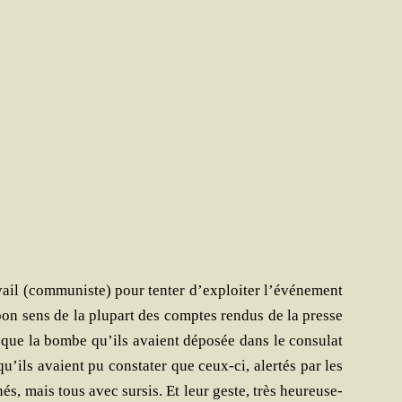
­vail (com­mu­niste) pour ten­ter d’exploiter l’événement
 bon sens de la plu­part des comptes ren­dus de la presse
us que la bombe qu’ils avaient dépo­sée dans le consu­lat
qu’ils avaient pu consta­ter que ceux-ci, aler­tés par les
és, mais tous avec sur­sis. Et leur geste, très heu­reu­se­