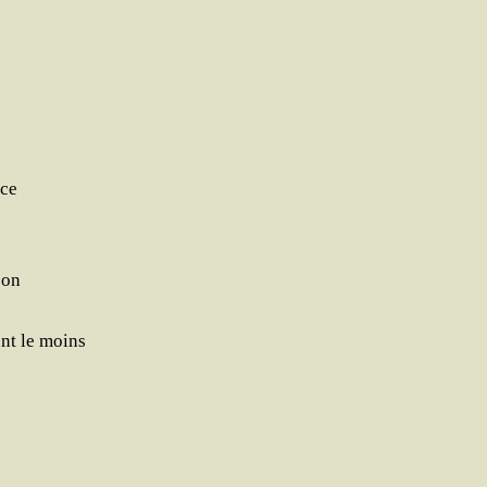
rce
son
ont le moins