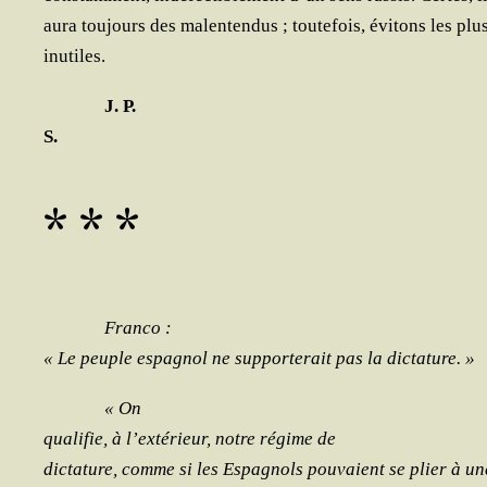
aura tou­jours des mal­en­ten­dus ; tou­te­fois, évi­tons les plu
inutiles.
J. P.
S.
* * *
Fran­co :
« Le peuple espa­gnol ne sup­por­te­rait pas la dictature. »
« On
qua­li­fie, à l’extérieur, notre régime de
dic­ta­ture, comme si les Espa­gnols pou­vaient se plier à un