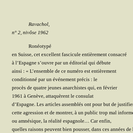
Rava­chol,
n° 2, nivôse 1962
Ronéo­ty­pé
en Suisse, cet excellent fas­ci­cule entiè­re­ment consacré
à l’Espagne s’ouvre par un édi­to­rial qui débute
ain­si : « L’ensemble de ce numé­ro est entièrement
condi­tion­né par un évé­ne­ment pré­cis : le
pro­cès de quatre jeunes anar­chistes qui, en février
1961 à Genève, atta­quèrent le consulat
d’Espagne. Les articles assem­blés ont pour but de justifie
cette agres­sion et de mon­trer, à un public trop mal inform
ou amné­sique, la réa­li­té espa­gnole… Car enfin,
quelles rai­sons peuvent bien pous­ser, dans ces années de