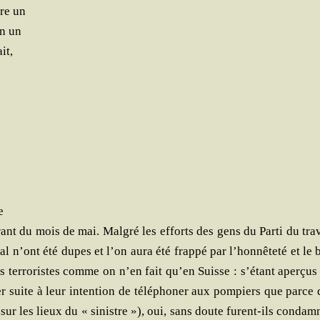
tre un
en un
it,
e
­rant du mois de mai. Mal­gré les efforts des gens du Par­ti du tra
­nal n’ont été dupes et l’on aura été frap­pé par l’honnêteté et le
des ter­ro­ristes comme on n’en fait qu’en Suisse : s’étant aper­ç
er suite à leur inten­tion de télé­pho­ner aux pom­piers que parce 
 sur les lieux du « sinistre »), oui, sans doute furent-ils condam­n