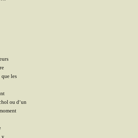
eurs
re
e que les
ent
­chol ou d’un
e moment
e
l y