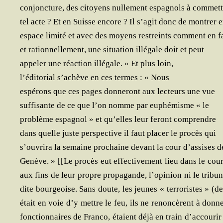
conjonc­ture, des citoyens nul­le­ment espa­gnols à com­met
tel acte ? Et en Suisse encore ? Il s’agit donc de mon­trer 
espace limi­té et avec des moyens res­treints com­ment en fa
et ration­nel­le­ment, une situa­tion illé­gale doit et peut
appe­ler une réac­tion illé­gale. » Et plus loin,
l’éditorial s’achève en ces termes : « Nous
espé­rons que ces pages don­ne­ront aux lec­teurs une vue
suf­fi­sante de ce que l’on nomme par euphé­misme « le
pro­blème espa­gnol » et qu’elles leur feront comprendre
dans quelle juste pers­pec­tive il faut pla­cer le pro­cès qui
s’ouvrira la semaine pro­chaine devant la cour d’assises d
Genève. » [[Le pro­cès eut effec­ti­ve­ment lieu dans le cou
aux fins de leur propre pro­pa­gande, l’opinion ni le tri­bu
dite bour­geoise. Sans doute, les jeunes « ter­ro­ristes » (
était en voie d’y mettre le feu, ils ne renon­cèrent à don­n
fonc­tion­naires de Fran­co, étaient déjà en train d’accourir