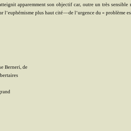
ttei­gnit appa­rem­ment son objec­tif car, outre un très sen­sible
par l’euphémisme plus haut cité — de l’urgence du « pro­blème e
e Ber­ne­ri, de
ibertaires
 grand