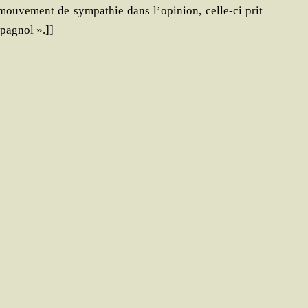
 mou­ve­ment de sym­pa­thie dans l’opinion, celle-ci prit
spagnol ».]]