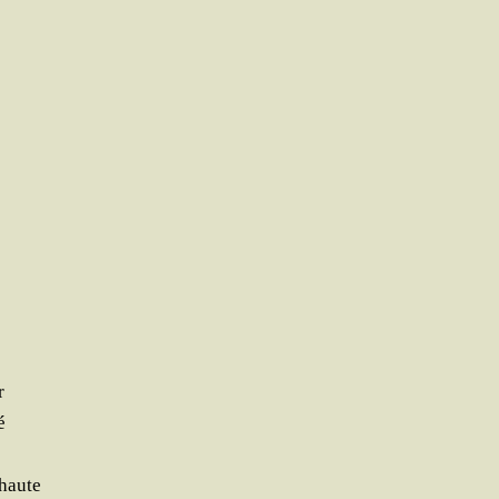
r
é
 haute