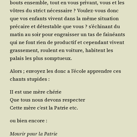
bouts ensemble, tout en vous pri­vant, vous et les
vôtres du strict néces­saire ? Vou­lez-vous donc
que vos enfants vivent dans la même situa­tion
pré­caire et détes­table que vous ? s’é­chi­nant du
matin au soir pour engrais­ser un tas de fai­néants
qui ne font rien de pro­duc­tif et cepen­dant vivent
gras­se­ment, roulent en voi­ture, habitent les
palais les plus somptueux.
Alors ; envoyez les donc a l’é­cole apprendre ces
chants stupides :
II est une mère chérie
Que tous nous devons respecter
Cette mère c’est la Patrie etc.
ou bien encore :
Mou­rir pour la Patrie