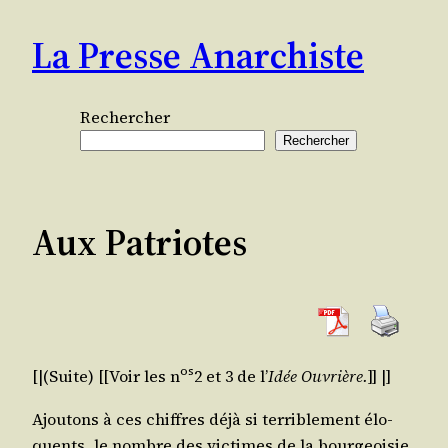
Aller
La Presse Anarchiste
au
contenu
Rechercher
Rechercher
Aux Patriotes
os
[|(Suite) [[Voir les n
2 et 3 de l’
Idée Ouvrière.
]] |]
Ajou­tons à ces chiffres déjà si ter­ri­ble­ment élo­
quents, le nombre des vic­times de la bour­geoi­sie