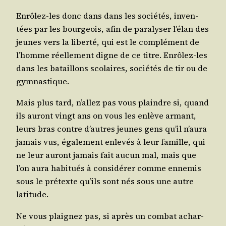
Enrô­lez-les donc dans dans les socié­tés, inven­
tées par les bour­geois, afin de para­ly­ser l’é­lan des
jeunes vers la liber­té, qui est le com­plé­ment de
l’homme réel­le­ment digne de ce titre. Enrô­lez-les
dans les bataillons sco­laires, socié­tés de tir ou de
gymnastique.
Mais plus tard, n’al­lez pas vous plaindre si, quand
ils auront vingt ans on vous les enlève armant,
leurs bras contre d’autres jeunes gens qu’il n’au­ra
jamais vus, éga­le­ment enle­vés à leur famille, qui
ne leur auront jamais fait aucun mal, mais que
l’on aura habi­tués à consi­dé­rer comme enne­mis
sous le pré­texte qu’ils sont nés sous une autre
latitude.
Ne vous plai­gnez pas, si après un com­bat achar­