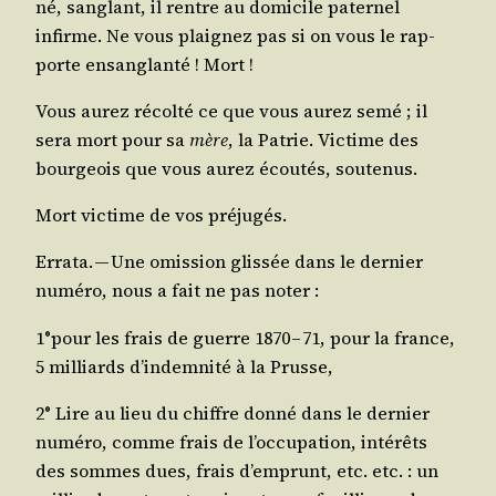
né, san­glant, il rentre au domi­cile pater­nel
infirme. Ne vous plai­gnez pas si on vous le rap­
porte ensan­glan­té ! Mort !
Vous aurez récol­té ce que vous aurez semé ; il
sera mort pour sa
mère
, la Patrie. Vic­time des
bour­geois que vous aurez écou­tés, soutenus.
Mort vic­time de vos préjugés.
Erra­ta
. — Une omis­sion glis­sée dans le der­nier
numé­ro, nous a fait ne pas noter :
1°pour les frais de guerre 1870 – 71, pour la france,
5 mil­liards d’in­dem­ni­té à la Prusse,
2° Lire au lieu du chiffre don­né dans le der­nier
numé­ro, comme frais de l’oc­cu­pa­tion, inté­rêts
des sommes dues, frais d’emprunt, etc. etc. : un