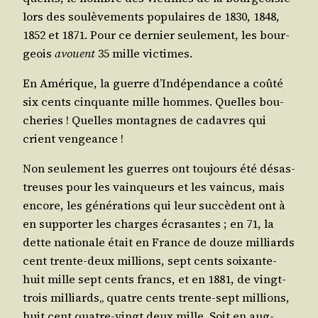
lors des sou­lè­ve­ments popu­laires de 1830, 1848,
1852 et 1871. Pour ce der­nier seule­ment, les bour­
geois
avouent
35 mille victimes.
En Amé­rique, la guerre d’In­dé­pen­dance a coû­té
six cents cin­quante mille hommes. Quelles bou­
che­ries ! Quelles mon­tagnes de cadavres qui
crient vengeance !
Non seule­ment les guerres ont tou­jours été désas­
treuses pour les vain­queurs et les vain­cus, mais
encore, les géné­ra­tions qui leur suc­cèdent ont à
en sup­por­ter les charges écra­santes ; en 71, la
dette natio­nale était en France de douze mil­liards
cent trente-deux mil­lions, sept cents soixante-
huit mille sept cents francs, et en 1881, de vingt-
trois mil­liards„ quatre cents trente-sept mil­lions,
huit cent quatre-vingt deux mille. Soit en aug­