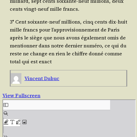
mil­liard, sept cents soixante-neuf mil­lions, deux
cents vingt-neuf mille francs.
3° Cent soixante-neuf mil­lions, cinq cents dix-huit
mille francs pour l’ap­pro­vi­sion­ne­ment de Paris
après le siège que nous avons éga­le­ment omis de
men­tion­ner dans notre der­nier numé­ro, ce qui du
reste ne change en rien le chiffre don­né comme
total qui
est exact
Vincent Dubuc
View Fullscreen