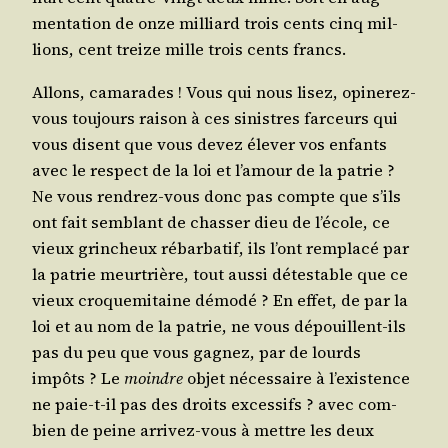
men­ta­tion de onze mil­liard trois cents cinq mil­
lions, cent treize mille trois cents francs.
Allons, cama­rades ! Vous qui nous lisez, opi­ne­rez-
vous tou­jours rai­son à ces sinistres far­ceurs qui
vous disent que vous devez éle­ver vos enfants
avec le res­pect de la loi et l’a­mour de la patrie ?
Ne vous ren­drez-vous donc pas compte que s’ils
ont fait sem­blant de chas­ser dieu de l’é­cole, ce
vieux grin­cheux rébar­ba­tif, ils l’ont rem­pla­cé par
la patrie meur­trière, tout aus­si détes­table que ce
vieux cro­que­mi­taine démo­dé ? En effet, de par la
loi et au nom de la patrie, ne vous dépouillent-ils
pas du peu que vous gagnez, par de lourds
impôts ? Le
moindre
objet néces­saire à l’exis­tence
ne paie-t-il pas des droits exces­sifs ? avec com­
bien de peine arri­vez-vous à mettre les deux