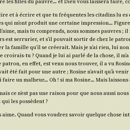
uire les filles du pauvre… et Dieu vous lais­se­ra faire,
lire et à écrire et que tu fré­quentes les cita­dins lu e
ses qui m’ont pro­duit une cer­taine impres­sion… Figure
’aime, mais tu com­prends, nous sommes pauvres ; il fau
 est ser­ru­rier, et s’il pou­vait sor­tir de chez le patr
 la famille qu’il se crée­rait. Mais je n’ai rien, lui no
e croi­rais-tu ? Quand je lui ai par­lé de la chose, il m’
e patron, en effet, est venu nous trou­ver, il a vu Rosine
avait été fait pour une autre ; Rosine n’a­vait qu’à veni
ailli faire un mal­heur… Oh ! si ma Rosine… Mais lais­sons
mais ce n’est pas une rai­son pour que nous aus­si nous
 qui les possèdent ?
us aime. Quand vous vou­drez savoir quelque chose inté