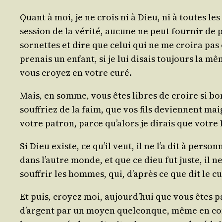
Quant à moi, je ne crois ni à Dieu, ni à toutes les
ses­sion de la véri­té, aucune ne peut four­nir de 
sor­nettes et dire que celui qui ne me croi­ra pas 
pre­nais un enfant, si je lui disais tou­jours la 
vous croyez en votre curé.
Mais, en somme, vous êtes libres de croire si bon
souf­friez de la faim, que vos fils deviennent mai
votre patron, parce qu’a­lors je dirais que votre 
Si Dieu existe, ce qu’il veut, il ne l’a dit à per­
dans l’autre monde, et que ce dieu fut juste, il ne 
souf­frir les hommes, qui, d’a­près ce que dit le 
Et puis, croyez moi, aujourd’­hui que vous êtes 
d’argent par un moyen quel­conque, même en com­met