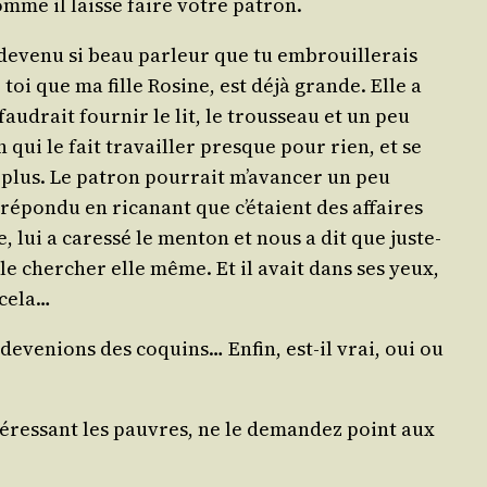
 comme il laisse faire votre patron.
s deve­nu si beau par­leur que tu embrouille­rais
 toi que ma fille Rosine, est déjà grande. Elle a
­drait four­nir le lit, le trous­seau et un peu
on qui le fait tra­vailler presque pour rien, et se
n plus. Le patron pour­rait m’a­van­cer un peu
a répon­du en rica­nant que c’é­taient des affaires
, lui a cares­sé le men­ton et nous a dit que jus­te­
r le cher­cher elle même. Et il avait dans ses yeux,
 cela…
 deve­nions des coquins… Enfin, est-il vrai, oui ou
­res­sant les pauvres, ne le deman­dez point aux