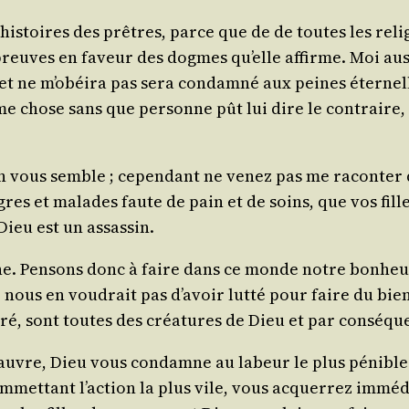
 his­toires des prêtres, parce que de de toutes les reli
preuves en faveur des dogmes qu’elle affirme. Moi aus­si 
et ne m’o­béi­ra pas sera condam­né aux peines éter­nelle
même chose sans que per­sonne pût lui dire le contraire
 vous semble ; cepen­dant ne venez pas me racon­ter qu
gres et malades faute de pain et de soins, que vos fille
Dieu est un assassin.
sonne. Pen­sons donc à faire dans ce monde notre bon­heu
nous en vou­drait pas d’a­voir lut­té pour faire du bien, 
curé, sont toutes des créa­tures de Dieu et par consé­qu
pauvre, Dieu vous condamne au labeur le plus pénible 
­tant l’ac­tion la plus vile, vous acquer­rez immé­dia