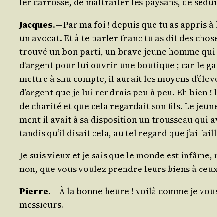
ler car­ros­sé, de mal­trai­ter les pay­sans, de séd
Jacques
. — Par ma foi ! depuis que tu as appris à 
un avo­cat. Et à te par­ler franc tu as dit des cho
trou­vé un bon par­ti, un brave jeune homme qui l
d’argent pour lui ouvrir une bou­tique ; car le gars
mettre à snu compte, il aurait les moyens d’é­le­ver
d’argent que je lui ren­drais peu à peu. Eh bien ! l
de cha­ri­té et que cela regar­dait son fils. Le jeun
ment il avait à sa dis­po­si­tion un trous­seau qui 
tan­dis qu’il disait cela, au tel regard que j’ai f
Je suis vieux et je sais que le monde est infâme, 
non, que vous vou­lez prendre leurs biens à ceux
Pierre
. — À la bonne heure ! voi­là comme je vo
messieurs.