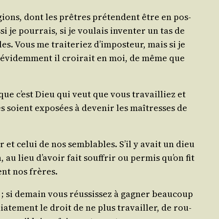
­gions, dont les prêtres pré­tendent être en pos­
je pour­rais, si je vou­lais inven­ter un tas de
s. Vous me trai­te­riez d’im­pos­teur, mais si je
, évi­dem­ment il croi­rait en moi, de même que
e c’est Dieu qui veut que vous tra­vailliez et
s soient expo­sées à deve­nir les maî­tresses de
r et celui de nos sem­blables. S’il y avait un dieu
au lieu d’a­voir fait souf­frir ou per­mis qu’on fit
ent nos frères.
; si demain vous réus­sis­sez à gagner beau­coup
­te­ment le droit de ne plus tra­vailler, de rou­