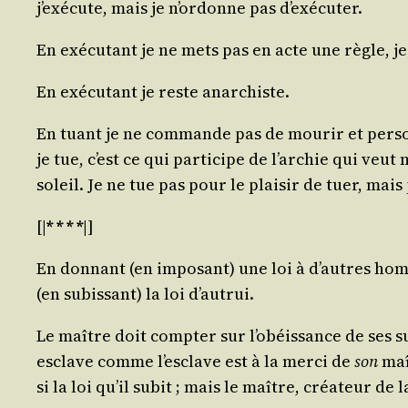
j’exécute, mais je n’ordonne pas d’exécuter.
En exé­cu­tant je ne mets pas en acte une règle, j
En exé­cu­tant je reste anarchiste.
En tuant je ne com­mande pas de mou­rir et per­so
je tue, c’est ce qui par­ti­cipe de l’archie qui ve
soleil. Je ne tue pas pour le plai­sir de tuer, mais 
[|
* * * *
|]
En don­nant (en impo­sant) une loi à d’autres homm
(en subis­sant) la loi d’autrui.
Le maître doit comp­ter sur l’obéissance de ses s
esclave comme l’esclave est à la mer­ci de
son
maît
si la loi qu’il subit ; mais le maître, créa­teur de