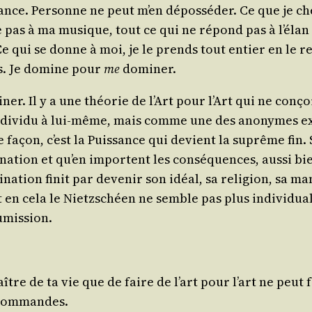
sance. Per­sonne ne peut m’en dépos­sé­der. Ce que je ch
e pas à ma musique, tout ce qui ne répond pas à l’él
qui se donne à moi, je le prends tout entier en le res­
ns. Je domine pour
me
dominer.
r. Il y a une théo­rie de l’Art pour l’Art qui ne conçoi
 l’individu à lui-même, mais comme une des ano­nymes exp
açon, c’est la Puis­sance qui devient la suprême fin. S
­na­tion et qu’en importent les consé­quences, aus­si 
­tion finit par deve­nir son idéal, sa reli­gion, sa manie. 
t en cela le Nietz­schéen ne semble pas plus indi­vi­dua
oumission.
e de ta vie que de faire de l’art pour l’art ne peut fai
u commandes.