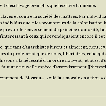
vit d escla­vage bien plus que l’esclave lui-même.
laves et contre la socié­té des maîtres. Par indi­vi­dua­
indi­vi­dus que « les pro­mo­teurs de la colo­ni­sa­tion i
 de pré­voir le ren­ver­se­ment du prin­cipe d’autorité, l
n s’intéressant à ceux qui reven­di­quaient encore il eû
he, que tant d’anarchistes lurent et aimèrent, n’entrevi
teurs du pro­lé­ta­riat que de nous, liber­taires, celui q
­sons à la néces­si­té d’un ordre nou­veau, et aus­si d’u
l faut une nou­velle espèce d’asservissement [[Nietzsc
ver­ne­ment de Mos­cou…, voi­là la « morale en action »