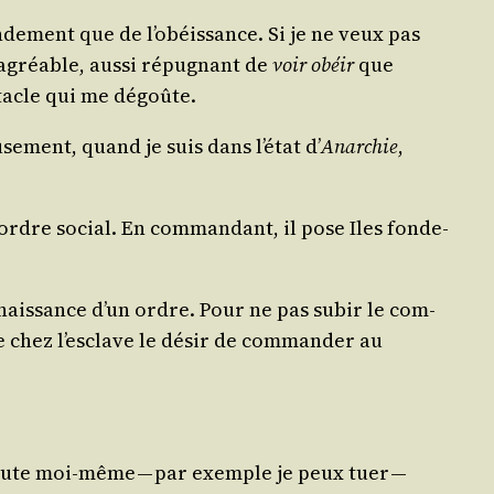
de­ment que de l’obéissance. Si je ne veux pas
­gréable, aus­si répu­gnant de
voir obéir
que
­tacle qui me dégoûte.
­se­ment, quand je suis dans l’état d’
Anar­chie
,
ordre social. En com­man­dant, il pose Iles fon­de­
n­nais­sance d’un ordre. Pour ne pas subir le com­
e chez l’esclave le désir de com­man­der au
xécute moi-même — par exemple je peux tuer —