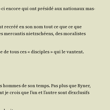
-ci encore qui ont pré­si­dé aux natio­naux mas­
i ont recréé en son nom tout ce que ce que
 mer­can­tis nietz­schéens, des mora­listes
e de tous ces « dis­ciples » qui le vantent.
 les hommes de son temps. Pas plus que Ryner,
 je crois que l’un et l’autre sont d’exclusifs