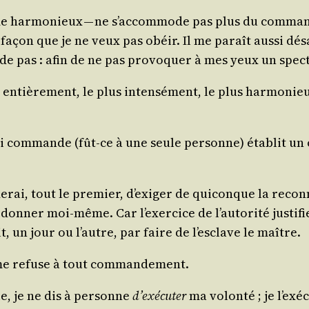
sme har­mo­nieux — ne s’accommode pas plus du com­man­
çon que je ne veux pas obéir. Il me paraît aus­si désa
e pas : afin de ne pas pro­vo­quer à mes yeux un spec
entiè­re­ment, le plus inten­sé­ment, le plus har­mo­nieu
i com­mande (fût-ce à une seule per­sonne) éta­blit un 
de­rai, tout le pre­mier, d’exiger de qui­conque la reco
on­ner moi-même. Car l’exercice de l’autorité jus­ti­fi
t, un jour ou l’autre, par faire de l’esclave le maître.
e me refuse à tout commandement.
e, je ne dis à per­sonne
d’exécuter
ma volon­té ; je l’e