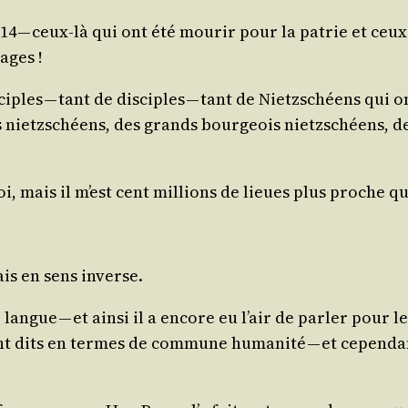
14 — ceux-là qui ont été mou­rir pour la patrie et ceux
ages !
­ciples — tant de dis­ciples — tant de Nietz­schéens qu
nietz­schéens, des grands bour­geois nietz­schéens, des
i, mais il m’est cent mil­lions de lieues plus proche qu
is en sens inverse.
langue — et ain­si il a encore eu l’air de par­ler pour
nt dits en termes de com­mune huma­ni­té — et cepen­dant