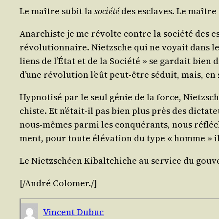
Le maître subit la
socié­té
des esclaves. Le maître 
Anar­chiste je me révolte contre la socié­té des esc
révo­lu­tion­naire. Nietzsche qui ne voyait dans les 
liens de l’État et de la Socié­té » se gar­dait bien
d’une révo­lu­tion l’eût peut-être séduit, mais, e
Hyp­no­ti­sé par le seul génie de la force, Nietzsc
chiste. Et n’était-il pas bien plus près des dic­ta­
nous-mêmes par­mi les conqué­rants, nous réflé­chis
ment, pour toute élé­va­tion du type « homme » i
Le Nietz­schéen Kibalt­chiche au ser­vice du gou­
[/​André
Colo­mer
./​]
Vincent Dubuc