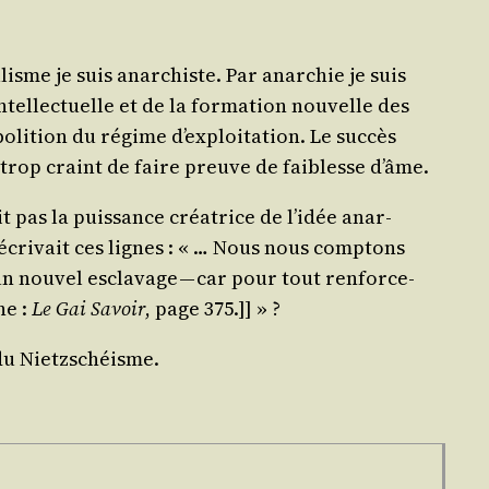
lisme je suis anar­chiste. Par anar­chie je suis
ntel­lec­tuelle et de la for­ma­tion nou­velle des
’abolition du régime d’exploitation. Le suc­cès
t trop craint de faire preuve de fai­blesse d’âme.
t pas la puis­sance créa­trice de l’idée anar­
ui écri­vait ces lignes : « … Nous nous comp­tons
n nou­vel escla­vage — car pour tout ren­for­ce­
he :
Le Gai Savoir
, page 375.]] » ?
 du Nietzschéisme.