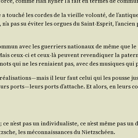
force, comme Han Ryner l’a fait en termes de com­mun
 a tou­ché les cordes de la vieille volon­té, de l’antiq
, n’a pas su évi­ter les orgues du Saint-Esprit, l’ancien
 com­mun avec les guer­riers natio­naux de même que l
Mais ceux-ci et ceux-là peuvent reven­di­quer la pater­ni
 mots qui ne les reniaient pas, avec des musiques qui 
­li­sa­tions — mais il leur faut celui qui les pousse ju
eurs ports — leurs ports d’attache. Et alors, en leurs c
ce n’est pas un indi­vi­dua­liste, ce n’est même pas un dy
zsche, les mécon­nais­sances du Nietzschéen.