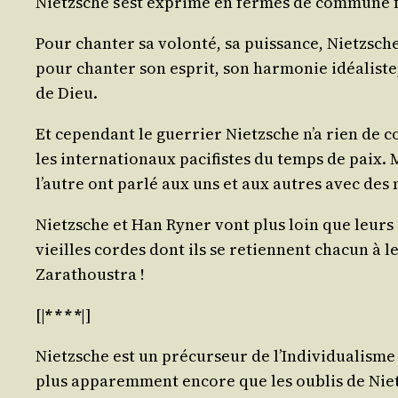
Nietzsche s’est expri­mé en fermes de com­mune 
Pour chan­ter sa volon­té, sa puis­sance, Nietzsche
pour chan­ter son esprit, son har­mo­nie idéa­liste
de Dieu.
Et cepen­dant le guer­rier Nietzsche n’a rien de
les inter­na­tio­naux paci­fistes du temps de paix. 
l’autre ont par­lé aux uns et aux autres avec des
Nietzsche et Han Ryner vont plus loin que leurs réa
vieilles cordes dont ils se retiennent cha­cun à l
Zarathoustra !
[|
* * * *
|]
Nietzsche est un pré­cur­seur de l’Individualisme ; 
plus appa­rem­ment encore que les oublis de Niet