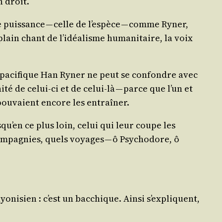
 droit.
ue puis­sance — celle de l’espèce — comme Ryner,
 plain chant de l’idéalisme huma­ni­taire, la voix
e paci­fique Han Ryner ne peut se confondre avec
­té de celui-ci et de celui-là — parce que l’un et
pou­vaient encore les entraîner.
squ’en ce plus loin, celui qui leur coupe les
om­pa­gnies, quels voyages — ô Psy­cho­dore, ô
o­ni­sien : c’est un bac­chique. Ain­si s’expliquent,