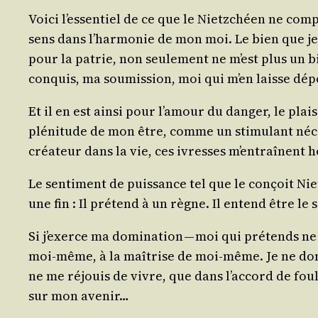
Voi­ci l’essentiel de ce que le Nietz­chéen ne com­
sens dans l’harmonie de mon moi. Le bien que j
pour la patrie, non seule­ment ne m’est plus un bi
conquis, ma sou­mis­sion, moi qui m’en laisse dépo
Et il en est ain­si pour l’amour du dan­ger, le pla
plé­ni­tude de mon être, comme un sti­mu­lant néce
créa­teur dans la vie, ces ivresses m’entraînent h
Le sen­ti­ment de puis­sance tel que le conçoit Ni
une fin : Il pré­tend à un règne. Il entend être le 
Si j’exerce ma domi­na­tion — moi qui pré­tends ne
moi-même, à la maî­trise de moi-même. Je ne domin
ne me réjouis de vivre, que dans l’accord de foules m
sur mon avenir…