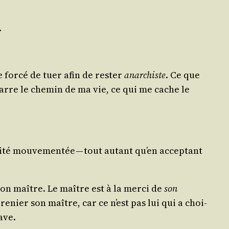
.
for­cé de tuer afin de res­ter
anar­chiste
. Ce que
 barre le che­min de ma vie, ce qui me cache le
i­té mou­ve­men­tée — tout autant qu’en accep­tant
son maître. Le maître est à la mer­ci de
son
l renier son maître, car ce n’est pas lui qui a choi­
ave.