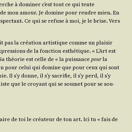
erche à domi­ner c’est tout ce qui tente
an de mon amour. Je domine pour rendre mien. En
pec­tant. Ce qui se refuse à moi, je le brise. Vers
t pas la créa­tion artis­tique comme un plai­sir
res­sions de la fonc­tion esthé­tique. « L’Art est
a théo­rie est celle de « la puis­sance
pour
la
bien pour celui qui domine que pour ceux qui sont
Il s’y donne, il s’y sacri­fie, il s’y perd, il s’y
­liste que le croyant qui se sou­met pour se sou­
re de toi le créa­teur de ton art. Ici tu « fais de