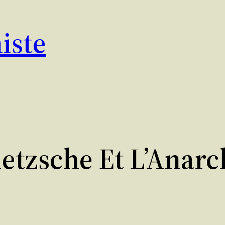
iste
ietzsche Et L’Anarc