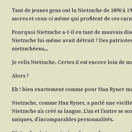
Tant de jeunes gens ont lu Nietzsche de 1890 à 19
sacres et ceux-ci même qui pro­fitent de ces carn
Pour­quoi Nietzsche a‑t-il eu tant de mau­vais dis
Nietzsche lui-même avait détruit ? Des patriotes 
nietzschéens…
Je relis Nietzsche. Certes il est encore loin de mo
Alors ?
Eh ! bien exac­te­ment comme pour Han Ryner ma
Nietzsche, comme Han Ryner, a par­lé une vieille 
Nietzsche n’a créé sa langue. L’un et l’autre se so
uniques, d’incomparables personnalités.