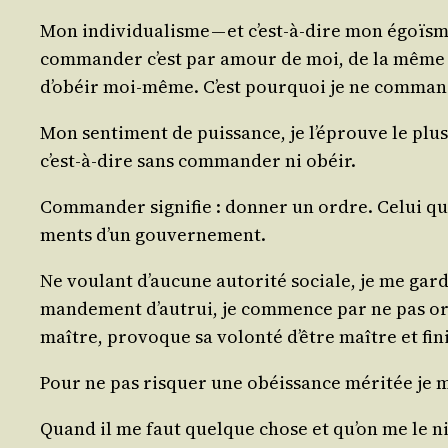
Mon indi­vi­dua­lisme — et c’est-à-dire mon égoï
com­man­der c’est par amour de moi, de la même fa
d’obéir moi-même. C’est pour­quoi je ne com­mand
Mon sen­ti­ment de puis­sance, je l’éprouve le plus 
c’est-à-dire sans com­man­der ni obéir.
Com­man­der signi­fie : don­ner un ordre. Celui qu
ments d’un gouvernement.
Ne vou­lant d’aucune auto­ri­té sociale, je me gar­
man­de­ment d’autrui, je com­mence par ne pas ord
maître, pro­voque sa volon­té d’être maître et fini
Pour ne pas ris­quer une obéis­sance méri­tée j
Quand il me faut quelque chose et qu’on me le ni