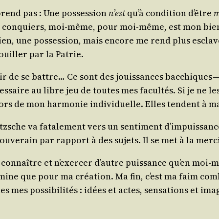
prend pas : Une pos­ses­sion
n’est
qu’à condi­tion d’être
e conquiers, moi-même, pour moi-même, est mon bien.
en, une pos­ses­sion, mais encore me rend plus esclave, 
uiller par la Patrie.
i­sir de se battre… Ce sont des jouis­sances bac­chiques 
s­saire au libre jeu de toutes mes facul­tés. Si je ne l
ors de mon har­mo­nie indi­vi­duelle. Elles tendent à m
etzsche va fata­le­ment vers un sen­ti­ment d’impuissanc
sou­ve­rain par rap­port à des sujets. Il se met à la mer­c
 connaître et n’exercer d’autre puis­sance qu’en moi-mê
e que pour ma créa­tion. Ma fin, c’est ma faim com­blé
es pos­si­bi­li­tés : idées et actes, sen­sa­tions et ima­