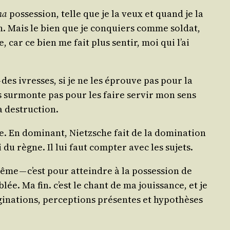
ma
pos­ses­sion, telle que je la veux et quand je la
 Mais le bien que je conquiers comme sol­dat,
car ce bien me fait plus sen­tir, moi qui l’ai
— des ivresses, si je ne les éprouve pas pour la
es sur­monte pas pour les faire ser­vir mon sens
a destruction.
e. En domi­nant, Nietzsche fait de la domi­na­tion
i du règne. Il lui faut comp­ter avec les sujets.
me — c’est pour atteindre à la pos­ses­sion de
e. Ma fin. c’est le chant de ma jouis­sance, et je
gi­na­tions, per­cep­tions pré­sentes et hypo­thèses