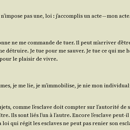
e n’impose pas une, loi : j’accomplis un acte — mon acte
nne ne me com­mande de tuer. Il peut m’arriver d’être 
ut me détruire. Je tue pour me sau­ver. Je tue ce qui me
pour le plai­sir de vivre.
es, je me lie, je m’immobilise, je nie mon indi­vi­dua­l
ujets, comme l’esclave doit comp­ter sur l’autorité de 
re. Ils sont liés l’un à l’autre. Encore l’esclave peut-i
 la loi qui régit les esclaves ne peut pas renier son escl