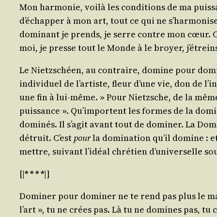
Mon har­mo­nie, voi­là les condi­tions de ma puis­
d’échapper à mon art, tout ce qui ne s’harmonis
domi­nant je prends, je serre contre mon cœur. Ce 
moi, je presse tout le Monde à le broyer, j’étrei
Le Nietz­schéen, au contraire, domine pour domi­ne
indi­vi­duel de l’artiste, fleur d’une vie, don de
une fin à lui-même. » Pour Nietzsche, de la même f
puis­sance ». Qu’importent les formes de la domi
domi­nés. Il s’agit avant tout de domi­ner. La Domi­na
détruit. C’est
pour
la domi­na­tion qu’il domine : e
mettre, sui­vant l’idéal chré­tien d’universelle s
[|
* * * *
|]
Domi­ner pour domi­ner ne te rend pas plus le maîtr
l’art », tu ne crées pas. Là tu ne domines pas, t