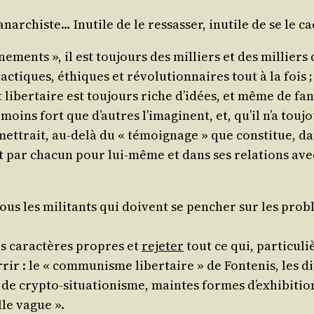
r­chiste… Inutile de le res­sas­ser, inutile de se le cac
ne­ments », il est tou­jours des mil­liers et des mil­lier
­tiques, éthiques et révo­lu­tion­naires tout à la fois ;
liber­taire est tou­jours riche d’i­dées, et même de fan
oins fort que d’autres l’i­ma­ginent, et, qu’il n’a tou­
met­trait, au-delà du « témoi­gnage » que consti­tue, dan
t par cha­cun pour lui-même et dans ses rela­tions avec
tous les mili­tants qui doivent se pen­cher sur les pro­
ses carac­tères propres et
reje­ter
tout ce qui, par­ti­cu­l
rir : le « com­mu­nisme liber­taire » de Fon­te­nis, les 
e cryp­to-situa­tio­nisme, maintes formes d’ex­hi­bi­tion­
lle vague ».