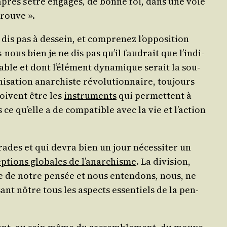
 après s’être enga­gés, de bonne foi, dans une voie
trouve ».
dis pas à des­sein, et com­pre­nez l’op­po­si­tion
-nous bien je ne dis pas qu’il fau­drait que l’in­di­
uable et dont l’élé­ment dyna­mique serait la sou­
ni­sa­tion anar­chiste révo­lu­tion­naire, tou­jours
oivent être les
ins­tru­ments
qui per­mettent à
ce qu’elle a de com­pa­tible avec la vie et l’ac­tion
­rades et qui devra bien un jour néces­si­ter un
­tions glo­bales de l’a­nar­chisme
. La divi­sion,
aste de notre pen­sée et nous enten­dons, nous, ne
­sant nôtre tous les aspects essen­tiels de la pen­