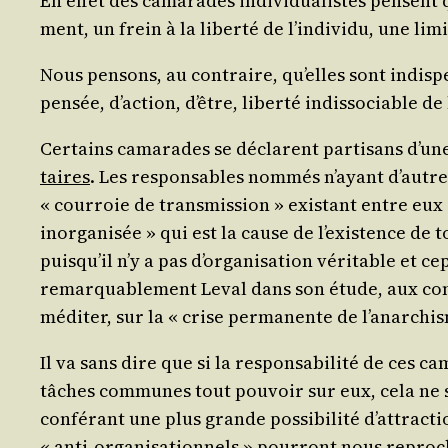
En effet des cama­rades indi­vi­dua­listes pensent 
ment, un frein à la liber­té de l’in­di­vi­du, une li
Nous pen­sons, au contraire, qu’elles sont indis­p
pen­sée, d’ac­tion, d’être, liber­té indis­so­ciable de l
Cer­tains cama­rades se déclarent par­ti­sans d’une «
taires
. Les res­pon­sables nom­més n’ayant d’autre
« cour­roie de trans­mis­sion » exis­tant entre eux e
inor­ga­ni­sée » qui est la cause de l’exis­tence d
puis­qu’il n’y a pas d’or­ga­ni­sa­tion véri­table e
remar­qua­ble­ment
Leval
dans son étude, aux concl
médi­ter, sur la « crise per­ma­nente de l’a­nar­chi
Il va sans dire que si la res­pon­sa­bi­li­té de ces
tâches com­munes tout pou­voir sur eux, cela ne se 
confé­rant une plus grande pos­si­bi­li­té d’at­tra
« anti-orga­ni­sa­tion­nels » pour­ront nous repro­c