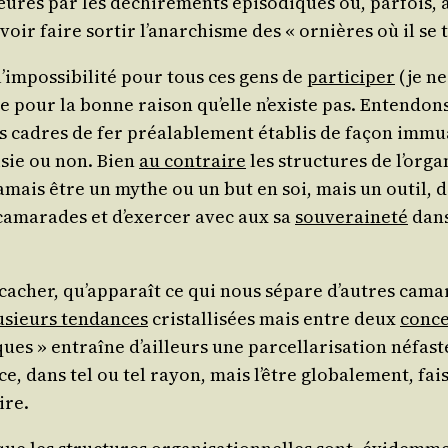
u­rés par les déchi­re­ments épi­so­diques ou, par­fois,
oir faire sor­tir l’a­nar­chisme des « ornières où il se 
im­pos­si­bi­li­té pour tous ces gens de
par­ti­ci­per
(je ne 
­sée pour la bonne rai­son qu’elle n’existe pas. Enten­dons
des cadres de fer préa­la­ble­ment éta­blis de façon imm
i­sie ou non. Bien
au contraire
les struc­tures de l’or­ga­
mais être un mythe ou un but en soi, mais un outil, d
es cama­rades et d’exer­cer avec aux sa
sou­ve­rai­ne­té
dans 
e cacher, qu’ap­pa­raît ce qui nous sépare d’autres cama
u­sieurs ten­dances
cris­tal­li­sées mais entre deux
concep
iques » entraîne d’ailleurs une par­cel­la­ri­sa­tion néf
e, dans tel ou tel rayon, mais l’être glo­ba­le­ment, fai
aire.