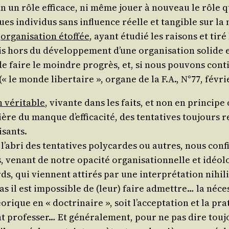
in un rôle effi­cace, ni même jouer à nou­veau le rôle qu
es indi­vi­dus sans influence réelle et tan­gible sur l
e
orga­ni­sa­tion étof­fée
, ayant étu­dié les rai­sons et tiré
 hors du déve­lop­pe­ment d’une orga­ni­sa­tion solide et 
e de faire le moindre pro­grès, et, si nous pou­vons conti
 (« le monde liber­taire », organe de la F.A., N°77, févri
n véri­table
, vivante dans les faits, et non en prin­cipe
e du manque d’ef­fi­ca­ci­té, des ten­ta­tives tou­jours re
isants.
s à l’a­bri des ten­ta­tives poly­cardes ou autres, nous c
s, venant de notre opa­ci­té orga­ni­sa­tion­nelle et idéo
s, qui viennent atti­rés par une inter­pré­ta­tion nihi­l
as il est impos­sible de (leur) faire admettre… la néces­s
rique en « doc­tri­naire », soit l’ac­cep­ta­tion et la 
pro­fes­ser… Et géné­ra­le­ment, pour ne pas dire tou­jour