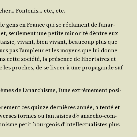
her… Fon­te­nis… etc., etc.
s de gens en France qui se réclament de l’a­nar­
 et, seule­ment une petite mino­ri­té d’entre eux
­tai­sie, vivant, bien vivant, beau­coup plus que
jours pas l’am­pleur et les moyens que lui don­ne­
s cette socié­té, la pré­sence de liber­taires et
 les proches, de se livrer à une pro­pa­gande suf­
blèmes de l’a­nar­chisme, l’une extrê­me­ment posi­
iè­re­ment ces quinze der­nières année, a ten­té et
diverses formes ou fan­tai­sies d’« anar­cho-com­
nisme petit-bour­geois d’in­tel­lec­tua­listes plus