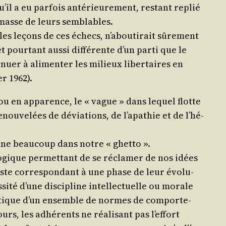
’il a eu par­fois anté­rieu­re­ment, res­tant replié
a masse de leurs semblables.
 les leçons de ces échecs, n’a­bou­ti­rait sûre­ment
pour­tant aus­si dif­fé­rente d’un par­ti que le
­nuer à ali­men­ter les milieux liber­taires en
er 1962).
 ou en appa­rence, le « vague » dans lequel flotte
nou­ve­lées de dévia­tions, de l’a­pa­thie et de l’hé­
onfine beau­coup dans notre « ghetto ».
­lo­gique per­met­tant de se récla­mer de nos idées
iste cor­res­pon­dant à une phase de leur évo­lu­
i­té d’une dis­ci­pline intel­lec­tuelle ou morale
pra­tique d’un ensemble de normes de com­por­te­
s, les adhé­rents ne réa­li­sant pas l’ef­fort