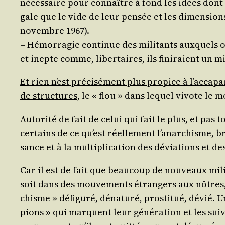
néces­saire pour connaître à fond les idées dont il
gale que le vide de leur pen­sée et les dimen­sions
novembre 1967).
– Hémor­ra­gie conti­nue des mili­tants aux­quels on 
et inepte comme, liber­taires, ils fini­raient un 
Et rien n’est pré­ci­sé­ment plus pro­pice à l’ac­ca­
de struc­tures
, le « flou » dans lequel vivote le
Auto­ri­té de fait de celui qui fait le plus, et pas
cer­tains de ce qu’est réel­le­ment l’a­nar­chisme, b
sance et à la mul­ti­pli­ca­tion des dévia­tions et
Car il est de fait que beau­coup de nou­veaux mili­
soit dans des mou­ve­ments étran­gers aux nôtres,
chisme » défi­gu­ré, déna­tu­ré, pros­ti­tué, dévi
pions » qui marquent leur géné­ra­tion et les sui­