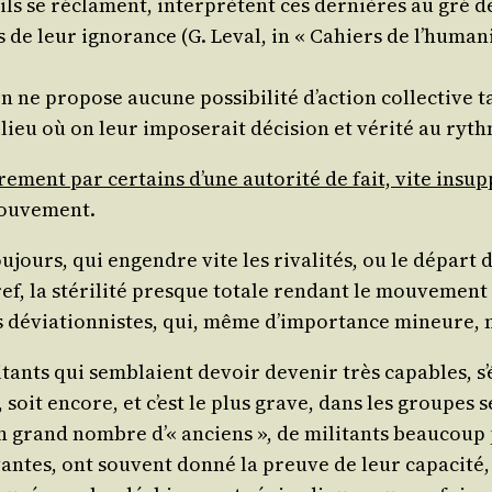
s se réclament, inter­prètent ces der­nières au gré de l
 de leur igno­rance (G. Leval, in « Cahiers de l’hu­ma­ni
ne pro­pose aucune pos­si­bi­li­té d’ac­tion col­lec­tive t
milieu où on leur impo­se­rait déci­sion et véri­té au r
pa­re­ment par cer­tains d’une auto­ri­té de fait, vite in
 mouvement.
 tou­jours, qui engendre vite les riva­li­tés, ou le dépa
ref, la sté­ri­li­té presque totale ren­dant le mou­ve­ment 
 des dévia­tion­nistes, qui, même d’im­por­tance mineure,
tants qui sem­blaient devoir deve­nir très capables, s’é
 soit encore, et c’est le plus grave, dans les groupes 
é. Un grand nombre d’« anciens », de mili­tants beau­cou
vantes, ont sou­vent don­né la preuve de leur capa­ci­té