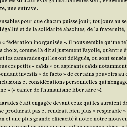
que les struc­tures orga­ni­sa­tion­nelles sont, évi­dem
mite, une entrave.
en­sables pour que cha­cun puisse jouir, tou­jours au se
’é­ga­li­té et de la soli­da­ri­té abso­lues, de la fra­ter­ni­t
 fédé­ra­tion inor­ga­ni­sée ». Il nous semble qu’une tell
s choix, comme l’a dit si jus­te­ment
Fayolle
, qu’entre ê
t les cama­rades qui les ont délé­gués, ou sont sen­sés l’
e tous ces petits « caïds » ou aspi­rants caïds notam­men
t cepen­dant inves­tis « de fac­to » de cer­tains pou­voir
u­sions et consi­dé­ra­tions per­son­nelles qui n’en­gag
sme » (« cahier de l’hu­ma­nisme libertaire »).
 cama­rades était enga­gée devant ceux qui les auraient d
pro­dui­rait pas et ren­drait bien plus « res­pi­rable »
c­tion et une plus grande effi­ca­ci­té à notre notre mou­
her de sacri­fier quoi que ce soit au prin­cipe abject « l