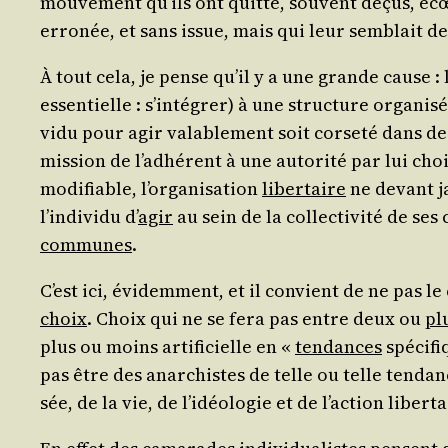
mou­ve­ment qu’ils ont quit­té, sou­vent déçus, écœ
erro­née, et sans issue, mais qui leur sem­blait dev
À tout cela, je pense qu’il y a une grande cause : l’
essen­tielle : s’in­té­grer) à une struc­ture orga­ni
vi­du pour agir vala­ble­ment soit cor­se­té dans 
mis­sion de l’adhé­rent à une auto­ri­té par lui cho
modi­fiable, l’or­ga­ni­sa­tion
liber­taire
ne devant ja
l’in­di­vi­du d’
agir
au sein de la col­lec­ti­vi­té de s
com­munes
.
C’est ici, évi­dem­ment, et il convient de ne pas l
choix
. Choix qui ne se fera pas entre deux ou
pl
plus ou moins arti­fi­cielle en «
ten­dances
spé­ci­f
pas être des anar­chistes de telle ou telle ten­danc
sée, de la vie, de l’i­déo­lo­gie et de l’ac­tion libert