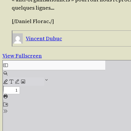
quelques lignes…
[/​Daniel
Flo­rac
./​]
Vincent Dubuc
View Fullscreen