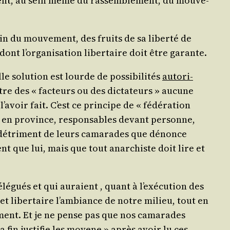
­ment, au sein même du ras­sem­ble­ment, du mou­ve­
in du mou­ve­ment, des fruits de sa liber­té de
é, dont l’or­ga­ni­sa­tion liber­taire doit être garante.
e solu­tion est lourde de pos­si­bi­li­tés
auto­ri­
tre des « fac­teurs ou des dic­ta­teurs » aucune
a­voir fait. C’est ce prin­cipe de « fédé­ra­tion
t en pro­vince, res­pon­sables devant per­sonne,
s au détri­ment de leurs cama­rades que dénonce
ent que lui, mais que tout anar­chiste doit lire et
élé­gués et qui auraient , quant à l’exé­cu­tion des
 et liber­taire l’am­biance de notre milieu, tout en
ve­ment. Et je ne pense pas que nos cama­rades
a fin jus­ti­fie les moyene » après avoir lu ces