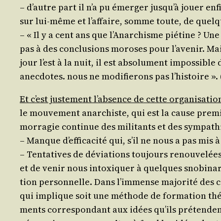
– d’autre part il n’a pu émer­ger jus­qu’à jouer enf
sur lui-même et l’af­faire, somme toute, de quelqu
– « Il y a cent ans que l’A­nar­chisme pié­tine ? Un
pas à des conclu­sions moroses pour l’a­ve­nir. Mais
jour l’est à la nuit, il est abso­lu­ment impos­sibl
anec­dotes. nous ne modi­fie­rons pas l’his­toire ».
Et c’est jus­te­ment l’ab­sence de cette orga­ni­sa­tio
le mou­ve­ment anar­chiste, qui est la cause pre­mièr
mor­ra­gie conti­nue des mili­tants et des sympath
– Manque d’ef­fi­ca­ci­té qui, s’il ne nous a pas mi
– Ten­ta­tives de dévia­tions tou­jours renou­ve­lée
et de venir nous intoxi­quer à quelques sno­bi­nard
tion per­son­nelle. Dans l’im­mense majo­ri­té des c
qui implique soit une méthode de for­ma­tion théo­
ments cor­res­pon­dant aux idées qu’ils pré­tendent 