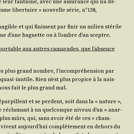
eur fan­tai­sie, avec une assu­rance qui n’a d’é­
sme liber­taire » nou­velle série, n°138,
an­gible et qui finissent par finir un milieu sté­rile
ythme d’une baguette ou à l’ombre d’un sceptre.
sup­por­table aux autres cama­rades, que l’ab­sence
rt du plus grand nombre, l’in­com­pré­hen­sion par
qua­si-inutile. Rien n’est plus pro­pice à la nais­
 nous fait le plus grand mal.
­par­pillent et se perdent, soit dans la « nature »,
se récla­mant à un quel­conque niveau d’un « anar­
p plus mûrs, qui, sans avoir été de ces « cham­
, vivent aujourd’­hui com­plè­te­ment en dehors du