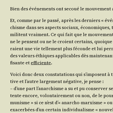
Bien des évé­ne­ments ont secoué le mou­ve­ment ana
Et, comme par le pas­sé, après les der­niers « évé­
chisme dans ses aspects sociaux, éco­no­miques, tac
militent vrai­ment. Ce qui fait que le mou­ve­ment 
ne le pensent ou ne le croient cer­tains, quoique m
raient une vie tel­le­ment plus féconde et lui per­
des valeurs éthiques appli­cables dès main­te­nan
fi­sante et
effi­ciente
.
Voi­ci donc deux consta­ta­tions qui s’im­posent à 
tive et l’autre lar­ge­ment néga­tive, je pense :
– d’une part l’a­nar­chisme a su et pu conser­ver 
tente encore, volon­tai­re­ment ou non, de le pour­
mu­nisme » si ce n’est d’« anar­cho-mar­xisme » ou d
exa­cer­bées d’un cer­tain indi­vi­dua­lisme « nou­ve