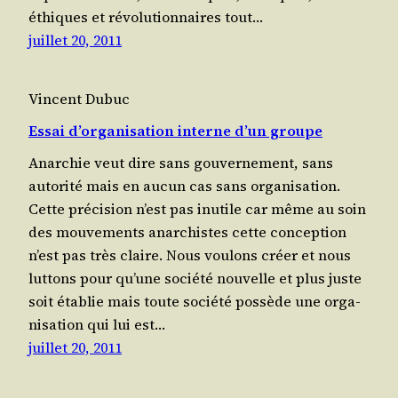
éthiques et révo­lu­tion­naires tout…
juillet 20, 2011
Vincent Dubuc
Essai d’organisation interne d’un groupe
Anar­chie veut dire sans gou­ver­ne­ment, sans
auto­ri­té mais en aucun cas sans orga­ni­sa­tion.
Cette pré­ci­sion n’est pas inutile car même au soin
des mou­ve­ments anar­chistes cette concep­tion
n’est pas très claire. Nous vou­lons créer et nous
lut­tons pour qu’une socié­té nou­velle et plus juste
soit éta­blie mais toute socié­té pos­sède une orga­
ni­sa­tion qui lui est…
juillet 20, 2011