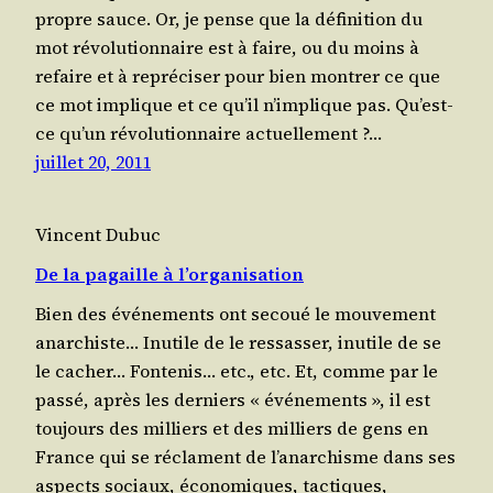
propre sauce. Or, je pense que la défi­ni­tion du
mot révo­lu­tion­naire est à faire, ou du moins à
refaire et à repré­ci­ser pour bien mon­trer ce que
ce mot implique et ce qu’il n’im­plique pas. Qu’est-
ce qu’un révo­lu­tion­naire actuel­le­ment ?…
juillet 20, 2011
Vincent Dubuc
De la pagaille à l’organisation
Bien des évé­ne­ments ont secoué le mou­ve­ment
anar­chiste… Inutile de le res­sas­ser, inutile de se
le cacher… Fon­te­nis… etc., etc. Et, comme par le
pas­sé, après les der­niers « évé­ne­ments », il est
tou­jours des mil­liers et des mil­liers de gens en
France qui se réclament de l’a­nar­chisme dans ses
aspects sociaux, éco­no­miques, tac­tiques,