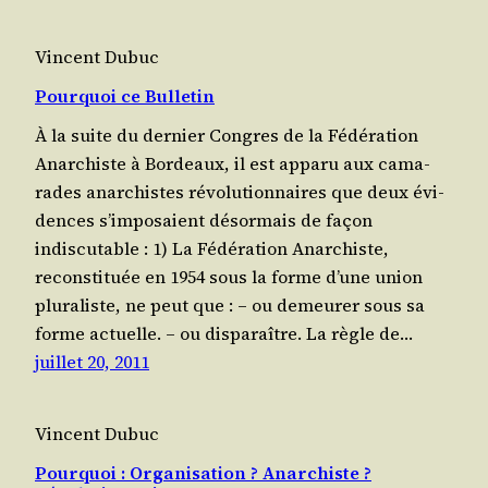
Vincent Dubuc
Pourquoi ce Bulletin
À la suite du der­nier Congres de la Fédé­ra­tion
Anar­chiste à Bor­deaux, il est appa­ru aux cama­
rades anar­chistes révo­lu­tion­naires que deux évi­
dences s’im­po­saient désor­mais de façon
indiscutable : 1) La Fédé­ra­tion Anar­chiste,
recons­ti­tuée en 1954 sous la forme d’une union
plu­ra­liste, ne peut que : – ou demeu­rer sous sa
forme actuelle. – ou disparaître. La règle de…
juillet 20, 2011
Vincent Dubuc
Pourquoi : Organisation ? Anarchiste ?