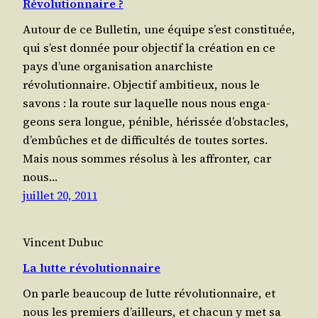
Révolutionnaire ?
Autour de ce Bul­le­tin, une équipe s’est consti­tuée,
qui s’est don­née pour objec­tif la créa­tion en ce
pays d’une orga­ni­sa­tion anar­chiste
révolutionnaire. Objec­tif ambi­tieux, nous le
savons : la route sur laquelle nous nous enga­
geons sera longue, pénible, héris­sée d’obs­tacles,
d’embûches et de dif­fi­cul­tés de toutes sortes.
Mais nous sommes réso­lus à les affron­ter, car
nous…
juillet 20, 2011
Vincent Dubuc
La lutte révolutionnaire
On parle beau­coup de lutte révo­lu­tion­naire, et
nous les pre­miers d’ailleurs, et cha­cun y met sa