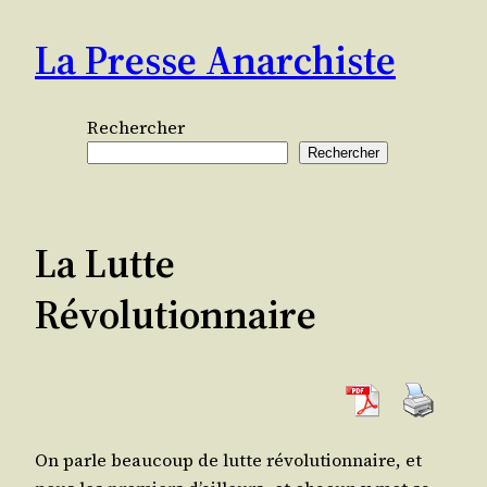
Aller
La Presse Anarchiste
au
contenu
Rechercher
Rechercher
La Lutte
Révolutionnaire
On parle beau­coup de lutte révo­lu­tion­naire, et