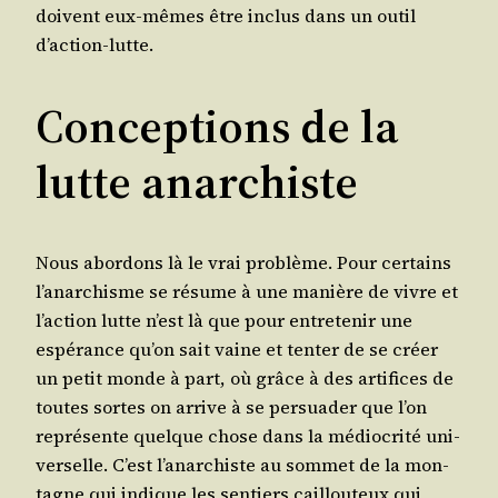
doivent eux-mêmes être inclus dans un outil
d’action-lutte.
Conceptions de la
lutte anarchiste
Nous abor­dons là le vrai pro­blème. Pour cer­tains
l’a­nar­chisme se résume à une manière de vivre et
l’ac­tion lutte n’est là que pour entre­te­nir une
espé­rance qu’on sait vaine et ten­ter de se créer
un petit monde à part, où grâce à des arti­fices de
toutes sortes on arrive à se per­sua­der que l’on
repré­sente quelque chose dans la médio­cri­té uni­
ver­selle. C’est l’a­nar­chiste au som­met de la mon­
tagne qui indique les sen­tiers caillou­teux qui