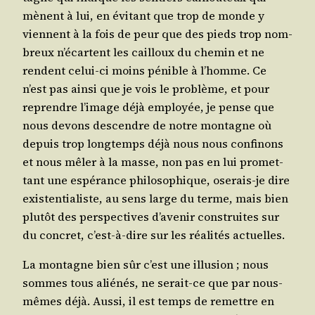
mènent à lui, en évi­tant que trop de monde y
viennent à la fois de peur que des pieds trop nom­
breux n’é­cartent les cailloux du che­min et ne
rendent celui-ci moins pénible à l’homme. Ce
n’est pas ain­si que je vois le pro­blème, et pour
reprendre l’i­mage déjà employée, je pense que
nous devons des­cendre de notre mon­tagne où
depuis trop long­temps déjà nous nous confi­nons
et nous mêler à la masse, non pas en lui pro­met­
tant une espé­rance phi­lo­so­phique, ose­rais-je dire
exis­ten­tia­liste, au sens large du terme, mais bien
plu­tôt des pers­pec­tives d’a­ve­nir construites sur
du concret, c’est-à-dire sur les réa­li­tés actuelles.
La mon­tagne bien sûr c’est une illu­sion ; nous
sommes tous alié­nés, ne serait-ce que par nous-
mêmes déjà. Aus­si, il est temps de remettre en