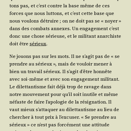
tons pas, et c’est contre la base même de ces
forces que nous lut­tons, et c’est cette base que
nous vou­lons détruire ; on ne doit pas se « noyer »
dans des com­bats annexes. Un enga­ge­ment c’est
donc une chose sérieuse, et le mili­tant anar­chiste
doit être
sérieux
.
Ne jouons pas sur les mots. Il ne s’a­git pas de « se
prendre au sérieux », mais de vou­loir mener à
bien un tra­vail sérieux. Il s’a­git d’être hon­nête
avec soi-même et avec son enga­ge­ment mili­tant.
Le dilet­tan­tisme fait déjà trop de ravage dans
notre mou­ve­ment pour qu’il soit inutile et même
néfaste de faire l’a­po­lo­gie de la rési­gna­tion. Il
vaut mieux s’at­ta­quer au dilet­tan­tisme au lieu de
cher­cher à tout prix à l’ex­cu­ser. « Se prendre au
sérieux » ce n’est pas for­cé­ment une atti­tude