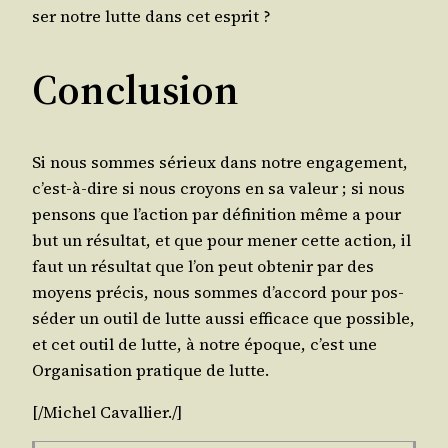
ser notre lutte dans cet esprit ?
Conclusion
Si nous sommes sérieux dans notre enga­ge­ment,
c’est-à-dire si nous croyons en sa valeur ; si nous
pen­sons que l’ac­tion par défi­ni­tion même a pour
but un résul­tat, et que pour mener cette action, il
faut un résul­tat que l’on peut obte­nir par des
moyens pré­cis, nous sommes d’ac­cord pour pos­
sé­der un outil de lutte aus­si effi­cace que pos­sible,
et cet outil de lutte, à notre époque, c’est une
Orga­ni­sa­tion pra­tique de lutte.
[/​Michel
Caval­lier
./​]