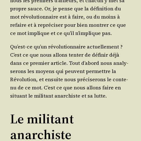
nous les pre­miers d’ailleurs, et cha­cun y met sa
propre sauce. Or, je pense que la défi­ni­tion du
mot révo­lu­tion­naire est à faire, ou du moins à
refaire et à repré­ci­ser pour bien mon­trer ce que
ce mot implique et ce qu’il n’im­plique pas.
Qu’est-ce qu’un révo­lu­tion­naire actuel­le­ment ?
C’est ce que nous allons ten­ter de défi­nir déjà
dans ce pre­mier article. Tout d’a­bord nous ana­ly­
se­rons les moyens qui peuvent per­mettre la
Révo­lu­tion, et ensuite nous pré­ci­se­rons le conte­
nu de ce mot. C’est ce que nous allons faire en
situant le mili­tant anar­chiste et sa lutte.
Le militant
anarchiste