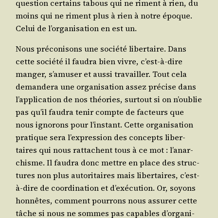
ques­tion cer­tains tabous qui ne riment à rien, du
moins qui ne riment plus à rien à notre époque.
Celui de l’or­ga­ni­sa­tion en est un.
Nous pré­co­ni­sons une socié­té liber­taire. Dans
cette socié­té il fau­dra bien vivre, c’est-à-dire
man­ger, s’a­mu­ser et aus­si tra­vailler. Tout cela
deman­de­ra une orga­ni­sa­tion assez pré­cise dans
l’ap­pli­ca­tion de nos théo­ries, sur­tout si on n’ou­blie
pas qu’il fau­dra tenir compte de fac­teurs que
nous igno­rons pour l’ins­tant. Cette orga­ni­sa­tion
pra­tique sera l’ex­pres­sion des concepts liber­
taires qui nous rat­tachent tous à ce mot : l’a­nar­
chisme. Il fau­dra donc mettre en place des struc­
tures non plus auto­ri­taires mais liber­taires, c’est-
à-dire de coor­di­na­tion et d’exé­cu­tion. Or, soyons
hon­nêtes, com­ment pour­rons nous assu­rer cette
tâche si nous ne sommes pas capables d’or­ga­ni­