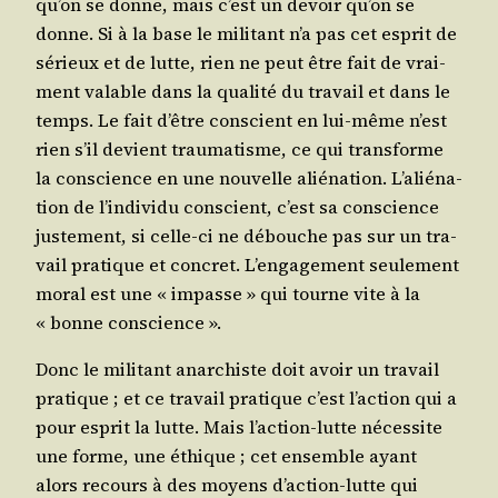
qu’on se donne, mais c’est un devoir qu’on se
donne. Si à la base le mili­tant n’a pas cet esprit de
sérieux et de lutte, rien ne peut être fait de vrai­
ment valable dans la qua­li­té du tra­vail et dans le
temps. Le fait d’être conscient en lui-même n’est
rien s’il devient trau­ma­tisme, ce qui trans­forme
la conscience en une nou­velle alié­na­tion. L’a­lié­na­
tion de l’in­di­vi­du conscient, c’est sa conscience
jus­te­ment, si celle-ci ne débouche pas sur un tra­
vail pra­tique et concret. L’en­ga­ge­ment seule­ment
moral est une « impasse » qui tourne vite à la
« bonne conscience ».
Donc le mili­tant anar­chiste doit avoir un tra­vail
pra­tique ; et ce tra­vail pra­tique c’est l’ac­tion qui a
pour esprit la lutte. Mais l’ac­tion-lutte néces­site
une forme, une éthique ; cet ensemble ayant
alors recours à des moyens d’ac­tion-lutte qui