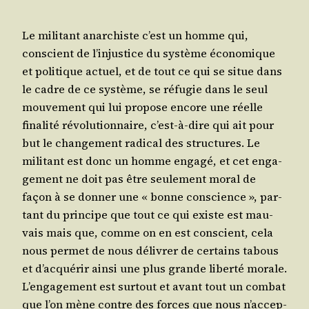
Le mili­tant anar­chiste c’est un homme qui,
conscient de l’in­jus­tice du sys­tème éco­no­mique
et poli­tique actuel, et de tout ce qui se situe dans
le cadre de ce sys­tème, se réfu­gie dans le seul
mou­ve­ment qui lui pro­pose encore une réelle
fina­li­té révo­lu­tion­naire, c’est-à-dire qui ait pour
but le chan­ge­ment radi­cal des struc­tures. Le
mili­tant est donc un homme enga­gé, et cet enga­
ge­ment ne doit pas être seule­ment moral de
façon à se don­ner une « bonne conscience », par­
tant du prin­cipe que tout ce qui existe est mau­
vais mais que, comme on en est conscient, cela
nous per­met de nous déli­vrer de cer­tains tabous
et d’ac­qué­rir ain­si une plus grande liber­té morale.
L’en­ga­ge­ment est sur­tout et avant tout un com­bat
que l’on mène contre des forces que nous n’ac­cep­