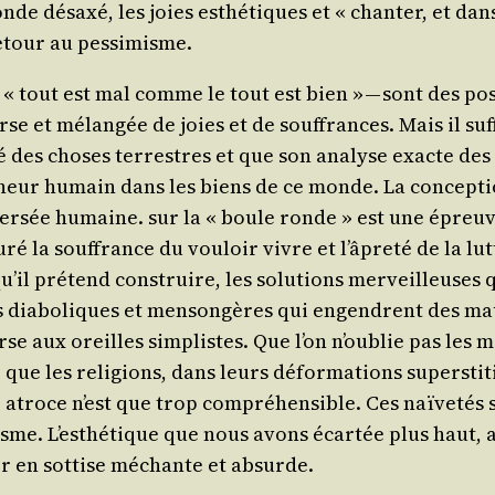
nde désaxé, les joies esthé­tiques et « chan­ter, et da
retour au pessimisme.
le « tout est mal comme le tout est bien » — sont des pos
rse et mélan­gée de joies et de souf­frances. Mais il suf
té des choses ter­restres et que son ana­lyse exacte de
on­heur humain dans les biens de ce monde. La concep­tio
­ver­sée humaine. sur la « boule ronde » est une épreuve 
u­ré la souf­france du vou­loir vivre et l’â­pre­té de la l
qu’il pré­tend construire, les solu­tions mer­veilleuses
e­tés dia­bo­liques et men­son­gères qui engendrent des
rse aux oreilles sim­plistes. Que l’on n’ou­blie pas les 
 que les reli­gions, dans leurs défor­ma­tions super­sti­
troce n’est que trop com­pré­hen­sible. Ces naï­ve­tés s
sme. L’es­thé­tique que nous avons écar­tée plus haut, a
rer en sot­tise méchante et absurde.