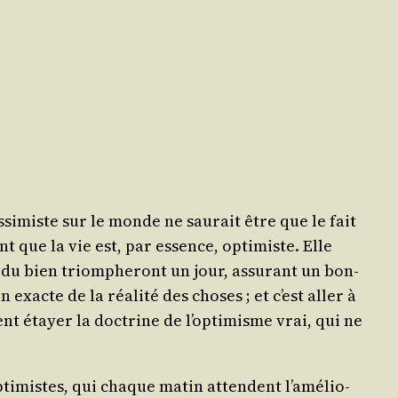
­si­miste sur le monde ne sau­rait être que le fait
t que la vie est, par essence, opti­miste. Elle
ces du bien triom­phe­ront un jour, assu­rant un bon­
exacte de la réa­li­té des choses ; et c’est aller à
t étayer la doc­trine de l’op­ti­misme vrai, qui ne
opti­mistes, qui chaque matin attendent l’a­mé­lio­