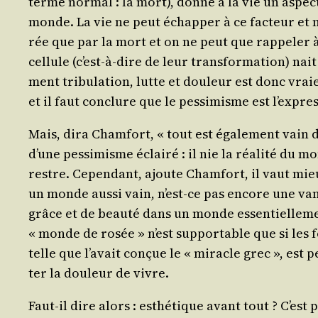
terme nor­mal : la mort), donne à la vie un aspect
monde. La vie ne peut échap­per à ce fac­teur et n
rée que par la mort et on ne peut que rap­pe­ler à 
cel­lule (c’est-à-dire de leur trans­for­ma­tion) nait
ment tri­bu­la­tion, lutte et dou­leur est donc vraie
et il faut conclure que le pes­si­misme est l’ex­pres
Mais, dira Cham­fort, « tout est éga­le­ment vain da
d’une pes­si­misme éclai­ré : il nie la réa­li­té du 
restre. Cepen­dant, ajoute Cham­fort, il vaut mieu
un monde aus­si vain, n’est-ce pas encore une vani
grâce et de beau­té dans un monde essen­tiel­le­men
« monde de rosée » n’est sup­por­table que si les f
telle que l’a­vait conçue le « miracle grec », est 
ter la dou­leur de vivre.
Faut-il dire alors : esthé­tique avant tout ? C’est 