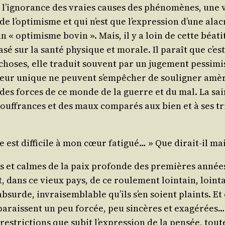
st l’i­gno­rance des vraies causes des phé­no­mènes, une
 l’op­ti­misme et qui n’est que l’ex­pres­sion d’une ala­cr
 « opti­misme bovin ». Mais, il y a loin de cette béa­ti
sé sur la san­té phy­sique et morale. Il paraît que c’est
es choses, elle tra­duit sou­vent par un juge­ment pes­s
aleur unique ne peuvent s’empêcher de sou­li­gner amè­r
eant des forces de ce monde de la guerre et du mal. La sain
souf­frances et des maux com­pa­rés aux bien et à ses tr
re est dif­fi­cile à mon cœur fati­gué… » Que dirait-il m
et calmes de la paix pro­fonde des pre­mières années du
it, dans ce vieux pays, de ce rou­le­ment loin­tain, loin
surde, invrai­sem­blable qu’ils s’en soient plaints. Et c
paraissent un peu for­cée, peu sin­cères et exa­gé­rées
es res­tric­tions que subit l’ex­pres­sion de la pen­sée, to