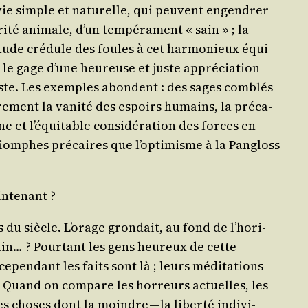
 vie simple et natu­relle, qui peuvent engen­drer
i­té ani­male, d’un tem­pé­ra­ment « sain » ; la
­tude cré­dule des foules à cet har­mo­nieux équi­
 le gage d’une heu­reuse et juste appré­cia­tion
i­miste. Les exemples abondent : des sages com­blés
e­ment la vani­té des espoirs humains, la pré­ca­
e et l’é­qui­table consi­dé­ra­tion des forces en
iomphes pré­caires que l’op­ti­misme à la Pan­gloss
aintenant ?
 siècle. L’o­rage gron­dait, au fond de l’ho­ri­
­tain… ? Pour­tant les gens heu­reux de cette
epen­dant les faits sont là ; leurs médi­ta­tions
… Quand on com­pare les hor­reurs actuelles, les
utes choses dont la moindre — la liber­té indi­vi­