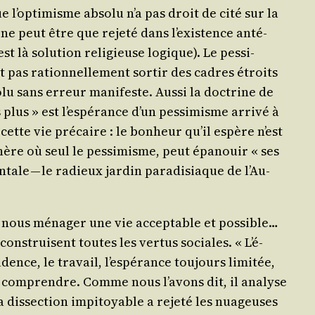
 l’op­ti­misme abso­lu n’a pas droit de cité sur la
 ne peut être que reje­té dans l’exis­tence anté­
 là solu­tion reli­gieuse logique). Le pes­si­
 pas ration­nel­le­ment sor­tir des cadres étroits
­lu sans erreur mani­feste. Aus­si la doc­trine de
plus » est l’es­pé­rance d’un pes­si­misme arri­vé à
 cette vie pré­caire : le bon­heur qu’il espère n’est
phère où seul le pes­si­misme, peut épa­nouir « ses
­tale — le radieux jar­din para­di­siaque de l’Au-
s nous ména­ger une vie accep­table et pos­sible…
construisent toutes les ver­tus sociales. « L’é­
ence, le tra­vail, l’es­pé­rance tou­jours limi­tée,
de com­prendre. Comme nous l’a­vons dit, il ana­lyse
 dis­sec­tion impi­toyable a reje­té les nua­geuses