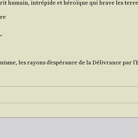
s­prit humain, intré­pide et héroïque qui brave les ter­r
cre
…
isme, les rayons d’es­pé­rance de la Déli­vrance par l’