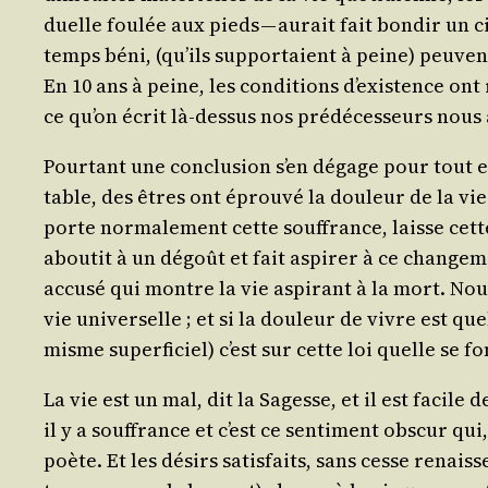
duelle fou­lée aux pieds — aurait fait bon­dir un
temps béni, (qu’ils sup­por­taient à peine) peuvent
En 10 ans à peine, les condi­tions d’exis­tence ont
ce qu’on écrit là-des­sus nos pré­dé­ces­seurs nou
Pour­tant une conclu­sion s’en dégage pour tout es
table, des êtres ont éprou­vé la dou­leur de la vie
porte nor­ma­le­ment cette souf­france, laisse cette
abou­tit à un dégoût et fait aspi­rer à ce chan­ge­
accu­sé qui montre la vie aspi­rant à la mort. Nou
vie uni­ver­selle ; et si la dou­leur de vivre est 
misme super­fi­ciel) c’est sur cette loi quelle se fo
La vie est un mal, dit la Sagesse, et il est facile 
il y a souf­france et c’est ce sen­ti­ment obs­cur 
poète. Et les dési­rs satis­faits, sans cesse renais