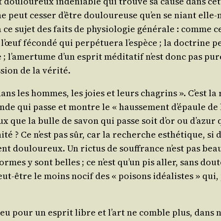
 dou­lou­reux indé­niable qui trouve sa cause dans cette
e peut ces­ser d’être dou­lou­reuse qu’en se niant elle-
ce sujet des faits de phy­sio­lo­gie géné­rale : comme c
 l’œuf fécon­dé qui per­pé­tue­ra l’es­pèce ; la doc­trine p
 ; l’a­mer­tume d’un esprit médi­ta­tif n’est donc pas pur
­sion de la vérité.
ns les hommes, les joies et leurs cha­grins ». C’est la r
monde qui passe et montre le « haus­se­ment d’é­paule de l’
x que la bulle de savon qui passe soit d’or ou d’a­zur q
­té ? Ce n’est pas sûr, car la recherche esthé­tique, si
t dou­lou­reux. Un ric­tus de souf­france n’est pas beau
ormes y sont belles ; ce n’est qu’un pis aller, sans dou
peut-être le moins nocif des « poi­sons idéa­listes » qu
peu pour un esprit libre et l’art ne comble plus, dans no