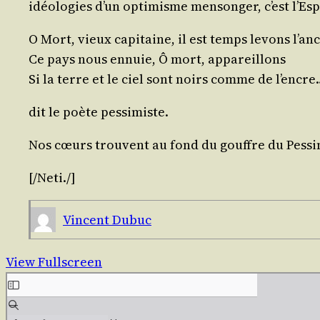
idéo­lo­gies d’un opti­misme men­son­ger, c’est l’E
O Mort, vieux capi­taine, il est temps levons l’an
Ce pays nous ennuie, Ô mort, appareillons
Si la terre et le ciel sont noirs comme de l’encre
dit le poète pessimiste.
Nos cœurs trouvent au fond du gouffre du Pes­si­m
[/​
Neti
./​]
Vincent Dubuc
View Fullscreen