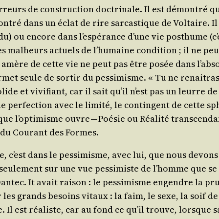
reurs de construc­tion doc­tri­nale. Il est démon­tré que
­tré dans un éclat de rire sar­cas­tique de Vol­taire. Il
) ou encore dans l’es­pé­rance d’une vie post­hume (c’est
s mal­heurs actuels de l’hu­maine condi­tion ; il ne peut
on amère de cette vie ne peut pas être posée dans l’ab­so
­met seule de sor­tir du pes­si­misme. « Tu ne renai­tras 
de et vivi­fiant, car il sait qu’il n’est pas un leurre de
 per­fec­tion avec le limi­té, le contin­gent de cette s
e l’op­ti­misme ouvre — Poé­sie ou Réa­li­té trans­cen­dan
s du Cou­rant des Formes.
, c’est dans le pes­si­misme, avec lui, que nous devon
st seule­ment sur une vue pes­si­miste de l’homme que se 
­tec. It avait rai­son : le pes­si­misme engendre la pru­d
r les grands besoins vitaux : la faim, le sexe, la soif 
Il est réa­liste, car au fond ce qu’il trouve, lorsque sa