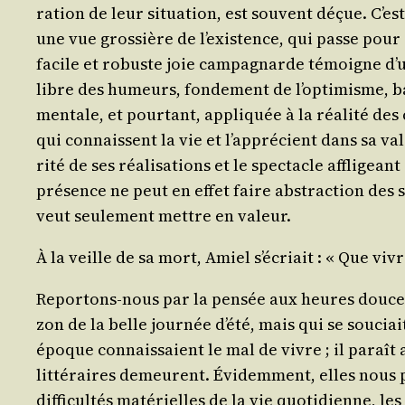
ra­tion de leur situa­tion, est sou­vent déçue. C’e
une vue gros­sière de l’exis­tence, qui passe pour de
facile et robuste joie cam­pa­gnarde témoigne d’un
libre des humeurs, fon­de­ment de l’op­ti­misme, ba
men­tale, et pour­tant, appli­quée à la réa­li­té d
qui connaissent la vie et l’ap­pré­cient dans sa v
ri­té de ses réa­li­sa­tions et le spec­tacle affli­g
pré­sence ne peut en effet faire abs­trac­tion des 
veut seule­ment mettre en valeur.
À la veille de sa mort, Amiel s’é­criait : « Que viv
Repor­tons-nous par la pen­sée aux heures douces 
zon de la belle jour­née d’é­té, mais qui se sou­cia
époque connais­saient le mal de vivre ; il paraît ab
lit­té­raires demeurent. Évi­dem­ment, elles nous 
dif­fi­cul­tés maté­rielles de la vie quo­ti­dienne, l