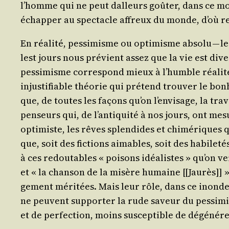
l’homme qui ne peut dal­leurs goû­ter, dans ce mo
échap­per au spec­tacle affreux du monde, d’où 
En réa­li­té, pes­si­misme ou opti­misme abso­lu — 
lest jours nous pré­vient assez que la vie est dive
pes­si­misme cor­res­pond mieux à l’humble réa­li­
injus­ti­fiable théo­rie qui pré­tend trou­ver le b
que, de toutes les façons qu’on l’en­vi­sage, la tra
pen­seurs qui, de l’an­ti­qui­té à nos jours, ont mes
opti­miste, les rêves splen­dides et chi­mé­riques 
que, soit des fic­tions aimables, soit des habi­l
à ces redou­tables « poi­sons idéa­listes » qu’on ve
et « la chan­son de la misère humaine [[Jau­rès]] »
ge­ment méri­tées. Mais leur rôle, dans ce inonde a
ne peuvent sup­por­ter la rude saveur du pes­si­mi
et de per­fec­tion, moins sus­cep­tible de dégé­né­