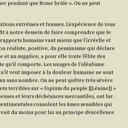
n­ser pen­dant que Rome brûle ». On ne peut
i­tions extrêmes et fausses. L’ex­pé­rience de tous
­fit à notre des­sein de faire com­prendre que le
s rap­ports humains vaut mieux que l’ir­réelle et
n réa­liste, posi­tive, du pes­si­misme qui déclare
et un sup­plice, a pour elle toute l’é­lite des
utte qu’il com­porte. Les nuages de l’i­déa­lisme
 qu’il veut impo­ser à la dou­leur humaine ne sont
 maux sans nombre. On ne peut qu’être très sévère
mots ter­ribles sur « l’o­pium du peuple [[Lénine]] »
tieuses et leurs déchéances mer­can­tiles, ont lar­
en­ti­men­tales consolent les âmes sen­sibles qui
vait du moins pour lui un prin­cipe d’ex­cel­lence