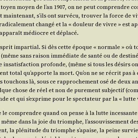
 citoyen moyen de l’an 1907, on ne peut com­prendre co
 main­te­nant, s’ils ont sur­vé­cu, trou­ver la force de
 radi­ca­le­ment chan­gé et la « dou­leur de vivre » est 
s appa­raît médiocre et déplacé.
prit impar­tial. Si dès cette époque « nor­male » où to
 (même sans rai­son immé­diate de san­té ou de des­ti­né
 insa­tis­fac­tion pro­fonde, (même si tous les dési­rs on
ment total qu’ap­porte la mort. Qu’on ne se récrit pas à
s tou­chons là, sous ce rap­pro­che­ment osé de deux ant
quelque chose de réel et non de pure­ment sub­jec­tif (c
nde et qui s’ex­prime pour le spec­ta­teur par la « lutte 
de le com­prendre quand on pense à la lutte inces­sante q
qui, même dans la joie du triomphe, l’as­sou­vis­se­ment 
sent, la plé­ni­tude du triomphe s’a­paise, la peine sur­vi