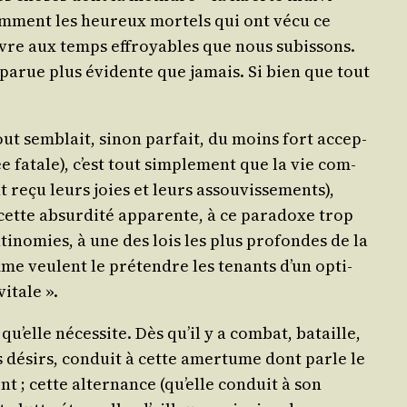
m­ment les heu­reux mor­tels qui ont vécu ce
 vivre aux temps effroyables que nous subis­sons.
appa­rue plus évi­dente que jamais. Si bien que tout
ut sem­blait, sinon par­fait, du moins fort accep­
e fatale), c’est tout sim­ple­ment que la vie com­
t reçu leurs joies et leurs assou­vis­se­ments),
 cette absur­di­té appa­rente, à ce para­doxe trop
i­no­mies, à une des lois les plus pro­fondes de la
omme veulent le pré­tendre les tenants d’un opti­
vitale ».
u’elle néces­site. Dès qu’il y a com­bat, bataille,
des dési­rs, conduit à cette amer­tume dont parle le
ent ; cette alter­nance (qu’elle conduit à son