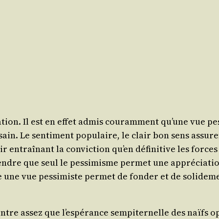
a­tion. Il est en effet admis cou­ram­ment qu’une vue pes
in. Le sen­ti­ment popu­laire, le clair bon sens assuren
poir entraî­nant la convic­tion qu’en défi­ni­tive les for
ndre que seul le pes­si­misme per­met une appré­cia­tion 
ne vue pes­si­miste per­met de fon­der et de soli­de­men
ontre assez que l’es­pé­rance sem­pi­ter­nelle des naïfs 