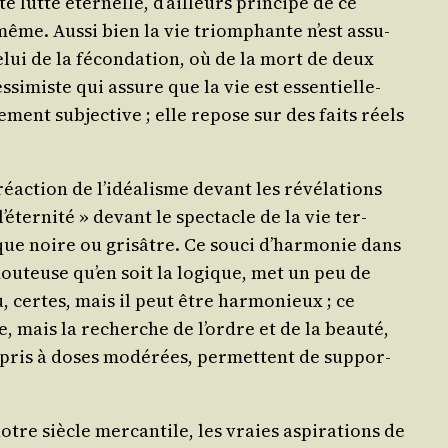
 lutte éter­nelle, d’ailleurs prin­cipe de ce
même. Aus­si bien la vie triom­phante n’est assu­
elui de la fécon­da­tion, où de la mort de deux
es­si­miste qui assure que la vie est essen­tiel­le­
e­ment sub­jec­tive ; elle repose sur des faits réels
éac­tion de l’i­déa­lisme devant les révé­la­tions
é­ter­ni­té » devant le spec­tacle de la vie ter­
ue noire ou gri­sâtre. Ce sou­ci d’har­mo­nie dans
 dou­teuse qu’en soit la logique, met un peu de
, certes, mais il peut être har­mo­nieux ; ce
te, mais la recherche de l’ordre et de la beau­té,
i, pris à doses modé­rées, per­mettent de sup­por­
tre siècle mer­can­tile, les vraies aspi­ra­tions de