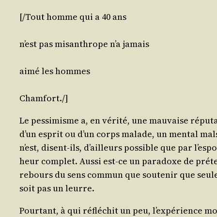
[/​Tout homme qui a 40 ans
n’est pas misan­thrope n’a jamais
aimé les hommes
Cham­fort
./​]
Le pes­si­misme a, en véri­té, une mau­vaise répu­t
d’un esprit ou d’un corps malade, un men­tal mal­sa
n’est, disent-ils, d’ailleurs pos­sible que par l’es­
heur com­plet. Aus­si est-ce un para­doxe de pré­te
rebours du sens com­mun que sou­te­nir que seule u
soit pas un leurre.
Pour­tant, à qui réflé­chit un peu, l’ex­pé­rience m