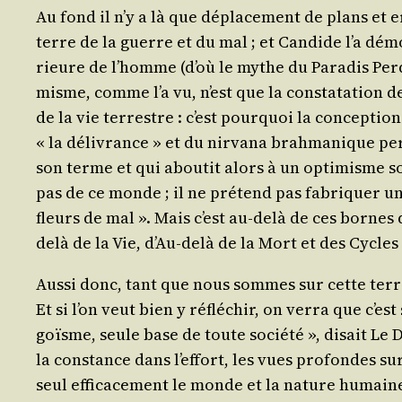
Au fond il n’y a là que dépla­ce­ment de plans et er
terre de la guerre et du mal ; et Can­dide l’a démon
rieure de l’homme (d’où le mythe du Para­dis Per­du
misme, comme l’a vu, n’est que la consta­ta­tion de
de la vie ter­restre : c’est pour­quoi la concep­ti
« la déli­vrance » et du nir­va­na brah­ma­nique per
son terme et qui abou­tit alors à un opti­misme soli
pas de ce monde ; il ne pré­tend pas fabri­quer une
fleurs de mal ». Mais c’est au-delà de ces bornes qu
delà de la Vie, d’Au-delà de la Mort et des Cycle
Aus­si donc, tant que nous sommes sur cette terre
Et si l’on veut bien y réflé­chir, on ver­ra que c’e
goïsme, seule base de toute socié­té », disait Le Dan
la constance dans l’ef­fort, les vues pro­fondes su
seul effi­ca­ce­ment le monde et la nature humaine. 