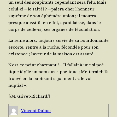
un seul des sou­pi­rants cepen­dant sera l’é­lu. Mais
celui-ci — le sait-il ? — paie­ra cher l’hon­neur
suprême de son éphé­mère union ; il mour­ra
presque aus­si­tôt en effet, ayant lais­sé, dans le
corps de celle-ci, ses organes de fécondation.
La reine alors, tou­jours sui­vie de sa bour­don­nante
escorte, rentre à la ruche, fécon­dée pour son
exis­tence ; l’a­ve­nir de la mai­son est assuré.
N’est-ce point char­mant ?… Il fal­lait à une si poé­
tique idylle un nom aus­si poé­tique ; Met­ter­nich l’a
trou­vé en la bap­ti­sant si joli­ment : « le vol
nuptial ».
[/​M.
Gri­vet-Richard
/​]
Vincent Dubuc