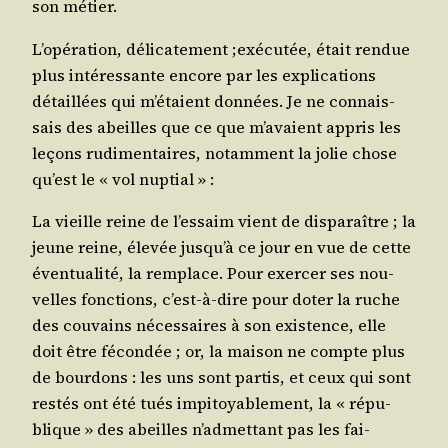
son métier.
L’o­pé­ra­tion, déli­ca­te­ment ;exé­cu­tée, était ren­due
plus inté­res­sante encore par les expli­ca­tions
détaillées qui m’é­taient don­nées. Je ne connais­
sais des abeilles que ce que m’a­vaient appris les
leçons rudi­men­taires, notam­ment la jolie chose
qu’est le « vol nuptial » :
La vieille reine de l’es­saim vient de dis­pa­raître ; la
jeune reine, éle­vée jus­qu’à ce jour en vue de cette
éven­tua­li­té, la rem­place. Pour exer­cer ses nou­
velles fonc­tions, c’est-à-dire pour doter la ruche
des cou­vains néces­saires à son exis­tence, elle
doit être fécon­dée ; or, la mai­son ne compte plus
de bour­dons : les uns sont par­tis, et ceux qui sont
res­tés ont été tués impi­toya­ble­ment, la « répu­
blique » des abeilles n’ad­met­tant pas les fai­