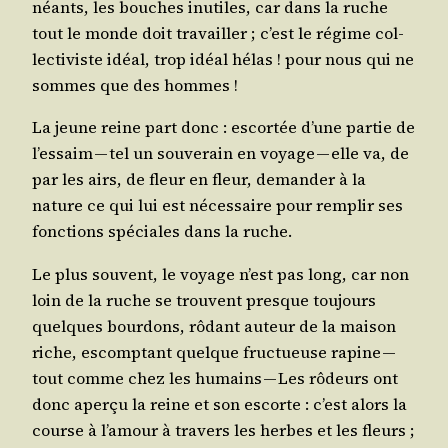
néants, les bouches inutiles, car dans la ruche
tout le monde doit tra­vailler ; c’est le régime col­
lec­ti­viste idéal, trop idéal hélas ! pour nous qui ne
sommes que des hommes !
La jeune reine part donc : escor­tée d’une par­tie de
l’es­saim — tel un sou­ve­rain en voyage — elle va, de
par les airs, de fleur en fleur, deman­der à la
nature ce qui lui est néces­saire pour rem­plir ses
fonc­tions spé­ciales dans la ruche.
Le plus sou­vent, le voyage n’est pas long, car non
loin de la ruche se trouvent presque tou­jours
quelques bour­dons, rôdant auteur de la mai­son
riche, escomp­tant quelque fruc­tueuse rapine —
tout comme chez les humains — Les rôdeurs ont
donc aper­çu la reine et son escorte : c’est alors la
course à l’a­mour à tra­vers les herbes et les fleurs ;