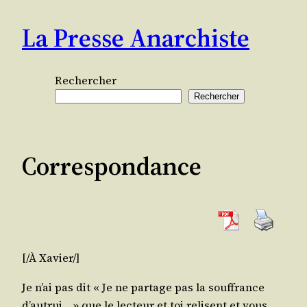
Aller
La Presse Anarchiste
au
contenu
Rechercher
Rechercher
Correspondance
[/​À Xavier/]
Je n’ai pas dit « Je ne par­tage pas la souf­france
d’au­trui… » que le lec­teur et toi relisent et vous