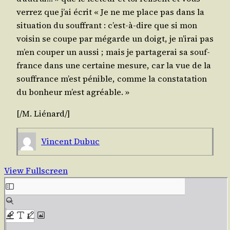
ver­rez que j’ai écrit « Je ne me place pas dans la
situa­tion du souf­frant : c’est-à-dire que si mon
voi­sin se coupe par mégarde un doigt, je n’i­rai pas
m’en cou­per un aus­si ; mais je par­ta­ge­rai sa souf­
france dans une cer­taine mesure, car la vue de la
souf­france m’est pénible, comme la consta­ta­tion
du bon­heur m’est agréable. »
[/​M.
Lié­nard
/​]
Vincent Dubuc
View Fullscreen