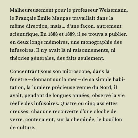
Mal­heu­reu­se­ment pour le pro­fes­seur Weiss­mann,
le Fran­çais Émile Mau­pas tra­vaillait dans la
même direc­tion, mais… d’une façon, autre­ment
scien­ti­fique. En 1888 et 1889, il se trou­va à publier,
en deux longs mémoires, une mono­gra­phie des
infu­soires. Il n’y avait là ni rai­son­ne­ments, ni
théo­ries géné­rales, des faits seulement.
Concen­trant sous son micro­scope, dans la
fenêtre — don­nant sur la mer — de sa simple habi­
ta­tion, la lumière pré­cieuse venue du Nord, il
avait, pen­dant de longues années, obser­vé la vie
réelle des infu­soires. Quatre ou cinq assiettes
creuses, cha­cune recou­verte d’une cloche de
verre, conte­naient, sur la che­mi­née, le bouillon
de culture.