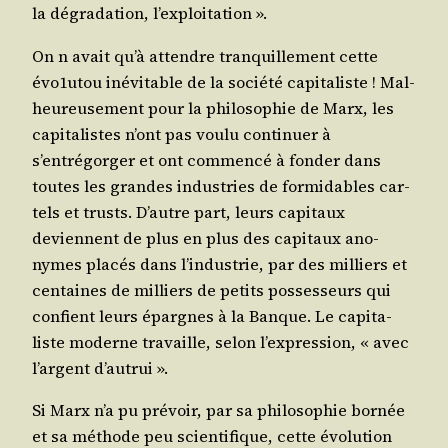
la dégra­da­tion, l’exploitation ».
On n avait qu’à attendre tran­quille­ment cette
évo1utou inévi­table de la socié­té capi­ta­liste ! Mal­
heu­reu­se­ment pour la phi­lo­so­phie de Marx, les
capi­ta­listes n’ont pas vou­lu conti­nuer à
s’entrégorger et ont com­men­cé à fon­der dans
toutes les grandes indus­tries de for­mi­dables car­
tels et trusts. D’autre part, leurs capi­taux
deviennent de plus en plus des capi­taux ano­
nymes pla­cés dans l’industrie, par des mil­liers et
cen­taines de mil­liers de petits pos­ses­seurs qui
confient leurs épargnes à la Banque. Le capi­ta­
liste moderne tra­vaille, selon l’expression, « avec
l’argent d’autrui ».
Si Marx n’a pu pré­voir, par sa phi­lo­so­phie bor­née
et sa méthode peu scien­ti­fique, cette évo­lu­tion