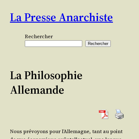
Aller
La Presse Anarchiste
au
contenu
Rechercher
Rechercher
La Philosophie
Allemande
Nous pré­voyons pour l’Allemagne, tant au point