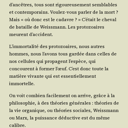
d’ancêtres, tous sont rigou­reu­se­ment sem­blables
et contem­po­rains. Vou­lez-vous par­ler de la mort ?
Mais « où donc est le cadavre ? » C’était le che­val
de bataille de Weiss­mann. Les pro­to­zoaires
meurent d’accident.
L’immortalité des pro­to­zoaires, nous autres
hommes, nous l’avons tous gar­dée dans celles de
nos cel­lules qui pro­pagent l’espèce, qui
concourent à for­mer l’œuf. C’est donc toute la
matière vivante qui est essen­tiel­le­ment
immortelle.
On voit com­bien faci­le­ment on arrive, grâce à la
phi­lo­so­phie, à des théo­ries géné­rales : théo­ries de
la vie orga­nique, ou théo­ries sociales, Weiss­mann
ou Marx, la puis­sance déduc­tive est du même
calibre.