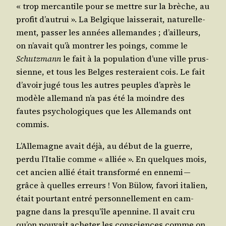
« trop mer­can­tile pour se mettre sur la brèche, au
pro­fit d’autrui ». La Bel­gique lais­se­rait, natu­rel­le­
ment, pas­ser les années alle­mandes ; d’ailleurs,
on n’avait qu’à mon­trer les poings, comme le
Schutz­mann
le fait à la popu­la­tion d’une ville prus­
sienne, et tous les Belges res­te­raient cois. Le fait
d’avoir jugé tous les autres peuples d’après le
modèle alle­mand n’a pas été la moindre des
fautes psy­cho­lo­giques que les Alle­mands ont
commis.
L’Allemagne avait déjà, au début de la guerre,
per­du l’Italie comme « alliée ». En quelques mois,
cet ancien allié était trans­for­mé en enne­mi —
grâce à quelles erreurs ! Von Bülow, favo­ri ita­lien,
était pour­tant entré per­son­nel­le­ment en cam­
pagne dans la presqu’île apen­nine. Il avait cru
qu’on pou­vait ache­ter les consciences comme on