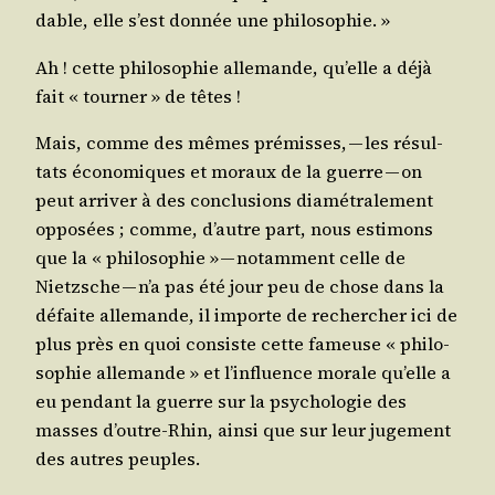
dable, elle s’est don­née une philosophie. »
Ah ! cette phi­lo­so­phie alle­mande, qu’elle a déjà
fait « tour­ner » de têtes !
Mais, comme des mêmes pré­misses, — les résul­
tats éco­no­miques et moraux de la guerre — on
peut arri­ver à des conclu­sions dia­mé­tra­le­ment
oppo­sées ; comme, d’autre part, nous esti­mons
que la « phi­lo­so­phie » — notam­ment celle de
Nietzsche — n’a pas été jour peu de chose dans la
défaite alle­mande, il importe de recher­cher ici de
plus près en quoi consiste cette fameuse « phi­lo­
so­phie alle­mande » et l’influence morale qu’elle a
eu pen­dant la guerre sur la psy­cho­lo­gie des
masses d’outre-Rhin, ain­si que sur leur juge­ment
des autres peuples.