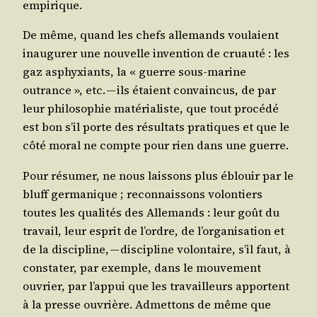
empirique.
De même, quand les chefs alle­mands vou­laient
inau­gu­rer une nou­velle inven­tion de cruau­té : les
gaz asphyxiants, la « guerre sous-marine
outrance », etc. — ils étaient convain­cus, de par
leur phi­lo­so­phie maté­ria­liste, que tout pro­cé­dé
est bon s’il porte des résul­tats pra­tiques et que le
côté moral ne compte pour rien dans une guerre.
Pour résu­mer, ne nous lais­sons plus éblouir par le
bluff ger­ma­nique ; recon­naissons volon­tiers
toutes les qua­li­tés des Alle­mands : leur goût du
tra­vail, leur esprit de l’ordre, de l’organisation et
de la dis­ci­pline, — dis­ci­pline volon­taire, s’il faut, à
consta­ter, par exemple, dans le mou­ve­ment
ouvrier, par l’appui que les tra­vailleurs apportent
à la presse ouvrière. Admet­tons de même que