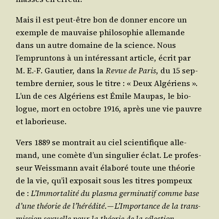
Mais il est peut-être bon de don­ner encore un
exemple de mau­vaise phi­lo­so­phie alle­mande
dans un autre domaine de la science. Nous
l’empruntons à un inté­res­sant article, écrit par
M. E.-F. Gau­tier, dans la
Revue de Paris
, du 15 sep­
tembre der­nier, sous le titre : « Deux Algé­riens ».
L’un de ces Algé­riens est Émile Mau­pas, le bio­
logue, mort en octobre 1916, après une vie pauvre
et laborieuse.
Vers 1889 se mon­trait au ciel scien­ti­fique alle­
mand, une comète d’un sin­gu­lier éclat. Le pro­fes­
seur Weiss­mann avait éla­bo­ré toute une théo­rie
de la vie, qu’il expo­sait sous les titres pom­peux
de :
L’Immortalité du plas­ma ger­mi­na­tif comme base
d’une théo­rie de l’hérédité
. —
L’Importance de la trans­
mis­sion sexuelle pour la théo­rie de la sélec­tion
.