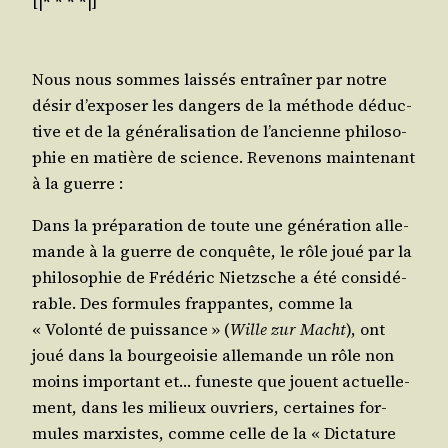
[|
* * * *
|]
Nous nous sommes lais­sés entraî­ner par notre
désir d’exposer les dan­gers de la méthode déduc­
tive et de la géné­ra­li­sa­tion de l’ancienne phi­lo­so­
phie en matière de science. Reve­nons main­te­nant
à la guerre :
Dans la pré­pa­ra­tion de toute une géné­ra­tion alle­
mande à la guerre de conquête, le rôle joué par la
phi­lo­so­phie de Fré­dé­ric Nietzsche a été consi­dé­
rable. Des for­mules frap­pantes, comme la
« Volon­té de puis­sance » (
Wille zur Macht
), ont
joué dans la bour­geoi­sie alle­mande un rôle non
moins impor­tant et… funeste que jouent actuel­le­
ment, dans les milieux ouvriers, cer­taines for­
mules mar­xistes, comme celle de la « Dic­ta­ture