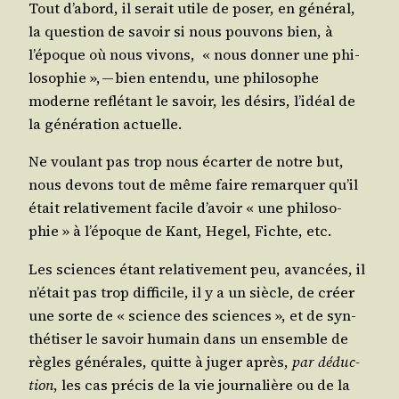
Tout d’abord, il serait utile de poser, en géné­ral,
la ques­tion de savoir si nous pou­vons bien, à
l’époque où nous vivons, « nous don­ner une phi­
lo­so­phie », — bien enten­du, une phi­lo­sophe
moderne reflé­tant le savoir, les dési­rs, l’idéal de
la géné­ra­tion actuelle.
Ne vou­lant pas trop nous écar­ter de notre but,
nous devons tout de même faire remar­quer qu’il
était rela­ti­ve­ment facile d’avoir « une phi­lo­so­
phie » à l’époque de Kant, Hegel, Fichte, etc.
Les sciences étant rela­ti­ve­ment peu, avan­cées, il
n’était pas trop dif­fi­cile, il y a un siècle, de créer
une sorte de « science des sciences », et de syn­
thé­ti­ser le savoir humain dans un ensemble de
règles géné­rales, quitte à juger après,
par déduc­
tion
, les cas pré­cis de la vie jour­na­lière ou de la