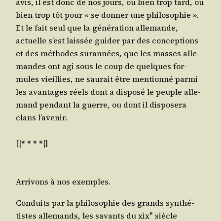
avis, il est donc de nos jours, ou bien trop tard, ou
bien trop tôt pour « se don­ner une phi­lo­so­phie ».
Et le fait seul que la géné­ra­tion alle­mande,
actuelle s’est lais­sée gui­der par des concep­tions
et des méthodes sur­an­nées, que les masses alle­
mandes ont agi sous le coup de quelques for­
mules vieillies, ne sau­rait être men­tion­né par­mi
les avan­tages réels dont a dis­po­sé le peuple alle­
mand pen­dant la guerre, ou dont il dis­po­se­ra
clans l’avenir.
[|
* * * *
|]
Arri­vons à nos exemples.
Conduits par la phi­lo­so­phie des grands syn­thé­
e
tistes alle­mands, les savants du
xix
siècle