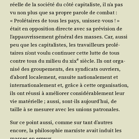
réelle de la socié­té du côté capi­ta­liste, il n’a pas
vu non plus que sa propre parole de com­bat :
« Pro­lé­taires de tous les pays, unis­sez-vous ! »
était en oppo­si­tion directe avec sa pré­vi­sion de
l’appauvrissement géné­ral des masses. Car, aus­si
peu que les capi­ta­listes, les tra­vailleurs pro­lé­
taires n’ont vou­lu conti­nuer cette lutte de tous
e
contre tous du milieu du
xix
siècle. Ils ont orga­
ni­sé des grou­pe­ments, des syn­di­cats ouvriers,
d’abord loca­le­ment, ensuite natio­na­le­ment et
inter­na­tio­na­le­ment et, grâce à cette orga­ni­sa­tion,
ils ont réus­si à amé­lio­rer consi­dé­ra­ble­ment leur
vie maté­rielle ; aus­si, sont-ils aujourd’hui, de
taille à se mesu­rer avec les unions patronales.
Sur ce point aus­si, comme sur tant d’autres
encore, la phi­lo­so­phie mar­xiste avait induit les
masses en erreur.