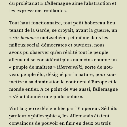
du pro­lé­ta­riat ». L’Allemagne aime l’abstraction et
les expres­sions ronflantes.
Tout haut fonc­tion­naire, tout petit hobe­reau-lieu­
te­nant de la Garde, se croyait, avant la guerre, un
«
sur-homme
» nietz­schéen ; et même dans les
milieux social-démo­crates et ouvriers, nous
avons pu obser­ver qu’en réa­li­té tout le peuple
alle­mand se consi­dé­rait plus ou moins comme un
« peuple de maîtres » (
Her­ren­volk
), sorte de nou­
veau peuple élu, dési­gné par la nature, pour sou­
mettre à sa domi­na­tion le conti­nent d’Europe et le
monde entier. À ce point de vue aus­si, l’Allemagne
« s’était don­née une philosophie ».
Vint la guerre déclen­chée par l’Empereur. Séduits
par leur « phi­lo­so­phie », les Alle­mands étaient
convain­cus de pou­voir en finir en deux ou trois