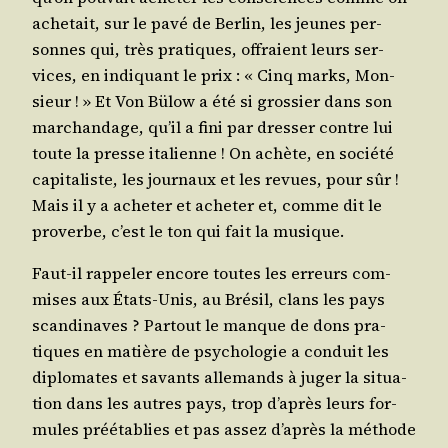
ache­tait, sur le pavé de Ber­lin, les jeunes per­
sonnes qui, très pra­tiques, offraient leurs ser­
vices, en indi­quant le prix : « Cinq marks, Mon­
sieur ! » Et Von Bülow a été si gros­sier dans son
mar­chan­dage, qu’il a fini par dres­ser contre lui
toute la presse ita­lienne ! On achète, en socié­té
capi­ta­liste, les jour­naux et les revues, pour sûr !
Mais il y a ache­ter et ache­ter et, comme dit le
pro­verbe, c’est le ton qui fait la musique.
Faut-il rap­pe­ler encore toutes les erreurs com­
mises aux États-Unis, au Bré­sil, clans les pays
scan­di­naves ? Par­tout le manque de dons pra­
tiques en matière de psy­cho­lo­gie a conduit les
diplo­mates et savants alle­mands à juger la situa­
tion dans les autres pays, trop d’après leurs for­
mules pré­éta­blies et pas assez d’après la méthode