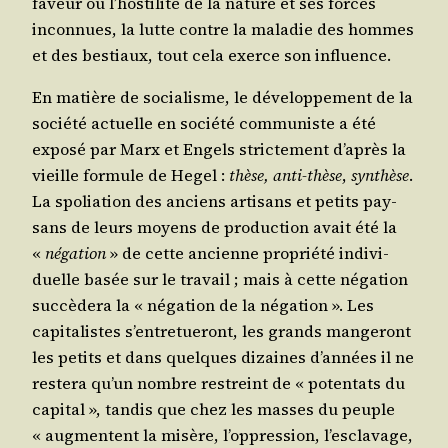
faveur ou l’hostilité de la nature et ses forces
incon­nues, la lutte contre la mala­die des hommes
et des bes­tiaux, tout cela exerce son influence.
En matière de socia­lisme, le déve­lop­pe­ment de la
socié­té actuelle en socié­té com­mu­niste a été
expo­sé par Marx et Engels stric­te­ment d’après la
vieille for­mule de Hegel :
thèse, anti-thèse
,
syn­thèse
.
La spo­lia­tion des anciens arti­sans et petits pay­
sans de leurs moyens de pro­duc­tion avait été la
«
néga­tion
» de cette ancienne pro­prié­té indi­vi­
duelle basée sur le tra­vail ; mais à cette néga­tion
suc­cè­de­ra la « néga­tion de la néga­tion ». Les
capi­ta­listes s’entretueront, les grands man­ge­ront
les petits et dans quelques dizaines d’années il ne
res­te­ra qu’un nombre res­treint de « poten­tats du
capi­tal », tan­dis que chez les masses du peuple
« aug­mentent la misère, l’oppression, l’esclavage,