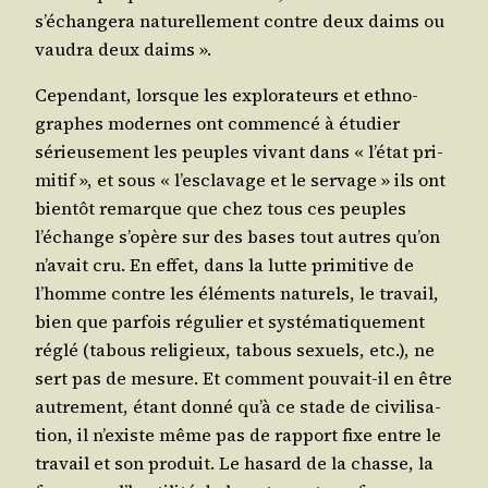
s’échangera natu­rel­le­ment contre deux daims ou
vau­dra deux daims ».
Cepen­dant, lorsque les explo­ra­teurs et eth­no­
graphes modernes ont com­men­cé à étu­dier
sérieu­se­ment les peuples vivant dans « l’état pri­
mi­tif », et sous « l’esclavage et le ser­vage » ils ont
bien­tôt remarque que chez tous ces peuples
l’échange s’opère sur des bases tout autres qu’on
n’avait cru. En effet, dans la lutte pri­mi­tive de
l’homme contre les élé­ments natu­rels, le tra­vail,
bien que par­fois régu­lier et sys­té­ma­ti­que­ment
réglé (tabous reli­gieux, tabous sexuels, etc.), ne
sert pas de mesure. Et com­ment pou­vait-il en être
autre­ment, étant don­né qu’à ce stade de civi­li­sa­
tion, il n’existe même pas de rap­port fixe entre le
tra­vail et son pro­duit. Le hasard de la chasse, la