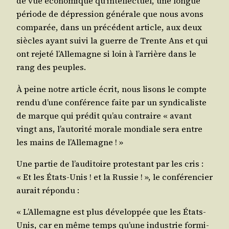
de vue éco­no­mique qu’intellectuel, une longue
période de dépres­sion géné­rale que nous avons
com­pa­rée, dans un pré­cé­dent article, aux deux
siècles ayant sui­vi la guerre de Trente Ans et qui
ont reje­té l’Allemagne si loin à l’arrière dans le
rang des peuples.
À peine notre article écrit, nous lisons le compte
ren­du d’une confé­rence faite par un syn­di­ca­liste
de marque qui pré­dit qu’au contraire « avant
vingt ans, l’autorité morale mon­diale sera entre
les mains de l’Allemagne ! »
Une par­tie de l’auditoire pro­tes­tant par les cris :
« Et les États-Unis ! et la Rus­sie ! », le confé­ren­cier
aurait répondu :
« L’Allemagne est plus déve­lop­pée que les États-
Unis, car en même temps qu’une indus­trie for­mi­