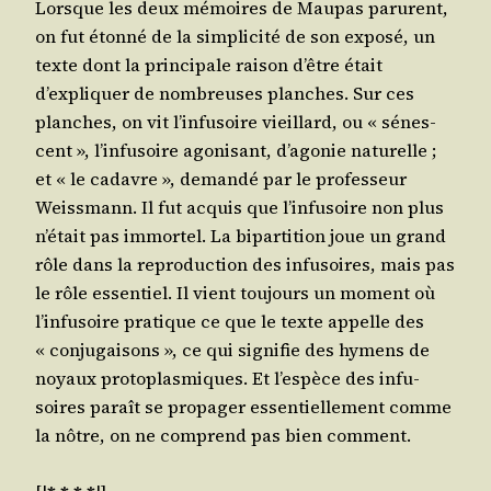
Lorsque les deux mémoires de Mau­pas parurent,
on fut éton­né de la sim­pli­ci­té de son expo­sé, un
texte dont la prin­ci­pale rai­son d’être était
d’expliquer de nom­breuses planches. Sur ces
planches, on vit l’infusoire vieillard, ou « sénes­
cent », l’infusoire ago­ni­sant, d’agonie natu­relle ;
et « le cadavre », deman­dé par le pro­fes­seur
Weiss­mann. Il fut acquis que l’infusoire non plus
n’était pas immor­tel. La bipar­ti­tion joue un grand
rôle dans la repro­duc­tion des infu­soires, mais pas
le rôle essen­tiel. Il vient tou­jours un moment où
l’infusoire pra­tique ce que le texte appelle des
« conju­gai­sons », ce qui signi­fie des hymens de
noyaux pro­to­plas­miques. Et l’espèce des infu­
soires paraît se pro­pa­ger essen­tiel­le­ment comme
la nôtre, on ne com­prend pas bien comment.