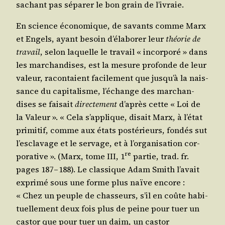
sachant pas sépa­rer le bon grain de l’ivraie.
En science éco­no­mique, de savants comme Marx
et Engels, ayant besoin d’élaborer leur
théo­rie de
tra­vail
, selon laquelle le tra­vail « incor­po­ré » dans
les mar­chan­dises, est la mesure pro­fonde de leur
valeur, racon­taient faci­le­ment que jusqu’à la nais­
sance du capi­ta­lisme, l’échange des mar­chan­
dises se fai­sait
direc­te­ment
d’après cette « Loi de
la Valeur ». « Cela s’applique, disait Marx, à l’état
pri­mi­tif, comme aux états pos­té­rieurs, fon­dés sut
l’esclavage et le ser­vage, et à l’organisation cor­
re
po­ra­tive ». (Marx, tome III, 1
par­tie, trad. fr.
pages 187 – 188). Le clas­sique Adam Smith l’avait
expri­mé sous une forme plus naïve encore :
« Chez un peuple de chas­seurs, s’il en coûte habi­
tuel­le­ment deux fois plus de peine pour tuer un
cas­tor que pour tuer un daim, un cas­tor