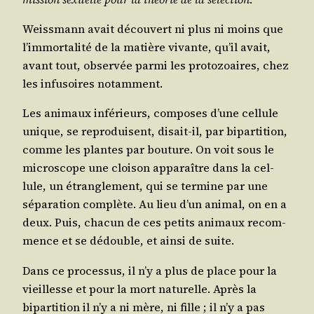
Weiss­mann avait décou­vert ni plus ni moins que
l’immortalité de la matière vivante, qu’il avait,
avant tout, obser­vée par­mi les pro­to­zoaires, chez
les infu­soires notamment.
Les ani­maux infé­rieurs, com­poses d’une cel­lule
unique, se repro­duisent, disait-il, par bipar­ti­tion,
comme les plantes par bou­ture. On voit sous le
micro­scope une cloi­son appa­raître dans la cel­
lule, un étran­gle­ment, qui se ter­mine par une
sépa­ra­tion com­plète. Au lieu d’un ani­mal, on en a
deux. Puis, cha­cun de ces petits ani­maux recom­
mence et se dédouble, et ain­si de suite.
Dans ce pro­ces­sus, il n’y a plus de place pour la
vieillesse et pour la mort natu­relle. Après la
bipar­ti­tion il n’y a ni mère, ni fille ; il n’y a pas