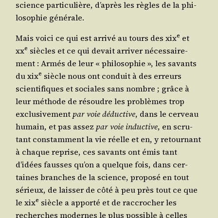
science par­ti­cu­lière, d’après les règles de la phi­
lo­so­phie générale.
e
Mais voi­ci ce qui est arri­vé au tours des
xix
et
e
xx
siècles et ce qui devait arri­ver néces­sai­re­
ment : Armés de leur « phi­lo­so­phie », les savants
e
du
xix
siècle nous ont conduit à des erreurs
scien­ti­fiques et sociales sans nombre ; grâce à
leur méthode de résoudre les pro­blèmes trop
exclu­si­ve­ment
par voie déduc­tive
, dans le cer­veau
humain, et pas assez
par voie induc­tive
, en scru­
tant constam­ment la vie réelle et en, y retour­nant
à chaque reprise, ces savants ont émis tant
d’idées fausses qu’on a quelque fois, dans cer­
taines branches de la science, pro­po­sé en tout
sérieux, de lais­ser de côté à peu près tout ce que
e
le
xix
siècle a appor­té et de rac­cro­cher les
recherches modernes le plus pos­sible à celles