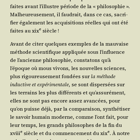
faites avant l’illustre période de la « phi­lo­so­phie ».
Mal­heu­reu­se­ment, il fau­drait, dans ce cas, sacri­
fier éga­le­ment les acqui­si­tions réelles qui ont été
e
faites au
xix
siècle !
Avant de citer quelques exemples de la mau­vaise
méthode scien­ti­fique appli­quée sous l’influence
de l’ancienne phi­lo­so­phie, consta­tons qu’à
l’époque où mous vivons, les nou­velles sciences,
plus rigou­reu­se­ment fon­dées sur
la méthode
induc­tive et expé­ri­men­tale
, se sont dis­per­sées sur
les ter­rains les plus dif­fé­rents et qu’assurément,
elles ne sont pas encore assez avan­cées, pour
qu’on puisse déjà, par la com­pa­rai­son, syn­thé­ti­ser
le savoir humain moderne, comme l’ont fait, pour
leur temps, les grands phi­lo­sophes de la fin du
e
e
xviii
siècle et du com­men­ce­ment du
xix
. À notre