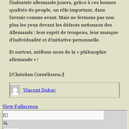
l’industrie alle­mande joue­ra, grâce à ces bonnes
qua­li­tés du peuple, un rôle impor­tant, dans
l’avenir comme avant. Mais ne fer­mons pas non
plus les yeux devant les défauts natio­naux des
Alle­mands : leur esprit de trou­peau, leur manque
d’individualité et d’initiative personnelle.
Et sur­tout, méfions-nous de la « phi­lo­so­phie
allemande » !
[/​Christian
Cor­né­lis­sen
./​]
Vincent Dubuc
View Fullscreen