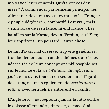
mois avec leurs enne­mis. Qu’étaient ces der­
niers ? À com­men­cer par l’ennemi prin­ci­pal, les
Alle­mands devaient avoir devant eux les Fran­çais
« peuple dégé­né­ré », com­bat­tif il est vrai, mais
« sans force de résis­tance, ni endu­rance ». Les
batailles sur la Marne, devant Ver­dun, sur l’Yser,
leur apprirent — un peu tard — autre chose !
Le fait d’avoir mal obser­vé, trop vite géné­ra­li­sé,
trop faci­le­ment construit des thèmes d’après les
néces­si­tés de leurs concep­tions phi­lo­so­phiques
sur le monde et la vie (
Wel­tan­schauung
), leur a
joué de mau­vais tours ; non seule­ment à l’égard
des Fran­çais, mais éga­le­ment de
tous les autres
peuples
avec les­quels ils entrèrent eu conflit.
L’Angleterre « n’accepterait jamais la lutte contre
le colosse alle­mand » ; du reste, ce pays était