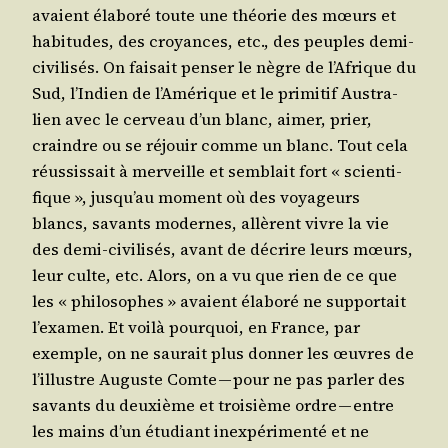
avaient éla­bo­ré toute une théo­rie des mœurs et
habi­tudes, des croyances, etc., des peuples demi-
civi­li­sés. On fai­sait pen­ser le nègre de l’Afrique du
Sud, l’Indien de l’Amérique et le pri­mi­tif Aus­tra­
lien avec le cer­veau d’un blanc, aimer, prier,
craindre ou se réjouir comme un blanc. Tout cela
réus­sis­sait à mer­veille et sem­blait fort « scien­ti­
fique », jusqu’au moment où des voya­geurs
blancs, savants modernes, allèrent vivre la vie
des demi-civi­li­sés, avant de décrire leurs mœurs,
leur culte, etc. Alors, on a vu que rien de ce que
les « phi­lo­sophes » avaient éla­bo­ré ne sup­por­tait
l’examen. Et voi­là pour­quoi, en France, par
exemple, on ne sau­rait plus don­ner les œuvres de
l’illustre Auguste Comte — pour ne pas par­ler des
savants du deuxième et troi­sième ordre — entre
les mains d’un étu­diant inex­pé­ri­men­té et ne