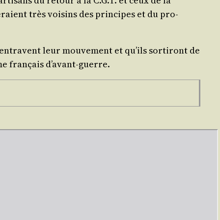
r­ti­sans du retour à la C.G.T. et ceux de la
seraient très voi­sins des prin­cipes et du pro­
entravent leur mou­ve­ment et qu’ils sor­ti­ront de
me fran­çais d’avant-guerre.