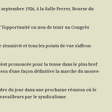
6 sep­tembre 1926, à la Salle Fer­rer, Bourse du
1° l’op­por­tu­ni­té ou non de tenir un Congrès
’en­sui­vit et tous les points de vue s’af­fron­
s’est pro­non­cée
pour
la tenue dans le plus bref
­te­ra d’une façon défi­ni­tive la marche du mou­ve­
l’ordre du jour dans une pro­chaine réunion où le
ra­vailleurs par le syn­di­ca­lisme