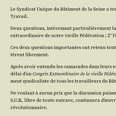
Le Syn­di­cat Unique du Bâti­ment de la Seine a ten
Travail.
Deux ques­tions, inté­res­sant par­ti­cu­liè­re­ment 
extra­or­di­naire de notre vieille Fédé­ra­tion ; 2° l’
Ces deux ques­tions impor­tantes ont rete­nu toute l
tèrent librement.
Après avoir enten­du les cama­rades dans leurs expo
délai d’un
Congrès Extra­or­di­naire de la vieille Fédé­
ment syn­di­ca­liste de tous les tra­vailleurs du Bâ
Ne vou­lant à aucun prix que la dis­cus­sion puisse
S.U.B., libre de toute entrave, conti­nue­ra d’œu­vr
révolutionnaire.