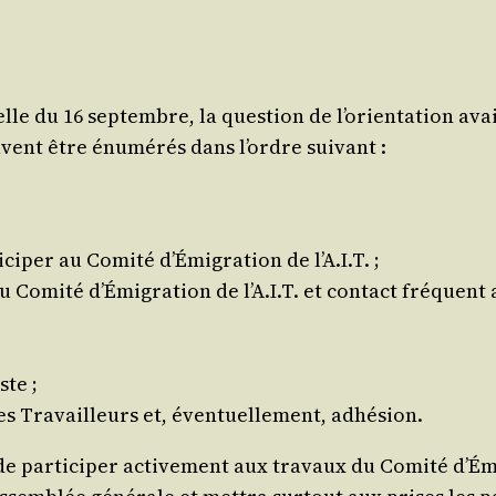
celle du 16 sep­tembre, la ques­tion de l’o­rien­ta­tion av
uvent être énu­mé­rés dans l’ordre suivant :
ci­per au Comi­té d’É­mi­gra­tion de l’A.I.T. ;
Comi­té d’É­mi­gra­tion de l’A.I.T. et contact fré­quent av
ste ;
des Tra­vailleurs et, éven­tuel­le­ment, adhésion.
 par­ti­ci­per acti­ve­ment aux tra­vaux du Comi­té d’É­mi­