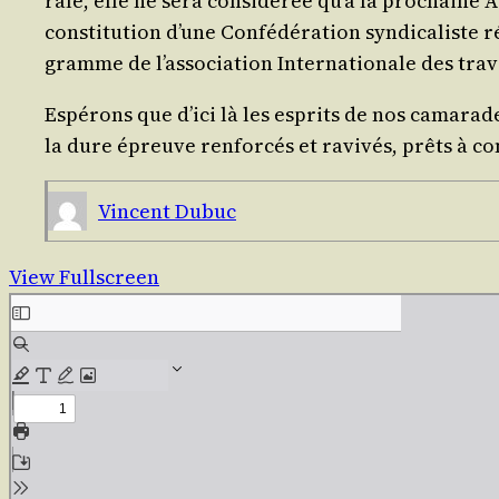
rale, elle ne sera consi­dé­rée qu’à la pro­chaine A
consti­tu­tion d’une Confé­dé­ra­tion syn­di­ca­list
gramme de l’as­so­cia­tion Inter­na­tio­nale des tra
Espé­rons que d’i­ci là les esprits de nos cama­rad
la dure épreuve ren­for­cés et ravi­vés, prêts à co
Vincent Dubuc
View Fullscreen