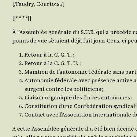
[/​
Fau­dry, Cour­tois
./​]
[|
* * * *
|]
À l’As­sem­blée géné­rale du S.U.B. qui a pré­cé­dé 
points de vue s’é­taient déjà fait jour. Ceux-ci pe
Retour à la C. G. T. ;
Retour à la C. G. T. U. ;
Main­tien de l’au­to­no­mie fédé­rale sans par­ti­
Auto­no­mie fédé­rale avec pré­sence active au 
surgent contre les politiciens ;
Liai­son orga­nique des forces autonomes ;
Consti­tu­tion d’une Confé­dé­ra­tion syndicali
Contact avec l’As­so­cia­tion Inter­na­tio­nale 
À cette Assem­blée géné­rale il a été bien déci­dé de