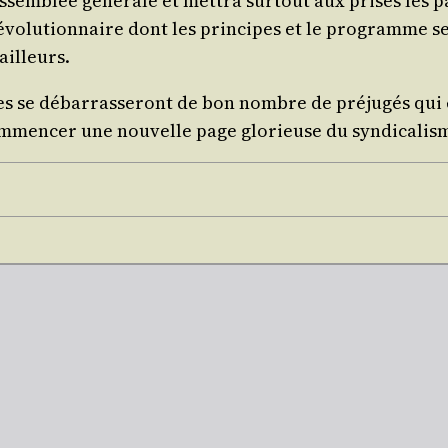
ssem­blée géné­rale et met­tra sur­tout aux prises les pa
e révo­lu­tion­naire dont les prin­cipes et le pro­gramme 
vailleurs.
es se débar­ras­se­ront de bon nombre de pré­ju­gés qui 
m­men­cer une nou­velle page glo­rieuse du syn­di­ca­lis