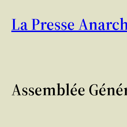
Aller
au
La Presse Anarch
contenu
Assemblée Génér