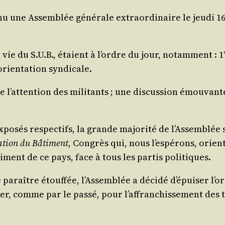
u une Assem­blée géné­rale extra­or­di­naire le jeu­di 1
la vie du S.U.B., étaient à l’ordre du jour, notam­ment : 
o­rien­ta­tion syndicale.
’at­ten­tion des mili­tants ; une dis­cus­sion émou­vante s
­sés res­pec­tifs, la grande majo­ri­té de l’As­sem­blée 
ra­tion du Bâti­ment
, Congrès qui, nous l’es­pé­rons, orien
ti­ment de ce pays, face à tous les par­tis politiques.
 paraître étouf­fée, l’As­sem­blée a déci­dé d’é­pui­ser 
er, comme par le pas­sé, pour l’af­fran­chis­se­ment des t