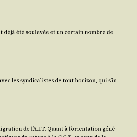
ait déjà été sou­le­vée et un cer­tain nombre de
ec les syn­di­ca­listes de tout hori­zon, qui s’in­
gra­tion de l’A.I.T. Quant à l’o­rien­ta­tion géné­