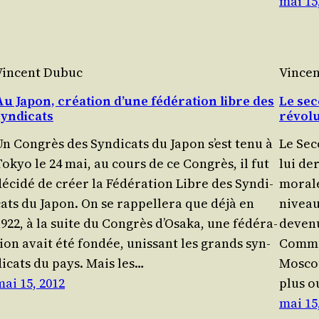
mai 15
Vincent Dubuc
Vince
Au Japon, création d’une fédération libre des
Le sec
syndicats
révol
Un Congrès des Syn­di­cats du Japon s’est tenu à
Le Seco
Tokyo le 24 mai, au cours de ce Congrès, il fut
lui de
éci­dé de créer la Fédé­ra­tion Libre des Syn­di­
morale 
ats du Japon. On se rap­pel­le­ra que déjà en
niveau 
922, à la suite du Congrès d’O­sa­ka, une fédé­ra­
deve­nu
ion avait été fon­dée, unis­sant les grands syn­
Com­mu­
di­cats du pays. Mais les…
Mos­co
mai 15, 2012
plus o
mai 15