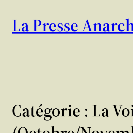
Aller
au
La Presse Anarch
contenu
Catégorie :
La Vo
(octobre/novemb