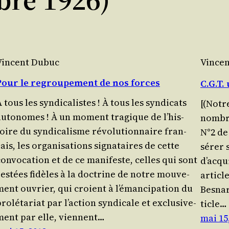
Vincent Dubuc
Vince
Pour le regroupement de nos forces
C.G.T.
 tous les syndicalistes ! À tous les syn­di­cats
[(Notr
autonomes ! À un moment tra­gique de l’his­
nombre
oire du syn­di­ca­lisme révo­lu­tion­naire fran­
N°2 de 
ais, les orga­ni­sa­tions signa­taires de cette
sé­rer 
onvo­ca­tion et de ce mani­feste, celles qui sont
d’ac­q
es­tées fidèles à la doc­trine de notre mou­ve­
articl
ent ouvrier, qui croient à l’é­man­ci­pa­tion du
Bes­na
ro­lé­ta­riat par l’ac­tion syn­di­cale et exclu­si­ve­
ticle…
ment par elle, viennent…
mai 15