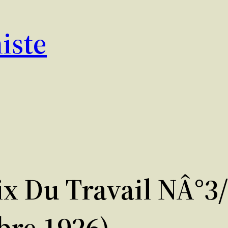
iste
ix Du Travail NÂ°3
re 1926)