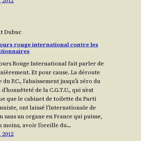
, 2012
nt Dubuc
ours rouge international contre les
utionnaires
urs Rouge Inter­na­tio­nal fait par­ler de
r­niè­re­ment. Et pour cause. La déroute
du P.C., l’a­bais­se­ment jus­qu’à zéro du
d’hon­nê­te­té de la C.G.T.U., qui n’est
e que le cabi­net de toi­lette du Par­ti
niste, ont lais­sé l’In­ter­na­tio­nale de
u sans un organe en France qui puisse,
u moins, avoir l’o­reille du…
, 2012