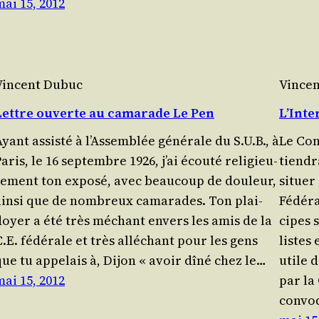
mai 15, 2012
Vincent Dubuc
Vince
Lettre ouverte au camarade Le Pen
L’Inte
yant assis­té à l’As­sem­blée géné­rale du S.U.B., à
Le Con
aris, le 16 sep­tembre 1926, j’ai écou­té reli­gieu­
tien­d
se­ment ton expo­sé, avec beau­coup de dou­leur,
situer 
ain­si que de nom­breux cama­rades. Ton plai­
Fédé­ra
doyer a été très méchant envers les amis de la
cipes s
.E. fédé­rale et très allé­chant pour les gens
listes 
que tu appe­lais à, Dijon « avoir dîné chez le…
utile d
mai 15, 2012
par la 
convo