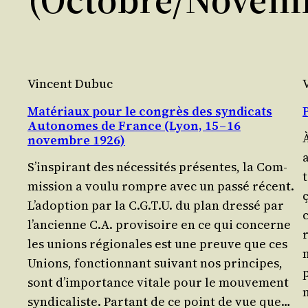
Vincent Dubuc
Matériaux pour le congrès des syndicats
Autonomes de France (Lyon, 15 – 16
À
novembre 1926)
S’ins­pi­rant des néces­si­tés pré­sentes, la Com­
t
mis­sion a vou­lu rompre avec un pas­sé récent.
ç
L’a­dop­tion par la C.G.T.U. du plan dres­sé par
c
l’an­cienne C.A. pro­vi­soire en ce qui concerne
r
les unions régio­nales est une preuve que ces
m
Unions, fonc­tion­nant sui­vant nos prin­cipes,
p
sont d’im­por­tance vitale pour le mou­ve­ment
syndicaliste. Par­tant de ce point de vue que…