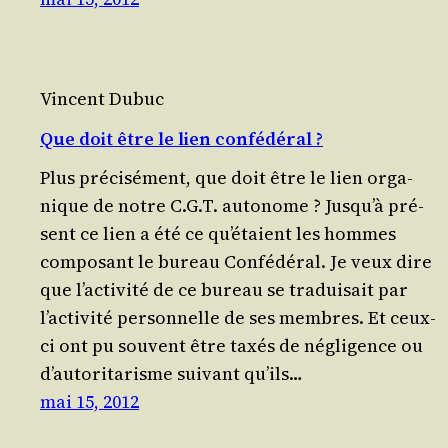
Vincent Dubuc
Que doit être le lien confédéral ?
Plus pré­ci­sé­ment, que doit être le lien orga­
nique de notre C.G.T. auto­nome ? Jus­qu’à pré­
sent ce lien a été ce qu’é­taient les hommes
com­po­sant le bureau Confé­dé­ral. Je veux dire
que l’ac­ti­vi­té de ce bureau se tra­dui­sait par
l’ac­ti­vi­té per­son­nelle de ses membres. Et ceux-
ci ont pu sou­vent être taxés de négli­gence ou
d’au­to­ri­ta­risme sui­vant qu’ils…
mai 15, 2012