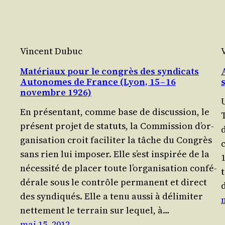
Vincent Dubuc
Matériaux pour le congrès des syndicats
Autonomes de France (Lyon, 15 – 16
novembre 1926)
En pré­sen­tant, comme base de dis­cus­sion, le
pré­sent pro­jet de sta­tuts, la Com­mis­sion d’or­
d
ga­ni­sa­tion croit faci­li­ter la tâche du Congrès
c
sans rien lui impo­ser. Elle s’est ins­pi­rée de la
1
néces­si­té de pla­cer toute l’or­ga­ni­sa­tion confé­
t
dé­rale sous le contrôle per­ma­nent et direct
des syndiqués. Elle a tenu aus­si à déli­mi­ter
net­te­ment le ter­rain sur lequel, à…
mai 15, 2012