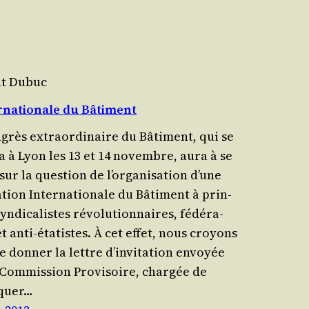
nt Dubuc
rnationale du Bâtiment
grès extra­or­di­naire du Bâti­ment, qui se
ra à Lyon les 13 et 14 novembre, aura à se
sur la ques­tion de l’or­ga­ni­sa­tion d’une
­tion Inter­na­tio­nale du Bâti­ment à prin­
yn­di­ca­listes révo­lu­tion­naires, fédé­ra­
et anti-étatistes. À cet effet, nous croyons
e don­ner la lettre d’in­vi­ta­tion envoyée
Com­mis­sion Pro­vi­soire, char­gée de
­quer…