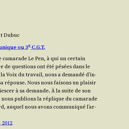
nt Dubuc
e
 unique ou 3
C.G.T.
e cama­rade Le Pen, à qui un cer­tain
 de ques­tions ont été pésées dans le
la Voix du tra­vail, nous a deman­dé d’in­
sa réponse. Nous nous fai­sons un plai­sir
uies­cer à sa demande. À la suite de son
e nous publions la réplique du cama­rade
rd, auquel nous avons com­mu­ni­qué l’ar­
, 2012