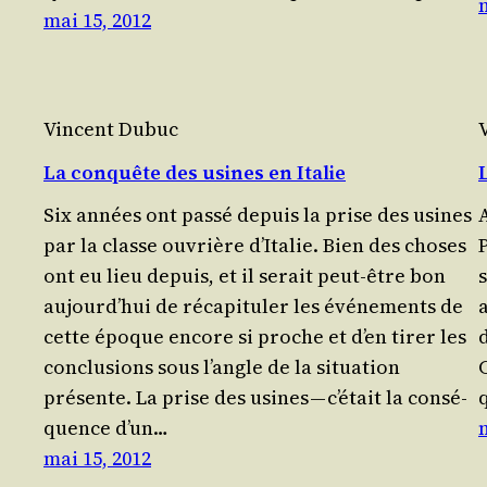
mai 15, 2012
Vincent Dubuc
La conquête des usines en Italie
Six années ont pas­sé depuis la prise des usines
A
par la classe ouvrière d’I­ta­lie. Bien des choses
P
ont eu lieu depuis, et il serait peut-être bon
aujourd’­hui de réca­pi­tu­ler les évé­ne­ments de
cette époque encore si proche et d’en tirer les
conclu­sions sous l’angle de la situa­tion
C
présente. La prise des usines — c’é­tait la consé­
quence d’un…
mai 15, 2012