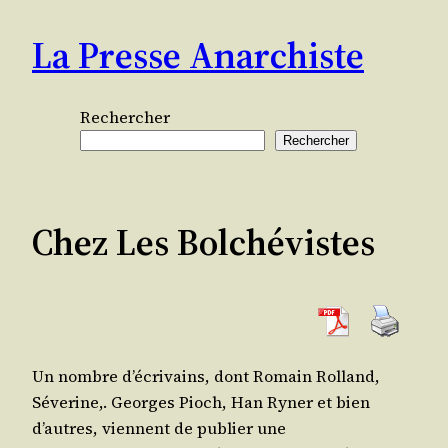
Aller
La Presse Anarchiste
au
contenu
Rechercher
Rechercher
Chez Les Bolchévistes
Un nombre d’é­cri­vains, dont Romain Rol­land,
Séve­rine,. Georges Pioch, Han Ryner et bien
d’autres, viennent de publier une