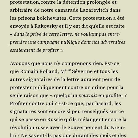
protestation,contre la déten­tion pro­lon­gée et
arbi­traire de notre cama­rade Laza­re­vitch dans
les pri­sons bol­che­vistes. Cette pro­tes­ta­tion a été
envoyée à Rakovs­ky et il y est dit qu’elle est faite
«
dans le pri­vé de cette lettre, ne vou­lant pas entre­
prendre une cam­pagne publique dont nos adver­saires
essaie­raient de pro­fi­ter
».
Avouons que nous n’y com­pre­nons rien. Est-ce
me
que Romain Rol­land, M
Séve­rine et tous les
autres signa­taires de la lettre auraient peur de
pro­tes­ter publi­que­ment contre un crime pour la
seule rai­son que « quel­qu’un
pour­rait
en pro­fi­ter ?
Pro­fi­ter contre qui ? Est-ce que, par hasard, les
signa­taires sont encore si peu ren­sei­gnés sur ce
qui se passe en Rus­sie qu’ils mélangent encore la
révo­lu­tion russe avec le gou­ver­ne­ment du Krem­
lin ? Ne savent-ils pas que durant des mois et des