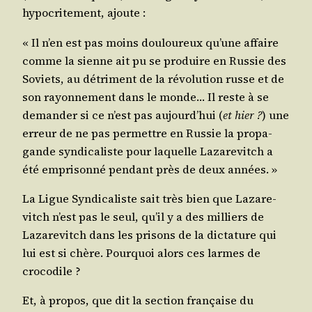
hypo­cri­te­ment, ajoute :
« Il n’en est pas moins dou­lou­reux qu’une affaire
comme la sienne ait pu se pro­duire en Rus­sie des
Soviets, au détri­ment de la révo­lu­tion russe et de
son rayon­ne­ment dans le monde… Il reste à se
deman­der si ce n’est pas aujourd’­hui (
et hier ?
) une
erreur de ne pas per­mettre en Rus­sie la pro­pa­
gande syn­di­ca­liste pour laquelle Laza­re­vitch a
été empri­son­né pen­dant près de deux années. »
La Ligue Syn­di­ca­liste sait très bien que Laza­re­
vitch n’est pas le seul, qu’il y a des
mil­liers
de
Laza­re­vitch dans les pri­sons de la dic­ta­ture qui
lui est si chère. Pour­quoi alors ces larmes de
crocodile ?
Et, à pro­pos, que dit la sec­tion fran­çaise du