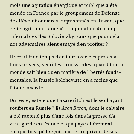
mois une agi­ta­tion éner­gique
et publique
a été
menée en France par le grou­pe­ment de Défense
des Révo­lu­tion­naires empri­son­nés en Rus­sie, que
cette agi­ta­tion a ame­né la liqui­da­tion du camp
infer­nal des îles Solo­vietz­ky, sans que pour cela
nos adver­saires aient essayé d’en profiter ?
Il serait bien temps d’en finir avec ces pro­tes­ta­
tions pri­vées, secrètes, frous­sardes, quand tout le
monde sait bien qu’en matière de liber­tés fon­da­
men­tales, la Rus­sie bol­che­viste en a moins que
l’I­ta­lie fasciste.
Du reste, est-ce que Laza­re­vitch est le seul ayant
souf­fert en Rus­sie ? Et
Aron Baron
, dont le cal­vaire
a été racon­té plus d’une fois dans la presse d’a­
vant-garde en France et qui paye chè­re­ment
chaque fois qu’il reçoit une lettre pri­vée de ses