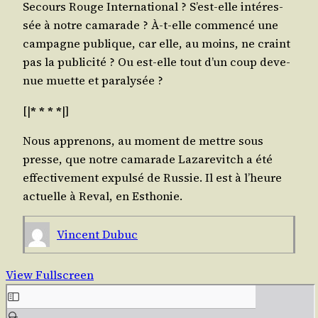
Secours Rouge Inter­na­tio­nal ? S’est-elle inté­res­
sée à notre cama­rade ? À‑t-elle com­men­cé une
cam­pagne publique, car elle, au moins, ne craint
pas la publi­ci­té ? Ou est-elle tout d’un coup deve­
nue muette et paralysée ?
[|
* * * *
|]
Nous appre­nons, au moment de mettre sous
presse, que notre cama­rade Laza­re­vitch a été
effec­ti­ve­ment expul­sé de Rus­sie. Il est à l’heure
actuelle à Reval, en Esthonie.
Vincent Dubuc
View Fullscreen