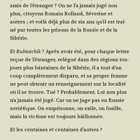
amis de l’é­tran­ger ? On ne l’a jamais jugé non
plus, citoyens Romain Rol­land, Séve­rine et
autres ; et voi­là déjà plus de
six ans
qu’il est traî­
né par toutes les pri­sons de la Rus­sie et de la
Sibérie.
Et
Rubint­chik
? Après avoir été, pour chaque lettre
reçue de l’é­tran­ger, relé­gué dans des régions tou­
jours plus loin­taines de la Sibé­rie, il a tout d’un
coup com­plè­te­ment dis­pa­ru, et sa propre femme
ne peut obte­nir un ren­sei­gne­ment sur la loca­li­té
où il se trouve. Tué ? Pro­ba­ble­ment. Lui non plus
n’a jamais été jugé. Car on ne juge pas en Rus­sie
sovié­tique. On empri­sonne, on exile, on fusille,
mais la vic­time est tou­jours bâillonnée.
Et les cen­taines et cen­taines d’autres ?