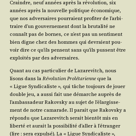
Craindre, neuf années après la révo­lu­tion, six
années après la nou­velle poli­tique éco­no­mique,
que nos adver­saires pour­raient pro­fi­ter de l’ar­bi­
traire d’un gou­ver­ne­ment dont la bru­ta­li­té ne
connaît pas de bornes, ce n’est pas un sen­ti­ment
bien digne chez des hommes qui devraient pou­
voir dire ce qu’ils pensent sans qu’ils pussent être
exploi­tés par des adversaires.
Quant au cas par­ti­cu­lier de Laza­re­vitch, nous
lisons dans la
Révo­lu­tion Pro­lé­ta­rienne
que la
« Ligue Syn­di­ca­liste », qui tâche tou­jours de jouer
double jeu, a aus­si fait une démarche auprès de
l’am­bas­sa­deur Rakovs­ky au sujet de l’é­lar­gis­se­
ment de notre cama­rade. Il parait que Rakovs­ky a
répon­du que Laza­re­vitch serait bien­tôt mis en
liber­té et aurait la pos­si­bi­li­té d’al­ler à l’é­tran­ger
(lire : sera expul­sé). La « Ligue Syn­di­ca­liste »,