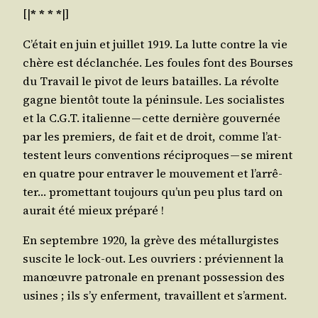
[|
* * * *
|]
C’é­tait en juin et juillet 1919. La lutte contre la vie
chère est déclan­chée. Les foules font des Bourses
du Tra­vail le pivot de leurs batailles. La révolte
gagne bien­tôt toute la pénin­sule. Les socia­listes
et la C.G.T. ita­lienne — cette der­nière gou­ver­née
par les pre­miers, de fait et de droit, comme l’at­
testent leurs conven­tions réci­proques — se mirent
en quatre pour entra­ver le mou­ve­ment et l’ar­rê­
ter… pro­met­tant tou­jours qu’un peu plus tard on
aurait été mieux préparé !
En sep­tembre 1920, la grève des métal­lur­gistes
sus­cite le lock-out. Les ouvriers : pré­viennent la
manœuvre patro­nale
en pre­nant pos­ses­sion des
usines
; ils s’y enferment, tra­vaillent et s’arment.