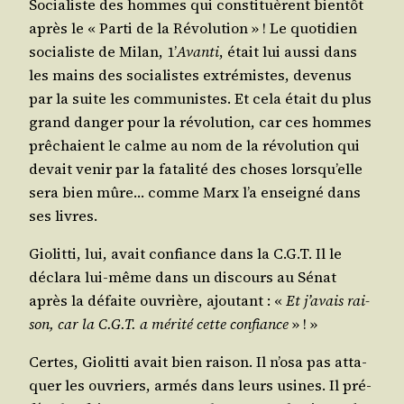
Socia­liste des hommes qui consti­tuèrent bien­tôt
après le « Par­ti de la Révo­lu­tion » ! Le quo­ti­dien
socia­liste de Milan, 1’
Avan­ti
, était lui aus­si dans
les mains des socia­listes extré­mistes, deve­nus
par la suite les com­mu­nistes. Et cela était du plus
grand dan­ger pour la révo­lu­tion, car ces hommes
prê­chaient le calme
au nom de la révo­lu­tion qui
devait venir par la fata­li­té des choses lors­qu’elle
sera bien mûre… comme Marx l’a ensei­gné dans
ses livres.
Gio­lit­ti, lui, avait confiance dans la C.G.T. Il le
décla­ra lui-même dans un dis­cours au Sénat
après la défaite ouvrière, ajou­tant : «
Et j’a­vais rai­
son, car la C.G.T. a méri­té cette confiance
» ! »
Certes, Gio­lit­ti avait bien rai­son. Il n’o­sa pas atta­
quer les ouvriers, armés dans leurs usines. Il pré­