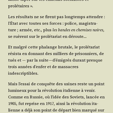
prolétaires ».
Les résul­tats ne se firent pas long­temps attendre :
l’É­tat avec toutes ses forces : police, magis­tra­
ture ; armée, etc., plus
les bandes en che­mises noires
,
se ruèrent sur le pro­lé­ta­riat en déroute…
Et mal­gré cette pha­lange bru­tale, le pro­lé­ta­riat
résis­ta en don­nant des mil­liers de pri­son­niers, de
tués et ― par la suite — d’é­mi­grés durant presque
trois années d’en­fer et de mas­sacres
indescriptibles.
Mais l’es­sai de conquête des usines reste un point
lumi­neux pour la révo­lu­tion ita­lienne à venir.
Comme en Rus­sie, où l’i­dée des Soviets, lan­cée en
1905, fut reprise en 1917, ain­si la révo­lu­tion ita­
lienne a déjà son point de départ bien mar­qué sur