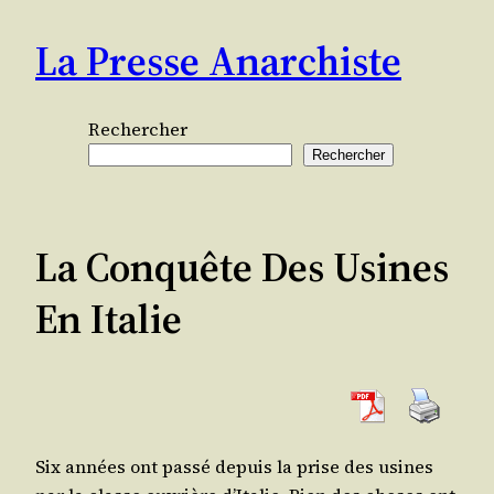
Aller
La Presse Anarchiste
au
contenu
Rechercher
Rechercher
La Conquête Des Usines
En Italie
Six années ont pas­sé depuis la prise des usines