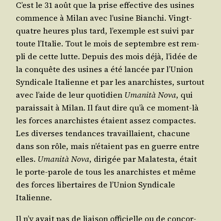
C’est le 31 août que la prise effec­tive des usines
com­mence à Milan avec l’u­sine Bian­chi. Vingt-
quatre heures plus tard, l’exemple est sui­vi par
toute l’I­ta­lie. Tout le mois de sep­tembre est rem­
pli de cette lutte. Depuis des mois déjà, l’i­dée de
la conquête des usines a été lan­cée par l’U­nion
Syn­di­cale Ita­lienne et par les anar­chistes, sur­tout
avec l’aide de leur quo­ti­dien
Uma­ni­tà Nova
, qui
parais­sait à Milan. Il faut dire qu’à ce moment-là
les forces anar­chistes étaient assez com­pactes.
Les diverses ten­dances tra­vaillaient, cha­cune
dans son rôle, mais n’é­taient pas en guerre entre
elles.
Uma­ni­tà Nova
, diri­gée par Mala­tes­ta, était
le porte-parole de tous les anar­chistes et même
des forces liber­taires de l’U­nion Syn­di­cale
Italienne.
Il n’y avait pas de liai­son offi­cielle ou de concor­