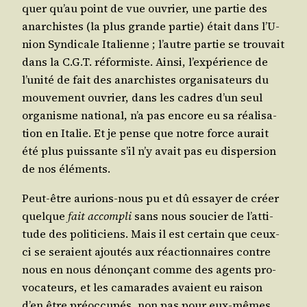
quer qu’au point de vue ouvrier, une par­tie des
anar­chistes (la plus grande par­tie) était dans l’U­
nion Syn­di­cale Ita­lienne ; l’autre par­tie se trou­vait
dans la C.G.T. réfor­miste. Ain­si, l’ex­pé­rience de
l’u­ni­té de fait des anar­chistes orga­ni­sa­teurs du
mou­ve­ment ouvrier, dans les cadres d’un seul
orga­nisme natio­nal, n’a pas encore eu sa réa­li­sa­
tion en Ita­lie. Et je pense que notre force aurait
été plus puis­sante s’il n’y avait pas eu dis­per­sion
de nos éléments.
Peut-être aurions-nous pu et dû essayer de créer
quelque
fait accom­pli
sans nous sou­cier de l’at­ti­
tude des poli­ti­ciens. Mais il est cer­tain que ceux-
ci se seraient ajou­tés aux réac­tion­naires contre
nous en nous dénon­çant comme des agents pro­
vo­ca­teurs, et les cama­rades avaient eu rai­son
d’en être pré­oc­cu­pés, non pas pour eux-mêmes,