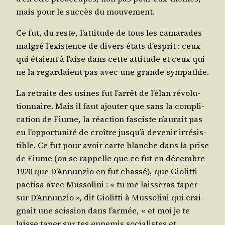
mais pour le suc­cès du mouvement.
Ce fut, du reste, l’at­ti­tude de tous les cama­rades
mal­gré l’exis­tence de divers états d’es­prit : ceux
qui étaient à l’aise dans cette atti­tude et ceux qui
ne la regar­daient pas avec une grande sympathie.
La retraite des usines fut l’ar­rêt de l’é­lan révo­lu­
tion­naire. Mais il faut ajou­ter que sans la com­pli­
ca­tion de Fiume, la réac­tion fas­ciste n’au­rait pas
eu l’op­por­tu­ni­té de croître jus­qu’à deve­nir irré­sis­
tible. Ce fut pour avoir carte blanche dans la prise
de Fiume (on se rap­pelle que ce fut en décembre
1920 que D’An­nun­zio en fut chas­sé), que Gio­lit­ti
pac­ti­sa avec Mus­so­li­ni : « tu me lais­se­ras taper
sur D’An­nun­zio », dit Gio­lit­ti à Mus­so­li­ni qui crai­
gnait une scis­sion dans l’ar­mée, « et moi je te
laisse taper sur tes enne­mis socia­listes et