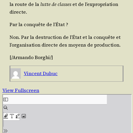
la route de la
lutte de classes
et de l’ex­pro­pria­tion
directe
.
Par la conquête de l’État ?
Non. Par la des­truc­tion de l’É­tat et la conquête et
l’or­ga­ni­sa­tion directe des moyens de production.
[/​Armando
Bor­ghi
/​]
Vincent Dubuc
View Fullscreen