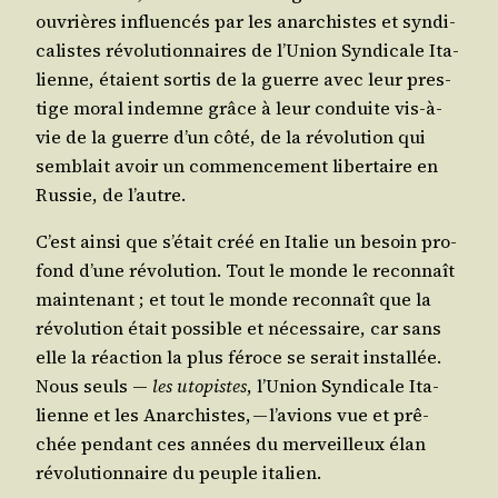
ouvrières influen­cés par les anar­chistes et syn­di­
ca­listes révo­lu­tion­naires de l’U­nion Syn­di­cale Ita­
lienne, étaient sor­tis de la guerre avec leur pres­
tige moral indemne grâce à leur conduite vis-à-
vie de la guerre d’un côté, de la révo­lu­tion qui
sem­blait avoir un com­men­ce­ment liber­taire en
Rus­sie, de l’autre.
C’est ain­si que s’é­tait créé en Ita­lie un besoin pro­
fond d’une révo­lu­tion. Tout le monde le recon­naît
main­te­nant ; et tout le monde recon­naît que la
révo­lu­tion était pos­sible et néces­saire, car sans
elle la réac­tion la plus féroce se serait ins­tal­lée.
Nous seuls ―
les uto­pistes
, l’U­nion Syn­di­cale Ita­
lienne et les Anar­chistes, — l’a­vions vue et prê­
chée pen­dant ces années du mer­veilleux élan
révo­lu­tion­naire du peuple italien.