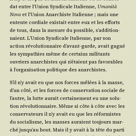
dat entre l’U­nion Syn­di­cale Ita­lienne,
Uma­ni­tà
Nova
et l’U­nion Anar­chiste Ita­lienne ; mais une
entente cor­diale exis­tait entre eux et les efforts
de tous, dans la mesure du pos­sible, s’ad­di­tion­
naient. L’U­nion Syn­di­cale Ita­lienne, par son
action révo­lu­tion­naire d’a­vant-garde, avait gagné
les sym­pa­thies même de cer­tains mili­tants
ouvriers anar­chistes qui n’é­taient pas favo­rables
à l’or­ga­ni­sa­tion poli­tique des anarchistes.
S’il n’y avait eu que nos forces mêlées à la masse,
d’un côté, et les forces de conser­va­tion sociale de
l’autre, la lutte aurait cer­tai­ne­ment eu une solu­
tion révo­lu­tion­naire. Même si côte à côte avec les
conser­va­teurs il n’y avait eu que les réfor­mistes
du socia­lisme, les masses auraient tou­jours mar­
ché jus­qu’au bout. Mais il y avait à la tête du par­ti