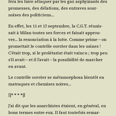
fé­ra les faire atta­quer par les gaz asphyxiants des
pro­messes, des déla­tions, des entraves sour­
noises des politiciens…
En effet, les 11 et 12 sep­tembre, la C.G.T. réunis­
sait à Milan toutes ses forces et fai­sait approu­
ver… la renon­cia­tion à la lutte. Comme prime — on
pro­met­tait le contrôle ouvrier dans les usines !
C’é­tait trop, si le pro­lé­ta­riat était vain­cu ; trop peu
s’il avait — et il l’a­vait — la pos­si­bi­li­té de mar­cher
en avant.
Le contrôle ouvrier se méta­mor­pho­sa bien­tôt en
matraques et che­mises noires…
[|
* * * *
|]
J’ai dit que les anar­chistes étaient, en géné­ral, en
bons termes entre eux. Il faut tou­te­fois remar­