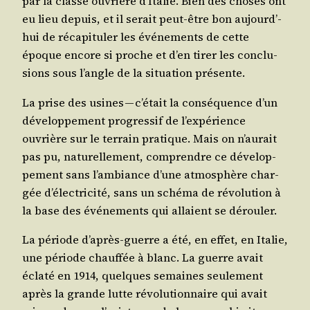
par la classe ouvrière d’I­ta­lie. Bien des choses ont
eu lieu depuis, et il serait peut-être bon aujourd’­
hui de réca­pi­tu­ler les évé­ne­ments de cette
époque encore si proche et d’en tirer les conclu­
sions sous l’angle de la situa­tion présente.
La prise des usines — c’é­tait la consé­quence d’un
déve­lop­pe­ment pro­gres­sif de l’ex­pé­rience
ouvrière sur le ter­rain pra­tique. Mais on n’au­rait
pas pu, natu­rel­le­ment, com­prendre ce déve­lop­
pe­ment sans l’am­biance d’une atmo­sphère char­
gée d’élec­tri­ci­té, sans un sché­ma de révo­lu­tion à
la base des évé­ne­ments qui allaient se dérouler.
La période d’a­près-guerre a été, en effet, en Ita­lie,
une période chauf­fée à blanc. La guerre avait
écla­té en 1914, quelques semaines seule­ment
après la grande lutte révo­lu­tion­naire qui avait