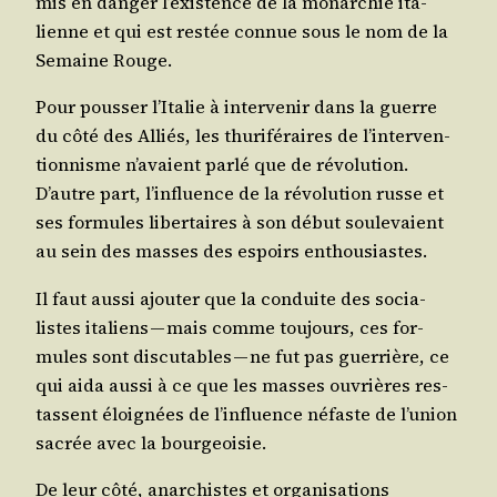
mis en dan­ger l’exis­tence de la monar­chie ita­
lienne et qui est res­tée connue sous le nom de la
Semaine Rouge.
Pour pous­ser l’I­ta­lie à inter­ve­nir dans la guerre
du côté des Alliés, les thu­ri­fé­raires de l’in­ter­ven­
tion­nisme n’a­vaient par­lé que de révo­lu­tion.
D’autre part, l’in­fluence de la révo­lu­tion russe et
ses for­mules liber­taires à son début sou­le­vaient
au sein des masses des espoirs enthousiastes.
Il faut aus­si ajou­ter que la conduite des socia­
listes ita­liens — mais comme tou­jours, ces for­
mules sont dis­cu­tables — ne fut pas guer­rière, ce
qui aida aus­si à ce que les masses ouvrières res­
tassent éloi­gnées de l’in­fluence néfaste de l’u­nion
sacrée avec la bourgeoisie.
De leur côté, anar­chistes et orga­ni­sa­tions