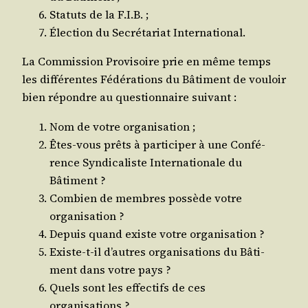
Sta­tuts de la F.I.B. ;
Élec­tion du Secré­ta­riat International.
La Com­mis­sion Pro­vi­soire prie en même temps
les dif­fé­rentes Fédé­ra­tions du Bâti­ment de vou­loir
bien répondre au ques­tion­naire suivant :
Nom de votre organisation ;
Êtes-vous prêts à par­ti­ci­per à une Confé­
rence Syn­di­ca­liste Inter­na­tio­nale du
Bâtiment ?
Com­bien de membres pos­sède votre
organisation ?
Depuis quand existe votre organisation ?
Existe-t-il d’autres orga­ni­sa­tions du Bâti­
ment dans votre pays ?
Quels sont les effec­tifs de ces
organisations ?