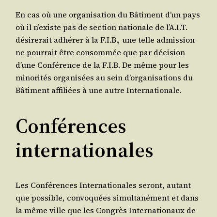
En cas où une orga­ni­sa­tion du Bâti­ment d’un pays
où il n’existe pas de sec­tion natio­nale de l’A.I.T.
dési­re­rait adhé­rer à la F.I.B., une telle admis­sion
ne pour­rait être consom­mée que par déci­sion
d’une Confé­rence de la F.I.B. De même pour les
mino­ri­tés orga­ni­sées au sein d’or­ga­ni­sa­tions du
Bâti­ment affi­liées à une autre Internationale.
Conférences
internationales
Les Confé­rences Inter­na­tio­nales seront, autant
que pos­sible, convo­quées simul­ta­né­ment et dans
la même ville que les Congrès Inter­na­tio­naux de