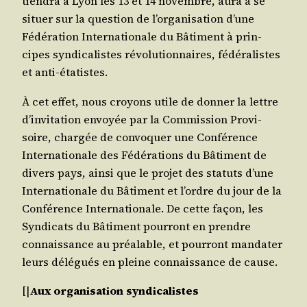
tien­dra à Lyon les 13 et 14 novembre, aura à se
situer sur la ques­tion de l’or­ga­ni­sa­tion d’une
Fédé­ra­tion Inter­na­tio­nale du Bâti­ment à prin­
cipes syn­di­ca­listes révo­lu­tion­naires, fédé­ra­listes
et anti-étatistes.
À cet effet, nous croyons utile de don­ner la lettre
d’in­vi­ta­tion envoyée par la Com­mis­sion Pro­vi­
soire, char­gée de convo­quer une Confé­rence
Inter­na­tio­nale des Fédé­ra­tions du Bâti­ment de
divers pays, ain­si que le pro­jet des sta­tuts d’une
Inter­na­tio­nale du Bâti­ment et l’ordre du jour de la
Confé­rence Inter­na­tio­nale. De cette façon, les
Syn­di­cats du Bâti­ment pour­ront en prendre
connais­sance au préa­lable, et pour­ront man­da­ter
leurs délé­gués en pleine connais­sance de cause.
[|
Aux orga­ni­sa­tion syndicalistes