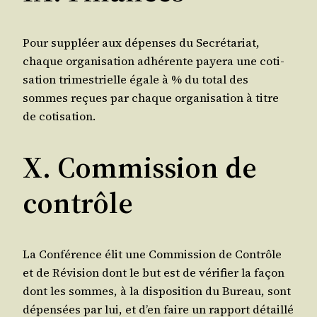
Pour sup­pléer aux dépenses du Secré­ta­riat,
chaque orga­ni­sa­tion adhé­rente paye­ra une coti­
sa­tion tri­mes­trielle égale à % du total des
sommes reçues par chaque orga­ni­sa­tion à titre
de cotisation.
X. Commission de
contrôle
La Confé­rence élit une Com­mis­sion de Contrôle
et de Révi­sion dont le but est de véri­fier la façon
dont les sommes, à la dis­po­si­tion du Bureau, sont
dépen­sées par lui, et d’en faire un rap­port détaillé