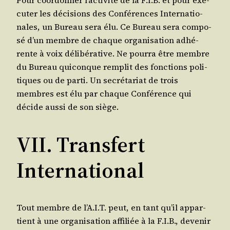
Pour coor­don­ner l’ac­ti­vi­té de la F.I.B. et pour exé­
cu­ter les déci­sions des Confé­rences Inter­na­tio­
nales, un Bureau sera élu. Ce Bureau sera com­po­
sé d’un membre de chaque orga­ni­sa­tion adhé­
rente à voix déli­bé­ra­tive. Ne pour­ra être membre
du Bureau qui­conque rem­plit des fonc­tions poli­
tiques ou de par­ti. Un secré­ta­riat de trois
membres est élu par chaque Confé­rence qui
décide aus­si de son siège.
VII. Transfert
International
Tout membre de l’A.I.T. peut, en tant qu’il appar­
tient à une orga­ni­sa­tion affi­liée à la F.I.B., deve­nir