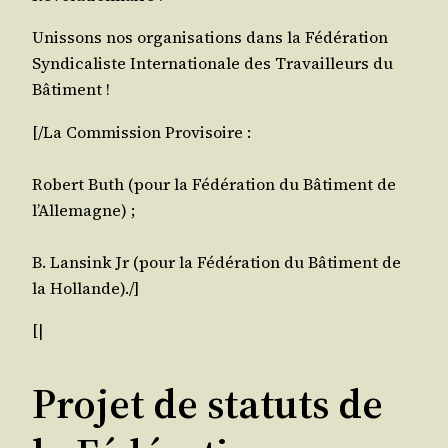
Unis­sons nos orga­ni­sa­tions dans la Fédé­ra­tion
Syn­di­ca­liste Inter­na­tio­nale des Tra­vailleurs du
Bâtiment !
[/​La Com­mis­sion Provisoire :
Robert
Buth
(pour la Fédé­ra­tion du Bâti­ment de
l’Allemagne) ;
B.
Lan­sink
Jr (pour la Fédé­ra­tion du Bâti­ment de
la Hollande)./]
[|
Projet de statuts de