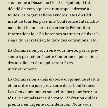
sion tenue à Düs­sel­dorf les 3 et 4 juillet, il fut
déci­dé de convo­quer par un appel adres­sé à
toutes les orga­ni­sa­tions syn­di­ca­listes du Bâti­
ment de tous les pays une Confé­rence Inter­na­tio­
nale dont le but serait de créer la Fédé­ra­tion
Inter­na­tio­nale, d’é­la­bo­rer ses sta­tuts et de fixer le
siège du Secré­ta­riat, le taux des coti­sa­tions, etc.
La Com­mis­sion pro­vi­soire vous invite, par la pré­
sente à par­ti­ci­per à cette Confé­rence qui se tien­
dra aux lieu et date qui seront fixés
ultérieurement.
La Com­mis­sion a déjà éla­bo­ré un pro­jet de sta­tuts
et un ordre du jour pro­vi­soire de la Confé­rence.
Les deux docu­ments sont ci-inclus pour être por­
tés à la connais­sance de votre Fédé­ra­tion qui les
pren­dra en urgente consi­dé­ra­tion. Nous vous