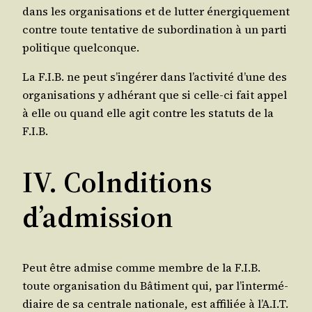
dans les orga­ni­sa­tions et de lut­ter éner­gi­que­ment
contre toute ten­ta­tive de subor­di­na­tion à un par­ti
poli­tique quelconque.
La F.I.B. ne peut s’in­gé­rer dans l’ac­ti­vi­té d’une des
orga­ni­sa­tions y adhé­rant que si celle-ci fait appel
à elle ou quand elle agit contre les sta­tuts de la
F.I.B.
IV. Colnditions
d’admission
Peut être admise comme membre de la F.I.B.
toute orga­ni­sa­tion du Bâti­ment qui, par l’in­ter­mé­
diaire de sa cen­trale natio­nale, est affi­liée à l’A.I.T.