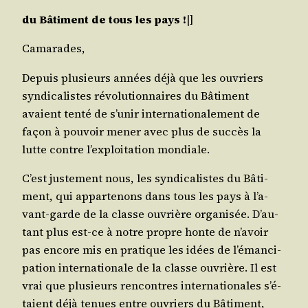
du Bâti­ment de tous les pays !
|]
Cama­rades,
Depuis plu­sieurs années déjà que les ouvriers
syn­di­ca­listes révo­lu­tion­naires du Bâti­ment
avaient ten­té de s’u­nir inter­na­tio­na­le­ment de
façon à pou­voir mener avec plus de suc­cès la
lutte contre l’ex­ploi­ta­tion mondiale.
C’est jus­te­ment nous, les syn­di­ca­listes du Bâti­
ment, qui appar­te­nons dans tous les pays à l’a­
vant-garde de la classe ouvrière orga­ni­sée. D’au­
tant plus est-ce à notre propre honte de n’a­voir
pas encore mis en pra­tique les idées de l’é­man­ci­
pa­tion inter­na­tio­nale de la classe ouvrière. Il est
vrai que plu­sieurs ren­contres inter­na­tio­nales s’é­
taient déjà tenues entre ouvriers du Bâti­ment,