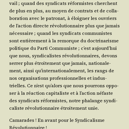
vail ; quand des syn­di­cats réfor­mistes cherchent
de plus en plus, au moyen de contrats et de col­la­
bo­ra­tion avec le patro­nat, à éloi­gner les ouvriers
de l’ac­tion directe révo­lu­tion­naire plus que jamais
néces­saire ; quand les syn­di­cats com­mu­nistes
sont entiè­re­ment à la remorque du doc­tri­na­risme
poli­tique du Par­ti Com­mu­niste ; c’est aujourd’­hui
que nous, syn­di­ca­listes révo­lu­tion­naires, devons
ser­rer plus étroi­te­ment que jamais, natio­na­le­
ment, ain­si qu’in­ter­na­tio­na­le­ment, les rangs de
nos orga­ni­sa­tions pro­fes­sion­nelles et indus­
trielles. Ce n’est qu’a­lors que nous pour­rons oppo­
ser à la réac­tion capi­ta­liste et à l’ac­tion néfaste
des syn­di­cats réfor­mistes, notre pha­lange syn­di­
ca­liste révo­lu­tion­naire étroi­te­ment unie.
Cama­rades ! En avant pour le Syn­di­ca­lisme
Révolutionnaire !