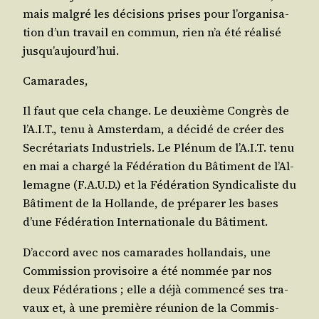
mais mal­gré les déci­sions prises pour l’or­ga­ni­sa­
tion d’un tra­vail en com­mun, rien n’a été réa­li­sé
jusqu’aujourd’hui.
Cama­rades,
Il faut que cela change. Le deuxième Congrès de
l’A.I.T., tenu à Amster­dam, a déci­dé de créer des
Secré­ta­riats Indus­triels. Le Plé­num de l’A.I.T. tenu
en mai a char­gé la Fédé­ra­tion du Bâti­ment de l’Al­
le­magne (F.A.U.D.) et la Fédé­ra­tion Syn­di­ca­liste du
Bâti­ment de la Hol­lande, de pré­pa­rer les bases
d’une Fédé­ra­tion Inter­na­tio­nale du Bâtiment.
D’ac­cord avec nos cama­rades hol­lan­dais, une
Com­mis­sion pro­vi­soire a été nom­mée par nos
deux Fédé­ra­tions ; elle a déjà com­men­cé ses tra­
vaux et, à une pre­mière réunion de la Com­mis­