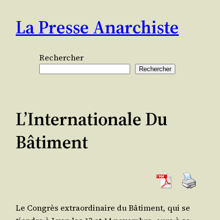
Aller
La Presse Anarchiste
au
contenu
Rechercher
Rechercher
L’Internationale Du
Bâtiment
Le Congrès extra­or­di­naire du Bâti­ment, qui se