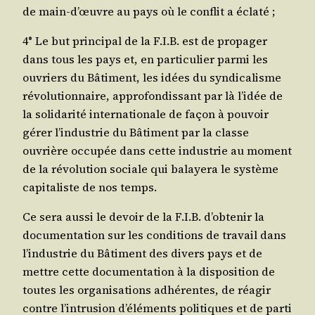
de main‑d’œuvre au pays où le conflit a éclaté ;
4° Le but prin­ci­pal de la F.I.B. est de pro­pa­ger
dans tous les pays et, en par­ti­cu­lier par­mi les
ouvriers du Bâti­ment, les idées du syn­di­ca­lisme
révo­lu­tion­naire, appro­fon­dis­sant par là l’i­dée de
la soli­da­ri­té inter­na­tio­nale de façon à pou­voir
gérer l’in­dus­trie du Bâti­ment par la classe
ouvrière occu­pée dans cette indus­trie au moment
de la révo­lu­tion sociale qui balaye­ra le sys­tème
capi­ta­liste de nos temps.
Ce sera aus­si le devoir de la F.I.B. d’ob­te­nir la
docu­men­ta­tion sur les condi­tions de tra­vail dans
l’in­dus­trie du Bâti­ment des divers pays et de
mettre cette docu­men­ta­tion à la dis­po­si­tion de
toutes les orga­ni­sa­tions adhé­rentes, de réagir
contre l’in­tru­sion d’élé­ments poli­tiques et de par­ti