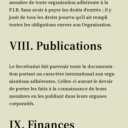
membre de toute orga­ni­sa­tion adhé­rente à la
F.I.B. Sans avoir à payer les droits d’en­trée ; il y
jouit de tous les droits pour­vu qu’il ait rem­pli
toutes les obli­ga­tions envers son Organisation.
VIII. Publications
Le Secré­ta­riat fait par­ve­nir toute la docu­men­ta­
tion por­tant un carac­tère inter­na­tio­nal aux orga­
ni­sa­tions adhé­rentes. Celles-ci auront le devoir
de por­ter les faits à la connais­sance de leurs
membres en les publiant dans leurs organes
corporatifs.
IX. Finances