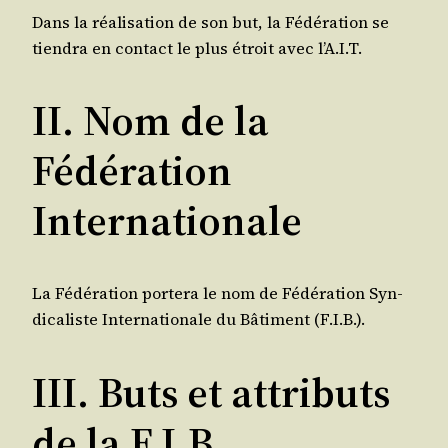
Dans la réa­li­sa­tion de son but, la Fédé­ra­tion se
tien­dra en contact le plus étroit avec l’A.I.T.
II. Nom de la
Fédération
Internationale
La Fédé­ra­tion por­te­ra le nom de Fédé­ra­tion Syn­
di­ca­liste Inter­na­tio­nale du Bâti­ment (F.I.B.).
III. Buts et attributs
de la F.I.B.