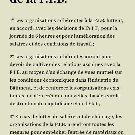
1° Les orga­ni­sa­tions adhé­rentes à la F.I.B. luttent,
en accord, avec les déci­sions de l’A.I.T., pour la
jour­née de 6 heures et pour l’a­mé­lio­ra­tion des
salaires et des condi­tions de travail ;
2° Les orga­ni­sa­tions adhé­rentes auront pour
devoir de culti­ver des rela­tions assi­dues avec la
F.I.B. au moyen d’un échange de vues mutuel sur
les condi­tions éco­no­miques dans l’in­dus­trie du
Bâti­ment, et de ren­for­cer les orga­ni­sa­tions exis­
tantes, ou d’en créer de nou­velles, basées sur la
des­truc­tion du capi­ta­lisme et de l’État ;
3° En cas de luttes de salaires et de chô­mage, les
orga­ni­sa­tions de la F.I.B. pren­dront toutes les
mesures pour empê­cher l’en­trée de maté­riaux ou