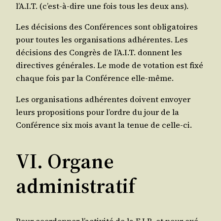
l’A.I.T. (c’est-à-dire une fois tous les deux ans).
Les déci­sions des Confé­rences sont obli­ga­toires
pour toutes les orga­ni­sa­tions adhé­rentes. Les
déci­sions des Congrès de l’A.I.T. donnent les
direc­tives géné­rales. Le mode de vota­tion est fixé
chaque fois par la Confé­rence elle-même.
Les orga­ni­sa­tions adhé­rentes doivent envoyer
leurs pro­po­si­tions pour l’ordre du jour de la
Confé­rence six mois avant la tenue de celle-ci.
VI. Organe
administratif