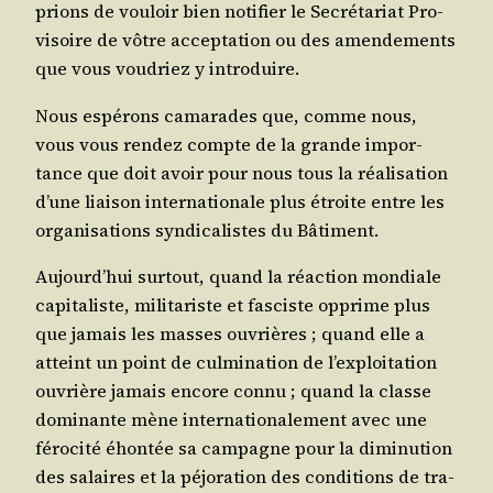
prions de vou­loir bien noti­fier le Secré­ta­riat Pro­
vi­soire de vôtre accep­ta­tion ou des amen­de­ments
que vous vou­driez y introduire.
Nous espé­rons cama­rades que, comme nous,
vous vous ren­dez compte de la grande impor­
tance que doit avoir pour nous tous la réa­li­sa­tion
d’une liai­son inter­na­tio­nale plus étroite entre les
orga­ni­sa­tions syn­di­ca­listes du Bâtiment.
Aujourd’­hui sur­tout, quand la réac­tion mon­diale
capi­ta­liste, mili­ta­riste et fas­ciste opprime plus
que jamais les masses ouvrières ; quand elle a
atteint un point de culmi­na­tion de l’ex­ploi­ta­tion
ouvrière jamais encore connu ; quand la classe
domi­nante mène inter­na­tio­na­le­ment avec une
féro­ci­té éhon­tée sa cam­pagne pour la dimi­nu­tion
des salaires et la péjo­ra­tion des condi­tions de tra­