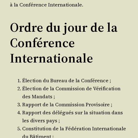
à la Confé­rence Internationale.
Ordre du jour de la
Conférence
Internationale
Élec­tion du Bureau de la Conférence ;
Élec­tion de la Com­mis­sion de Véri­fi­ca­tion
des Mandats ;
Rap­port de la Com­mis­sion Provisoire ;
Rap­port des délé­gués sur la situa­tion dans
les divers pays ;
Consti­tu­tion de la Fédé­ra­tion Inter­na­tio­nale
du Bâtiment ;