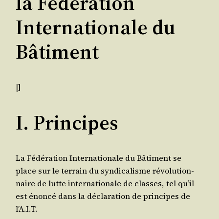
la Fédération
Internationale du
Bâtiment
|]
I. Principes
La Fédé­ra­tion Inter­na­tio­nale du Bâti­ment se
place sur le ter­rain du syn­di­ca­lisme révo­lu­tion­
naire de lutte inter­na­tio­nale de classes, tel qu’il
est énon­cé dans la décla­ra­tion de prin­cipes de
l’A.I.T.