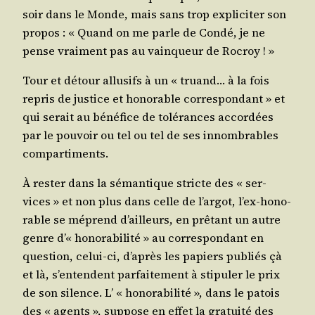
soir dans le Monde, mais sans trop expli­ci­ter son
pro­pos : « Quand on me parle de Condé, je ne
pense vrai­ment pas au vain­queur de Rocroy ! »
Tour et détour allu­sifs à un « truand… à la fois
repris de jus­tice et hono­rable cor­res­pon­dant » et
qui serait au béné­fice de tolé­rances accor­dées
par le pou­voir ou tel ou tel de ses innom­brables
compartiments.
À res­ter dans la séman­tique stricte des « ser­
vices » et non plus dans celle de l’ar­got, l’ex-hono­
rable se méprend d’ailleurs, en prê­tant un autre
genre d’« hono­ra­bi­li­té » au cor­res­pon­dant en
ques­tion, celui-ci, d’a­près les papiers publiés çà
et là, s’en­tendent par­fai­te­ment à sti­pu­ler le prix
de son silence. L’ « hono­ra­bi­li­té », dans le patois
des « agents », sup­pose en effet la gra­tui­té des