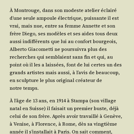
À Mon­trouge, dans son modeste ate­lier éclai­ré
d’une seule ampoule élec­trique, puis­sante il est
vrai, mais nue, entre sa femme Annette et son
frère Die­go, ses modèles et ses aides tous deux
aus­si indif­fé­rents que lui au confort bour­geois,
Alber­to Gia­co­met­ti ne pour­sui­vra plus des
recherches qui sem­blaient sans fin et qui, au
point où il les a lais­sées, font de lui certes un des
grands artistes mais aus­si, à l’a­vis de beau­coup,
en sculp­ture le plus ori­gi­nal créa­teur de
notre temps.
À l’âge de 13 ans, en 1914 à Stam­pa (son vil­lage
natal en Suisse) il fai­sait un pre­mier buste, déjà
celui de son frère. Après avoir tra­vaillé à Genève,
à Venise, à Flo­rence, à Rome, dès sa ving­tième
année il s’ins­tal­lait à Paris. On sait com­ment,