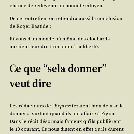
chance de rede­ve­nir un hon­nête citoyen.
De cet entre­tien, on retien­dra aus­si la conclu­sion
de Roger Bastide :
Rêvons d’un monde où même des clo­chards
auraient leur droit recon­nu à la liberté.
Ce que “sela donner”
veut dire
Les rédac­teurs de l’
Express
feraient bien de « se la
don­ner », sur­tout quand ils ont affaire à Figon.
Dans le récit désor­mais fameux qu’ils publièrent
le 10 cou­rant, ils nous disent en effet qu’ils durent