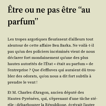
Être ou ne pas être “au
parfum”
Les tropes argo­tiques fleu­rissent d’ailleurs tout
alen­tour de cette affaire Ben Bar­ka. Ne voi­là-t-il
pas qu’un des poli­ciers incri­mi­nés vient de nous
décla­rer fort mon­dai­ne­ment qu’une des plus
hautes auto­ri­tés de l’É­tat « était au par­fum » de
l’en­tre­prise ? Que d’ef­fluves qui auraient dû trou­
bler des odo­rats, qu’on nous a dit fort sub­tils à
prendre le vent !
Et M. Charles d’A­ra­gon, ancien dépu­té des
Hautes-Pyré­nées, qui, s’é­pre­nant d’une tâche sté­
rile : débar­bou­zer la Répu­blique, écri­vait l’autre