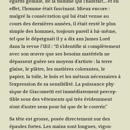
égards géniale, de la flamme qui l’ha­bi­tait… et en
effet, l’homme était fas­ci­nant. Mieux encore :
mal­gré la consé­cra­tion qui lui était venue au
cours des der­nières années, il était res­té le plus
simple des hommes, tou­jours pareil à lui-même,
tel que le dépei­gnait il y a dix ans James Lord
dans la revue
l’Œil
: “Il s’i­den­ti­fie si com­plè­te­ment
avec son œuvre que ses besoins maté­riels ne
dépassent guère ses moyens d’ar­tiste : la terre
glaise, le plâtre, les matières colo­rantes, le
papier, la toile, le bois et les métaux néces­saires à
l’ex­pres­sion de sa sen­si­bi­li­té. La puis­sance phy­
sique de Gia­co­met­ti est immé­dia­te­ment per­cep­
tible sous des vête­ments qui très évi­dem­ment
n’ont d’autre sens pour lui que de le couvrir.”
Sa tête est grosse, posée direc­te­ment sur des
épaules fortes. Les mains sont longues, vigou­