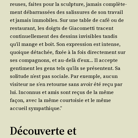
reuses, faites pour la sculp­ture, jamais com­plè­te­
ment débar­ras­sées des salis­sures de son tra­vail
et jamais immo­biles. Sur une table de café ou de
res­tau­rant, les doigts de Gia­co­met­ti tracent
conti­nuel­le­ment des des­sins invi­sibles tan­dis
qu’il mange et boit. Son expres­sion est intense,
quoique déta­chée, fixée à la fois direc­te­ment sur
ses com­pa­gnons, et au-delà d’eux… Il accepte
gen­ti­ment les gens tels qu’ils se pré­sentent. Sa
soli­tude n’est pas sociale. Par exemple, aucun
visi­teur ne s’en retourne sans avoir été reçu par
lui. Incon­nus et amis sont reçus de la même
façon, avec la même cour­toi­sie et le même
accueil sympathique.”
Découverte et