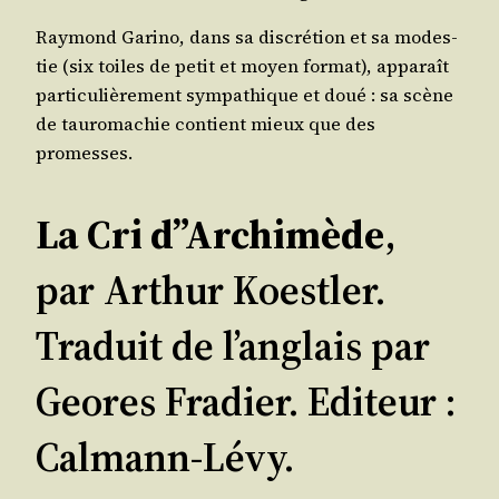
Ray­mond Gari­no, dans sa dis­cré­tion et sa modes­
tie (six toiles de petit et moyen for­mat), appa­raît
par­ti­cu­liè­re­ment sym­pa­thique et doué : sa scène
de tau­ro­ma­chie contient mieux que des
promesses.
La Cri d”Archimède
,
par Arthur Koestler.
Traduit de l’anglais par
Geores Fradier. Editeur :
Calmann-Lévy.