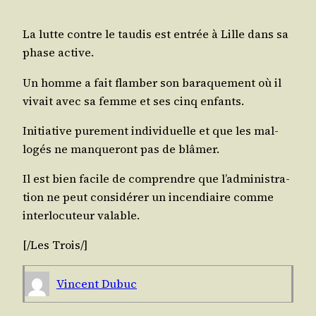
La lutte contre le tau­dis est entrée à Lille dans sa
phase active.
Un homme a fait flam­ber son bara­que­ment où il
vivait avec sa femme et ses cinq enfants.
Ini­tia­tive pure­ment indi­vi­duelle et que les mal-
logés ne man­que­ront pas de blâmer.
Il est bien facile de com­prendre que l’ad­mi­nis­tra­
tion ne peut consi­dé­rer un incen­diaire comme
inter­lo­cu­teur valable.
[/​
Les Trois
/​]
Vincent Dubuc