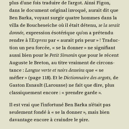
plus d’une fois tra­duire de l’ar­got. Ain­si Figon,
dans le docu­ment ori­gi­nal invo­qué, aurait dit que
Ben Bar­ka, voyant sur­gir quatre hommes dans la
vil­la de Bou­che­seiche où il était déte­nu,
se la serait
don­née
, expres­sion éso­té­rique qu’on a pré­ten­du
rendre à l’
Express
par « aurait pris peur » ! Tra­duc­
tion un peu for­cée, « se la don­ner » ne signi­fiant
aus­si bien pour le
Petit Simo­nin
que pour le récent
Auguste le Bre­ton, au titre vrai­ment de cir­cons­
tance :
Langue verte et noirs des­seins
que « se
méfier » (page 118). Et le
Dic­tion­naire des argots
, de
Gas­ton Esnault (Larousse) ne fait que dire, plus
clas­si­que­ment encore : « prendre garde ».
Il est vrai que l’in­for­tu­né Ben Bar­ka n’é­tait pas
seule­ment fon­dé à « se la don­ner », mais bien
davan­tage encore à craindre le pire.