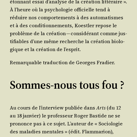
éton­nant essai d’a­na­lyse de la créa­tion lit­té­raire ».
À l’heure où la psy­cho­lo­gie offi­cielle tend à
réduire nos com­por­te­ments à des auto­ma­tismes
et à des condi­tion­ne­ments, Koest­ler repose le
pro­blème de la créa­tion — consi­dé­rant comme jus­
ti­fiables d’une même recherche la créa­tion bio­lo­
gique et la créa­tion de l’esprit.
Remar­quable tra­duc­tion de Georges Fradier.
Sommes-nous tous fou ?
Au cours de l’in­ter­view publiée dans
Arts
(du 12
au 18 jan­vier) le pro­fes­seur Roger Bas­tide ne se
pro­nonce pas à ce sujet. L’au­teur de « Socio­lo­gie
des mala­dies men­tales » (édit. Flam­ma­rion),