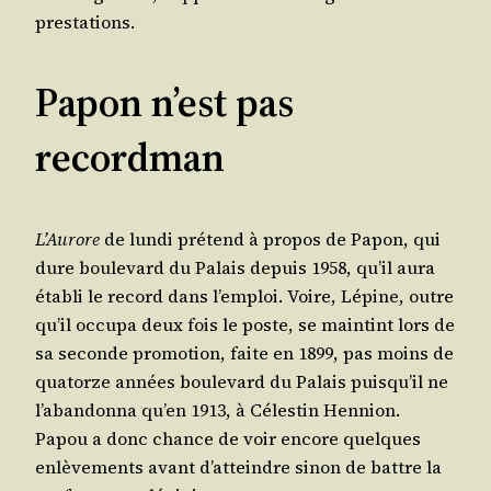
prestations.
Papon n’est pas
recordman
L’Au­rore
de lun­di pré­tend à pro­pos de Papon, qui
dure bou­le­vard du Palais depuis 1958, qu’il aura
éta­bli le record dans l’emploi. Voire, Lépine, outre
qu’il occu­pa deux fois le poste, se main­tint lors de
sa seconde pro­mo­tion, faite en 1899, pas moins de
qua­torze années bou­le­vard du Palais puis­qu’il ne
l’a­ban­don­na qu’en 1913, à Céles­tin Hen­nion.
Papou a donc chance de voir encore quelques
enlè­ve­ments avant d’at­teindre sinon de battre la