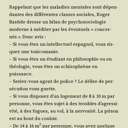
Rap­pe­lant que les mala­dies men­tales sont dépen­
dantes des dif­fé­rentes classes sociales, Roger
Bas­tide dresse un bilan de psy­cho­so­cio­lo­gie
moderne à médi­ter par les éven­tuels « concer­
nés ». Donc avis :
– Si vous êtes un intel­lec­tuel espa­gnol, vous ris­
quez une toxicomanie.
– Si vous êtes un étu­diant en phi­lo­so­phie ou en
théo­lo­gie, vous êtes un schi­zo­phrène en
puissance.
– Seriez-vous agent de police ? Le délire de per­
sé­cu­tion vous guette.
– Si vous dis­po­sez d’un loge­ment de 8 à 10 m
par
per­sonne, vous êtes sujet à des troubles d’a­gres­si­
vi­té, à des fugues, au vol, à la ner­vo­si­té. La pri­son
est au bout du couloir.
2
– De 14 à 16 m
par per­sonne, vous avez quelque