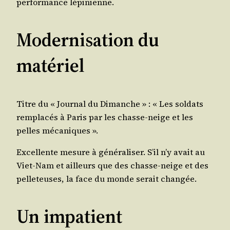
per­for­mance lépinienne.
Modernisation du
matériel
Titre du « Jour­nal du Dimanche » : « Les sol­dats
rem­pla­cés à Paris par les chasse-neige et les
pelles mécaniques ».
Excel­lente mesure à géné­ra­li­ser. S’il n’y avait au
Viet-Nam et ailleurs que des chasse-neige et des
pel­le­teuses, la face du monde serait changée.
Un impatient