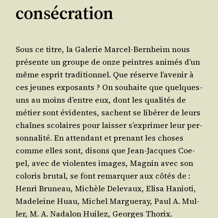
consécration
Sous ce titre, la Gale­rie Mar­cel-Bern­heim nous
pré­sente un groupe de onze peintres ani­més d’un
même esprit tra­di­tion­nel. Que réserve l’a­ve­nir à
ces jeunes expo­sants ? On sou­haite que quelques-
uns au moins d’entre eux, dont les qua­li­tés de
métier sont évi­dentes, sachent se libé­rer de leurs
chaînes sco­laires pour lais­ser s’ex­pri­mer leur per­
son­na­li­té. En atten­dant et pre­nant les choses
comme elles sont, disons que Jean-Jacques Coe­
pel, avec de vio­lentes images, Magnin avec son
colo­ris bru­tal, se font remar­quer aux côtés de :
Hen­ri Bru­neau, Michèle Dele­vaux, Eli­sa Hanio­ti,
Made­leine Huau, Michel Mar­gue­ray, Paul A. Mul­
ler, M. A. Nada­lon Hui­lez, Georges Thorix.