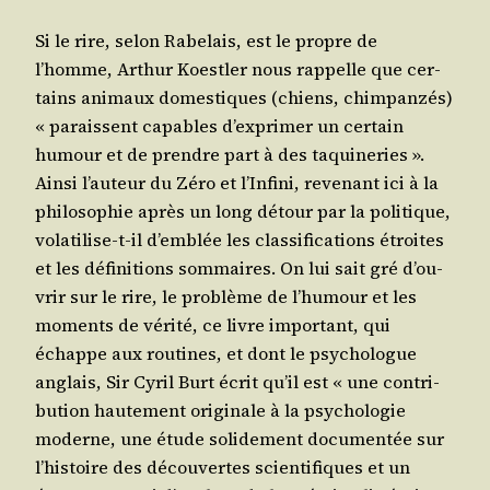
Si le rire, selon Rabe­lais, est le propre de
l’homme, Arthur Koest­ler nous rap­pelle que cer­
tains ani­maux domes­tiques (chiens, chim­pan­zés)
« paraissent capables d’ex­pri­mer un cer­tain
humour et de prendre part à des taqui­ne­ries ».
Ain­si l’au­teur du Zéro et l’In­fi­ni, reve­nant ici à la
phi­lo­so­phie après un long détour par la poli­tique,
vola­ti­lise-t-il d’emblée les clas­si­fi­ca­tions étroites
et les défi­ni­tions som­maires. On lui sait gré d’ou­
vrir sur le rire, le pro­blème de l’hu­mour et les
moments de véri­té, ce livre impor­tant, qui
échappe aux rou­tines, et dont le psy­cho­logue
anglais, Sir Cyril Burt écrit qu’il est « une contri­
bu­tion hau­te­ment ori­gi­nale à la psy­cho­lo­gie
moderne, une étude soli­de­ment docu­men­tée sur
l’his­toire des décou­vertes scien­ti­fiques et un