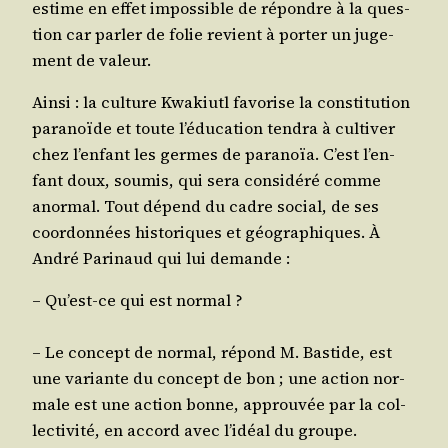
estime en effet impos­sible de répondre à la ques­
tion car par­ler de folie revient à por­ter un juge­
ment de valeur.
Ain­si : la culture Kwa­kiutl favo­rise la consti­tu­tion
para­noïde et toute l’é­du­ca­tion ten­dra à culti­ver
chez l’en­fant les germes de para­noïa. C’est l’en­
fant doux, sou­mis, qui sera consi­dé­ré comme
anor­mal. Tout dépend du cadre social, de ses
coor­don­nées his­to­riques et géo­gra­phiques. À
André Pari­naud qui lui demande :
– Qu’est-ce qui est normal ?
– Le concept de nor­mal, répond M. Bas­tide, est
une variante du concept de bon ; une action nor­
male est une action bonne, approu­vée par la col­
lec­ti­vi­té, en accord avec l’i­déal du groupe.