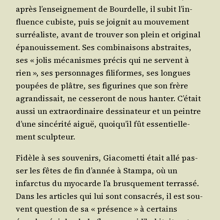
après l’en­sei­gne­ment de Bour­delle, il subit l’in­
fluence cubiste, puis se joi­gnit au mou­ve­ment
sur­réa­liste, avant de trou­ver son plein et ori­gi­nal
épa­nouis­se­ment. Ses com­bi­nai­sons abs­traites,
ses « jolis méca­nismes pré­cis qui ne servent à
rien », ses per­son­nages fili­formes, ses longues
pou­pées de plâtre, ses figu­rines que son frère
agran­dis­sait, ne ces­se­ront de nous han­ter. C’é­tait
aus­si un extra­or­di­naire des­si­na­teur et un peintre
d’une sin­cé­ri­té aiguë, quoi­qu’il fût essen­tiel­le­
ment sculpteur.
Fidèle à ses sou­ve­nirs, Gia­co­met­ti était allé pas­
ser les fêtes de fin d’an­née à Stam­pa, où un
infarc­tus du myo­carde l’a brus­que­ment ter­ras­sé.
Dans les articles qui lui sont consa­crés, il est sou­
vent ques­tion de sa « pré­sence » à cer­tains