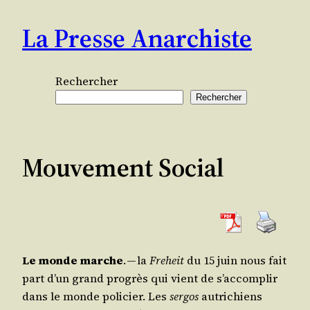
Aller
La Presse Anarchiste
au
contenu
Rechercher
Rechercher
Mouvement Social
Le monde marche
. — la
Fre­heit
du 15 juin nous fait
part d’un grand pro­grès qui vient de s’ac­com­plir
dans le monde poli­cier. Les
ser­gos
autri­chiens