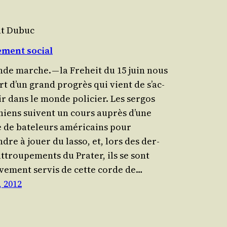
nt Dubuc
ment social
de marche. — la Fre­heit du 15 juin nous
rt d’un grand pro­grès qui vient de s’ac­
ir dans le monde poli­cier. Les ser­gos
chiens suivent un cours auprès d’une
 de bate­leurs amé­ri­cains pour
dre à jouer du las­so, et, lors des der­
ttrou­pe­ments du Pra­ter, ils se sont
i­ve­ment ser­vis de cette corde de…
, 2012