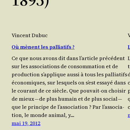
Vincent Dubuc
Où mènent les palliatifs ?
L
Ce que nous avons dit dans l’ar­ticle pré­cé­dent
L
sur les asso­cia­tions de consom­ma­tion et de
pro­duc­tion s’ap­plique aus­si à tous les pal­lia­tifs
d
éco­no­miques, sur les­quels on s’est essayé dans
le cou­rant de ce siècle. Que pou­vait-on choi­sir
de mieux — de plus humain et de plus social —
que le prin­cipe de l’as­so­cia­tion ? Par l’as­so­cia­
tion, le monde ani­mal, y…
mai 19, 2012