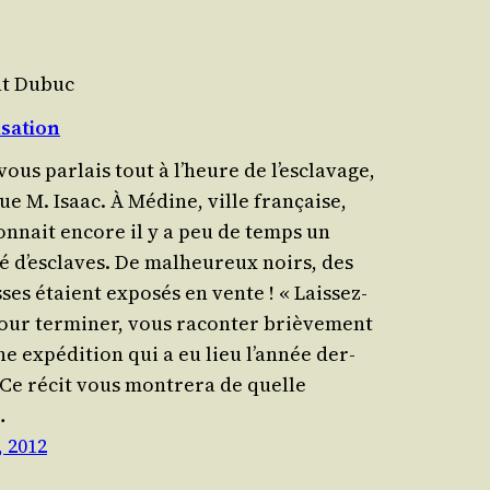
nt Dubuc
sation
vous par­lais tout à l’heure de l’esclavage,
ue M. Isaac. À Médine, ville fran­çaise,
ion­nait encore il y a peu de temps un
é d’esclaves. De mal­heu­reux noirs, des
es étaient expo­sés en vente ! « Lais­sez-
our ter­mi­ner, vous racon­ter briè­ve­ment
ne expé­di­tion qui a eu lieu l’an­née der­
 Ce récit vous mon­tre­ra de quelle
…
, 2012