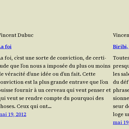
Vincent Dubuc
Vince
a foi
Biribi
a foi, c’est une sorte de convic­tion, de cer­ti­
Toutes 
tude que l’on nous a impo­sée du plus ou moins
presqu
e véra­ci­té d’une idée ou d’un fait. Cette
les sal
convic­tion est la plus grande entrave que l’on
du déf
puisse four­nir à un cer­veau qui veut pen­ser et
phrase
qui veut se rendre compte du pour­quoi des
sionnen
choses. Ceux qui ont…
seur de
mai 19, 2012
loge u
mai 19