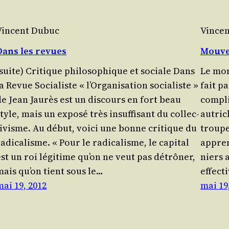
Vincent Dubuc
Vince
Dans les revues
Mouve
(suite) Critique philosophique et sociale Dans
Le mon
a Revue Socia­liste « l’Or­ga­ni­sa­tion socia­liste »
fait pa
de Jean Jau­rès est un dis­cours en fort beau
com­pl
tyle, mais un expo­sé très insuf­fi­sant du col­lec­
autri­
ti­visme. Au début, voi­ci une bonne cri­tique du
troupe
adi­ca­lisme. « Pour le radi­ca­lisme, le capi­tal
appren
st un roi légi­time qu’on ne veut pas détrô­ner,
niers a
mais qu’on tient sous le…
effec­t
mai 19, 2012
mai 19