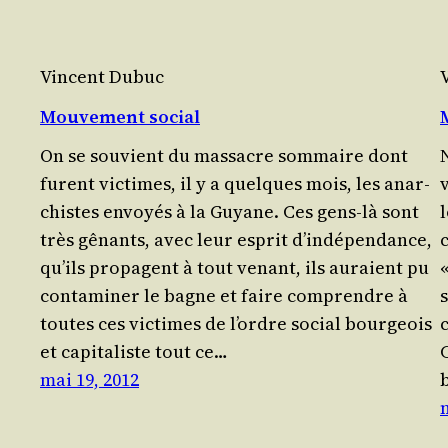
Vincent Dubuc
Mouvement social
On se sou­vient du mas­sacre som­maire dont
furent vic­times, il y a quelques mois, les anar­
chistes envoyés à la Guyane. Ces gens-là sont
l
très gênants, avec leur esprit d’in­dé­pen­dance,
qu’ils pro­pagent à tout venant, ils auraient pu
«
conta­mi­ner le bagne et faire com­prendre à
s
toutes ces vic­times de l’ordre social bour­geois
et capi­ta­liste tout ce…
C
mai 19, 2012