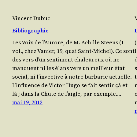
Vincent Dubuc
Bibliographie
Les Voix de l’Au­rore, de M. Achille Steens (1
vol., chez Vanier, 19, quai Saint-Michel). Ce sont
l
des vers d’un sen­ti­ment cha­leu­reux où ne
manquent ni les élans vers un meilleur état
s
social, ni l’in­vec­tive à notre bar­ba­rie actuelle.
L’in­fluence de Vic­tor Hugo se fait sen­tir çà et
r
là ; dans la Chute de l’aigle, par exemple.…
e
mai 19, 2012