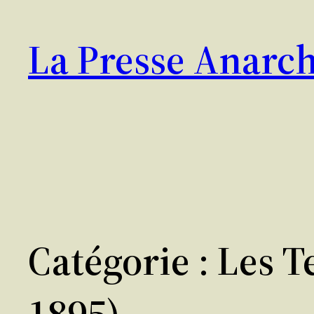
Aller
au
La Presse Anarch
contenu
Catégorie :
Les T
1895)