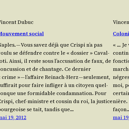
Vincent Dubuc
Vince
Mouvement social
Coloni
Naples. — Vous savez déjà que Cris­pi n’a pas
« … Je 
vou­lu se défendre contre le « dos­sier » Caval­
conti­n
o­ti. Ain­si, il reste sous l’ac­cu­sa­tion de faux, de
fonc­t
concus­sion et de chan­tage. Ce der­nier
mar­ch
 crime » — l’affaire Rei­nach-Herz — seule­ment,
négress
uf­fi­rait pour faire infli­ger à un citoyen quel­
moi, p
conque une for­mi­dable condam­na­tion. Pour
cer­tai
ris­pi, chef-ministre et cou­sin du roi, la jus­tice
nière.
bour­geoise se tait, tan­dis que…
façon
mai 19, 2012
mai 19