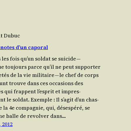
nt Dubuc
, notes d’un caporal
les fois qu’un sol­dat se sui­cide —
e tou­jours parce qu’il ne peut sup­por­ter
e­tés de la vie mili­taire — le chef de corps
unt trouve dans ces occa­sions des
s qui frappent l’es­prit et impres­
t le soldat. Exemple : Il s’agit d’un chas­
 la 4e com­pa­gnie, qui, déses­pé­ré, se
ne balle de revol­ver dans…
, 2012