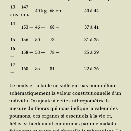
13
147
40 kg.
65 cm.
40 à 44
ans
cm.
14
153 —
46 —
68 —
37 à 41
—
15—
156 —
50—
73 —
31 à 35
16
158 —
53 —
78 —
25 à 29
—
17
160 —
55 —
81 —
22 à 26
—
Le poids et la taille ne suf­fisent pas pour défi­nir
sché­ma­ti­que­ment la valeur consti­tu­tion­nelle d’un
indi­vi­du. On ajoute à cette anthro­po­mé­trie la
mesure du tho­rax qui nous indique la valeur des
pou­mons, ces organes si essen­tiels à la vie et,
hélas, si faci­le­ment com­pro­mis par une mala­die