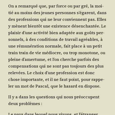
On a remar­qué que, par force ou par gré, la moi­
tié au moins des jeunes per­sonnes s’é­garent, dans
des pro­fes­sions qui ne leur conviennent pas. Elles
y mènent bien­tôt une exis­tence désen­chan­tée. Le
plai­sir d’une acti­vi­té bien adap­tée aux goûts per­
son­nels, à des condi­tions de tra­vail agréables, à
une rému­né­ra­tion nor­male, fait place à un petit
train train de vie médiocre, ou trop mono­tone, ou
pleine d’a­mer­tume, et l’on cherche par­fois des
com­pen­sa­tions qui ne sont pas tou­jours des plus
rele­vées. Le choix d’une pro­fes­sion est donc
chose impor­tante, et il ne faut point, pour rap­pe­
ler un mot de Pas­cal, que le hasard en dispose.
Il y a dans les ques­tions qui nous pré­oc­cupent
deux problèmes :
Le pays dans lequel nous vivons, et l’é­tran­ger