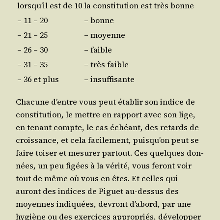
lors­qu’il est de 10
la consti­tu­tion est très bonne
– 11 – 20
– bonne
– 21 – 25
– moyenne
– 26 – 30
– faible
– 31 – 35
– très faible
– 36 et plus
– insuffisante
Cha­cune d’entre vous peut éta­blir son indice de
consti­tu­tion, le mettre en rap­port avec son lige,
en tenant compte, le cas échéant, des retards de
crois­sance, et cela faci­le­ment, puis­qu’on peut se
faire toi­ser et mesu­rer par­tout. Ces quelques don­
nées, un peu figées à la véri­té, vous feront voir
tout de même où vous en êtes. Et celles qui
auront des indices de Piguet au-des­sus des
moyennes indi­quées, devront d’a­bord, par une
hygiène ou des exer­cices appro­priés, déve­lop­per