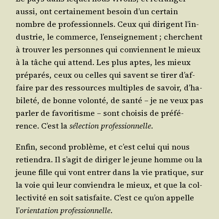
aus­si, ont cer­tai­ne­ment besoin d’un cer­tain
nombre de pro­fes­sion­nels. Ceux qui dirigent l’in­
dus­trie, le com­merce, l’en­sei­gne­ment ; cherchent
à trou­ver les per­sonnes qui conviennent le mieux
à la tâche qui attend. Les plus aptes, les mieux
pré­pa­rés, ceux ou celles qui savent se tirer d’af­
faire par des res­sources mul­tiples de savoir, d’ha­
bi­le­té, de bonne volon­té, de san­té – je ne veux pas
par­ler de favo­ri­tisme – sont choi­sis de pré­fé­
rence. C’est la
sélec­tion pro­fes­sion­nelle
.
Enfin, second pro­blème, et c’est celui qui nous
retien­dra. Il s’a­git de diri­ger le jeune homme ou la
jeune fille qui vont entrer dans la vie pra­tique, sur
la voie qui leur convien­dra le mieux, et que la col­
lec­ti­vi­té en soit satis­faite. C’est ce qu’on appelle
l’
orien­ta­tion pro­fes­sion­nelle
.