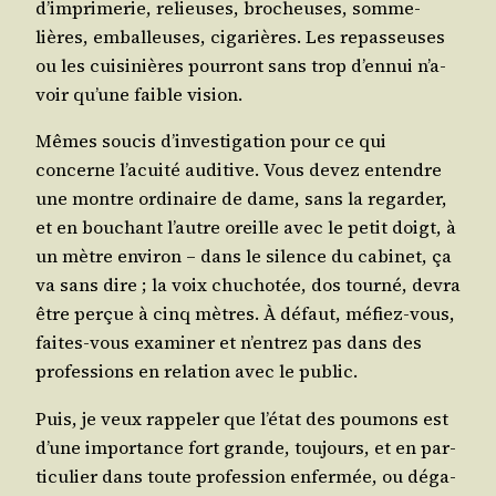
d’im­pri­me­rie, relieuses, bro­cheuses, som­me­
lières, embal­leuses, ciga­rières. Les repas­seuses
ou les cui­si­nières pour­ront sans trop d’en­nui n’a­
voir qu’une faible vision.
Mêmes sou­cis d’in­ves­ti­ga­tion pour ce qui
concerne l’a­cui­té audi­tive. Vous devez entendre
une montre ordi­naire de dame, sans la regar­der,
et en bou­chant l’autre oreille avec le petit doigt, à
un mètre envi­ron – dans le silence du cabi­net, ça
va sans dire ; la voix chu­cho­tée, dos tour­né, devra
être per­çue à cinq mètres. À défaut, méfiez-vous,
faites-vous exa­mi­ner et n’en­trez pas dans des
pro­fes­sions en rela­tion avec le public.
Puis, je veux rap­pe­ler que l’é­tat des pou­mons est
d’une impor­tance fort grande, tou­jours, et en par­
ti­cu­lier dans toute pro­fes­sion enfer­mée, ou déga­