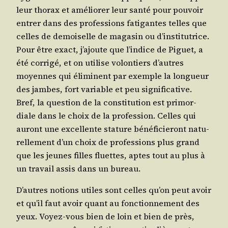
leur tho­rax et amé­lio­rer leur san­té pour pou­voir
entrer dans des pro­fes­sions fati­gantes telles que
celles de demoi­selle de maga­sin ou d’ins­ti­tu­trice.
Pour être exact, j’a­joute que l’in­dice de Piguet, a
été cor­ri­gé, et on uti­lise volon­tiers d’autres
moyennes qui éli­minent par exemple la lon­gueur
des jambes, fort variable et peu signi­fi­ca­tive.
Bref, la ques­tion de la consti­tu­tion est pri­mor­
diale dans le choix de la pro­fes­sion. Celles qui
auront une excel­lente sta­ture béné­fi­cie­ront natu­
rel­le­ment d’un choix de pro­fes­sions plus grand
que les jeunes filles fluettes, aptes tout au plus à
un tra­vail assis dans un bureau.
D’autres notions utiles sont celles qu’on peut avoir
et qu’il faut avoir quant au fonc­tion­ne­ment des
yeux. Voyez-vous bien de loin et bien de près,