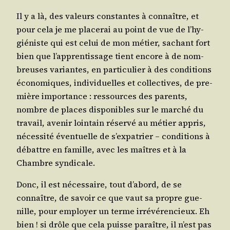
Il y a là, des valeurs constantes à connaître, et
pour cela je me pla­ce­rai au point de vue de l’hy­
gié­niste qui est celui de mon métier, sachant fort
bien que l’ap­pren­tis­sage tient encore à de nom­
breuses variantes, en par­ti­cu­lier à des condi­tions
éco­no­miques, indi­vi­duelles et col­lec­tives, de pre­
mière impor­tance : res­sources des parents,
nombre de places dis­po­nibles sur le mar­ché du
tra­vail, ave­nir loin­tain réser­vé au métier appris,
néces­si­té éven­tuelle de s’ex­pa­trier – condi­tions à
débattre en famille, avec les maîtres et à la
Chambre syndicale.
Donc, il est néces­saire, tout d’a­bord, de se
connaître, de savoir ce que vaut sa propre gue­
nille, pour employer un terme irré­vé­ren­cieux. Eh
bien ! si drôle que cela puisse paraître, il n’est pas