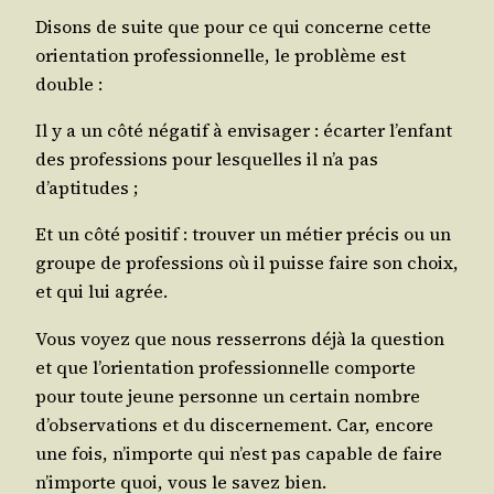
Disons de suite que pour ce qui concerne cette
orien­ta­tion pro­fes­sion­nelle, le pro­blème est
double :
Il y a un côté néga­tif à envi­sa­ger : écar­ter l’en­fant
des pro­fes­sions pour les­quelles il n’a pas
d’aptitudes ;
Et un côté posi­tif : trou­ver un métier pré­cis ou un
groupe de pro­fes­sions où il puisse faire son choix,
et qui lui agrée.
Vous voyez que nous res­ser­rons déjà la ques­tion
et que l’o­rien­ta­tion pro­fes­sion­nelle com­porte
pour toute jeune per­sonne un cer­tain nombre
d’ob­ser­va­tions et du dis­cer­ne­ment. Car, encore
une fois, n’im­porte qui n’est pas capable de faire
n’im­porte quoi, vous le savez bien.