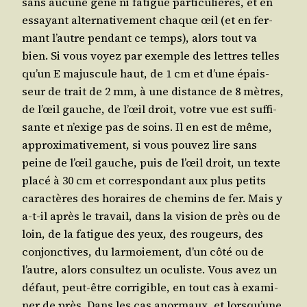
sans aucune gêne ni fatigue par­ti­cu­lières, et en
essayant alter­na­ti­ve­ment chaque œil (et en fer­
mant l’autre pen­dant ce temps), alors tout va
bien. Si vous voyez par exemple des lettres telles
qu’un E majus­cule haut, de 1 cm et d’une épais­
seur de trait de 2 mm, à une dis­tance de 8 mètres,
de l’œil gauche, de l’œil droit, votre vue est suf­fi­
sante et n’exige pas de soins. Il en est de même,
approxi­ma­ti­ve­ment, si vous pou­vez lire sans
peine de l’œil gauche, puis de l’œil droit, un texte
pla­cé à 30 cm et cor­res­pon­dant aux plus petits
carac­tères des horaires de che­mins de fer. Mais y
a‑t-il après le tra­vail, dans la vision de près ou de
loin, de la fatigue des yeux, des rou­geurs, des
conjonc­tives, du lar­moie­ment, d’un côté ou de
l’autre, alors consul­tez un ocu­liste. Vous avez un
défaut, peut-être cor­ri­gible, en tout cas à exa­mi­
ner de près. Dans les cas anor­maux, et lors­qu’une