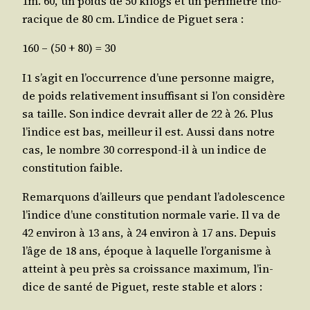
1m. 60, un poids de 50 kilogs et un péri­mètre tho­
ra­cique de 80 cm. L’in­dice de Piguet sera :
160 – (50 + 80) = 30
I1 s’a­git en l’oc­cur­rence d’une per­sonne maigre,
de poids rela­ti­ve­ment insuf­fi­sant si l’on consi­dère
sa taille. Son indice devrait aller de 22 à 26. Plus
l’in­dice est bas, meilleur il est. Aus­si dans notre
cas, le nombre 30 cor­res­pond-il à un indice de
consti­tu­tion faible.
Remar­quons d’ailleurs que pen­dant l’a­do­les­cence
l’in­dice d’une consti­tu­tion nor­male varie. Il va de
42 envi­ron à 13 ans, à 24 envi­ron à 17 ans. Depuis
l’âge de 18 ans, époque à laquelle l’or­ga­nisme à
atteint à peu près sa crois­sance maxi­mum, l’in­
dice de san­té de Piguet, reste stable et alors :