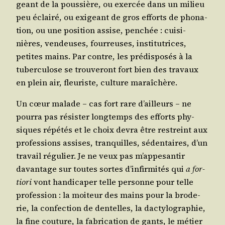
geant de la pous­sière, ou exer­cée dans un milieu
peu éclai­ré, ou exi­geant de gros efforts de pho­na­
tion, ou une posi­tion assise, pen­chée : cui­si­
nières, ven­deuses, four­reuses, ins­ti­tu­trices,
petites mains. Par contre, les pré­dis­po­sés à la
tuber­cu­lose se trou­ve­ront fort bien des tra­vaux
en plein air, fleu­riste, culture maraîchère.
Un cœur malade – cas fort rare d’ailleurs – ne
pour­ra pas résis­ter long­temps des efforts phy­
siques répé­tés et le choix devra être res­treint aux
pro­fes­sions assises, tran­quilles, séden­taires, d’un
tra­vail régu­lier. Je ne veux pas m’ap­pe­san­tir
davan­tage sur toutes sortes d’in­fir­mi­tés qui
a for­
tio­ri
vont han­di­ca­per telle per­sonne pour telle
pro­fes­sion : la moi­teur des mains pour la bro­de­
rie, la confec­tion de den­telles, la dac­ty­lo­gra­phie,
la fine cou­ture, la fabri­ca­tion de gants, le métier