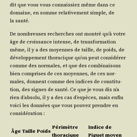
dit que vous vous connais­siez même dans ce
domaine, en somme rela­ti­ve­ment simple, de
la santé.
De nom­breuses recherches ont mon­tré qu’à votre
âge de crois­sance intense, de trans­for­ma­tion
même, il y a des moyennes de taille, de poids, de
déve­lop­pe­ment tho­ra­cique qu’on peut consi­dé­rer
comme des nor­males, et que des com­bi­nai­sons
bien com­prises de ces moyennes, de ces nor­
males, donnent comme des indices de consti­tu­
tion, des signes de san­té. Ce que je vous dis n’a
rien d’ab­so­lu, il y a des cas d’es­pèces, mais enfin
voi­ci les don­nées que vous pou­vez prendre en
considération :
Péri­mètre
Indice de
Âge
Taille
Poids
thoracique
Piguet moyen