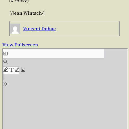
(
à suivre
)
[/​
Jean Wintsch/​]
Vincent Dubuc
View Fullscreen