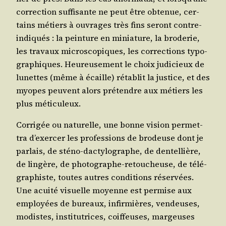
cor­rec­tion suf­fi­sante ne peut être obte­nue, cer­
tains métiers à ouvrages très fins seront contre-
indi­qués : la pein­ture en minia­ture, la bro­de­rie,
les tra­vaux micro­sco­piques, les cor­rec­tions typo­
gra­phiques. Heu­reu­se­ment le choix judi­cieux de
lunettes (même à écaille) réta­blit la jus­tice, et des
myopes peuvent alors pré­tendre aux métiers les
plus méticuleux.
Cor­ri­gée ou natu­relle, une bonne vision per­met­
tra d’exer­cer les pro­fes­sions de bro­deuse dont je
par­lais, de sté­no-dac­ty­lo­graphe, de den­tel­lière,
de lin­gère, de pho­to­graphe-retou­cheuse, de télé­
gra­phiste, toutes autres condi­tions réser­vées.
Une acui­té visuelle moyenne est per­mise aux
employées de bureaux, infir­mières, ven­deuses,
modistes, ins­ti­tu­trices, coif­feuses, mar­geuses