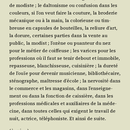
de modiste ; le dal­to­nisme ou confu­sion dans les
cou­leurs, si l’on veut faire la cou­ture, la bro­de­rie
méca­nique ou à la main, la colo­rieuse ou tim­
breuse en cap­sules de bou­teilles, la reliure d’art,
la dorure, cer­taines par­ties dans la vente au
public, la modist ; l’o­zène ou puan­teur du nez
pour le métier de coif­feuse ; les varices pour les
pro­fes­sions où il faut se tenir debout et immo­bile,
repas­seuse, blan­chis­seuse, cui­si­nière ; la dure­té
de l’ouïe pour deve­nir musi­cienne, biblio­thé­caire,
sté­no­graphe, maî­tresse d’é­cole ; la ner­vo­si­té dans
le com­merce et les maga­sins, dans l’en­sei­gne­
ment ou dans la fonc­tion de cais­sière, dans les
pro­fes­sions médi­cales et auxi­liaires de la méde­
cine, dans toutes celles qui exigent le tra­vail de
nuit, actrice, télé­pho­niste. Et ain­si de suite.