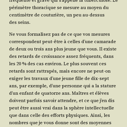
fré­quente et grave qui s’ap­pelle la tuber­cu­lose. Le
péri­mètre tho­ra­cique se mesure au moyen du
cen­ti­mètre de cou­tu­rière, un peu au-des­sus
des seins.
Ne vous for­ma­li­sez pas de ce que vos mesures
cor­res­pondent peut-être à celles d’une cama­rade
de deux ou trois ans plus jeune que vous. Il existe
des retards de crois­sance assez fré­quents, dans
les 20 % des cas envi­ron. Le plus sou­vent ces
retards sont rat­tra­pés, mais encore ne peut-on
exi­ger les tra­vaux d’une jeune fille de dix-sept
ans, par exemple, d’une per­sonne qui a la sta­ture
d’un enfant de qua­torze ans. Maîtres et élèves
doivent par­fois savoir attendre, et ce que j’en dis
peut être aus­si vrai dans la sphère intel­lec­tuelle
que dans celle des efforts phy­siques. Ain­si, les
nombres que je vous donne sont des moyennes