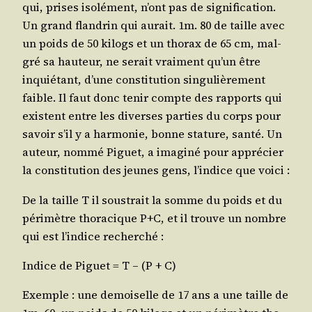
qui, prises iso­lé­ment, n’ont pas de signi­fi­ca­tion.
Un grand flan­drin qui aurait. 1m. 80 de taille avec
un poids de 50 kilogs et un tho­rax de 65 cm, mal­
gré sa hau­teur, ne serait vrai­ment qu’un être
inquié­tant, d’une consti­tu­tion sin­gu­liè­re­ment
faible. Il faut donc tenir compte des rap­ports qui
existent entre les diverses par­ties du corps pour
savoir s’il y a har­mo­nie, bonne sta­ture, san­té. Un
auteur, nom­mé Piguet, a ima­gi­né pour appré­cier
la consti­tu­tion des jeunes gens, l’in­dice que voici :
De la taille T il sous­trait la somme du poids et du
péri­mètre tho­ra­cique P+C, et il trouve un nombre
qui est l’in­dice recherché :
Indice de Piguet = T – (P + C)
Exemple : une demoi­selle de 17 ans a une taille de