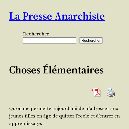
Aller
La Presse Anarchiste
au
contenu
Rechercher
Rechercher
Choses Élémentaires
Qu’on me per­mette aujourd’­hui de m’a­dres­ser aux
jeunes filles en âge de quit­ter l’é­cole et d’en­trer en
apprentissage.