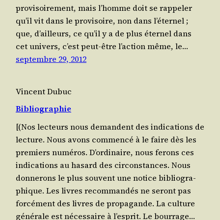
pro­vi­soi­re­ment, mais l’homme doit se rap­pe­ler
qu’il vit dans le pro­vi­soire, non dans l’é­ter­nel ;
que, d’ailleurs, ce qu’il y a de plus éter­nel dans
cet uni­vers, c’est peut-être l’ac­tion même, le…
septembre 29, 2012
Vincent Dubuc
Bibliographie
[(Nos lec­teurs nous demandent des indi­ca­tions de
lec­ture. Nous avons com­men­cé à le faire dès les
pre­miers numé­ros. D’or­di­naire, nous ferons ces
indi­ca­tions au hasard des cir­cons­tances. Nous
don­ne­rons le plus sou­vent une notice biblio­gra­
phique. Les livres recom­man­dés ne seront pas
for­cé­ment des livres de pro­pa­gande. La culture
géné­rale est néces­saire à l’es­prit. Le bour­rage…