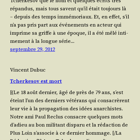
Tcher­ke­sov que le nom et quelques écrits très
répan­dus, mais tous savent qu’il était tou­jours là
– depuis des temps immé­mo­riaux. Et, en effet, s’il
n’a pas pris part aux évé­ne­ments en acteur qui
imprime sa griffe à une époque, il a été mêlé inti­
me­ment à la longue série…
septembre 29, 2012
Vincent Dubuc
Tcherkesov est mort
[(Le 18 août der­nier, âgé de près de 79 ans, s’est
éteint l’un des der­niers vété­rans qui consa­crèrent
leur vie à la pro­pa­ga­tion des idées anar­chistes.
Notre ami Paul Reclus consacre quelques mots
d’a­dieu au bon mili­tant dis­pa­ru et la rédac­tion de
Plus Loin s’as­so­cie à ce der­nier hommage. [/​La