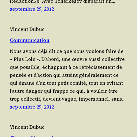
Rédaction./])] Avec Tcher­ke­sov dis­pa­raît un…
septembre 29, 2012
Vincent Dubuc
Communication
Nous avons déjà dit ce que nous vou­lons faire de
« Plus Loin ». D’a­bord, une œuvre aus­si col­lec­tive
que pos­sible, échap­pant à ce rétré­cis­se­ment de
pen­sée et d’ac­tion qui atteint géné­ra­le­ment ce
qui émane d’un tout petit comi­té, tout en évi­tant
l’autre dan­ger qui frappe ce qui, à vou­loir être
trop col­lec­tif, devient vague, imper­son­nel, sans…
septembre 29, 2012
Vincent Dubuc