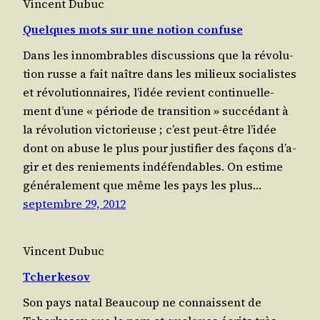
Vincent Dubuc
Quelques mots sur une notion confuse
Dans les innom­brables dis­cus­sions que la révo­lu­
tion russe a fait naître dans les milieux socia­listes
et révo­lu­tion­naires, l’i­dée revient conti­nuel­le­
ment d’une « période de tran­si­tion » suc­cé­dant à
la révo­lu­tion vic­to­rieuse ; c’est peut-être l’i­dée
dont on abuse le plus pour jus­ti­fier des façons d’a­
gir et des renie­ments indé­fen­dables. On estime
géné­ra­le­ment que même les pays les plus…
septembre 29, 2012
Vincent Dubuc
Tcherkesov
Son pays natal Beau­coup ne connaissent de