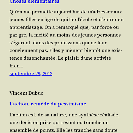
Choses élémentaires
Qu’on me per­mette aujourd’­hui de m’a­dres­ser aux
jeunes filles en âge de quit­ter l’é­cole et d’en­trer en
apprentissage. On a remar­qué que, par force ou
par gré, la moi­tié au moins des jeunes per­sonnes
s’é­garent, dans des pro­fes­sions qui ne leur
conviennent pas. Elles y mènent bien­tôt une exis­
tence désen­chan­tée. Le plai­sir d’une acti­vi­té
bien…
septembre 29, 2012
Vincent Dubuc
L’action, remède du pessimisme
L’ac­tion est, de sa nature, une syn­thèse réa­li­sée,
une déci­sion prise qui résout ou tranche un
ensemble de points. Elle les tranche sans doute