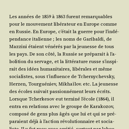
Les années de 1859 à 1863 furent remar­quables
pour le mou­ve­ment libé­ra­teur en Europe comme
en Rus­sie. En Europe, c’é­tait la guerre pour l’in­dé­
pen­dance ita­lienne ; les noms de Gari­bal­di, de
Maz­zi­ni étaient véné­rés par la jeu­nesse de tous
les pays. De son côté, la Rus­sie se pré­pa­rait à l’a­
bo­li­tion du ser­vage, et la lit­té­ra­ture russe s’ins­pi­
rait des idées huma­ni­taires, libé­rales et même
socia­listes, sous t’in­fluence de Tcher­ny­chevs­ky,
Her­zen, Tour­gué­niev, Mikhaï­lov. etc. La jeu­nesse
des écoles sui­vait pas­sion­né­ment leurs écrits.
Lorsque Tcher­ke­sov eut ter­ni­né l’é­cole (1864), il
entra en rela­tions avec le groupe de Kara­ko­zov,
com­po­sé de gens plus âgés que lui et qui se pré­
pa­raient déjà à l’ac­tion révo­lu­tion­naire et socia­
liste. Il y fut reçu avec ami­tié, sur­tout par lchou­