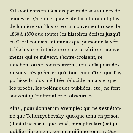
S’il avait consen­ti à nous par­ler de ses années de
jeu­nesse ! Quelques pages de lui jet­te­raient plus
de lumière sur l’his­toire du mou­ve­ment russe de
1860 à 1870 que toutes les his­toires écrites jus­qu’i­
ci. Car il connais­sait mieux que per­sonne la véri­
table his­toire inté­rieure de cette série de mou­ve­
ments qui se suivent, s’entre-croisent, se
touchent ou se contre­carrent, tout cela pour des
rai­sons très pré­cises qu’il faut connaître, que l’hy­
po­thèse la plus médi­tée n’é­lu­cide jamais et que
les pro­cès, les polé­miques publiées, etc., ne font
sou­vent qu’embrouiller et obscurcir.
Ain­si, pour don­ner un exemple : qui ne s’est éton­
né que Tcher­ny­chevs­ky, quoique tenu en pri­son
(dont il ne sor­tit que bri­sé, bien plus lard) ait pu
publier libre­ment, son magni­fique roman :
Que