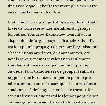
tine avec lequel Tcher­ke­sov vécut plus de quatre
mois dans la même chambre.
L’in­fluence de ce groupe fut très grande sur toute
la vie de Tcher­ke­sov. Les membres du groupe,
Ichou­tine, You­ra­sov, Kara­ko­zov, avaient à leur
dis­po­si­tion de larges moyens finan­ciers dont ils
usaient pour la pro­pa­gande et pour l’or­ga­ni­sa­tion
d’as­so­cia­tions ouvrières, de coopé­ra­tives, etc.,
tan­dis qu’eux-mêmes vivaient non seule­ment
sim­ple­ment, mais aus­si pau­vre­ment que des
ouvriers. Pour carac­té­ri­ser ce groupe il suf­fit de
rap­pe­ler que Kara­ko­zov fut pen­du pour le pre­
mier atten­tat, contre le tsar, que six autres furent
condam­nés à de longues années de tra­vaux for­
cés en Sibé­rie et que par­mi les jeunes gens de son
entou­rage se trou­vaient les ini­tia­teurs du mou­ve­