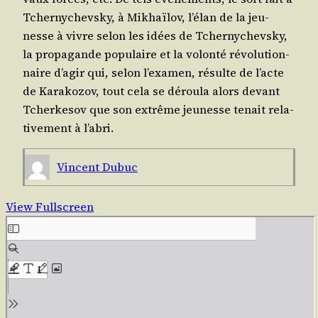
Tcher­ny­chevs­ky, à Mikhaï­lov, l’é­lan de la jeu­
nesse à vivre selon les idées de Tcher­ny­chevs­ky,
la pro­pa­gande popu­laire et la volon­té révo­lu­tion­
naire d’a­gir qui, selon l’exa­men, résulte de l’acte
de Kara­ko­zov, tout cela se dérou­la alors devant
Tcher­ke­sov que son extrême jeu­nesse tenait rela­
ti­ve­ment à l’abri.
Vincent Dubuc
View Fullscreen