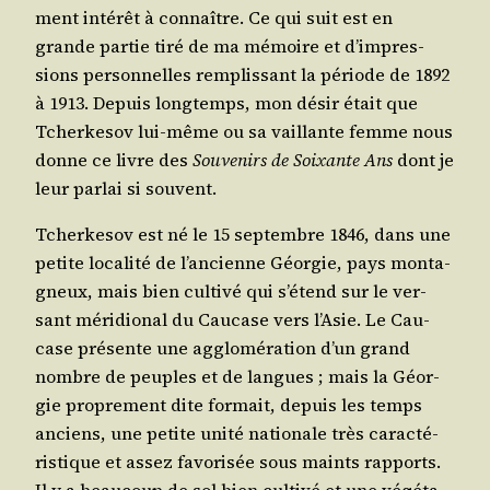
ment inté­rêt à connaître. Ce qui suit est en
grande par­tie tiré de ma mémoire et d’im­pres­
sions per­son­nelles rem­plis­sant la période de 1892
à 1913. Depuis long­temps, mon désir était que
Tcher­ke­sov lui-même ou sa vaillante femme nous
donne ce livre des
Sou­ve­nirs de Soixante Ans
dont je
leur par­lai si souvent.
Tcher­ke­sov est né le 15 sep­tembre 1846, dans une
petite loca­li­té de l’an­cienne Géor­gie, pays mon­ta­
gneux, mais bien culti­vé qui s’é­tend sur le ver­
sant méri­dio­nal du Cau­case vers l’A­sie. Le Cau­
case pré­sente une agglo­mé­ra­tion d’un grand
nombre de peuples et de langues ; mais la Géor­
gie pro­pre­ment dite for­mait, depuis les temps
anciens, une petite uni­té natio­nale très carac­té­
ris­tique et assez favo­ri­sée sous maints rap­ports.