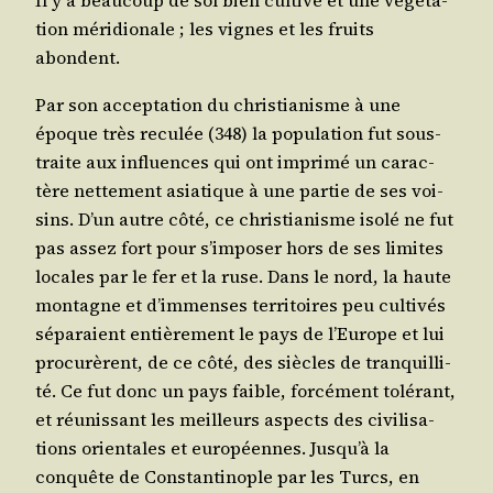
Il y a beau­coup de sol bien culti­vé et une végé­ta­
tion méri­dio­nale ; les vignes et les fruits
abondent.
Par son accep­ta­tion du chris­tia­nisme à une
époque très recu­lée (348) la popu­la­tion fut sous­
traite aux influences qui ont impri­mé un carac­
tère net­te­ment asia­tique à une par­tie de ses voi­
sins. D’un autre côté, ce chris­tia­nisme iso­lé ne fut
pas assez fort pour s’im­po­ser hors de ses limites
locales par le fer et la ruse. Dans le nord, la haute
mon­tagne et d’im­menses ter­ri­toires peu culti­vés
sépa­raient entiè­re­ment le pays de l’Eu­rope et lui
pro­cu­rèrent, de ce côté, des siècles de tran­quilli­
té. Ce fut donc un pays faible, for­cé­ment tolé­rant,
et réunis­sant les meilleurs aspects des civi­li­sa­
tions orien­tales et euro­péennes. Jus­qu’à la
conquête de Constan­ti­nople par les Turcs, en