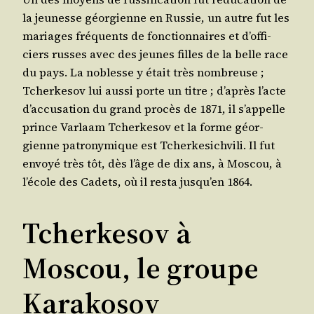
la jeu­nesse géor­gienne en Rus­sie, un autre fut les
mariages fré­quents de fonc­tion­naires et d’of­fi­
ciers russes avec des jeunes filles de la belle race
du pays. La noblesse y était très nom­breuse ;
Tcher­ke­sov lui aus­si porte un titre ; d’a­près l’acte
d’ac­cu­sa­tion du grand pro­cès de 1871, il s’ap­pelle
prince Var­laam Tcher­ke­sov et la forme géor­
gienne patro­ny­mique est Tcher­ke­si­ch­vi­li. Il fut
envoyé très tôt, dès l’âge de dix ans, à Mos­cou, à
l’é­cole des Cadets, où il res­ta jus­qu’en 1864.
Tcherkesov à
Moscou, le groupe
Karakosov