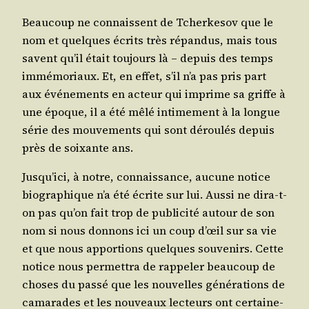
Beau­coup ne connaissent de Tcher­ke­sov que le
nom et quelques écrits très répan­dus, mais tous
savent qu’il était tou­jours là – depuis des temps
immé­mo­riaux. Et, en effet, s’il n’a pas pris part
aux évé­ne­ments en acteur qui imprime sa griffe à
une époque, il a été mêlé inti­me­ment à la longue
série des mou­ve­ments qui sont dérou­lés depuis
près de soixante ans.
Jus­qu’i­ci, à notre, connais­sance, aucune notice
bio­gra­phique n’a été écrite sur lui. Aus­si ne dira-t-
on pas qu’on fait trop de publi­ci­té autour de son
nom si nous don­nons ici un coup d’œil sur sa vie
et que nous appor­tions quelques sou­ve­nirs. Cette
notice nous per­met­tra de rap­pe­ler beau­coup de
choses du pas­sé que les nou­velles géné­ra­tions de
cama­rades et les nou­veaux lec­teurs ont cer­tai­ne­