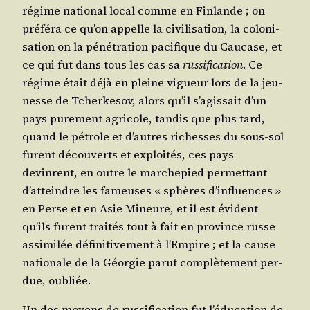
régime natio­nal local comme en Fin­lande ; on
pré­fé­ra ce qu’on appelle la civi­li­sa­tion, la colo­ni­
sa­tion on la péné­tra­tion paci­fique du Cau­case, et
ce qui fut dans tous les cas sa
rus­si­fi­ca­tion
. Ce
régime était déjà en pleine vigueur lors de la jeu­
nesse de Tcher­ke­sov, alors qu’il s’a­gis­sait d’un
pays pure­ment agri­cole, tan­dis que plus tard,
quand le pétrole et d’autres richesses du sous-sol
furent décou­verts et exploi­tés, ces pays
devinrent, en outre le mar­che­pied per­met­tant
d’at­teindre les fameuses « sphères d’in­fluences »
en Perse et en Asie Mineure, et il est évident
qu’ils furent trai­tés tout à fait en pro­vince russe
assi­mi­lée défi­ni­ti­ve­ment à l’Em­pire ; et la cause
natio­nale de la Géor­gie parut com­plè­te­ment per­
due, oubliée.
Un des moyens de rus­si­fi­ca­tion fut l’é­du­ca­tion de