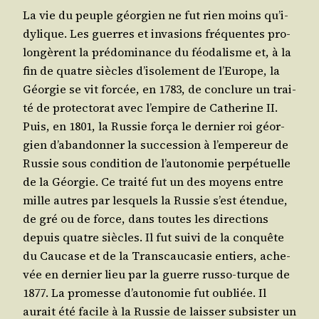
La vie du peuple géor­gien ne fut rien moins qu’i­
dy­lique. Les guerres et inva­sions fré­quentes pro­
lon­gèrent la pré­do­mi­nance du féo­da­lisme et, à la
fin de quatre siècles d’i­so­le­ment de l’Eu­rope, la
Géor­gie se vit for­cée, en 1783, de conclure un trai­
té de pro­tec­to­rat avec l’empire de Cathe­rine II.
Puis, en 1801, la Rus­sie for­ça le der­nier roi géor­
gien d’a­ban­don­ner la suc­ces­sion à l’empereur de
Rus­sie sous condi­tion de l’au­to­no­mie per­pé­tuelle
de la Géor­gie. Ce trai­té fut un des moyens entre
mille autres par les­quels la Rus­sie s’est éten­due,
de gré ou de force, dans toutes les direc­tions
depuis quatre siècles. Il fut sui­vi de la conquête
du Cau­case et de la Trans­cau­ca­sie entiers, ache­
vée en der­nier lieu par la guerre rus­so-turque de
1877. La pro­messe d’au­to­no­mie fut oubliée. Il
aurait été facile à la Rus­sie de lais­ser sub­sis­ter un