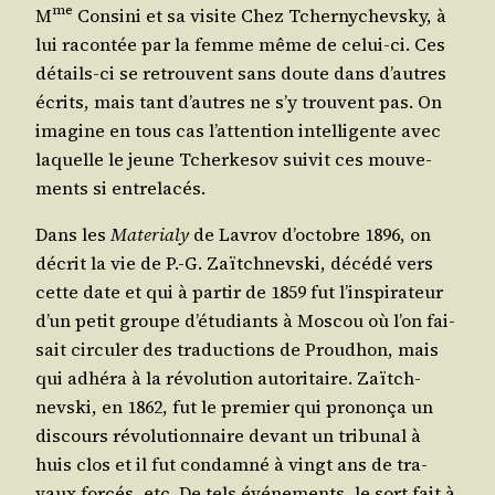
me
M
Consi­ni et sa visite Chez Tcher­ny­chevs­ky, à
lui racon­tée par la femme même de celui-ci. Ces
détails-ci se retrouvent sans doute dans d’autres
écrits, mais tant d’autres ne s’y trouvent pas. On
ima­gine en tous cas l’at­ten­tion intel­li­gente avec
laquelle le jeune Tcher­ke­sov sui­vit ces mou­ve­
ments si entrelacés.
Dans les
Mate­ria­ly
de Lavrov d’oc­tobre 1896, on
décrit la vie de P.-G. Zaïtch­nevs­ki, décé­dé vers
cette date et qui à par­tir de 1859 fut l’ins­pi­ra­teur
d’un petit groupe d’é­tu­diants à Mos­cou où l’on fai­
sait cir­cu­ler des tra­duc­tions de Prou­dhon, mais
qui adhé­ra à la révo­lu­tion auto­ri­taire. Zaïtch­
nevs­ki, en 1862, fut le pre­mier qui pro­non­ça un
dis­cours révo­lu­tion­naire devant un tri­bu­nal à
huis clos et il fut condam­né à vingt ans de tra­
vaux for­cés, etc. De tels évé­ne­ments, le sort fait à