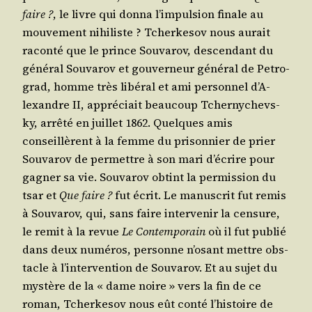
faire ?
, le livre qui don­na l’im­pul­sion finale au
mou­ve­ment nihi­liste ? Tcher­ke­sov nous aurait
racon­té que le prince Sou­va­rov, des­cen­dant du
géné­ral Sou­va­rov et gou­ver­neur géné­ral de Petro­
grad, homme très libé­ral et ami per­son­nel d’A­
lexandre II, appré­ciait beau­coup Tcher­ny­chevs­
ky, arrê­té en juillet 1862. Quelques amis
conseillèrent à la femme du pri­son­nier de prier
Sou­va­rov de per­mettre à son mari d’é­crire pour
gagner sa vie. Sou­va­rov obtint la per­mis­sion du
tsar et
Que faire ?
fut écrit. Le manus­crit fut remis
à Sou­va­rov, qui, sans faire inter­ve­nir la cen­sure,
le remit à la revue
Le Contem­po­rain
où il fut publié
dans deux numé­ros, per­sonne n’o­sant mettre obs­
tacle à l’in­ter­ven­tion de Sou­va­rov. Et au sujet du
mys­tère de la « dame noire » vers la fin de ce
roman, Tcher­ke­sov nous eût conté l’his­toire de