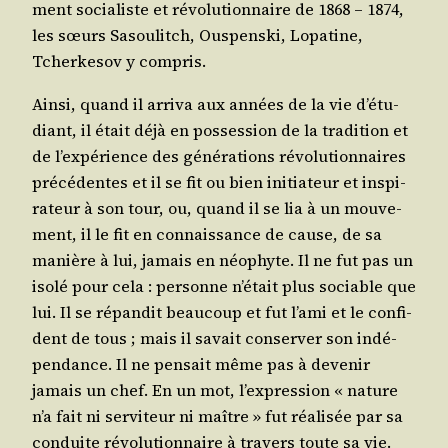
ment socia­liste et révo­lu­tion­naire de 1868 – 1874,
les sœurs Sasou­litch, Ous­pens­ki, Lopa­tine,
Tcher­ke­sov y compris.
Ain­si, quand il arri­va aux années de la vie d’é­tu­
diant, il était déjà en pos­ses­sion de la tra­di­tion et
de l’ex­pé­rience des géné­ra­tions révo­lu­tion­naires
pré­cé­dentes et il se fit ou bien ini­tia­teur et ins­pi­
ra­teur à son tour, ou, quand il se lia à un mou­ve­
ment, il le fit en connais­sance de cause, de sa
manière à lui, jamais en néo­phyte. Il ne fut pas un
iso­lé pour cela : per­sonne n’é­tait plus sociable que
lui. Il se répan­dit beau­coup et fut l’a­mi et le confi­
dent de tous ; mais il savait conser­ver son indé­
pen­dance. Il ne pen­sait même pas à deve­nir
jamais un chef. En un mot, l’ex­pres­sion « nature
n’a fait ni ser­vi­teur ni maître » fut réa­li­sée par sa
conduite révo­lu­tion­naire à tra­vers toute sa vie.