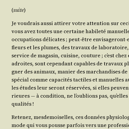
(
suite
)
Je vou­drais aus­si atti­rer votre atten­tion sur ceci
vous avez toutes une cer­taine habi­le­té manuelle.
occu­pa­tions déli­cates ; peut-être envi­sa­ge­ront-
fleurs et les plumes, des tra­vaux de labo­ra­toir
ser­vice de maga­sin, cui­sine, cou­ture ; c’est ch
adroites, sont cepen­dant capables de tra­vaux plus 
gner des ani­maux, manier des mar­chan­dises de gr
spé­cial comme capa­ci­tés tac­tiles et manuelles au
les études leur seront réser­vées, si elles peuvent 
rieures ― à condi­tion, ne l’ou­blions pas, qu’elles
qualités !
Rete­nez, mes­de­moi­selles, ces don­nées phy­sio­l
mode qui vous pousse par­fois vers une pro­fes­sio