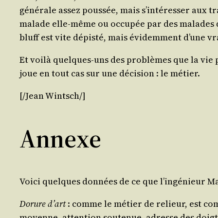
géné­rale assez pous­sée, mais s’in­té­res­ser aux 
malade elle-même ou occu­pée par des malades que d
bluff est vite dépis­té, mais évi­dem­ment d’une v
Et voi­là quelques-uns des pro­blèmes que la vie p
joue en tout cas sur une déci­sion : le métier.
[/​Jean
Wintsch
/​]
Annexe
Voi­ci quelques don­nées de ce que l’in­gé­nieur Ma
Dorure d’art
: comme le métier de relieur, est com­
moyenne, atten­tion sou­te­nue, adresse des doigts