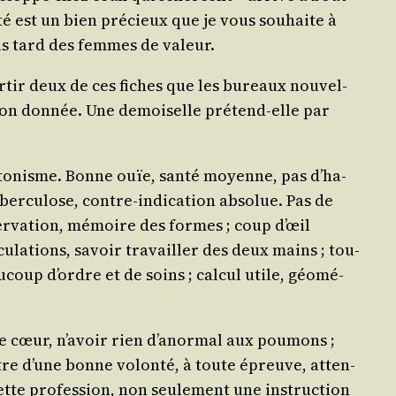
­té est un bien pré­cieux que je vous sou­haite à
lus tard des femmes de valeur.
sor­tir deux de ces fiches que les bureaux nou­vel­
ion don­née. Une demoi­selle pré­tend-elle par
l­to­nisme. Bonne ouïe, san­té moyenne, pas d’ha­
er­cu­lose, contre-indi­ca­tion abso­lue. Pas de
­ser­va­tion, mémoire des formes ; coup d’œil
u­la­tions, savoir tra­vailler des deux mains ; tou­
au­coup d’ordre et de soins ; cal­cul utile, géo­mé­
 cœur, n’a­voir rien d’a­nor­mal aux pou­mons ;
 être d’une bonne volon­té, à toute épreuve, atten­
 cette pro­fes­sion, non seule­ment une ins­truc­tion