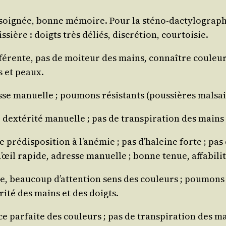
 soi­gnée, bonne mémoire. Pour la sté­no-dac­ty­lo­graph
­sière : doigts très déliés, dis­cré­tion, courtoisie.
­fé­rente, pas de moi­teur des mains, connaître cou­leu
s et peaux.
sse manuelle ; pou­mons résis­tants (pous­sières malsai
x­té­ri­té manuelle ; pas de trans­pi­ra­tion des mains 
pré­dis­po­si­tion à l’a­né­mie ; pas d’ha­leine forte ; p
il rapide, adresse manuelle ; bonne tenue, affa­bi­li­
, beau­coup d’at­ten­tion sens des cou­leurs ; pou­mons et
i­té des mains et des doigts.
 par­faite des cou­leurs ; pas de trans­pi­ra­tion des m