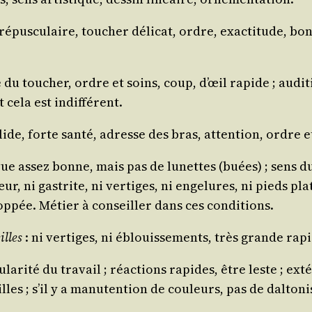
é­pus­cu­laire, tou­cher déli­cat, ordre, exac­ti­tude, 
 du tou­cher, ordre et soins, coup, d’œil rapide ; audi­t
t cela est indifférent.
de, forte san­té, adresse des bras, atten­tion, ordre e
ue assez bonne, mais pas de lunettes (buées) ; sens du go
 ni gas­trite, ni ver­tiges, ni enge­lures, ni pieds plats
lop­pée. Métier à conseiller dans ces conditions.
illes
: ni ver­tiges, ni éblouis­se­ments, très grande rap
­la­ri­té du tra­vail ; réac­tions rapides, être leste ; e
les ; s’il y a manu­ten­tion de cou­leurs, pas de dal­to­