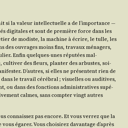
ait si la valeur intel­lec­tuelle a de l’im­por­tance ―
tés digi­tales et sont de pre­mière force dans les
 métier de modiste, la machine à écrire, le tulle, les
dans des ouvrages moins fins, tra­vaux ména­gers,
­cu­lier. Enfin quelques-unes répu­tées mal­
 culti­ver des fleurs, plan­ter des arbustes, soi­
­fes­ter. D’autres, si elles ne pré­sentent rien de
ans le tra­vail céré­bral ; visuelles ou audi­tives,
nt, ou dans des fonc­tions admi­nis­tra­tives supé­
­ti­ve­ment calmes, sans comp­ter vingt autres
vous connais­sez pas encore. Et vous ver­rez que la
vous éga­rer. Vous choi­si­rez davan­tage d’a­près