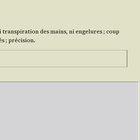
trans­pi­ra­tion des mains, ni enge­lures ; coup
és ; précision.