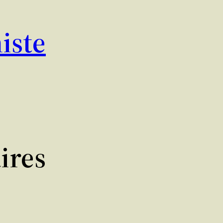
iste
ires