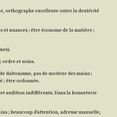
e, ortho­graphe excel­lente outre la dex­té­ri­té
rs et nuances ; être éco­nome de la matière ;
nes).
; ordre et soins.
as de dal­to­nisme, pas de moi­teur des mains ;
té ; être ordonnée.
 audi­tion indif­fé­rents. Dans la bon­ne­te­rie
ains ; beau­coup d’at­ten­tion, adresse manuelle,