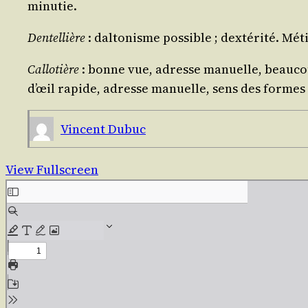
minutie.
Den­tel­lière
: dal­to­nisme pos­sible ; dex­té­ri­té. 
Cal­lo­tière
: bonne vue, adresse manuelle, beau­coup 
d’œil rapide, adresse manuelle, sens des formes ; o
Vincent Dubuc
View Fullscreen