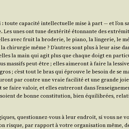
 : toute capa­ci­té intel­lec­tuelle mise à part ― et l’on s
 Les unes ont tune dex­té­ri­té éton­nante des extré­mi­
elles avec fruit la bro­de­rie, le pia­no, la lin­ge­rie, le
e, la chi­rur­gie même ? D’autres sont plus à leur aise 
ez elles la main qui agit plus que chaque doigt en par­ti
mas­sifs peut-être ; elles aime­ront à faire la les­sive,
os ; c’est tout le bras qui éprouve le besoin de se mani
ront par contre une vraie faci­li­té et une grande joie d
se faire valoir, et elles entre­ront dans l’en­sei­gne­me
 soient de bonne consti­tu­tion, bien équi­li­brées, rela
o­giques, ques­tion­nez-vous à leur endroit, si vous ne 
n risque, par rap­port à votre orga­ni­sa­tion même, de 