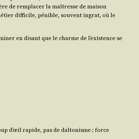
ière de rem­pla­cer la maî­tresse de mai­son
er dif­fi­cile, pénible, sou­vent ingrat, où le
mi­ner en disant que le charme de l’exis­tence se
up d’œil rapide, pas de dal­to­nisme ; force