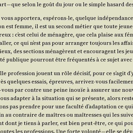
 à part — que selon le goût du jour ou le simple hasard d
 vous appor­te­ra, espé­rons-le, quelque indé­pen­dance e
l’on est femme, il est un second métier que toute jeun
x : c’est celui de ména­gère, que cela plaise aux fémi
ler, ce qui n’est pas pour arran­ger tou­jours les affai
ieux, des sec­tions ména­gèrent et encou­ragent les je
li­té publique pour­ront être fré­quen­tés à ce sujet avec u
pro­fes­sion jouent un rôle déci­sif, pour ce s’a­git d’y réu
rès quelques essais, épreuves, arri­vez-vous faci­le­men
ez-vous par contre une peine inouïe à assu­rer une nou­
us adap­ter à la situa­tion qui se pré­sente, alors res
ons pas prendre pour une facul­té d’a­dap­ta­tion ce qui n
n au contraire de maîtres ou maî­tresses qui les suiven
ment dont je tiens à par­ler, est bien peut-être, ce qui p
toutes les pro­fes­sions. Une forte volon­té — elle se d