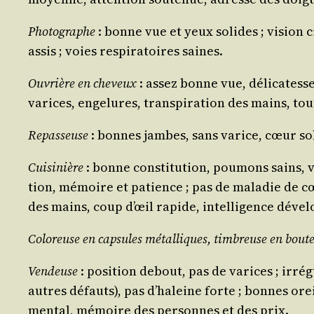
Pho­to­graphe
: bonne vue et yeux solides ; vision cr
assis ; voies res­pi­ra­toires saines.
Ouvrière en che­veux
: assez bonne vue, déli­ca­tesse
varices, enge­lures, trans­pi­ra­tion des mains, tou
Repas­seuse
: bonnes jambes, sans varice, cœur soli
Cui­si­nière
: bonne consti­tu­tion, pou­mons sains, v
tion, mémoire et patience ; pas de mala­die de cœur,
des mains, coup d’œil rapide, intel­li­gence déve­
Colo­reuse en cap­sules métal­liques, tim­breuse en bou­te
Ven­deuse
: posi­tion debout, pas de varices ; irré­gu
autres défauts), pas d’ha­leine forte ; bonnes oreil
men­tal, mémoire des per­sonnes et des prix.