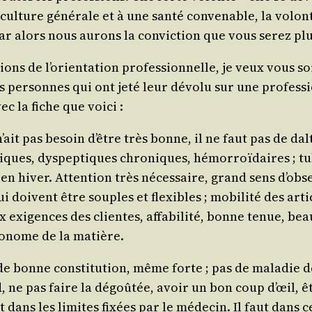
e culture géné­rale et à une san­té conve­nable, la volon
, car alors nous aurons la convic­tion que vous serez p
ions de l’o­rien­ta­tion pro­fes­sion­nelle, je veux vous 
 per­sonnes qui ont jeté leur dévo­lu sur une pro­fes­s
ec la fiche que voici :
n’ait pas besoin d’être très bonne, il ne faut pas de da
iques, dys­pep­tiques chro­niques, hémor­roï­daires ; tub
es en hiver. Atten­tion très néces­saire, grand sens d’ob
doivent être souples et flexibles ; mobi­li­té des arti­c
aux exi­gences des clientes, affa­bi­li­té, bonne tenue, be
éco­nome de la matière.
e bonne consti­tu­tion, même forte ; pas de mala­die de
oid, ne pas faire la dégoû­tée, avoir un bon coup d’œil,
­tant dans les limites fixées par le méde­cin. Il faut dans