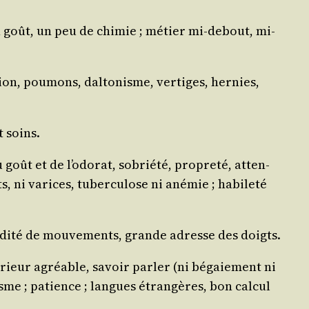
bon goût, un peu de chi­mie ; métier mi-debout, mi-
ion, pou­mons, dal­to­nisme, ver­tiges, her­nies,
t soins.
ût et de l’o­do­rat, sobrié­té, pro­pre­té, atten­
, ni varices, tuber­cu­lose ni ané­mie ; habi­le­té
i­di­té de mou­ve­ments, grande adresse des doigts.
xté­rieur agréable, savoir par­ler (ni bégaie­ment ni
nisme ; patience ; langues étran­gères, bon cal­cul