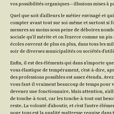
vos pos­si­bi­li­tés orga­niques — illu­sions mises
Quel que soit d’ailleurs le métier envi­sa­gé et qui
comp­ter avant tout sur soi-même et sur­tout si 
mesures au moins sous peine de déboires nom­breu
sociale qu’il mérite et on l’exerce comme un pis-al
écoles ouvrent de plus en plus, dans tous les mil
soir de diverses muni­ci­pa­li­tés ou socié­tés d’u­ti­
Enfin, il est des élé­ments qui dans n’im­porte quelle 
vous élas­tique de tem­pé­ra­ment, c’est-à-dire, ap
des pro­fes­sions pos­sibles est assez éten­du. Av
vous faut-il vrai­ment beau­coup de temps pour vo
deve­nez une fonc­tion­naire. Mais atten­tion, n’al­l
de touche-à-tout, car les touche-à-tout ont besoi
reste. La volon­té d’a­bou­tir, et c’est l’autre élé­
pour tous est la qua­li­té maî­tresse requise dans 