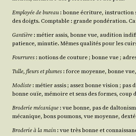
Employée de bureau
: bonne écri­ture, ins­truc­tion
des doigts. Comp­table : grande pon­dé­ra­tion. Cais
Gan­tière
: métier assis, bonne vue, audi­tion indif
patience, minu­tie. Mêmes qua­li­tés pour les cuir
Four­rures
: notions de cou­ture ; bonne vue ; adre
Tulle, fleurs et plumes
: force moyenne, bonne vue, de
Modiste
: métier assis ; assez bonne vision ; pas de 
bonne ouïe, mémoire et sens des formes, coup d’œ
Bro­de­rie méca­nique
: vue bonne, pas de dal­to­nisme
méca­nique, bons pou­mons, vue moyenne, dex­té­r
Bro­de­rie à la main
: vue très bonne et connais­sance