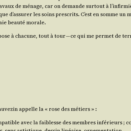
tra­vaux de ménage, car on demande sur­tout à l’in­fir­m
’as­su­rer les soins pres­crits. C’est en somme un méti
raie beau­té morale.
ose à cha­cune, tout à tour — ce qui me per­met de ter­
u­ve­zin appelle la « rose des métiers » :
pa­tible avec la fai­blesse des membres infé­rieurs ; co
, sens artis­tique, des­sin linéaire, ornementation.