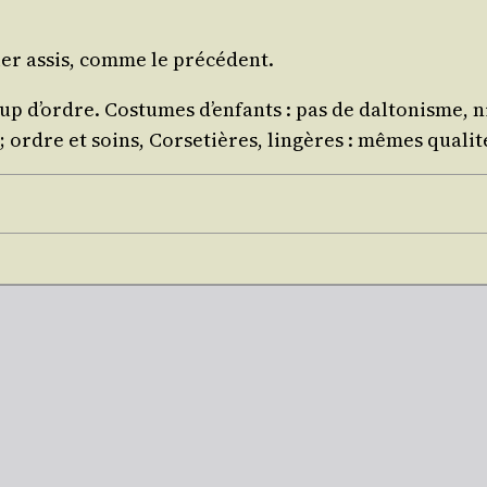
Métier assis, comme le précédent.
d’ordre. Cos­tumes d’en­fants : pas de dal­to­nisme, ni 
rdre et soins, Cor­se­tières, lin­gères : mêmes qua­li­t