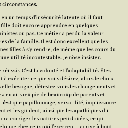
es circonstances.
n un temps d’in­sé­cu­ri­té latente où il faut
e fille doit encore apprendre en quelques
­nistes ou pas. Ce métier a per­du la valeur
res de la famille. Il est donc excellent que les
unes filles à s’y rendre, de même que les cours du
ne uti­li­té incon­tes­table. Je n’ose insister.
s­sir. C’est la volon­té et l’a­dap­ta­bi­li­té. Êtes-
t à exé­cu­ter ce que vous dési­rez, alors le choix
velle besogne, détes­tez-vous les chan­ge­ments et
­tez-en au vœu pie de beau­coup de parents et
’est que papillon­nage, ver­sa­ti­li­té, impuis­sance
t et les guident, ain­si que les apa­thiques du
our­ra cor­ri­ger les natures peu douées, ce qui
éve­loppe chez ceux qui l’exercent — arrive à bout