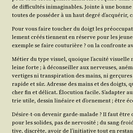
de dif­fi­cul­tés inima­gi­nables. Jointe à une bonn
toutes de pos­sé­der à un haut degré d’ac­qué­rir
Pour vous faire tou­cher du doigt les pré­oc­cu­pa­t
le­ment créés tiennent en réserve pour les jeunes
exemple se faire cou­tu­rière ? on la confronte av
Métier du type visuel, quoique l’a­cui­té visuelle 
leine forte ; à décon­seiller aux ner­veuses, ané­m
ver­tiges ni trans­pi­ra­tion des mains, ni ger­çur
rapide et sûr. Adresse des mains et des doigts, qui 
cher fin et déli­cat. Élo­cu­tion facile. S’a­dap­ter 
trie utile, des­sin linéaire et d’or­ne­ment ; être 
Désire-t-on deve­nir garde-malade ? II faut être d
pour les solides, pas de ner­vo­si­té ; du sang-fr
tive, dis­crète, avoir de l’i­ni­tia­tive tout en res