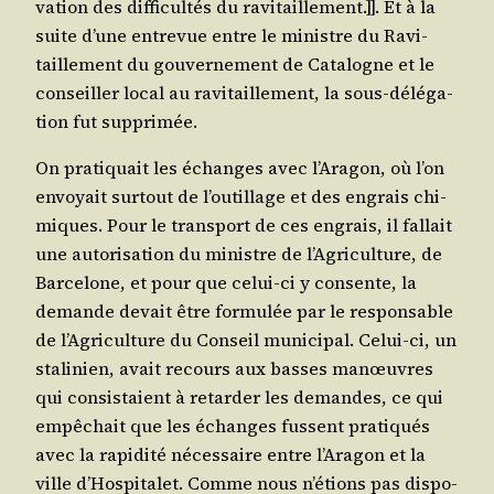
va­tion des dif­fi­cul­tés du ravi­taille­ment.]]. Et à la
suite d’une entre­vue entre le ministre du Ravi­
taille­ment du gou­ver­ne­ment de Cata­logne et le
conseiller local au ravi­taille­ment, la sous-délé­ga­
tion fut supprimée.
On pra­ti­quait les échanges avec l’A­ra­gon, où l’on
envoyait sur­tout de l’ou­tillage et des engrais chi­
miques. Pour le trans­port de ces engrais, il fal­lait
une auto­ri­sa­tion du ministre de l’A­gri­cul­ture, de
Bar­ce­lone, et pour que celui-ci y consente, la
demande devait être for­mu­lée par le res­pon­sable
de l’A­gri­cul­ture du Conseil muni­ci­pal. Celui-ci, un
sta­li­nien, avait recours aux basses manœuvres
qui consis­taient à retar­der les demandes, ce qui
empê­chait que les échanges fussent pra­ti­qués
avec la rapi­di­té néces­saire entre l’A­ra­gon et la
ville d’Hos­pi­ta­let. Comme nous n’é­tions pas dis­po­