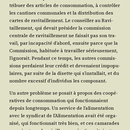
tri­buer des articles de consom­ma­tion, à contrô­ler
les can­tines com­mu­nales et la dis­tri­bu­tion des
cartes de ravi­taille­ment. Le conseiller au Ravi­
taille­ment, qui devait pré­si­der la com­mis­sion
cen­trale de ravi­taille­ment ne fai­sait pas son tra­
vail, par inca­pa­ci­té d’a­bord, ensuite parce que la
Com­mis­sion, habi­tuée à tra­vailler sérieu­se­ment,
l’i­gno­rait. Pen­dant ce temps, les autres com­mis­
sions per­daient leur cré­dit et deve­naient impo­pu­
laires, par suite de la disette qui s’ins­tal­lait, et du
nombre exces­sif d’in­di­vi­dus les composant.
Un autre pro­blème se posait à pro­pos des coopé­
ra­tives de consom­ma­tion qui fonc­tion­naient
depuis long­temps. Un ser­vice de l’a­li­men­ta­tion
avec le syn­di­cat de l’A­li­men­ta­tion avait été orga­
ni­sé, qui fonc­tion­nait très bien, et ces cama­rades