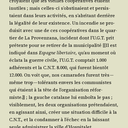
croyaient que les vieilles coopé­ra­tives étaient
inutiles ; mais celles-ci s’obs­ti­naient et per­sis­
taient dans leurs acti­vi­tés, en s’a­bri­tant der­rière
la léga­li­té de leur exis­tence. Un incen­die se pro­
dui­sit avec une de ces coopé­ra­tives dans le quar­
tier de La Pro­ven­za­na, inci­dent dont l’U.G.T. prit
pré­texte pour se reti­rer de la muni­ci­pa­li­té [[Il est
indi­qué dans
Espagne liber­taire
, qu’au moment où
écla­ta la guerre civile, l’U.G.T. comp­tait 1.000
adhé­rents et la C.N.T. 8.000, qui furent bien­tôt
12.000. On voit que, nos cama­rades furent très —
même trop — tolé­rants envers les com­mu­nistes
qui étaient à la tête de l’or­ga­ni­sa­tion réfor­
miste.]] ; la gauche cata­lane lui emboî­ta le pas ;
visi­ble­ment, les deux orga­ni­sa­tions pré­ten­daient,
en agis­sant ain­si, créer une situa­tion dif­fi­cile à la
C.N.T., et la condam­ner à l’é­chec en la lais­sant
seule admi­nis­trer la ville d’Hospitalet.