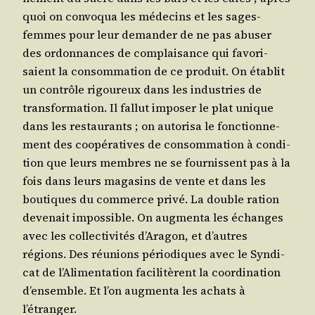
quoi on convo­qua les méde­cins et les sages-
femmes pour leur deman­der de ne pas abu­ser
des ordon­nances de com­plai­sance qui favo­ri­
saient la consom­ma­tion de ce pro­duit. On éta­blit
un contrôle rigou­reux dans les indus­tries de
trans­for­ma­tion. Il fal­lut impo­ser le plat unique
dans les res­tau­rants ; on auto­ri­sa le fonc­tion­ne­
ment des coopé­ra­tives de consom­ma­tion à condi­
tion que leurs membres ne se four­nissent pas à la
fois dans leurs maga­sins de vente et dans les
bou­tiques du com­merce pri­vé. La double ration
deve­nait impos­sible. On aug­men­ta les échanges
avec les col­lec­ti­vi­tés d’A­ra­gon, et d’autres
régions. Des réunions pério­diques avec le Syn­di­
cat de l’A­li­men­ta­tion faci­li­tèrent la coor­di­na­tion
d’en­semble. Et l’on aug­men­ta les achats à
l’étranger.