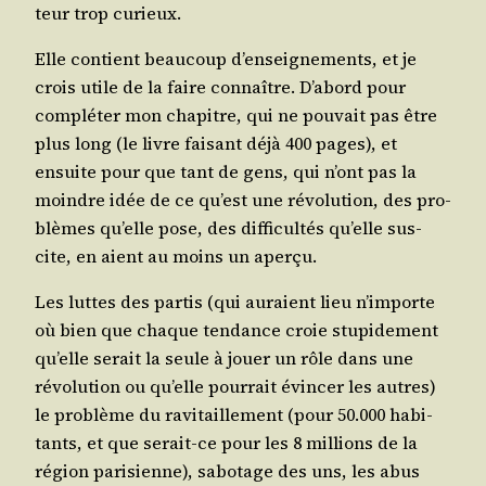
teur trop curieux.
Elle contient beau­coup d’en­sei­gne­ments, et je
crois utile de la faire connaître. D’a­bord pour
com­plé­ter mon cha­pitre, qui ne pou­vait pas être
plus long (le livre fai­sant déjà 400 pages), et
ensuite pour que tant de gens, qui n’ont pas la
moindre idée de ce qu’est une révo­lu­tion, des pro­
blèmes qu’elle pose, des dif­fi­cul­tés qu’elle sus­
cite, en aient au moins un aperçu.
Les luttes des par­tis (qui auraient lieu n’im­porte
où bien que chaque ten­dance croie stu­pi­de­ment
qu’elle serait la seule à jouer un rôle dans une
révo­lu­tion ou qu’elle pour­rait évin­cer les autres)
le pro­blème du ravi­taille­ment (pour 50.000 habi­
tants, et que serait-ce pour les 8 mil­lions de la
région pari­sienne), sabo­tage des uns, les abus