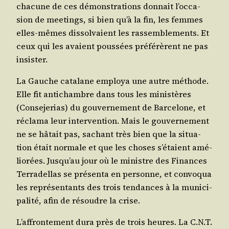
cha­cune de ces démons­tra­tions don­nait l’oc­ca­
sion de mee­tings, si bien qu’à la fin, les femmes
elles-mêmes dis­sol­vaient les ras­sem­ble­ments. Et
ceux qui les avaient pous­sées pré­fé­rèrent ne pas
insister.
La Gauche cata­lane employa une autre méthode.
Elle fit anti­chambre dans tous les minis­tères
(Conse­je­rias) du gou­ver­ne­ment de Bar­ce­lone, et
récla­ma leur inter­ven­tion. Mais le gou­ver­ne­ment
ne se hâtait pas, sachant très bien que la situa­
tion était nor­male et que les choses s’é­taient amé­
lio­rées. Jus­qu’au jour où le ministre des Finances
Ter­ra­del­las se pré­sen­ta en per­sonne, et convo­qua
les repré­sen­tants des trois ten­dances à la muni­ci­
pa­li­té, afin de résoudre la crise.
L’af­fron­te­ment dura près de trois heures. La C.N.T.