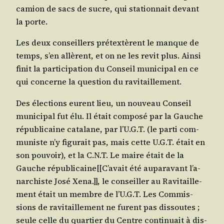
camion de sacs de sucre, qui sta­tion­nait devant
la porte.
Les deux conseillers pré­tex­tèrent le manque de
temps, s’en allèrent, et on ne les revit plus. Ain­si
finit la par­ti­ci­pa­tion du Conseil muni­ci­pal en ce
qui concerne la ques­tion du ravitaillement.
Des élec­tions eurent lieu, un nou­veau Conseil
muni­ci­pal fut élu. Il était com­po­sé par la Gauche
répu­bli­caine cata­lane, par l’U.G.T. (le par­ti com­
mu­niste n’y figu­rait pas, mais cette U.G.T. était en
son pou­voir), et la C.N.T. Le maire était de la
Gauche républicaine[[C’avait été aupa­ra­vant l’a­
nar­chiste José Xena.]], le conseiller au Ravi­taille­
ment était un membre de l’U.G.T. Les Com­mis­
sions de ravi­taille­ment ne furent pas dis­soutes ;
seule celle du quar­tier du Centre conti­nuait à dis­