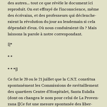
des autres… tout ce que révèle le docu­ment ici
repro­duit. On est effrayé de l’in­cons­cience, même
des écri­vains, et des pro­fes­seurs qui déclen­che­
raient la révo­lu­tion du jour au len­de­main si cela
dépen­dait d’eux. Où nous condui­raient-ils ? Mais
lais­sons la parole à notre correspondant.
[|
*
* *
* * *
|]
Ce fut le 20 ou le 21 juillet que la C.N.T. consti­tua
spon­ta­né­ment les Com­mis­sions de ravi­taille­ment
des quar­tiers Centre d’Hos­pi­ta­let, San­ta Eula­lia
(dont on chan­gea le nom pour celui de La Pro­ven­
za­na [[Ce fut une mesure spon­ta­née des liber­