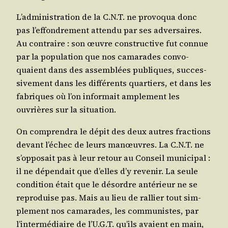
L’ad­mi­nis­tra­tion de la C.N.T. ne pro­vo­qua donc
pas l’ef­fon­dre­ment atten­du par ses adver­saires.
Au contraire : son œuvre construc­tive fut connue
par la popu­la­tion que nos cama­rades convo­
quaient dans des assem­blées publiques, suc­ces­
si­ve­ment dans les dif­fé­rents quar­tiers, et dans les
fabriques où l’on infor­mait ample­ment les
ouvrières sur la situation.
On com­pren­dra le dépit des deux autres frac­tions
devant l’é­chec de leurs manœuvres. La C.N.T. ne
s’op­po­sait pas à leur retour au Conseil muni­ci­pal :
il ne dépen­dait que d’elles d’y reve­nir. La seule
condi­tion était que le désordre anté­rieur ne se
repro­duise pas. Mais au lieu de ral­lier tout sim­
ple­ment nos cama­rades, les com­mu­nistes, par
l’in­ter­mé­diaire de l’U.G.T. qu’ils avaient en main,