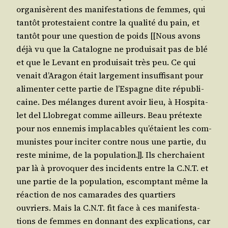
orga­ni­sèrent des mani­fes­ta­tions de femmes, qui
tan­tôt pro­tes­taient contre la qua­li­té du pain, et
tan­tôt pour une ques­tion de poids [[Nous avons
déjà vu que la Cata­logne ne pro­dui­sait pas de blé
et que le Levant en pro­dui­sait très peu. Ce qui
venait d’A­ra­gon était lar­ge­ment insuf­fi­sant pour
ali­men­ter cette par­tie de l’Es­pagne dite répu­bli­
caine. Des mélanges durent avoir lieu, à Hos­pi­ta­
let del Llo­bre­gat comme ailleurs. Beau pré­texte
pour nos enne­mis impla­cables qu’é­taient les com­
mu­nistes pour inci­ter contre nous une par­tie, du
reste minime, de la popu­la­tion.]]. Ils cher­chaient
par là à pro­vo­quer des inci­dents entre la C.N.T. et
une par­tie de la popu­la­tion, escomp­tant même la
réac­tion de nos cama­rades des quar­tiers
ouvriers. Mais la C.N.T. fit face à ces mani­fes­ta­
tions de femmes en don­nant des expli­ca­tions, car