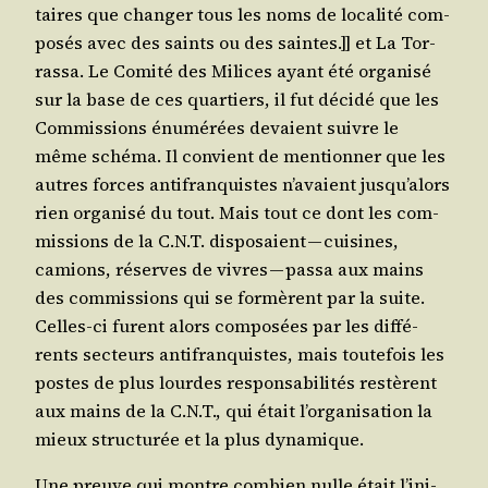
taires que chan­ger tous les noms de loca­li­té com­
po­sés avec des saints ou des saintes.]] et La Tor­
ras­sa. Le Comi­té des Milices ayant été orga­ni­sé
sur la base de ces quar­tiers, il fut déci­dé que les
Com­mis­sions énu­mé­rées devaient suivre le
même sché­ma. Il convient de men­tion­ner que les
autres forces anti­fran­quistes n’a­vaient jus­qu’a­lors
rien orga­ni­sé du tout. Mais tout ce dont les com­
mis­sions de la C.N.T. dis­po­saient — cui­sines,
camions, réserves de vivres — pas­sa aux mains
des com­mis­sions qui se for­mèrent par la suite.
Celles-ci furent alors com­po­sées par les dif­fé­
rents sec­teurs anti­fran­quistes, mais tou­te­fois les
postes de plus lourdes res­pon­sa­bi­li­tés res­tèrent
aux mains de la C.N.T., qui était l’or­ga­ni­sa­tion la
mieux struc­tu­rée et la plus dynamique.
Une preuve qui montre com­bien nulle était l’i­ni­