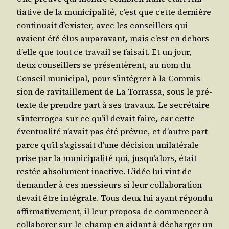
tia­tive de la muni­ci­pa­li­té, c’est que cette der­nière
conti­nuait d’exis­ter, avec les conseillers qui
avaient été élus aupa­ra­vant, mais c’est en dehors
d’elle que tout ce tra­vail se fai­sait. Et un jour,
deux conseillers se pré­sen­tèrent, au nom du
Conseil muni­ci­pal, pour s’in­té­grer à la Com­mis­
sion de ravi­taille­ment de La Tor­ras­sa, sous le pré­
texte de prendre part à ses tra­vaux. Le secré­taire
s’in­ter­ro­gea sur ce qu’il devait faire, car cette
éven­tua­li­té n’a­vait pas été pré­vue, et d’autre part
parce qu’il s’a­gis­sait d’une déci­sion uni­la­té­rale
prise par la muni­ci­pa­li­té qui, jus­qu’a­lors, était
res­tée abso­lu­ment inac­tive. L’i­dée lui vint de
deman­der à ces mes­sieurs si leur col­la­bo­ra­tion
devait être inté­grale. Tous deux lui ayant répon­du
affir­ma­ti­ve­ment, il leur pro­po­sa de com­men­cer à
col­la­bo­rer sur-le-champ en aidant à déchar­ger un