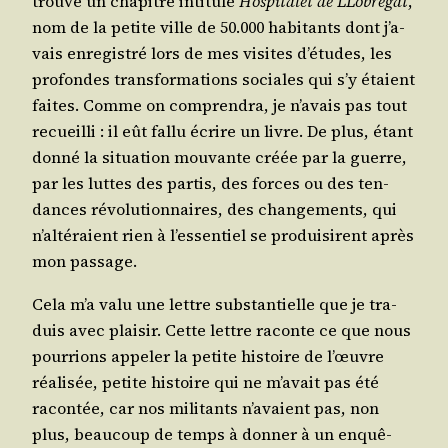
trouve un cha­pitre inti­tu­lé
Hos­pi­ta­let de LLo­bre­gat
,
nom de la petite ville de 50.000 habi­tants dont j’a­
vais enre­gis­tré lors de mes visites d’é­tudes, les
pro­fondes trans­for­ma­tions sociales qui s’y étaient
faites. Comme on com­pren­dra, je n’a­vais pas tout
recueilli : il eût fal­lu écrire un livre. De plus, étant
don­né la situa­tion mou­vante créée par la guerre,
par les luttes des par­tis, des forces ou des ten­
dances révo­lu­tion­naires, des chan­ge­ments, qui
n’al­té­raient rien à l’es­sen­tiel se pro­dui­sirent après
mon passage.
Cela m’a valu une lettre sub­stan­tielle que je tra­
duis avec plai­sir. Cette lettre raconte ce que nous
pour­rions appe­ler la petite his­toire de l’œuvre
réa­li­sée, petite his­toire qui ne m’a­vait pas été
racon­tée, car nos mili­tants n’a­vaient pas, non
plus, beau­coup de temps à don­ner à un enquê­