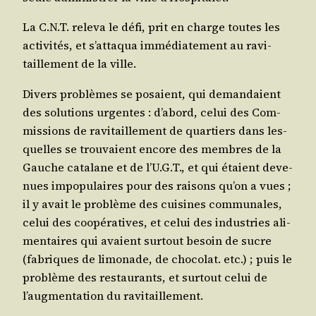
La C.N.T. rele­va le défi, prit en charge toutes les
acti­vi­tés, et s’at­ta­qua immé­dia­te­ment au ravi­
taille­ment de la ville.
Divers pro­blèmes se posaient, qui deman­daient
des solu­tions urgentes : d’a­bord, celui des Com­
mis­sions de ravi­taille­ment de quar­tiers dans les­
quelles se trou­vaient encore des membres de la
Gauche cata­lane et de l’U.G.T., et qui étaient deve­
nues impo­pu­laires pour des rai­sons qu’on a vues ;
il y avait le pro­blème des cui­sines com­mu­nales,
celui des coopé­ra­tives, et celui des indus­tries ali­
men­taires qui avaient sur­tout besoin de sucre
(fabriques de limo­nade, de cho­co­lat. etc.) ; puis le
pro­blème des res­tau­rants, et sur­tout celui de
l’aug­men­ta­tion du ravitaillement.