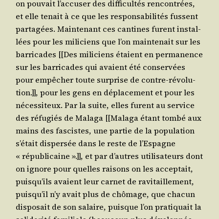
on pou­vait l’ac­cu­ser des dif­fi­cul­tés ren­con­trées,
et elle tenait à ce que les res­pon­sa­bi­li­tés fussent
par­ta­gées. Main­te­nant ces can­tines furent ins­tal­
lées pour les mili­ciens que l’on main­te­nait sur les
bar­ri­cades [[Des mili­ciens étaient en per­ma­nence
sur les bar­ri­cades qui avaient été conser­vées
pour empê­cher toute sur­prise de contre-révo­lu­
tion.]], pour les gens en dépla­ce­ment et pour les
néces­si­teux. Par la suite, elles furent au ser­vice
des réfu­giés de Mala­ga [[Mala­ga étant tom­bé aux
mains des fas­cistes, une par­tie de la popu­la­tion
s’é­tait dis­per­sée dans le reste de l’Es­pagne
« répu­bli­caine ».]], et par d’autres uti­li­sa­teurs dont
on ignore pour quelles rai­sons on les accep­tait,
puis­qu’ils avaient leur car­net de ravi­taille­ment,
puis­qu’il n’y avait plus de chô­mage, que cha­cun
dis­po­sait de son salaire, puisque l’on pra­ti­quait la