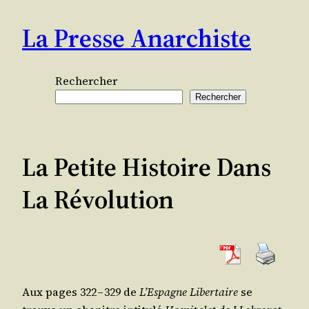
Aller
La Presse Anarchiste
au
contenu
Rechercher
Rechercher
La Petite Histoire Dans
La Révolution
Aux pages 322 – 329 de
L’Es­pagne Liber­taire
se