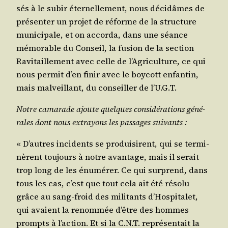
sés à le subir éter­nel­le­ment, nous déci­dâmes de
pré­sen­ter un pro­jet de réforme de la struc­ture
muni­ci­pale, et on accor­da, dans une séance
mémo­rable du Conseil, la fusion de la sec­tion
Ravi­taille­ment avec celle de l’A­gri­cul­ture, ce qui
nous per­mit d’en finir avec le boy­cott enfan­tin,
mais mal­veillant, du conseiller de l’U.G.T.
Notre cama­rade ajoute quelques consi­dé­ra­tions géné­
rales dont nous extra­yons les pas­sages suivants :
« D’autres inci­dents se pro­dui­sirent, qui se ter­mi­
nèrent tou­jours à notre avan­tage, mais il serait
trop long de les énu­mé­rer. Ce qui sur­prend, dans
tous les cas, c’est que tout cela ait été réso­lu
grâce au sang-froid des mili­tants d’Hos­pi­ta­let,
qui avaient la renom­mée d’être des hommes
prompts à l’ac­tion. Et si la C.N.T. repré­sen­tait la