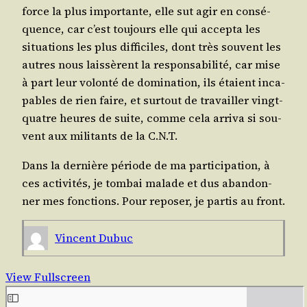
force la plus impor­tante, elle sut agir en consé­
quence, car c’est tou­jours elle qui accep­ta les
situa­tions les plus dif­fi­ciles, dont très sou­vent les
autres nous lais­sèrent la res­pon­sa­bi­li­té, car mise
à part leur volon­té de domi­na­tion, ils étaient inca­
pables de rien faire, et sur­tout de tra­vailler vingt-
quatre heures de suite, comme cela arri­va si sou­
vent aux mili­tants de la C.N.T.
Dans la der­nière période de ma par­ti­ci­pa­tion, à
ces acti­vi­tés, je tom­bai malade et dus aban­don­
ner mes fonc­tions. Pour repo­ser, je par­tis au front.
Vincent Dubuc
View Fullscreen