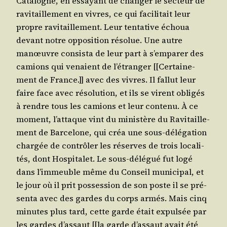
Cata­logne, en essayant de chan­ger le sec­teur de
ravi­taille­ment en vivres, ce qui faci­li­tait leur
propre ravi­taille­ment. Leur ten­ta­tive échoua
devant notre oppo­si­tion réso­lue. Une autre
manœuvre consis­ta de leur part à s’emparer des
camions qui venaient de l’é­tran­ger [[Cer­tai­ne­
ment de France.]] avec des vivres. Il fal­lut leur
faire face avec réso­lu­tion, et ils se virent obli­gés
à rendre tous les camions et leur conte­nu. À ce
moment, l’at­taque vint du minis­tère du Ravi­taille­
ment de Bar­ce­lone, qui créa une sous-délé­ga­tion
char­gée de contrô­ler les réserves de trois loca­li­
tés, dont Hos­pi­ta­let. Le sous-délé­gué fut logé
dans l’im­meuble même du Conseil muni­ci­pal, et
le jour où il prit pos­ses­sion de son poste il se pré­
sen­ta avec des gardes du corps armés. Mais cinq
minutes plus tard, cette garde était expul­sée par
les gardes d’as­saut [[la garde d’as­saut avait été