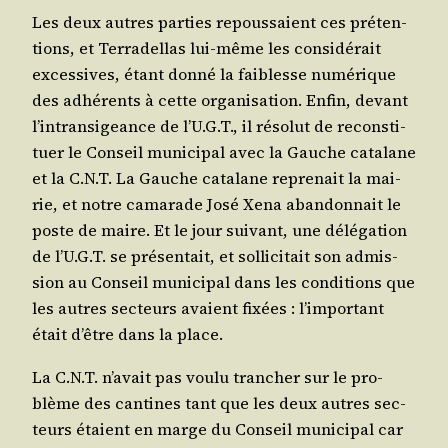
Les deux autres par­ties repous­saient ces pré­ten­
tions, et Ter­ra­del­las lui-même les consi­dé­rait
exces­sives, étant don­né la fai­blesse numé­rique
des adhé­rents à cette orga­ni­sa­tion. Enfin, devant
l’in­tran­si­geance de l’U.G.T., il réso­lut de recons­ti­
tuer le Conseil muni­ci­pal avec la Gauche cata­lane
et la C.N.T. La Gauche cata­lane repre­nait la mai­
rie, et notre cama­rade José Xena aban­don­nait le
poste de maire. Et le jour sui­vant, une délé­ga­tion
de l’U.G.T. se pré­sen­tait, et sol­li­ci­tait son admis­
sion au Conseil muni­ci­pal dans les condi­tions que
les autres sec­teurs avaient fixées : l’im­por­tant
était d’être dans la place.
La C.N.T. n’a­vait pas vou­lu tran­cher sur le pro­
blème des can­tines tant que les deux autres sec­
teurs étaient en marge du Conseil muni­ci­pal car