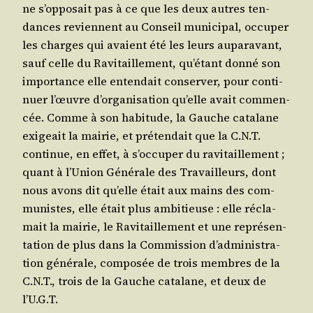
ne s’op­po­sait pas à ce que les deux autres ten­
dances reviennent au Conseil muni­ci­pal, occu­per
les charges qui avaient été les leurs aupa­ra­vant,
sauf celle du Ravi­taille­ment, qu’é­tant don­né son
impor­tance elle enten­dait conser­ver, pour conti­
nuer l’œuvre d’or­ga­ni­sa­tion qu’elle avait com­men­
cée. Comme à son habi­tude, la Gauche cata­lane
exi­geait la mai­rie, et pré­ten­dait que la C.N.T.
conti­nue, en effet, à s’oc­cu­per du ravi­taille­ment ;
quant à l’U­nion Géné­rale des Tra­vailleurs, dont
nous avons dit qu’elle était aux mains des com­
mu­nistes, elle était plus ambi­tieuse : elle récla­
mait la mai­rie, le Ravi­taille­ment et une repré­sen­
ta­tion de plus dans la Com­mis­sion d’ad­mi­nis­tra­
tion géné­rale, com­po­sée de trois membres de la
C.N.T., trois de la Gauche cata­lane, et deux de
l’U.G.T.