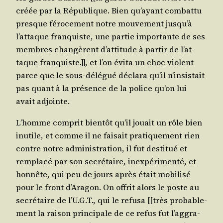
créée par la Répu­blique. Bien qu’ayant com­bat­tu
presque féro­ce­ment notre mou­ve­ment jus­qu’à
l’at­taque fran­quiste, une par­tie impor­tante de ses
membres chan­gèrent d’at­ti­tude à par­tir de l’at­
taque fran­quiste.]], et l’on évi­ta un choc violent
parce que le sous-délé­gué décla­ra qu’il n’in­sis­tait
pas quant à la pré­sence de la police qu’on lui
avait adjointe.
L’homme com­prit bien­tôt qu’il jouait un rôle bien
inutile, et comme il ne fai­sait pra­ti­que­ment rien
contre notre admi­nis­tra­tion, il fut des­ti­tué et
rem­pla­cé par son secré­taire, inex­pé­ri­men­té, et
hon­nête, qui peu de jours après était mobi­li­sé
pour le front d’A­ra­gon. On offrit alors le poste au
secré­taire de l’U.G.T., qui le refu­sa [[très pro­ba­ble­
ment la rai­son prin­ci­pale de ce refus fut l’ag­gra­