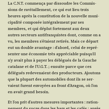
La C.N.T. com­men­ça par dis­soudre les Com­mis­
sions de ravi­taille­ment, ce qui eut lieu trois
heures après la consti­tu­tion de la nou­velle muni­
ci­pa­li­té com­po­sée inté­gra­le­ment par ses
membres, et qui déplut for­te­ment aux deux
autres sec­teurs anti­fran­quistes dont, comme on a
vu, les membres s’é­taient reti­rés. Mais ce départ
eut un double avan­tage : d’a­bord, celui de repré­
sen­ter une éco­no­mie très appré­ciable puis­qu’il
n’y avait plus à payer les délé­gués de la Gauche
cata­lane et de l’U.G.T. ; ensuite parce que ces
délé­gués rede­ve­naient des pro­duc­teurs. Ajou­tons
que la plu­part des auto­mo­biles dont ils se ser­
vaient furent envoyées au front d’A­ra­gon, où l’on
en avait grand besoin.
Et l’on prit d’autres mesures impor­tantes : ration­
ne­ment du sucre dans les bars et les cafés ; après