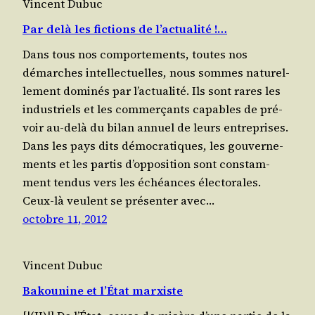
Vincent Dubuc
Par delà les fictions de l’actualité !…
Dans tous nos com­por­te­ments, toutes nos
démarches intel­lec­tuelles, nous sommes natu­rel­
le­ment domi­nés par l’ac­tua­li­té. Ils sont rares les
indus­triels et les com­mer­çants capables de pré­
voir au-delà du bilan annuel de leurs entreprises.
Dans les pays dits démo­cra­tiques, les gou­ver­ne­
ments et les par­tis d’op­po­si­tion sont constam­
ment ten­dus vers les échéances élec­to­rales.
Ceux-là veulent se pré­sen­ter avec…
octobre 11, 2012
Vincent Dubuc
Bakounine et l’État marxiste