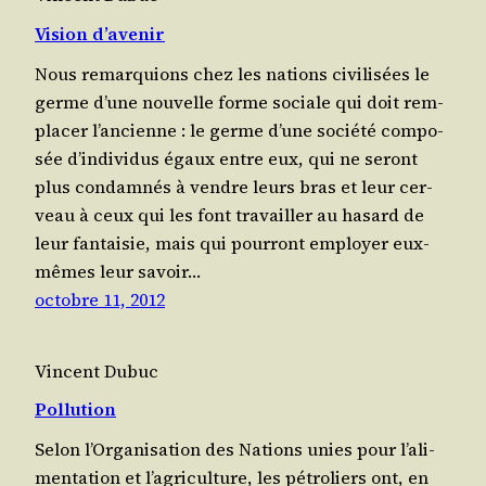
Vision d’avenir
Nous remar­quions chez les nations civi­li­sées le
germe d’une nou­velle forme sociale qui doit rem­
pla­cer l’an­cienne : le germe d’une socié­té com­po­
sée d’in­di­vi­dus égaux entre eux, qui ne seront
plus condam­nés à vendre leurs bras et leur cer­
veau à ceux qui les font tra­vailler au hasard de
leur fan­tai­sie, mais qui pour­ront employer eux-
mêmes leur savoir…
octobre 11, 2012
Vincent Dubuc
Pollution
Selon l’Or­ga­ni­sa­tion des Nations unies pour l’a­li­
men­ta­tion et l’a­gri­cul­ture, les pétro­liers ont, en