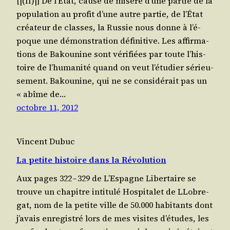
[|(II)|] De l’É­tat, cause de misère d’une par­tie de la
popu­la­tion au pro­fit d’une autre par­tie, de l’É­tat
créa­teur de classes, la Rus­sie nous donne à l’é­
poque une démons­tra­tion défi­ni­tive. Les affir­ma­
tions de Bakou­nine sont véri­fiées par toute l’his­
toire de l’hu­ma­ni­té quand on veut l’é­tu­dier sérieu­
se­ment. Bakou­nine, qui ne se consi­dé­rait pas un
« abîme de…
octobre 11, 2012
Vincent Dubuc
La petite histoire dans la Révolution
Aux pages 322 – 329 de L’Es­pagne Liber­taire se
trouve un cha­pitre inti­tu­lé Hos­pi­ta­let de LLo­bre­
gat, nom de la petite ville de 50.000 habi­tants dont
j’a­vais enre­gis­tré lors de mes visites d’é­tudes, les