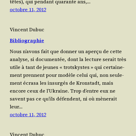
têtes), qui pen­dant qua­rante ans,…
octobre 11, 2012
Vincent Dubuc
Bibliographie
Nous n’a­vons fait que don­ner un aper­çu de cette
ana­lyse, si docu­men­tée, dont la lec­ture serait très
utile à tant de jeunes « trots­kystes » qui cer­tai­ne­
ment prennent pour modèle celui qui, non seule­
ment écra­sa les insur­gés de Krons­tadt, mais
encore ceux de l’U­kraine. Trop d’entre eux ne
savent pas ce qu’ils défendent, ni où mène­rait
leur…
octobre 11, 2012
Vincent Dubuc