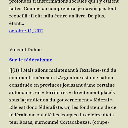
pro­fondes trans­for­ma­tions sociales qui s’y étaient
faites. Comme on com­pren­dra, je n’a­vais pas tout
recueilli : il eût fal­lu écrire un livre. De plus,
étant…
octobre 11, 2012
Vincent Dubuc
Sur le fédéralisme
[|(II)|] Mais allons main­te­nant à l’ex­trême-sud du
conti­nent amé­ri­cain. L’Ar­gen­tine est une nation
consti­tuée en pro­vinces jouis­sant d’une cer­taine
auto­no­mie, en « ter­ri­toires » direc­te­ment pla­cés
sous la juri­dic­tion du gou­ver­ne­ment « fédé­ral ».
Elle est donc fédé­ra­liste. Or, les fon­da­teurs de ce
fédé­ra­lisme ont été les troupes du célèbre dic­ta­
teur Rosas, sur­nom­mé Cor­ta­ca­be­zas, (coupe-