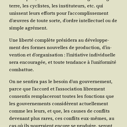
terre, les cyclistes, les ins­ti­tu­teurs, etc. qui
unissent leurs efforts pour l’ac­com­plis­se­ment
d’œuvres de toute sorte, d’ordre intel­lec­tuel ou de
simple agrément.
Une liber­té com­plète pré­si­de­ra au déve­lop­pe­
ment des formes nou­velles de pro­duc­tion, d’in­
ven­tion et d’or­ga­ni­sa­tion : l’i­ni­tia­tive indi­vi­duelle
sera encou­ra­gée, et toute ten­dance à l’u­ni­for­mi­té
combattue.
On ne sen­ti­ra pas le besoin d’un gou­ver­ne­ment,
parce que l’ac­cord et l’as­so­cia­tion libre­ment
consen­tis rem­pla­ce­ront toutes les fonc­tions que
les gou­ver­ne­ments consi­dèrent actuel­le­ment
comme les leurs, et que, les causes de conflits
deve­nant plus rares, ces conflits eux-mêmes, au
cas où ils pour­raient encore se pro­duire, seront