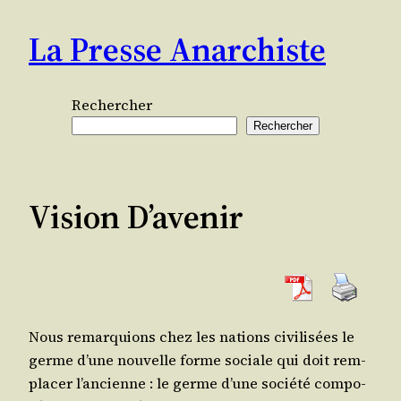
Aller
La Presse Anarchiste
au
contenu
Rechercher
Rechercher
Vision D’avenir
Nous remar­quions chez les nations civi­li­sées le
germe d’une nou­velle forme sociale qui doit rem­
pla­cer l’an­cienne : le germe d’une socié­té com­po­