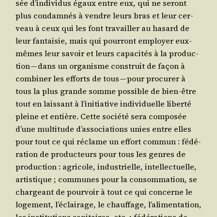
sée d’in­di­vi­dus égaux entre eux, qui ne seront
plus condam­nés à vendre leurs bras et leur cer­
veau à ceux qui les font tra­vailler au hasard de
leur fan­tai­sie, mais qui pour­ront employer eux-
mêmes leur savoir et leurs capa­ci­tés à la pro­duc­
tion — dans un orga­nisme construit de façon à
com­bi­ner les efforts de tous — pour pro­cu­rer à
tous la plus grande somme pos­sible de bien-être
tout en lais­sant à l’i­ni­tia­tive indi­vi­duelle liber­té
pleine et entière. Cette socié­té sera com­po­sée
d’une mul­ti­tude d’as­so­cia­tions unies entre elles
pour tout ce qui réclame un effort com­mun : fédé­
ra­tion de pro­duc­teurs pour tous les genres de
pro­duc­tion : agri­cole, indus­trielle, intel­lec­tuelle,
artis­tique ; com­munes pour la consom­ma­tion, se
char­geant de pour­voir à tout ce qui concerne le
loge­ment, l’é­clai­rage, le chauf­fage, l’a­li­men­ta­tion,