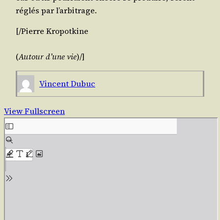
réglés par l’arbitrage.
[/​Pierre
Kro­pot­kine
(
Autour d’une vie
)/​]
Vincent Dubuc
View Fullscreen