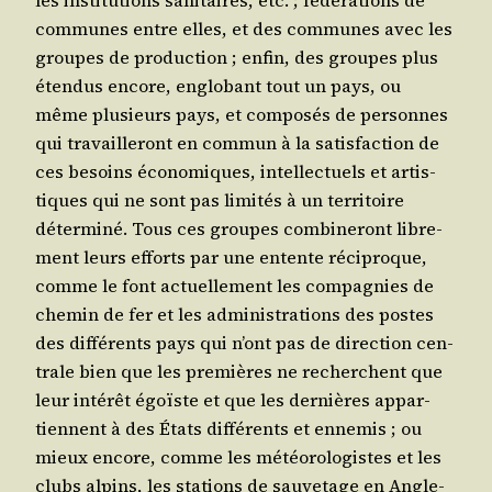
les ins­ti­tu­tions sani­taires, etc. ; fédé­ra­tions de
com­munes entre elles, et des com­munes avec les
groupes de pro­duc­tion ; enfin, des groupes plus
éten­dus encore, englo­bant tout un pays, ou
même plu­sieurs pays, et com­po­sés de per­sonnes
qui tra­vaille­ront en com­mun à la satis­fac­tion de
ces besoins éco­no­miques, intel­lec­tuels et artis­
tiques qui ne sont pas limi­tés à un ter­ri­toire
déter­mi­né. Tous ces groupes com­bi­ne­ront libre­
ment leurs efforts par une entente réci­proque,
comme le font actuel­le­ment les com­pa­gnies de
che­min de fer et les admi­nis­tra­tions des postes
des dif­fé­rents pays qui n’ont pas de direc­tion cen­
trale bien que les pre­mières ne recherchent que
leur inté­rêt égoïste et que les der­nières appar­
tiennent à des États dif­fé­rents et enne­mis ; ou
mieux encore, comme les météo­ro­lo­gistes et les
clubs alpins, les sta­tions de sau­ve­tage en Angle­