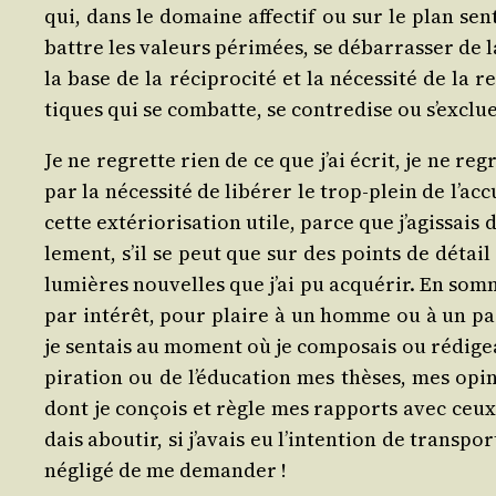
qui, dans le domaine affec­tif ou sur le plan sen
battre les valeurs péri­mées, se débar­ras­ser de l
la base de la réci­pro­ci­té et la néces­si­té de l
tiques qui se com­batte, se contre­dise ou s’exclu
Je ne regrette rien de ce que j’ai écrit, je ne regr
par la néces­si­té de libé­rer le trop-plein de l’a
cette exté­rio­ri­sa­tion utile, parce que j’a­gis­sai
le­ment, s’il se peut que sur des points de détail 
lumières nou­velles que j’ai pu acqué­rir. En somme
par inté­rêt, pour plaire à un homme ou à un par­t
je sen­tais au moment où je com­po­sais ou rédi­geai
pi­ra­tion ou de l’é­du­ca­tion mes thèses, mes opi­
dont je conçois et règle mes rap­ports avec ceux de
dais abou­tir, si j’a­vais eu l’in­ten­tion de trans­
négli­gé de me demander !