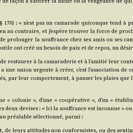
 de façon à s’at­ti­rer la haine ou la ven­geance de q
§ 170) : « n’est pas un cama­rade qui­conque tend à pr
en au contraire, et j’es­père trou­ver la force de pro­cla
u de pro­lon­ger la souf­france chez ses amis ou ses ca
s­tile ont créé un besoin de paix et de repos, un désir 
cer de res­tau­rer à la cama­ra­de­rie et à l’a­mi­tié leur c
a une union urgente à créer, c’est l’as­so­cia­tion de 
és, par leur com­por­te­ment, à pan­ser les plaies que 
e « colo­nie », d’une « coopé­ra­tive », d’un « éta­bl
s deux devises : « Ici la souf­france est incon­nue » ou 
au préa­lable sélec­tion­né, parmi :
t, de leurs atti­tudes non confor­mistes, ou des sen­ti­m