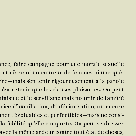
gnance, faire cam­pagne pour une morale sexuelle
 — et n’être ni un cou­reur de femmes ni une quê­
aire — mais s’en tenir rigou­reu­se­ment à la parole
n’en rete­nir que les clauses plai­santes. On peut
i­nisme et le ser­vi­lisme mais nour­rir de l’a­mi­tié
e d’hu­mi­lia­tion, d’in­fé­rio­ri­sa­tion, ou encore
ment évo­luables et per­fec­tibles — mais ne consi­
la fidé­li­té qu’elle com­porte. On peut se dres­ser
tant avec la même ardeur contre tout état de choses,