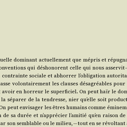
sexuelle domi­nant actuel­le­ment que mépris et répu­
onven­tions qui désho­norent celle qui nous asser­vit
 contrainte sociale et abhor­rer l’o­bli­ga­tion auto­ri­t
sse volon­tai­re­ment les clauses désa­gréables pour 
 et avoir en hor­reur le super­fi­ciel. On peut haïr le dom
sépa­rer de la ten­dresse, nier qu’elle soit pro­duc­tric
. On peut envi­sa­ger les êtres humains comme émi­nem­
de sa durée et n’ap­pré­cier l’a­mi­tié qu’en rai­son de 
­du par son sem­blable ou le milieu, — tout en se révol­