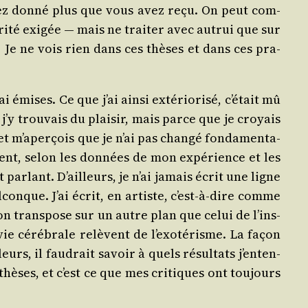
 avez don­né plus que vous avez reçu. On peut com­
ri­té exi­gée ― mais ne trai­ter avec autrui que sur
ux. Je ne vois rien dans ces thèses et dans ces pra­
mises. Ce que j’ai ain­si exté­rio­ri­sé, c’é­tait mû
j’y trou­vais du plai­sir, mais parce que je croyais
 et m’a­per­çois que je n’ai pas chan­gé fon­da­men­ta­
e­ment, selon les don­nées de mon expé­rience et les
par­lant. D’ailleurs, je n’ai jamais écrit une ligne
­conque. J’ai écrit, en artiste, c’est-à-dire comme
u’on trans­pose sur un autre plan que celui de l’ins­
a vie céré­brale relèvent de l’exo­té­risme. La façon
rs, il fau­drait savoir à quels résul­tats j’en­ten­
s thèses, et c’est ce que mes cri­tiques ont tou­jours