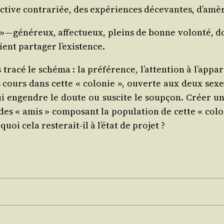
­tive contra­riée, des expé­riences déce­vantes, d’a­mèr
 — géné­reux, affec­tueux, pleins de bonne volon­té, d
ient par­ta­ger l’existence.
ra­cé le sché­ma : la pré­fé­rence, l’at­ten­tion à l’ap­p
 cours dans cette « colo­nie », ouverte aux deux sexes 
ui engendre le doute ou sus­cite le soup­çon. Créer u
n des « amis » com­po­sant la popu­la­tion de cette « colo­
uoi cela res­te­rait-il à l’é­tat de projet ?