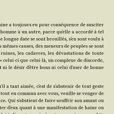
nine a tou­jours eu pour consé­quence de sus­ci­ter
un homme à un autre, parce qu’elle a accor­dé à tel
de longue date se sont brouillés, s’en sont vou­lu à
r les mêmes causes, des meneurs de peuples se sont
s ruines, les cadavres, les dévas­ta­tions de toute
» celui-ci que celui-là, un com­plexe de dis­corde,
ent ni le désir d’être bons ni celui d’u­ser de bonne
l a tant aimée, c’est de s’abs­te­nir de tout geste
is tout en com­mun avec vous, veuille se ven­ger de
nce. Qui s’abs­tient de faire souf­frir son amant ou
ter d’eux quant à une mani­fes­ta­tion de haine ou