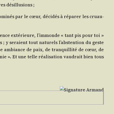
es désillusions ;
omi­nés par le cœur, déci­dés à répa­rer les cruau­
a­rence exté­rieure, l’im­monde « tant pis pour toi »
; y seraient tout natu­rels l’abs­ten­tion du geste
ne ambiance de paix, de tran­quilli­té de cœur, de
nie ». Et une telle réa­li­sa­tion vau­drait bien tous