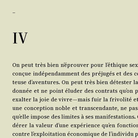
_​
IV
On peut très bien n’é­prou­ver pour l’é­thique 
conçue indé­pen­dam­ment des pré­ju­gés et des c
teuse d’a­ven­tures. On peut très bien détes­ter la
don­née et ne point élu­der des contrats qu’on pa
exal­ter la joie de vivre — mais fuir la fri­vo­li­té
une concep­tion noble et trans­cen­dante, ne pas la 
qu’elle impose des limites à ses mani­fes­ta­tions
dé­rer la valeur d’une expé­rience qu’en fonc­tion 
contre l’ex­ploi­ta­tion éco­no­mique de l’in­di­vi