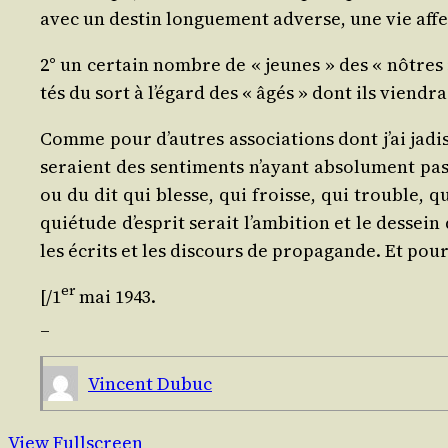
avec un des­tin lon­gue­ment adverse, une vie affec
2° un cer­tain nombre de « jeunes » des « nôtres »
tés du sort à l’é­gard des « âgés » dont ils vien­dra
Comme pour d’autres asso­cia­tions dont j’ai jadis t
seraient des sen­ti­ments n’ayant abso­lu­ment pas
ou du dit qui blesse, qui froisse, qui trouble, q
quié­tude d’es­prit serait l’am­bi­tion et le des­sei
les écrits et les dis­cours de pro­pa­gande. Et pour­q
er
[/​1
mai 1943.
_
Vincent Dubuc
View Fullscreen