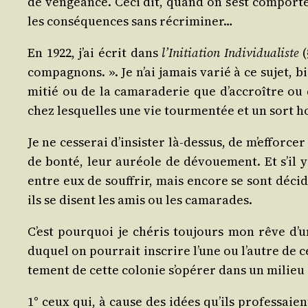
de ven­geance. Ceci dit, quand on s’est com­por­té
les consé­quences sans récriminer…
En 1922, j’ai écrit dans
l’I­ni­tia­tion Indi­vi­dua­liste
(
com­pa­gnons. ». Je n’ai jamais varié à ce sujet, bi
mi­tié ou de la cama­ra­de­rie que d’ac­croître o
chez les­quelles une vie tour­men­tée et un sort ho
Je ne ces­se­rai d’in­sis­ter là-des­sus, de m’ef­for­
de bon­té, leur auréole de dévoue­ment. Et s’il y 
entre eux de souf­frir, mais encore se sont déci­d
ils se disent les amis ou les camarades.
C’est pour­quoi je ché­ris tou­jours mon rêve d’un
duquel on pour­rait ins­crire l’une ou l’autre de ce
te­ment de cette colo­nie s’o­pé­rer dans un milieu 
1° ceux qui, à cause des idées qu’ils pro­fes­saien