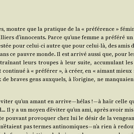
es, montre que la pra­tique de la « pré­fé­rence » fémi­
l­liers d’in­no­cents. Parce qu’une femme a pré­fé­ré 
fes­tée pour celui-ci autre que pour celui-là, des amis 
 dans ce pauvre monde. Il est arri­vé aus­si que, pou
ntraî­nant leurs troupes à leur suite, accu­mu­lant le
onti­nué à « pré­fé­rer », à créer, en « aimant mieux 
leux de braves gens aux­quels, à l’o­ri­gine, ne man­quai
­ter qu’un amant en arrive — hélas ! — à haïr celle qu’i
rd… Il y a un moyen d’é­vi­ter qu’un ami, après avoir m
cte pou­vant pro­vo­quer chez lui le désir de la ven­gea
’é­taient pas termes anti­no­miques — n’a rien à redou­