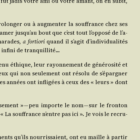
ui fut jadis votre ami où votre amant, on en subit,
o­lon­ger ou à aug­men­ter la souf­france chez ses
­mer jus­qu’au bout que c’est tout l’op­po­sé de l’a­
ma­rades,
a for­tio­ri
quand il s’a­git d’in­di­vi­dua­li­tés
infi­ni de tranquillité…
onte­nu éthique, leur rayon­ne­ment de géné­ro­si­té et
ceux qui non seule­ment ont réso­lu de s’é­par­gner
les années ont infli­gées à ceux des « leurs » dont
is­se­ment » — peu importe le nom — sur le fron­ton
« La souf­france n’entre pas ici ». Je vois le recru­
ents qu’ils nour­ris­saient, ont eu maille à par­tir