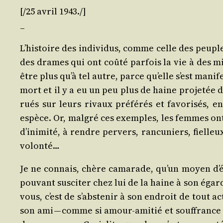
[/​25 avril 1943./]
_
L’his­toire des indi­vi­dus, comme celle des peupl
des drames qui ont coû­té par­fois la vie à des mi
être plus qu’à tel autre, parce qu’elle s’est mani­
mort et il y a eu un peu plus de haine pro­je­tée
rués sur leurs rivaux pré­fé­rés et favo­ri­sés, e
espèce. Or, mal­gré ces exemples, les femmes ont c
d’i­ni­mi­té, à rendre per­vers, ran­cu­niers, fiel­
volonté…
Je ne connais, chère cama­rade, qu’un moyen d’é­vi
pou­vant sus­ci­ter chez lui de la haine à son éga
vous, c’est de s’abs­te­nir à son endroit de tout a
son ami — comme si amour-ami­tié et souf­france n