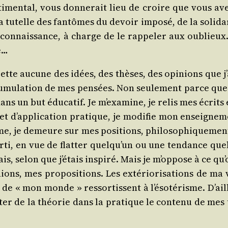
­ti­men­tal, vous don­ne­rait lieu de croire que vous
a tutelle des fan­tômes du devoir impo­sé, de la soli­da­
a recon­nais­sance, à charge de le rap­pe­ler aux oublie
e…
ette aucune des idées, des thèses, des opi­nions que j’ai é
c­cu­mu­la­tion de mes pen­sées. Non seule­ment parce que 
s dans un but édu­ca­tif. Je m’exa­mine, je relis mes écrits
et d’ap­pli­ca­tion pra­tique, je modi­fie mon ensei­gn
, je demeure sur mes posi­tions, phi­lo­so­phi­que­ment 
i, en vue de flat­ter quel­qu’un ou une ten­dance quel
s, selon que j’é­tais ins­pi­ré. Mais je m’op­pose à ce q
nions, mes pro­po­si­tions. Les exté­rio­ri­sa­tions de m
 « mon monde » res­sor­tissent à l’é­so­té­risme. D’ailleu
por­ter de la théo­rie dans la pra­tique le conte­nu de me