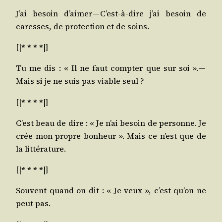
J’ai besoin d’ai­mer — C’est-à-dire j’ai besoin de
caresses, de pro­tec­tion et de soins.
[|
* * * *
|]
Tu me dis : « Il ne faut comp­ter que sur soi ». —
Mais si je ne suis pas viable seul ?
[|
* * * *
|]
C’est beau de dire : « Je n’ai besoin de per­sonne. Je
crée mon propre bon­heur ». Mais ce n’est que de
la littérature.
[|
* * * *
|]
Sou­vent quand on dit : « Je veux », c’est qu’on ne
peut pas.