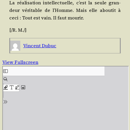
La réa­li­sa­tion intel­lec­tuelle, c’est la seule gran­
deur véri­table de l’Homme. Mais elle abou­tit à
ceci : Tout est vain. Il faut mourir.
[/​R. M./]
Vincent Dubuc
View Fullscreen