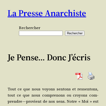
Aller
La Presse Anarchiste
au
contenu
Rechercher
Rechercher
Je Pense… Donc J’écris
Tout ce que nous voyons sen­tons et res­sen­tons,
tout ce que nous com­pre­nons ou croyons com­
prendre — pro­vient de nos sens. Notre « Moi » est