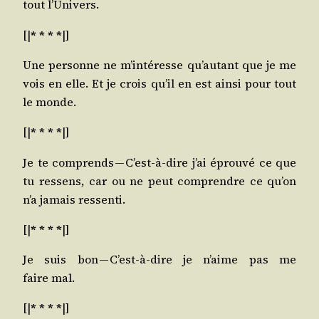
tout l’Univers.
[|
* * * *
|]
Une per­sonne ne m’in­té­resse qu’au­tant que je me
vois en elle. Et je crois qu’il en est ain­si pour tout
le monde.
[|
* * * *
|]
Je te com­prends — C’est-à-dire j’ai éprou­vé ce que
tu res­sens, car ou ne peut com­prendre ce qu’on
n’a jamais ressenti.
[|
* * * *
|]
Je suis bon — C’est-à-dire je n’aime pas me
faire mal.
[|
* * * *
|]