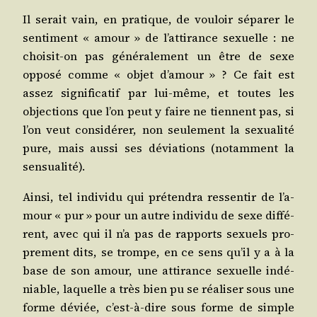
Il serait vain, en pra­tique, de vou­loir sépa­rer le
sen­ti­ment « amour » de l’at­ti­rance sexuelle : ne
choi­sit-on pas géné­ra­le­ment un être de sexe
oppo­sé comme « objet d’a­mour » ? Ce fait est
assez signi­fi­ca­tif par lui-même, et toutes les
objec­tions que l’on peut y faire ne tiennent pas, si
l’on veut consi­dé­rer, non seule­ment la sexua­li­té
pure, mais aus­si ses dévia­tions (notam­ment la
sensualité).
Ain­si, tel indi­vi­du qui pré­ten­dra res­sen­tir de l’a­
mour « pur » pour un autre indi­vi­du de sexe dif­fé­
rent, avec qui il n’a pas de rap­ports sexuels pro­
pre­ment dits, se trompe, en ce sens qu’il y a à la
base de son amour, une atti­rance sexuelle indé­
niable, laquelle a très bien pu se réa­li­ser sous une
forme déviée, c’est-à-dire sous forme de simple