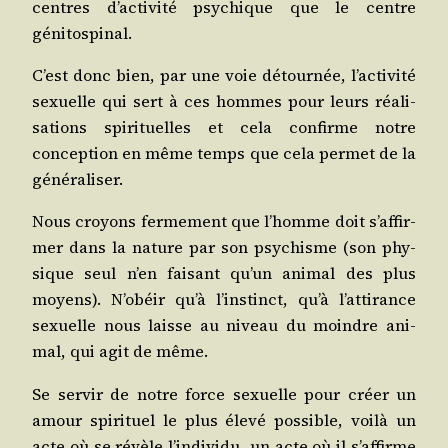
centres d’ac­ti­vi­té psy­chique que le centre
génitospinal.
C’est donc bien, par une voie détour­née, l’ac­ti­vi­té
sexuelle qui sert à ces hommes pour leurs réa­li­
sa­tions spi­ri­tuelles et cela confirme notre
concep­tion en même temps que cela per­met de la
généraliser.
Nous croyons fer­me­ment que l’homme doit s’af­fir­
mer dans la nature par son psy­chisme (son phy­
sique seul n’en fai­sant qu’un ani­mal des plus
moyens). N’o­béir qu’à l’ins­tinct, qu’à l’at­ti­rance
sexuelle nous laisse au niveau du moindre ani­
mal, qui agit de même.
Se ser­vir de notre force sexuelle pour créer un
amour spi­ri­tuel le plus éle­vé pos­sible, voi­là un
acte où se révèle l’in­di­vi­du, un acte où il s’af­firme