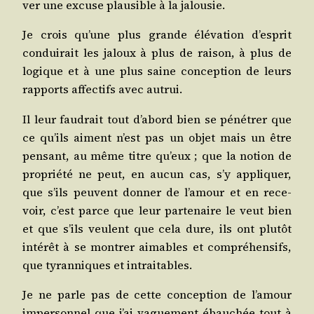
ver une excuse plau­sible à la jalousie.
Je crois qu’une plus grande élé­va­tion d’es­prit
condui­rait les jaloux à plus de rai­son, à plus de
logique et à une plus saine concep­tion de leurs
rap­ports affec­tifs avec autrui.
Il leur fau­drait tout d’a­bord bien se péné­trer que
ce qu’ils aiment n’est pas un objet mais un être
pen­sant, au même titre qu’eux ; que la notion de
pro­prié­té ne peut, en aucun cas, s’y appli­quer,
que s’ils peuvent don­ner de l’a­mour et en rece­
voir, c’est parce que leur par­te­naire le veut bien
et que s’ils veulent que cela dure, ils ont plu­tôt
inté­rêt à se mon­trer aimables et com­pré­hen­sifs,
que tyran­niques et intraitables.
Je ne parle pas de cette concep­tion de l’a­mour
imper­son­nel que j’ai vague­ment ébau­chée tout à