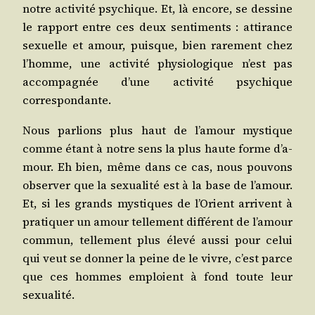
notre acti­vi­té psy­chique. Et, là encore, se des­sine
le rap­port entre ces deux sen­ti­ments : atti­rance
sexuelle et amour, puisque, bien rare­ment chez
l’homme, une acti­vi­té phy­sio­lo­gique n’est pas
accom­pa­gnée d’une acti­vi­té psy­chique
correspondante.
Nous par­lions plus haut de l’a­mour mys­tique
comme étant à notre sens la plus haute forme d’a­
mour. Eh bien, même dans ce cas, nous pou­vons
obser­ver que la sexua­li­té est à la base de l’a­mour.
Et, si les grands mys­tiques de l’O­rient arrivent à
pra­ti­quer un amour tel­le­ment dif­fé­rent de l’a­mour
com­mun, tel­le­ment plus éle­vé aus­si pour celui
qui veut se don­ner la peine de le vivre, c’est parce
que ces hommes emploient à fond toute leur
sexualité.