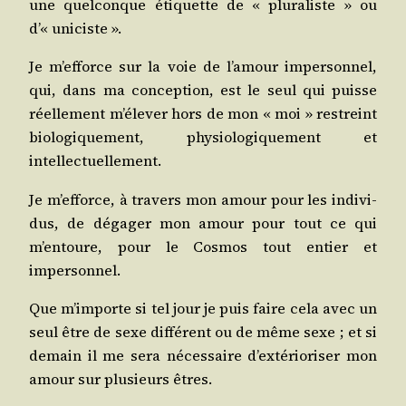
une quel­conque éti­quette de « plu­ra­liste » ou
d’« uniciste ».
Je m’ef­force sur la voie de l’a­mour imper­son­nel,
qui, dans ma concep­tion, est le seul qui puisse
réel­le­ment m’é­le­ver hors de mon « moi » res­treint
bio­lo­gi­que­ment, phy­sio­lo­gi­que­ment et
intellectuellement.
Je m’ef­force, à tra­vers mon amour pour les indi­vi­
dus, de déga­ger mon amour pour tout ce qui
m’en­toure, pour le Cos­mos tout entier et
impersonnel.
Que m’im­porte si tel jour je puis faire cela avec un
seul être de sexe dif­fé­rent ou de même sexe ; et si
demain il me sera néces­saire d’ex­té­rio­ri­ser mon
amour sur plu­sieurs êtres.