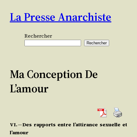
Aller
La Presse Anarchiste
au
contenu
Rechercher
Rechercher
Ma Conception De
L’amour
VI. — Des rap­ports entre l’at­ti­rance sexuelle et
l’amour