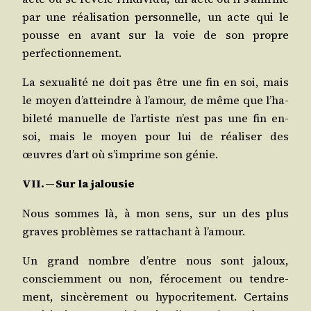
par une réa­li­sa­tion per­son­nelle, un acte qui le
pousse en avant sur la voie de son propre
perfectionnement.
La sexua­li­té ne doit pas être une fin en soi, mais
le moyen d’at­teindre à l’a­mour, de même que l’ha­
bi­le­té manuelle de l’ar­tiste n’est pas une fin en-
soi, mais le moyen pour lui de réa­li­ser des
œuvres d’art où s’im­prime son génie.
VII. — Sur la jalousie
Nous sommes là, à mon sens, sur un des plus
graves pro­blèmes se rat­ta­chant à l’amour.
Un grand nombre d’entre nous sont jaloux,
consciem­ment ou non, féro­ce­ment ou ten­dre­
ment, sin­cè­re­ment ou hypo­cri­te­ment. Cer­tains