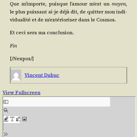
Que m’im­porte, puisque l’a­mour m’est un
moyen
,
le plus puis­sant ai-je déjà dit, de quit­ter mon indi­
vi­dua­li­té et de m’ex­té­rio­ri­ser dans le Cosmos.
Et ceci sera ma conclusion.
Fin
[/​
Nex­pos
/​]
Vincent Dubuc
View Fullscreen