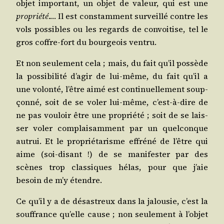
objet impor­tant, un objet de valeur, qui est une
pro­prié­té
.… Il est constam­ment sur­veillé contre les
vols pos­sibles ou les regards de convoi­tise, tel le
gros coffre-fort du bour­geois ventru.
Et non seule­ment cela ; mais, du fait qu’il pos­sède
la pos­si­bi­li­té d’a­gir de lui-même, du fait qu’il a
une volon­té, l’être aimé est conti­nuel­le­ment soup­
çon­né, soit de se voler lui-même, c’est-à-dire de
ne pas vou­loir être une pro­prié­té ; soit de se lais­
ser voler com­plai­sam­ment par un quel­conque
autrui. Et le pro­prié­ta­risme effré­né de l’être qui
aime (soi-disant !) de se mani­fes­ter par des
scènes trop clas­siques hélas, pour que j’aie
besoin de m’y étendre.
Ce qu’il y a de désas­treux dans la jalou­sie, c’est la
souf­france qu’elle cause ; non seule­ment à l’ob­jet