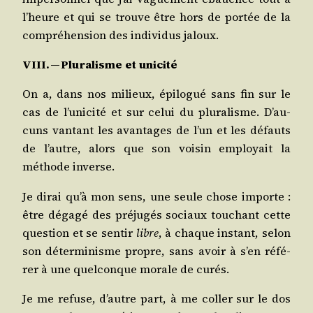
l’heure et qui se trouve être hors de por­tée de la
com­pré­hen­sion des indi­vi­dus jaloux.
VIII. — Plu­ra­lisme et unicité
On a, dans nos milieux, épi­lo­gué sans fin sur le
cas de l’u­ni­ci­té et sur celui du plu­ra­lisme. D’au­
cuns van­tant les avan­tages de l’un et les défauts
de l’autre, alors que son voi­sin employait la
méthode inverse.
Je dirai qu’à mon sens, une seule chose importe :
être déga­gé des pré­ju­gés sociaux tou­chant cette
ques­tion et se sen­tir
libre
, à chaque ins­tant, selon
son déter­mi­nisme propre, sans avoir à s’en réfé­
rer à une quel­conque morale de curés.
Je me refuse, d’autre part, à me col­ler sur le dos