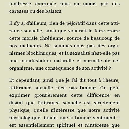
ten­dresse expri­mée plus ou moins par des
caresses ou des baisers.
Il n’y a, d’ailleurs, rien de péjo­ra­tif dans cette atti­
rance sexuelle, ain­si que vou­drait le faire croire
cette morale chré­tienne, source de beau­coup de
nos mal­heurs. Ne sommes-nous pas des orga­
nismes bio­chi­miques, et la sexua­li­té n’est-elle pas
une mani­fes­ta­tion natu­relle et nor­male de cet
orga­nisme, une consé­quence de son activité ?
Et cepen­dant, ain­si que je l’ai dit tout à l’heure,
l’at­ti­rance sexuelle n’est pas l’a­mour. On peut
expri­mer gros­siè­re­ment cette dif­fé­rence en
disant que l’at­ti­rance sexuelle est stric­te­ment
phy­sique, qu’elle n’in­té­resse que notre acti­vi­té
phy­sio­lo­gique, tan­dis que « l’a­mour-sen­ti­ment »
est essen­tiel­le­ment spi­ri­tuel et n’in­té­resse que