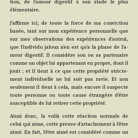
tion, de l’a­mour diges­tif à son stade le plus
élémentaire.
J’af­firme ici, de toute la force de ma convic­tion
basée, tant sur mon expé­rience per­son­nelle que
sur mes obser­va­tions des expé­riences d’au­trui,
que l’in­di­vi­du jaloux n’en est qu’a la phase de l’a­
mour diges­tif. Il consi­dère son ou sa par­te­naire
comme un objet lui appar­te­nant en propre, dont il
jouit ; et il tient à ce que cette pro­prié­té stric­te­
ment indi­vi­duelle ne lui soit pas ravie. Et non
seule­ment il tient à cela, mais encore il sus­pecte
toute per­sonne ou toute cause étran­gère d’être
sus­cep­tible de lui reti­rer cette propriété.
Ain­si donc, la voi­là cette réac­tion nor­male de
celui qui aime, cette preuve d’at­ta­che­ment à l’être
aimé. En fait, l’être aimé est consi­dé­ré comme un