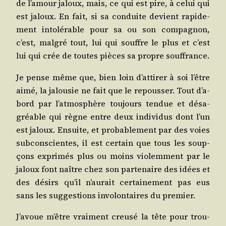
de l’a­mour jaloux, mais, ce qui est pire, à celui qui
est jaloux. En fait, si sa conduite devient rapi­de­
ment into­lé­rable pour sa ou son com­pa­gnon,
c’est, mal­gré tout, lui qui souffre le plus et c’est
lui qui crée de toutes pièces sa propre souffrance.
Je pense même que, bien loin d’at­ti­rer à soi l’être
aimé, la jalou­sie ne fait que le repous­ser. Tout d’a­
bord par l’at­mo­sphère tou­jours ten­due et désa­
gréable qui règne entre deux indi­vi­dus dont l’un
est jaloux. Ensuite, et pro­ba­ble­ment par des voies
sub­cons­cientes, il est cer­tain que tous les soup­
çons expri­més plus ou moins vio­lem­ment par le
jaloux font naître chez son par­te­naire des idées et
des dési­rs qu’il n’au­rait cer­tai­ne­ment pas eus
sans les sug­ges­tions invo­lon­taires du premier.
J’a­voue m’être vrai­ment creu­sé la tête pour trou­