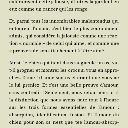
exté­rio­risent cette jalou­sie, d’autres la gardent en
eux comme un can­cer qui les ronge.
Et, par­mi tous les innom­brables mal­en­ten­dus qui
entourent l’a­mour, c’est bien le plus cou­ram­ment
admis, qui consi­dère la jalou­sie comme une réac­
tion « nor­male » de celui qui aime, et comme une
« preuve » de son atta­che­ment à l’être aimé.
Ain­si, le chien qui tient dans sa gueule un os, va-
t-il gro­gner et mon­trer les crocs si vous en appro­
chez. Dame ! il aime son os et craint que vous ne
le lui pre­niez. Et c’est une belle preuve d’a­mour,
sans contre­dit ! Seule­ment, nous retour­nons ici à
la dis­tinc­tion que nous avons faite tout à l’heure
sur les trois formes essen­tielles de l’a­mour :
absorp­tion, iden­ti­fi­ca­tion, fusion. Et l’a­mour du
chien pour son os n’est que tee l’a­mour-absorp­