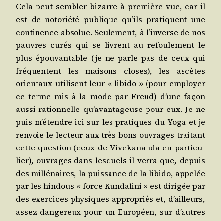
Cela peut sem­bler bizarre à pre­mière vue, car il
est de noto­rié­té publique qu’ils pra­tiquent une
conti­nence abso­lue. Seule­ment, à l’in­verse de nos
pauvres curés qui se livrent au refou­le­ment le
plus épou­van­table (je ne parle pas de ceux qui
fré­quentent les mai­sons closes), les ascètes
orien­taux uti­lisent leur « libi­do » (pour employer
ce terme mis à la mode par Freud) d’une façon
aus­si ration­nelle qu’a­van­ta­geuse pour eux. Je ne
puis m’é­tendre ici sur les pra­tiques du Yoga et je
ren­voie le lec­teur aux très bons ouvrages trai­tant
cette ques­tion (ceux de Vive­ka­nan­da en par­ti­cu­
lier), ouvrages dans les­quels il ver­ra que, depuis
des mil­lé­naires, la puis­sance de la libi­do, appe­lée
par les hin­dous « force Kun­da­li­ni » est diri­gée par
des exer­cices phy­siques appro­priés et, d’ailleurs,
assez dan­ge­reux pour un Euro­péen, sur d’autres