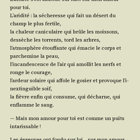
pour toi.
L’a­ri­di­té : la séche­resse qui fait un désert du
champ le plus fertile,
la cha­leur cani­cu­laire qui brûle les mois­sons,
des­sèche les tor­rents, tord les arbres,
l’at­mo­sphère étouf­fante qui éma­cie le corps et
par­che­mine la peau,
l’in­can­des­cence de l’air qui amol­lit les nerfs et
ronge le courage,
l’ar­deur solaire qui affole le gosier et pro­voque l’i­
nex­tin­guible soif,
la fièvre enfin qui consume, qui décharne, qui
enflamme le sang.
— Mais mon amour pour toi est comme un puits
intarissable !
Les épreuves ont fon­du sur lui… sur mon amour