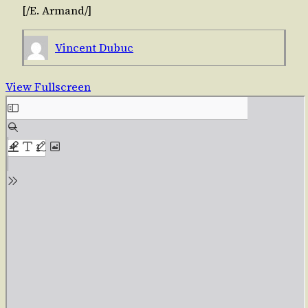
[/​E.
Armand
/​]
Vincent Dubuc
View Fullscreen