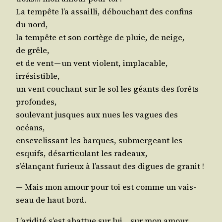
La tem­pête l’a assailli, débou­chant des confins
du nord,
la tem­pête et son cor­tège de pluie, de neige,
de grêle,
et de vent — un vent violent, impla­cable,
irrésistible,
un vent cou­chant sur le sol les géants des forêts
profondes,
sou­le­vant jusques aux nues les vagues des
océans,
ense­ve­lis­sant les barques, sub­mer­geant les
esquifs, désar­ti­cu­lant les radeaux,
s’é­lan­çant furieux à l’as­saut des digues de granit !
— Mais mon amour pour toi est comme un vais­
seau de haut bord.
L’a­ri­di­té s’est abat­tue sur lui… sur mon amour