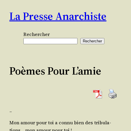
Aller
La Presse Anarchiste
au
contenu
Rechercher
Rechercher
Poèmes Pour L’amie
_​
Mon amour pour toi a connu bien des tri­bu­la­
tions… mon amour pour toi !