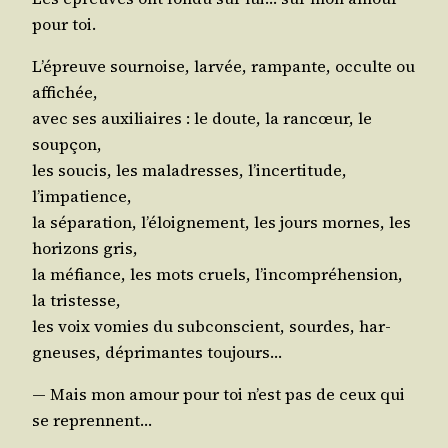
pour toi.
L’é­preuve sour­noise, lar­vée, ram­pante, occulte ou
affichée,
avec ses auxi­liaires : le doute, la ran­cœur, le
soupçon,
les sou­cis, les mal­adresses, l’in­cer­ti­tude,
l’impatience,
la sépa­ra­tion, l’é­loi­gne­ment, les jours mornes, les
hori­zons gris,
la méfiance, les mots cruels, l’in­com­pré­hen­sion,
la tristesse,
les voix vomies du sub­cons­cient, sourdes, har­
gneuses, dépri­mantes toujours…
— Mais mon amour pour toi n’est pas de ceux qui
se reprennent…