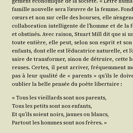
ge­ment éco­no­mique de la socié­té. « L’être humai
famille nou­velle sera l’œuvre de la femme. Fon­dé
cœurs et non sur celle des bourses, elle n’engend
col­la­bo­ra­tion intel­li­gente de l’homme et de
et obs­ti­nés. Avec rai­son, Stuart Mill dit que s
toute entière, elle peut, selon son esprit et son 
enfants, dont elle est l’éducatrice natu­relle, et 
saire de trans­for­mer, sinon de détruire, cette ba
reuses. Certes, il peut arri­ver, fré­quem­ment m
pas à leur qua­li­té de « parents » qu’ils le doiv
oublier la belle pen­sée du poète libertaire :
« Tous les vieillards sont nos parents,
Tous les petits sont nos enfants,
Et qu’ils soient noirs, jaunes ou blancs,
Par­tout les hommes sont nos frères. »