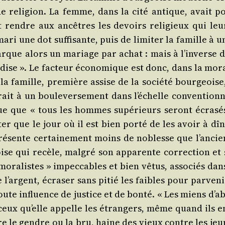
 reli­gion. La femme, dans la cité antique, avait pou
t rendre aux ancêtres les devoirs reli­gieux qui leur
i une dot suf­fi­sante, puis de limi­ter la famille à u
marque alors un mariage par achat : mais à l’inverse de
dise ». Le fac­teur éco­no­mique est donc, dans la moral
 la famille, pre­mière assise de la socié­té bour­geoise
drait à un bou­le­ver­se­ment dans l’échelle conven­tion
 que « tous les hommes supé­rieurs seront écra­sés,
 que le jour où il est bien por­té de les avoir à dîne
é­sente cer­tai­ne­ment moins de noblesse que l’ancien.
ise qui recèle, mal­gré son appa­rente cor­rec­tion et 
 mora­listes » impec­cables et bien vêtus, asso­ciés dans
 l’argent, écra­ser sans pitié les faibles pour par­ve­n
 toute influence de jus­tice et de bon­té. « Les miens d’ab
eux qu’elle appelle les étran­gers, même quand ils ent
e le gendre ou la bru, haine des vieux contre les jeu