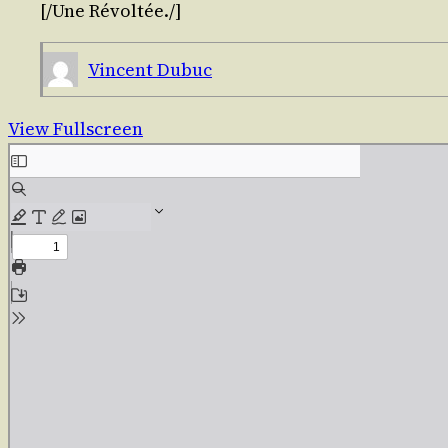
[/​
Une Révol­tée
./​]
Vincent Dubuc
View Fullscreen