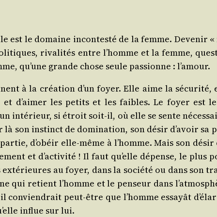
le est le domaine incon­tes­té de la femme. Deve­nir « 
poli­tiques, riva­li­tés entre l’homme et la femme, ques­
emme, qu’une grande chose seule pas­sionne : l’amour.
inent à la créa­tion d’un foyer. Elle aime la sécu­ri­té
t d’aimer les petits et les faibles. Le foyer est le 
inté­rieur, si étroit soit-il, où elle se sente néces­sair
là son ins­tinct de domi­na­tion, son désir d’avoir sa p
ar­tie, d’obéir elle-même à l’homme. Mais son désir d’
ent et d’activité ! Il faut qu’elle dépense, le plus pos­
exté­rieures au foyer, dans la socié­té ou dans son tra
ne qui retient l’homme et le pen­seur dans l’atmosphère
, il convien­drait peut-être que l’homme essayât d’élar
’elle influe sur lui.