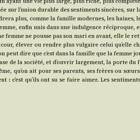
n ayant une vie plus large, plus riche, plus com­plète, 
e sur l’union durable des sen­ti­ments sin­cères, sur la
rera plus, comme la famille modernes, les haines, les 
 la femme, enfin unis dans une indul­gence réci­proqu
i une femme ne pousse pas son mari en avant, elle le re
cour, éle­ver ou rendre plus vul­gaire celui qu’elle c
l’on peut dire que c’est dans la famille que la femme joue
se de la socié­té, et d’ouvrir lar­ge­ment, la porte du f
ême, qu’on ait pour ses parents, ses frères ou sœurs n
ent : c’est qu’ils ont su se faire aimer. Les sen­ti­men