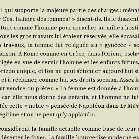
lui qui sup­porte la majeure par­tie des charges : ménag
’est l’affaire des femmes ! » disent-ils. Ils le disaie
t­tait comme l’homme pour arra­cher au milieu hos­tile
Tous les gros tra­vaux lui étaient réser­vés, elle écra­sa
es tra­vaux, la femme fut relé­guée au « gyné­cée » s
a mai­son. À Rome comme en Grèce, dans l’Orient, escl
­gée en vue de ser­vir l’homme et les enfants futurs. 
zon unique, et l’on ne peut s’étonner aujourd’hui si, 
 et à récla­mer, comme lui, ses droits sociaux. Assez lon
t vendre ou prê­ter. « La femme est don­née à l’homm
, car elle nous donne des enfants, et l’homme ne lui
por­tée cette « noble » pen­sée de Napo­léon dans
Le Mémo
égi­time et on ne peut qu’y applaudir.
consi­dèrent la famille actuelle comme base de leur soci
déser­ter le foyer. La famille bour­geoise moderne est