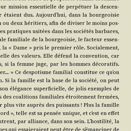
r mis­sion essen­tielle de per­pé­tuer la des­cen­
 étaient dus. Aujourd’hui, dans la bour­geoi­sie
n ou deux héri­tiers, afin de divi­ser le moins pos­
s pra­tiques usi­tées dans les socié­tés bar­bares,
e fami­liale de la bour­geoi­sie, le fac­teur essen­
, la « Dame » pris le pre­mier rôle. Socia­le­ment,
­nelle des valeurs. Elle défend la conven­tion, car
 si la femme juge, par les hommes déco­ra­tifs.
r… » Ce des­po­tisme fami­lial consti­tue ce qu’on
 Si la famille est la base de la socié­té, on peut
son élé­gance super­fi­cielle, de jolis exemples de
 des coa­li­tions fami­liales étroi­te­ment fer­mées,
ir plus vite auprès des puis­sants ! Plus la famille
ord », telle est sa pen­sée unique, et c’est en effet
rent, par alliance, dans son sein. L’hostilité, la
nes qui essaie­raient peut-être de s’émanciper de