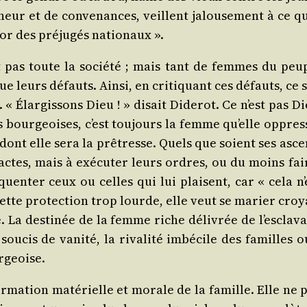
nneur et de conve­nances, veillent jalou­se­ment à c
sor des pré­ju­gés nationaux ».
est pas toute la socié­té ; mais tant de femmes du pe
e leurs défauts. Ain­si, en cri­ti­quant ces défauts, ce 
 Élar­gis­sons Dieu ! » disait Dide­rot. Ce n’est pas Die
s bour­geoises, c’est tou­jours la femme qu’elle oppres
dont elle sera la prê­tresse. Quels que soient ses ascen­
s actes, mais à exé­cu­ter leurs ordres, ou du moins f
ré­quen­ter ceux ou celles qui lui plaisent, car « cela
cette pro­tec­tion trop lourde, elle veut se marier cro
. La des­ti­née de la femme riche déli­vrée de l’esclavag
ou­cis de vani­té, la riva­li­té imbé­cile des familles
rgeoise.
or­ma­tion maté­rielle et morale de la famille. Elle n