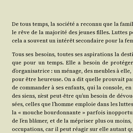
De tous temps, la socié­té a recon­nu que la famil
le rêve de la majo­ri­té des jeunes filles. Luttes 
cela a sou­vent un inté­rêt secon­daire pour la f
Tous ses besoins, toutes ses aspi­ra­tions la des­t
que pour un temps. Elle a besoin de pro­té­ger e
d’organisatrice : un ménage, des meubles à elle, un 
pour être heu­reuse. On a dit quelle prou­vait par 
de com­man­der à ses enfants, qui la console, en p
des siens, n’est peut-être qu’un besoin de dévoue­m
sées, celles que l’homme emploie dans les luttes 
la « mouche bour­don­nante » par­fois inop­por­tu
de l’en blâ­mer, et de la mépri­ser plus ou moins
oc­cu­pa­tions, car il peut réagir sur elle autant qu