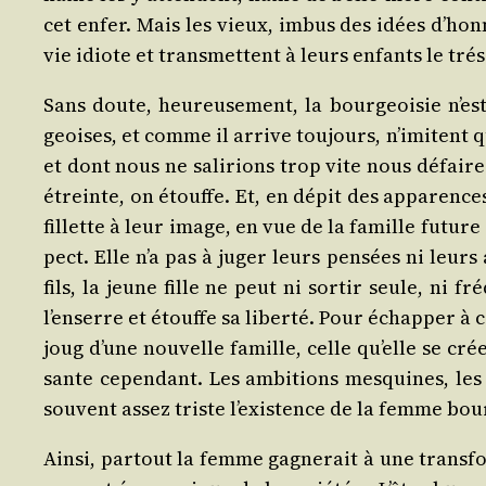
cet enfer. Mais les vieux, imbus des idées d’ho
vie idiote et trans­mettent à leurs enfants le tré­
Sans doute, heu­reu­se­ment, la bour­geoi­sie n’
geoises, et comme il arrive tou­jours, n’imitent qu
et dont nous ne sali­rions trop vite nous défaire. «
étreinte, on étouffe. Et, en dépit des appa­rence
fillette à leur image, en vue de la famille future 
pect. Elle n’a pas à juger leurs pen­sées ni leur
fils, la jeune fille ne peut ni sor­tir seule, ni f
l’enserre et étouffe sa liber­té. Pour échap­per à 
joug d’une nou­velle famille, celle qu’elle se crée
sante cepen­dant. Les ambi­tions mes­quines, les s
sou­vent assez triste l’existence de la femme bou
Ain­si, par­tout la femme gagne­rait à une trans­f