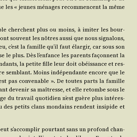
e que les « jeunes ménages recom­mencent la même
uple cherchent plus ou moins, à imi­ter les bour­
sont sou­vent les nôtres aus­si que nous signa­lons,
u, c’est la famille qu’il faut élar­gir, car sous son
se le plus. Dès l’enfance les parents façonnent la
dants, la petite fille leur doit obéis­sance et res­
aire sem­blant. Moins indé­pen­dante encore que le
 n’est pas conve­nable ». De toutes parts la famille
yant deve­nir sa maî­tresse, et elle retombe sous le
e du tra­vail quo­ti­dien n’est guère plus inté­res­
 ou des petits clans mon­dains rendent insi­pide et
e peut s’accomplir pour­tant sans un pro­fond chan­