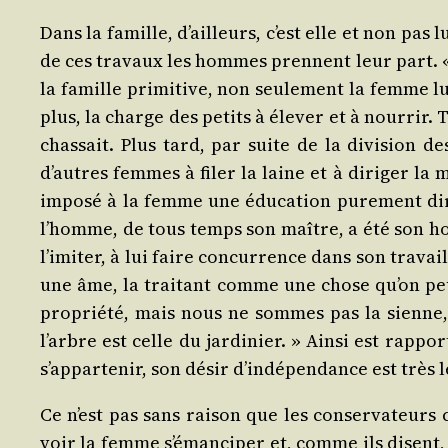
Dans la famille, d’ailleurs, c’est elle et non pas 
de ces tra­vaux les hommes prennent leur part. « C
la famille pri­mi­tive, non seule­ment la femme lu
plus, la charge des petits à éle­ver et à nour­rir. 
chas­sait. Plus tard, par suite de la divi­sion d
d’autres femmes à filer la laine et à diri­ger l
impo­sé à la femme une édu­ca­tion pure­ment diri
l’homme, de tous temps son maître, a été son hori­
l’imiter, à lui faire concur­rence dans son tra­vail
une âme, la trai­tant comme une chose qu’on peu
pro­prié­té, mais nous ne sommes pas la sienne
l’arbre est celle du jar­di­nier. » Ain­si est rap­
s’appartenir, son désir d’indépendance est très l
Ce n’est pas sans rai­son que les conser­va­teurs 
voir la femme s’émanciper et, comme ils disent, 