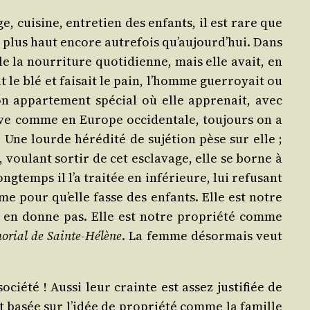
e, cui­sine, entre­tien des enfants, il est rare que
nt plus haut encore autre­fois qu’aujourd’hui. Dans
 la nour­ri­ture quo­ti­dienne, mais elle avait, en
it le blé et fai­sait le pain, l’homme guer­royait ou
on appar­te­ment spé­cial où elle appre­nait, avec
ave comme en Europe occi­den­tale, tou­jours on a
Une lourde héré­di­té de sujé­tion pèse sur elle ;
vou­lant sor­tir de cet escla­vage, elle se borne à
g­temps il l’a trai­tée en infé­rieure, lui refu­sant
e pour qu’elle fasse des enfants. Elle est notre
 en donne pas. Elle est notre pro­prié­té comme
­rial de Sainte-Hélène
. La femme désor­mais veut
é­té ! Aus­si leur crainte est assez jus­ti­fiée de
 basée sur l’idée de pro­prié­té comme la famille