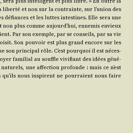
sera plus intel­li­gent et plus libre. » En outre la
 liber­té et non sur la contrainte, sur l’union des
défiances et les luttes intes­tines. Elle sera une
e, et non plus comme aujourd’hui, enne­mis envieux
tient. Par son exemple, par se conseils, par sa vie
hoi­sit. Son pou­voir est plus grand encore sur les
 son prin­ci­pal rôle. C’est pour­quoi il est néces­
oyer fami­lial au souffle vivi­fiant des idées géné­
atu­rels, une affec­tion pro­fonde : mais ce n’est
ts qu’ils nous ins­pirent ne pour­raient nous faire