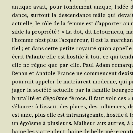
antique avait, pour fon­de­ment unique, l’idée de
dance, sur­tout la des­cen­dance mâle qui devai
actuelle, le rôle de la femme est d’apporter au mar
sible la pro­prié­té ! « La dot, dit Letour­neau, 
l’homme n’est plus l’acquéreur, il est la mar­chan­
tiel ; et dans cette petite royau­té qu’on appelle
écrit Palante elle est hos­tile à tout ce qui ten­
elle ne règne que par elle. Paul Adam remarque
Renan et Ana­tole France ne com­mencent d’exister
pour­rait appe­ler le matriar­cat moderne, qui pr
juger la socié­té actuelle par la famille bour­geo
bru­ta­li­té et d’égoïsme féroce. Il faut voir ces «
s’élancer à l’assaut des places, des influences, de
est unie, plus elle est intran­si­geante, hos­tile à
un égoïsme à plu­sieurs. Mal­heur aux autres, à c
haine les y attendent, haine de belle-mère contr