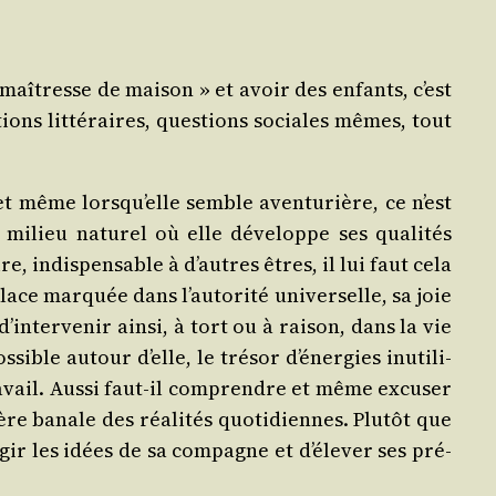
maî­tresse de mai­son » et avoir des enfants, c’est
tions lit­té­raires, ques­tions sociales mêmes, tout
, et même lorsqu’elle semble aven­tu­rière, ce n’est
milieu natu­rel où elle déve­loppe ses qua­li­tés
e, indis­pen­sable à d’autres êtres, il lui faut cela
lace mar­quée dans l’autorité uni­ver­selle, sa joie
intervenir ain­si, à tort ou à rai­son, dans la vie
sible autour d’elle, le tré­sor d’énergies inuti­li­
­vail. Aus­si faut-il com­prendre et même excu­ser
 banale des réa­li­tés quo­ti­diennes. Plu­tôt que
gir les idées de sa com­pagne et d’élever ses pré­