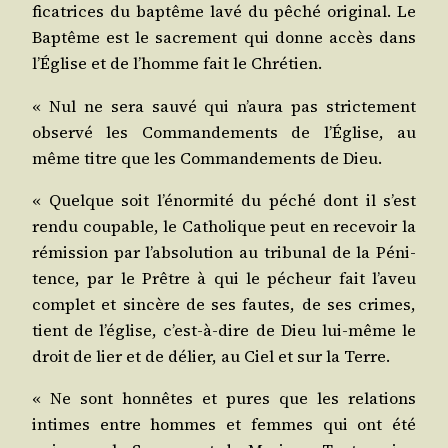
fi­ca­trices du bap­tême lavé du pêché ori­gi­nal. Le
Bap­tême est le sacre­ment qui donne accès dans
l’Église et de l’homme fait le Chrétien.
« Nul ne sera sau­vé qui n’aura pas stric­te­ment
obser­vé les Com­man­de­ments de l’Église, au
même titre que les Com­man­de­ments de Dieu.
« Quelque soit l’énormité du péché dont il s’est
ren­du cou­pable, le Catho­lique peut en rece­voir la
rémis­sion par l’absolution au tri­bu­nal de la Péni­
tence, par le Prêtre à qui le pécheur fait l’aveu
com­plet et sin­cère de ses fautes, de ses crimes,
tient de l’église, c’est-à-dire de Dieu lui-même le
droit de lier et de délier, au Ciel et sur la Terre.
« Ne sont hon­nêtes et pures que les rela­tions
intimes entre hommes et femmes qui ont été