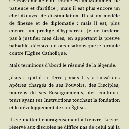
Ce troi­sième acte du Drame est un Monu­ment de
patience et d’artifice ; mais il est plus encore un
chef‑d’œuvre de dis­si­mu­la­tion. Il est un modèle
de finesse et de diplo­ma­tie ; mais il est, plus
encore, un pro­dige d’hypocrisie. Je ne tar­de­rai
pas à jus­ti­fier mes dires, en appor­tant la preuve
pal­pable, déci­sive des accu­sa­tions que je for­mule
contre l’Église Catholique.
Mais ter­mi­nons d’abord le résu­mé de la légende.
Jésus a quit­té la Terre ; mais Il y a lais­sé des
Apôtres char­gés de ses Pou­voirs, des Dis­ciples,
pour­vus de ses Ensei­gne­ments, des conti­nua­
teurs ayant ses Ins­truc­tions tou­chant la fon­da­tion
et le déve­lop­pe­ment de son Église.
Ils se mettent cou­ra­geu­se­ment à l’œuvre. Le sort
réser­vé aux dis­ciples ne dif­fère pas de celui qui la