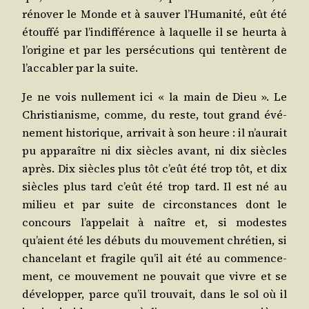
réno­ver le Monde et à sau­ver l’Humanité, eût été
étouf­fé par l’indifférence à laquelle il se heur­ta à
l’origine et par les per­sé­cu­tions qui ten­tèrent de
l’accabler par la suite.
Je ne vois nul­le­ment ici « la main de Dieu ». Le
Chris­tia­nisme, comme, du reste, tout grand évé­
ne­ment his­to­rique, arri­vait à son heure : il n’aurait
pu appa­raître ni dix siècles avant, ni dix siècles
après. Dix siècles plus tôt c’eût été trop tôt, et dix
siècles plus tard c’eût été trop tard. Il est né au
milieu et par suite de cir­cons­tances dont le
concours l’appelait à naître et, si modestes
qu’aient été les débuts du mou­ve­ment chré­tien, si
chan­ce­lant et fra­gile qu’il ait été au com­men­ce­
ment, ce mou­ve­ment ne pou­vait que vivre et se
déve­lop­per, parce qu’il trou­vait, dans le sol où il