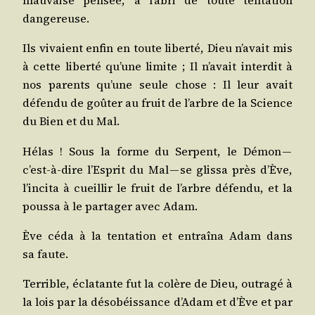
mau­vaise pen­sée, à l’abri de toute ten­ta­tion
dangereuse.
Ils vivaient enfin en toute liber­té, Dieu n’avait mis
à cette liber­té qu’une limite ; Il n’avait inter­dit à
nos parents qu’une seule chose : Il leur avait
défen­du de goû­ter au fruit de l’arbre de la Science
du Bien et du Mal.
Hélas ! Sous la forme du Ser­pent, le Démon —
c’est-à-dire l’Esprit du Mal — se glis­sa près d’Ève,
l’incita à cueillir le fruit de l’arbre défen­du, et la
pous­sa à le par­ta­ger avec Adam.
Ève céda à la ten­ta­tion et entraî­na Adam dans
sa faute.
Ter­rible, écla­tante fut la colère de Dieu, outra­gé à
la lois par la déso­béis­sance d’Adam et d’Ève et par