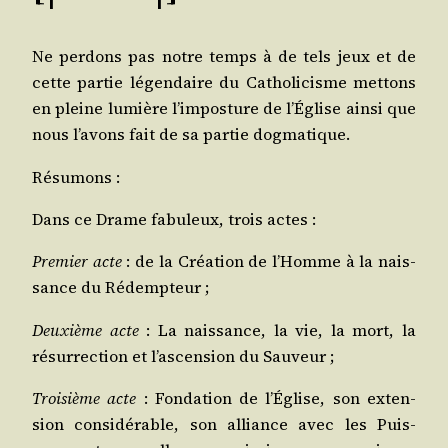
Ne per­dons pas notre temps à de tels jeux et de
cette par­tie légen­daire du Catho­li­cisme met­tons
en pleine lumière l’imposture de l’Église ain­si que
nous l’avons fait de sa par­tie dogmatique.
Résu­mons :
Dans ce Drame fabu­leux, trois actes :
Pre­mier acte
: de la Créa­tion de l’Homme à la nais­
sance du Rédempteur ;
Deuxième acte
: La nais­sance, la vie, la mort, la
résur­rec­tion et l’ascension du Sauveur ;
Troi­sième acte
: Fon­da­tion de l’Église, son exten­
sion consi­dé­rable, son alliance avec les Puis­