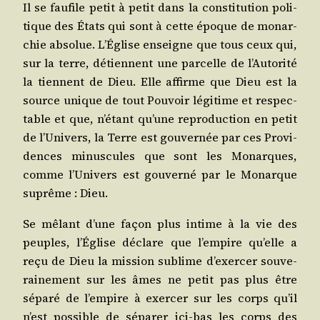
Il se fau­file petit à petit dans la consti­tu­tion poli­
tique des États qui sont à cette époque de monar­
chie abso­lue. L’Église enseigne que tous ceux qui,
sur la terre, détiennent une par­celle de l’Autorité
la tiennent de Dieu. Elle affirme que Dieu est la
source unique de tout Pou­voir légi­time et res­pec­
table et que, n’étant qu’une repro­duc­tion en petit
de l’Univers, la Terre est gou­ver­née par ces Pro­vi­
dences minus­cules que sont les Monarques,
comme l’Univers est gou­ver­né par le Monarque
suprême : Dieu.
Se mêlant d’une façon plus intime à la vie des
peuples, l’Église déclare que l’empire qu’elle a
reçu de Dieu la mis­sion sublime d’exercer sou­ve­
rai­ne­ment sur les âmes ne petit pas plus être
sépa­ré de l’empire à exer­cer sur les corps qu’il
n’est pos­sible de sépa­rer ici-bas les corps des