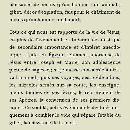
nais­sance de moins qu’un homme : un ani­mal ;
gibet, décor d’expiation, fait pour le châ­ti­ment de
moins qu’un homme : un bandit.
Tout ce qui nous est rap­por­té de la vie de Jésus,
en plus de l’avènement et du sup­plice, n’est que
de secon­daire impor­tance et d’intérêt anec­do­
tique : fuite en Égypte, enfance labo­rieuse de
Jésus entre Joseph et Marie, son ado­les­cence
pleine de sagesse ; sa jeu­nesse consa­crée au tra­
vail manuel ; puis ses voyages, ses pré­di­ca­tions,
les miracles semés sur sa route, les ensei­gne­
ments tom­bés de ses lèvres, le recru­te­ment de
ses Apôtres, la conver­sion de ses pre­miers dis­
ciples. Ce sont là, petits évé­ne­ments des­ti­nés uni­
que­ment à com­bler le vide qui sépare l’étable du
gibet, la nais­sance de la mort.