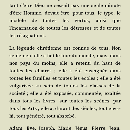
tant d’être Dieu ne ces­sait pas une seule minute
d’être Homme, devait être, pour tous, le type, le
modèle de toutes les ver­tus, ain­si que
l’incarnation de toutes les détresses et de toutes
les résignations.
La légende chré­tienne est connue de tous. Non
seule­ment elle a fait le tour du monde, mais, dans
nos pays du moins, elle a reten­ti du haut de
toutes les chaires ; elle a été ensei­gnée dans
toutes les familles et toutes les écoles ; elle a été
vul­ga­ri­sée au sein de toutes les classes de la
socié­té ; elle a été expo­sée, com­men­tée, exal­tée
dans tous les livres, sur toutes les scènes, par
tous les Arts ; elle a, durant des siècles, tout enva­
hi, tout péné­tré, tout absorbé.
Adam, Eve, Joseph, Marie, Jésus, Pierre, Jean,