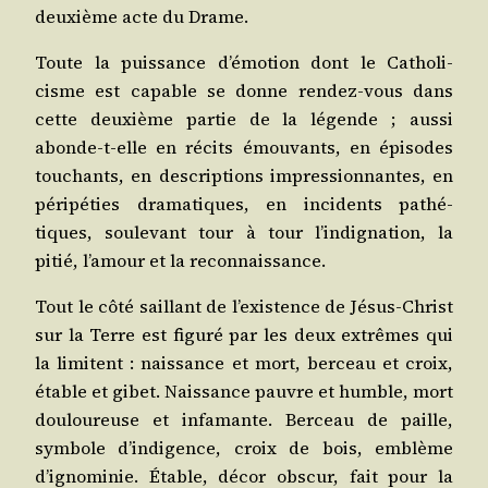
deuxième acte du Drame.
Toute la puis­sance d’émotion dont le Catho­li­
cisme est capable se donne ren­dez-vous dans
cette deuxième par­tie de la légende ; aus­si
abonde-t-elle en récits émou­vants, en épi­sodes
tou­chants, en des­crip­tions impres­sion­nantes, en
péri­pé­ties dra­ma­tiques, en inci­dents pathé­
tiques, sou­le­vant tour à tour l’indignation, la
pitié, l’amour et la reconnaissance.
Tout le côté saillant de l’existence de Jésus-Christ
sur la Terre est figu­ré par les deux extrêmes qui
la limitent : nais­sance et mort, ber­ceau et croix,
étable et gibet. Nais­sance pauvre et humble, mort
dou­lou­reuse et infa­mante. Ber­ceau de paille,
sym­bole d’indigence, croix de bois, emblème
d’ignominie. Étable, décor obs­cur, fait pour la