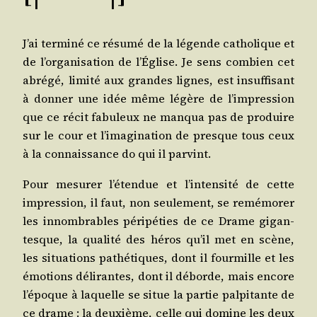
J’ai ter­mi­né ce résu­mé de la légende catho­lique et
de l’organisation de l’Église. Je sens com­bien cet
abré­gé, limi­té aux grandes lignes, est insuf­fi­sant
à don­ner une idée même légère de l’impression
que ce récit fabu­leux ne man­qua pas de pro­duire
sur le cour et l’imagination de presque tous ceux
à la connais­sance do qui il parvint.
Pour mesu­rer l’étendue et l’intensité de cette
impres­sion, il faut, non seule­ment, se remé­mo­rer
les innom­brables péri­pé­ties de ce Drame gigan­
tesque, la qua­li­té des héros qu’il met en scène,
les situa­tions pathé­tiques, dont il four­mille et les
émo­tions déli­rantes, dont il déborde, mais encore
l’époque à laquelle se situe la par­tie pal­pi­tante de
ce drame : la deuxième, celle qui domine les deux