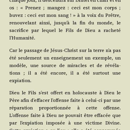
chaque jour, Il des­cen­dra sur l’Autel en chair et en
os : « Pre­nez ; man­gez : ceci est mon corps ;
buvez : ceci est mon sang ! » à la voix du Prêtre,
renou­ve­lant ain­si, jusqu’à la fin du monde, le
sacri­fice par lequel le Fils de Dieu a rache­té
l’Humanité.
Car le pas­sage de Jésus-Christ sur la terre n’a pas
été seule­ment un ensei­gne­ment un exemple, un
modèle, une source de miracles et de révé­la­
tions ; il a été encore, il a été sur­tout une
expiation.
Dieu le Fils s’est offert en holo­causte à Dieu le
Père afin d’effacer l’offense faite à celui-ci par une
répa­ra­tion pro­por­tion­née à cette offense.
L’offense faite à Dieu ne pou­vait être effa­cée que
par l’expiation impo­sée à une vic­time Divine.