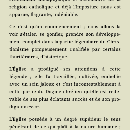
reli­gion catho­lique et déjà l’Imposture nous est
appa­rue, fla­grante, indéniable.
Ce n’est qu’un com­men­ce­ment ; nous allons la
voir s’étaler, se gon­fler, prendre son déve­lop­pe­
ment com­plet dans la par­tie légen­daire du Chris­
tia­nisme pom­peu­se­ment qua­li­fiée par cer­tains
thu­ri­fé­raires, d’historique.
L’Église a pro­di­gué ses atten­tions à cette
légende ; elle l’a tra­vaillée, culti­vée, embel­lie
avec un soin jaloux et c’est incon­tes­ta­ble­ment à
cette par­tie du Dogme chré­tien qu’elle est rede­
vable de ses plus écla­tants suc­cès et de son pro­
di­gieux essor.
L’Église pos­sède à un degré supé­rieur le sens
péné­trant de ce qui plaît à la nature humaine ;