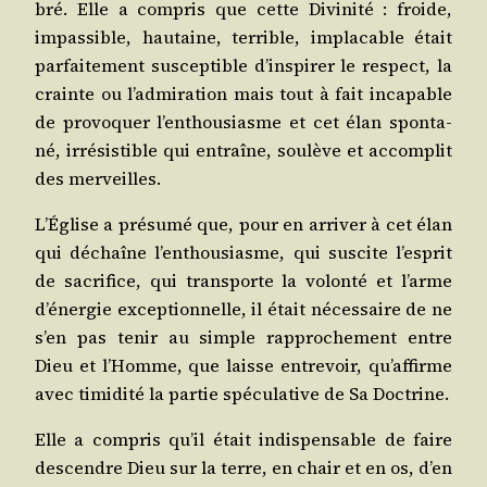
bré. Elle a com­pris que cette Divi­ni­té : froide,
impas­sible, hau­taine, ter­rible, impla­cable était
par­fai­te­ment sus­cep­tible d’inspirer le res­pect, la
crainte ou l’admiration mais tout à fait inca­pable
de pro­vo­quer l’enthousiasme et cet élan spon­ta­
né, irré­sis­tible qui entraîne, sou­lève et accom­plit
des merveilles.
L’Église a pré­su­mé que, pour en arri­ver à cet élan
qui déchaîne l’enthousiasme, qui sus­cite l’esprit
de sacri­fice, qui trans­porte la volon­té et l’arme
d’énergie excep­tion­nelle, il était néces­saire de ne
s’en pas tenir au simple rap­pro­che­ment entre
Dieu et l’Homme, que laisse entre­voir, qu’affirme
avec timi­di­té la par­tie spé­cu­la­tive de Sa Doctrine.
Elle a com­pris qu’il était indis­pen­sable de faire
des­cendre Dieu sur la terre, en chair et en os, d’en