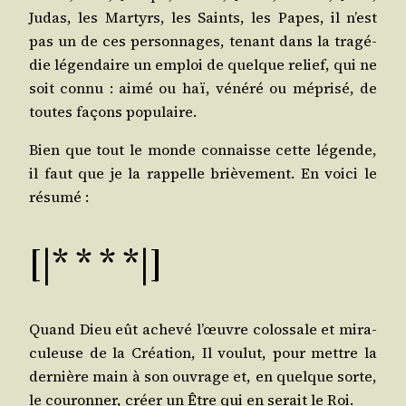
Judas, les Mar­tyrs, les Saints, les Papes, il n’est
pas un de ces per­son­nages, tenant dans la tra­gé­
die légen­daire un emploi de quelque relief, qui ne
soit connu : aimé ou haï, véné­ré ou mépri­sé, de
toutes façons populaire.
Bien que tout le monde connaisse cette légende,
il faut que je la rap­pelle briè­ve­ment. En voi­ci le
résumé :
[|* * * *|]
Quand Dieu eût ache­vé l’œuvre colos­sale et mira­
cu­leuse de la Créa­tion, Il vou­lut, pour mettre la
der­nière main à son ouvrage et, en quelque sorte,
le cou­ron­ner, créer un Être qui en serait le Roi.