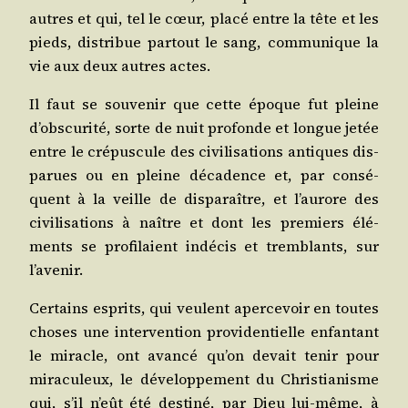
autres et qui, tel le cœur, pla­cé entre la tête et les
pieds, dis­tri­bue par­tout le sang, com­mu­nique la
vie aux deux autres actes.
Il faut se sou­ve­nir que cette époque fut pleine
d’obscurité, sorte de nuit pro­fonde et longue jetée
entre le cré­pus­cule des civi­li­sa­tions antiques dis­
pa­rues ou en pleine déca­dence et, par consé­
quent à la veille de dis­pa­raître, et l’aurore des
civi­li­sa­tions à naître et dont les pre­miers élé­
ments se pro­fi­laient indé­cis et trem­blants, sur
l’avenir.
Cer­tains esprits, qui veulent aper­ce­voir en toutes
choses une inter­ven­tion pro­vi­den­tielle enfan­tant
le miracle, ont avan­cé qu’on devait tenir pour
mira­cu­leux, le déve­lop­pe­ment du Chris­tia­nisme
qui, s’il n’eût été des­ti­né, par Dieu lui-même, à