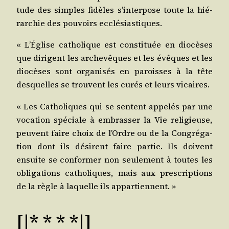
tude des simples fidèles s’interpose toute la hié­
rar­chie des pou­voirs ecclésiastiques.
« L’Église catho­lique est consti­tuée en dio­cèses
que dirigent les arche­vêques et les évêques et les
dio­cèses sont orga­ni­sés en paroisses à la tête
des­quelles se trouvent les curés et leurs vicaires.
« Les Catho­liques qui se sentent appe­lés par une
voca­tion spé­ciale à embras­ser la Vie reli­gieuse,
peuvent faire choix de l’Ordre ou de la Congré­ga­
tion dont ils dési­rent faire par­tie. Ils doivent
ensuite se confor­mer non seule­ment à toutes les
obli­ga­tions catho­liques, mais aux pres­crip­tions
de la règle à laquelle ils appartiennent. »
[|* * * *|]