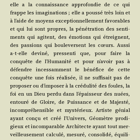
elle a la connais­sance appro­fon­die de ce qui
frappe les ima­gi­na­tions ; elle a pous­sé très loin et
à l’aide de moyens excep­tion­nel­le­ment favo­rables
et qui lui sont propres, la péné­tra­tion des sen­ti­
ments qui agitent, des émo­tions qui étreignent,
des pas­sions qui bou­le­versent les cœurs. Aus­si
a‑t-elle devi­né, pres­sen­ti que, pour faire la
conquête de l’Humanité et pour n’avoir pas à
défendre inces­sam­ment le béné­fice de cette
conquête une fois réa­li­sée, il ne suf­fi­sait pas de
pro­po­ser ou d’imposer à la cré­du­li­té des foules, la
foi en un Dieu per­du dans l’épaisseur des nuées,
entou­ré de Gloire, de Puis­sance et de Majes­té,
incom­pré­hen­sible et mys­té­rieux. Artiste génial
ayant conçu et créé l’Univers, Géo­mètre pro­di­
gieux et incom­pa­rable Archi­tecte ayant tout mer­
veilleu­se­ment cal­cu­lé, mesu­ré, conso­li­dé, équi­li­