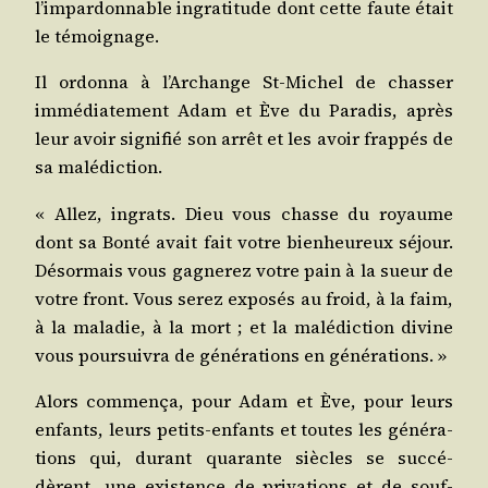
l’impardonnable ingra­ti­tude dont cette faute était
le témoignage.
Il ordon­na à l’Archange St-Michel de chas­ser
immé­dia­te­ment Adam et Ève du Para­dis, après
leur avoir signi­fié son arrêt et les avoir frap­pés de
sa malédiction.
« Allez, ingrats. Dieu vous chasse du royaume
dont sa Bon­té avait fait votre bien­heu­reux séjour.
Désor­mais vous gagne­rez votre pain à la sueur de
votre front. Vous serez expo­sés au froid, à la faim,
à la mala­die, à la mort ; et la malé­dic­tion divine
vous pour­sui­vra de géné­ra­tions en générations. »
Alors com­men­ça, pour Adam et Ève, pour leurs
enfants, leurs petits-enfants et toutes les géné­ra­
tions qui, durant qua­rante siècles se suc­cé­
dèrent, une exis­tence de pri­va­tions et de souf­