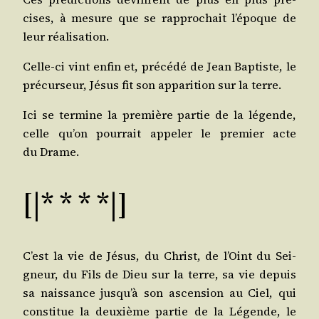
cises, à mesure que se rap­pro­chait l’époque de
leur réalisation.
Celle-ci vint enfin et, pré­cé­dé de Jean Bap­tiste, le
pré­cur­seur, Jésus fit son appa­ri­tion sur la terre.
Ici se ter­mine la pre­mière par­tie de la légende,
celle qu’on pour­rait appe­ler le pre­mier acte
du Drame.
[|* * * *|]
C’est la vie de Jésus, du Christ, de l’Oint du Sei­
gneur, du Fils de Dieu sur la terre, sa vie depuis
sa nais­sance jusqu’à son ascen­sion au Ciel, qui
consti­tue la deuxième par­tie de la Légende, le