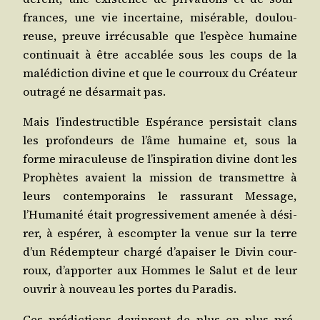
frances, une vie incer­taine, misé­rable, dou­lou­
reuse, preuve irré­cu­sable que l’espèce humaine
conti­nuait à être acca­blée sous les coups de la
malé­dic­tion divine et que le cour­roux du Créa­teur
outra­gé ne désar­mait pas.
Mais l’indestructible Espé­rance per­sis­tait clans
les pro­fon­deurs de l’âme humaine et, sous la
forme mira­cu­leuse de l’inspiration divine dont les
Pro­phètes avaient la mis­sion de trans­mettre à
leurs contem­po­rains le ras­su­rant Mes­sage,
l’Humanité était pro­gres­si­ve­ment ame­née à dési­
rer, à espé­rer, à escomp­ter la venue sur la terre
d’un Rédemp­teur char­gé d’apaiser le Divin cour­
roux, d’apporter aux Hommes le Salut et de leur
ouvrir à nou­veau les portes du Paradis.
Ces pré­dic­tions devinrent de plus en plus pré­