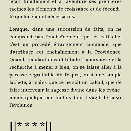
jetait timi­de­ment et à l’aventure ses pre­mières
racines les élé­ments de crois­sance et de fécon­di­
té qui lui étaient nécessaires.
Lorsque, dans une suc­ces­sion de faits, on ne
com­prend pas l’enchaînement qui les rat­tache,
c’est un pro­cé­dé étran­ge­ment com­mode, que
d’attribuer cet enchaî­ne­ment à la Pro­vi­dence.
Quand, recu­lant devant l’étude à pour­suivre et la
recherche à mener à bien, on se laisse aller à la
paresse regret­table de l’esprit, c’est une simple
lâche­té, à moins que ce ne soit un cal­cul, que de
faire inter­ve­nir la sagesse divine dans les évé­ne­
ments quelque peu touf­fus dont il s’agit de sai­sir
l’évolution.
[|* * * *|]