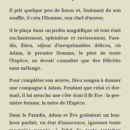
Il prit quelque peu de limon et, l’animant de son
souffle, il créa l’Homme, son chef‑d’œuvre.
Il le pla­ça dans un jar­din magni­fique où tout était
enchan­te­ment, splen­deur et ravis­se­ment, Para­
dis, Éden, séjour d’inexprimables délices, où
Adam, le pre­mier Homme, le père de toute
l’Espèce, ne devait connaître que des féli­ci­tés
sans mélange.
Pour com­plé­ter son œuvre, Dieu son­gea à don­ner
une com­pagne à Adam. Pen­dant que celui-ci dor­
mait, il lui arra­cha une côte dont il fit Ève : la pre­
mière femme, la mère de l’Espèce.
Dans le Para­dis, Adam et Ève goû­taient un bon­
heur par­fait, en état d’innocence, igno­rant toute