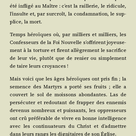
été infli­gé au Maître : c’est la raille­rie, le ridi­cule,
l’insulte et, par sur­croît, la condam­na­tion, le sup­
plice, la mort.
Temps héroïques où, par mil­liers et mil­liers, les
Confes­seurs de la Foi Nou­velle s’offrirent joyeu­se­
ment à la tor­ture et firent allè­gre­ment le sacri­fice
de leur vie, plu­tôt que de renier ou sim­ple­ment
de taire leurs croyances !
Mais voi­ci que les âges héroïques ont pris fin ; la
semence des Mar­tyrs a por­té ses fruits ; elle a
cou­vert le sol de mois­sons abon­dantes. Las de
per­sé­cu­ter et redou­tant de frap­per des enne­mis
deve­nus nom­breux et puis­sants, les oppres­seurs
ont crû pré­fé­rable de vivre en bonne intel­li­gence
avec les conti­nua­teurs du Christ et d’admettre
dans leurs rangs les digni­taires de son Église.