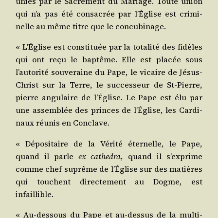
unies par le Sacre­ment du Mariage. Toute union
qui n’a pas été consa­crée par l’Église est cri­mi­
nelle au même titre que le concubinage.
« L’Église est consti­tuée par la tota­li­té des fidèles
qui ont reçu le bap­tême. Elle est pla­cée sous
l’autorité sou­ve­raine du Pape, le vicaire de Jésus-
Christ sur la Terre, le suc­ces­seur de St-Pierre,
pierre angu­laire de l’Église. Le Pape est élu par
une assem­blée des princes de l’Église, les Car­di­
naux réunis en Conclave.
« Dépo­si­taire de la Véri­té éter­nelle, le Pape,
quand il parle
ex cathe­dra
, quand il s’exprime
comme chef suprême de l’Église sur des matières
qui touchent direc­te­ment au Dogme, est
infaillible.
« Au-des­sous du Pape et au-des­sus de la mul­ti­