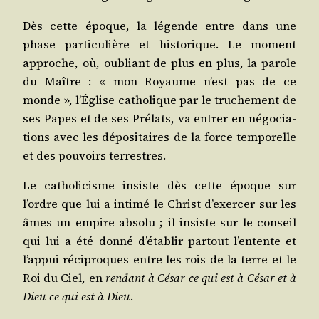
Dès cette époque, la légende entre dans une
phase par­ti­cu­lière et his­to­rique. Le moment
approche, où, oubliant de plus en plus, la parole
du Maître : « mon Royaume n’est pas de ce
monde », l’Église catho­lique par le tru­che­ment de
ses Papes et de ses Pré­lats, va entrer en négo­cia­
tions avec les dépo­si­taires de la force tem­po­relle
et des pou­voirs terrestres.
Le catho­li­cisme insiste dès cette époque sur
l’ordre que lui a inti­mé le Christ d’exercer sur les
âmes un empire abso­lu ; il insiste sur le conseil
qui lui a été don­né d’établir par­tout l’entente et
l’appui réci­proques entre les rois de la terre et le
Roi du Ciel, en
ren­dant à César ce qui est à César et à
Dieu ce qui est à Dieu
.