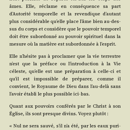
âmes. Elle, réclame en consé­quence sa part
d’Autorité tem­po­relle et la reven­dique d’autant
plus consi­dé­rable qu’elle place l’âme bien au-des­
sus du corps et consi­dère que le pou­voir tem­po­rel
doit être subor­don­né au pou­voir spi­ri­tuel dans la
mesure où la matière est subor­don­née à l’esprit.
Elle n’hésite pas à pro­cla­mer que la vie ter­restre
n’est que la pré­face ou l’introduction à la Vie
céleste, qu’elle est une pré­pa­ra­tion à celle-ci et
qu’il est impos­sible de pré­pa­rer, comme il
convient, le Royaume de Dieu dans l’au-delà sans
l’avoir éta­bli le plus pos­sible ici-bas.
Quant aux pou­voirs confé­rés par le Christ à son
Église, ils sont presque divins. Voyez plutôt :
« Nul ne sera sau­vé, s’il n’a été, par les eaux puri­