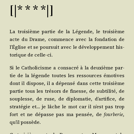
[|* * * *|]
La troi­sième par­tie de la Légende, le troi­sième
acte du Drame, com­mence avec la fon­da­tion de
l’Église et se pour­suit avec le déve­lop­pe­ment his­
to­rique de celle-ci.
Si le Catho­li­cisme a consa­cré à la deuxième par­
tie de la légende toutes les res­sources émo­tives
dont il dis­pose, il a dépen­sé dans cette troi­sième
par­tie tous les tré­sors de finesse, de sub­ti­li­té, de
sou­plesse, de ruse, de diplo­ma­tie, d’artifice, de
stra­té­gie et… je lâche le mot car il n’est pas trop
fort et ne dépasse pas ma pen­sée, de
four­be­rie
,
qu’il possède.