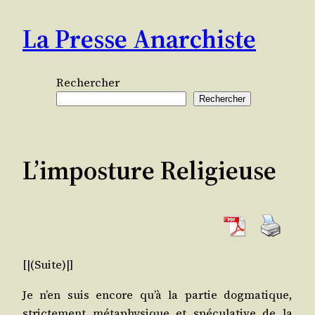
Aller
La Presse Anarchiste
au
contenu
Rechercher
Rechercher
L’imposture Religieuse
[|(Suite)|]
Je n’en suis encore qu’à la par­tie dog­ma­tique,
stric­te­ment méta­phy­sique et spé­cu­la­tive de la