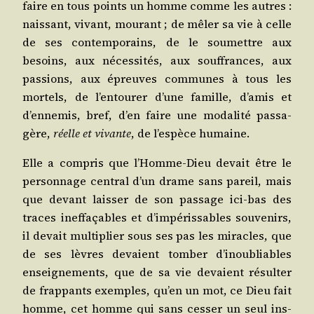
faire en tous points un homme comme les autres :
nais­sant, vivant, mou­rant ; de mêler sa vie à celle
de ses contem­po­rains, de le sou­mettre aux
besoins, aux néces­si­tés, aux souf­frances, aux
pas­sions, aux épreuves com­munes à tous les
mor­tels, de l’entourer d’une famille, d’amis et
d’ennemis, bref, d’en faire une moda­li­té pas­sa­
gère,
réelle et vivante
, de l’espèce humaine.
Elle a com­pris que l’Homme-Dieu devait être le
per­son­nage cen­tral d’un drame sans pareil, mais
que devant lais­ser de son pas­sage ici-bas des
traces inef­fa­çables et d’impérissables sou­ve­nirs,
il devait mul­ti­plier sous ses pas les miracles, que
de ses lèvres devaient tom­ber d’inoubliables
ensei­gne­ments, que de sa vie devaient résul­ter
de frap­pants exemples, qu’en un mot, ce Dieu fait
homme, cet homme qui sans ces­ser un seul ins­