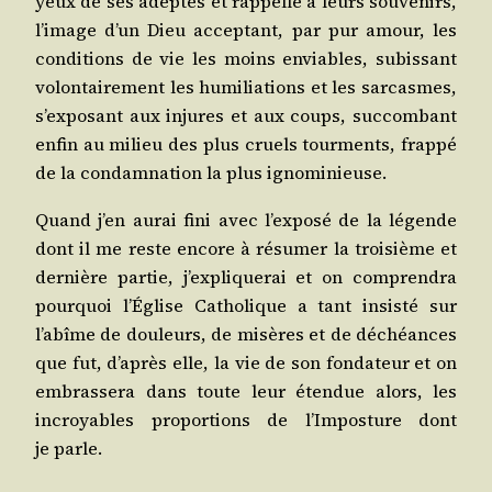
yeux de ses adeptes et rap­pelle à leurs sou­ve­nirs,
l’image d’un Dieu accep­tant, par pur amour, les
condi­tions de vie les moins enviables, subis­sant
volon­tai­re­ment les humi­lia­tions et les sar­casmes,
s’exposant aux injures et aux coups, suc­com­bant
enfin au milieu des plus cruels tour­ments, frap­pé
de la condam­na­tion la plus ignominieuse.
Quand j’en aurai fini avec l’exposé de la légende
dont il me reste encore à résu­mer la troi­sième et
der­nière par­tie, j’expliquerai et on com­pren­dra
pour­quoi l’Église Catho­lique a tant insis­té sur
l’abîme de dou­leurs, de misères et de déchéances
que fut, d’après elle, la vie de son fon­da­teur et on
embras­se­ra dans toute leur éten­due alors, les
incroyables pro­por­tions de l’Imposture dont
je parle.