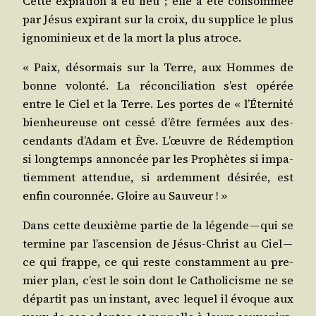
Cette expia­tion a eu lieu ; elle a été consom­mée
par Jésus expi­rant sur la croix, du sup­plice le plus
igno­mi­nieux et de la mort la plus atroce.
« Paix, désor­mais sur la Terre, aux Hommes de
bonne volon­té. La récon­ci­lia­tion s’est opé­rée
entre le Ciel et la Terre. Les portes de « l’Éternité
bien­heu­reuse ont ces­sé d’être fer­mées aux des­
cen­dants d’Adam et Ève. L’œuvre de Rédemp­tion
si long­temps annon­cée par les Pro­phètes si impa­
tiem­ment atten­due, si ardem­ment dési­rée, est
enfin cou­ron­née. Gloire au Sauveur ! »
Dans cette deuxième par­tie de la légende — qui se
ter­mine par l’ascension de Jésus-Christ au Ciel —
ce qui frappe, ce qui reste constam­ment au pre­
mier plan, c’est le soin dont le Catho­li­cisme ne se
dépar­tit pas un ins­tant, avec lequel il évoque aux