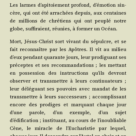
Les larmes d’apitoiement pro­fond, d’émotion sin­
cère, qui ont été arra­chées depuis, aux cen­taines
de mil­lions de chré­tiens qui ont peu­plé notre
globe, suf­fi­raient, réunies, à for­mer un Océan.
Mort, Jésus-Christ sort vivant du sépulcre, et se
fait recon­naître par les Apôtres. Il vit au milieu
d’eux pen­dant qua­rante jours, leur pro­di­guant ses
pré­ceptes et ses recom­man­da­tions ; les met­tant
en pos­ses­sion des ins­truc­tions qu’ils devront
obser­ver et trans­mettre à leurs conti­nua­teurs ;
leur délé­guant ses pou­voirs avec man­dat de les
trans­mettre à leurs suc­ces­seurs ; accom­plis­sant
encore des pro­diges et mar­quant chaque jour
d’une parole, d’un exemple, d’un sujet
d’édification ; ins­ti­tuant, au cours de l’inoubliable
Cène, le miracle de l’Eucharistie par lequel,