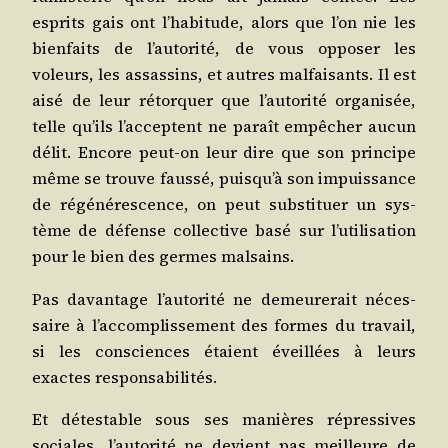
esprits gais ont l’habitude, alors que l’on nie les
bien­faits de l’autorité, de vous oppo­ser les
voleurs, les assas­sins, et autres mal­fai­sants. Il est
aisé de leur rétor­quer que l’autorité orga­ni­sée,
telle qu’ils l’acceptent ne paraît empê­cher aucun
délit. Encore peut-on leur dire que son prin­cipe
même se trouve faus­sé, puisqu’à son impuis­sance
de régé­né­res­cence, on peut sub­sti­tuer un sys­
tème de défense col­lec­tive basé sur l’utilisation
pour le bien des germes malsains.
Pas davan­tage l’autorité ne demeu­re­rait néces­
saire à l’accomplissement des formes du tra­vail,
si les consciences étaient éveillées à leurs
exactes responsabilités.
Et détes­table sous ses manières répres­sives
sociales, l’autorité ne devient pas meilleure de