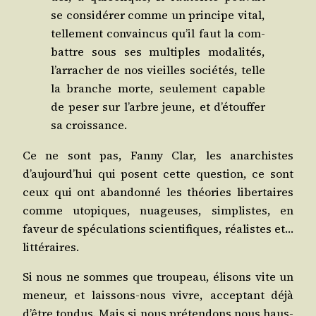
se consi­dé­rer comme un prin­cipe vital,
tel­le­ment convain­cus qu’il faut la com­
battre sous ses mul­tiples moda­li­tés,
l’arracher de nos vieilles socié­tés, telle
la branche morte, seule­ment capable
de peser sur l’arbre jeune, et d’étouffer
sa croissance.
Ce ne sont pas, Fan­ny Clar, les anar­chistes
d’aujourd’hui qui posent cette ques­tion, ce sont
ceux qui ont aban­don­né les théo­ries liber­taires
comme uto­piques, nua­geuses, sim­plistes, en
faveur de spé­cu­la­tions scien­ti­fiques, réa­listes et…
littéraires.
Si nous ne sommes que trou­peau, éli­sons vite un
meneur, et lais­sons-nous vivre, accep­tant déjà
d’être ton­dus. Mais si nous pré­ten­dons nous haus­