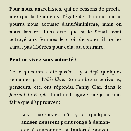
Pour nous, anar­chistes, qui ne ces­sons de pro­cla­
mer que la femme est l’égale de l’homme, on ne
pour­ra nous accu­ser d’antiféminisme, mais on
nous lais­se­ra bien dire que si le Sénat avait
octroyé aux femmes le droit de voter, il ne les
aurait pas libé­rées pour cela, au contraire.
Peut-on vivre sans autorité ?
Cette ques­tion a été posée il y a déjà quelques
semaines par l’
Idée libre
. De nom­breux écri­vains,
pen­seurs, etc. ont répon­du. Fan­ny Clar, dans le
Jour­nal du Peuple
, tient un lan­gage que je ne puis
faire que d’approuver :
Les anar­chistes d’il y a quelques
années n’eussent point son­gé à deman­
der, à qui­conque, si l’autorité pou­vait