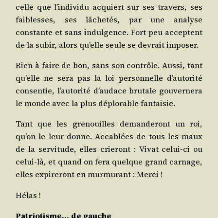
celle que l’individu acquiert sur ses tra­vers, ses
fai­blesses, ses lâche­tés, par une ana­lyse
constante et sans indul­gence. Fort peu acceptent
de la subir, alors qu’elle seule se devrait imposer.
Rien à faire de bon, sans son contrôle. Aus­si, tant
qu’elle ne sera pas la loi per­son­nelle d’autorité
consen­tie, l’autorité d’audace bru­tale gou­ver­ne­ra
le monde avec la plus déplo­rable fantaisie.
Tant que les gre­nouilles deman­de­ront un roi,
qu’on le leur donne. Acca­blées de tous les maux
de la ser­vi­tude, elles crie­ront : Vivat celui-ci ou
celui-là, et quand on fera quelque grand car­nage,
elles expi­re­ront en mur­mu­rant : Merci !
Hélas !
Patrio­tisme… de gauche