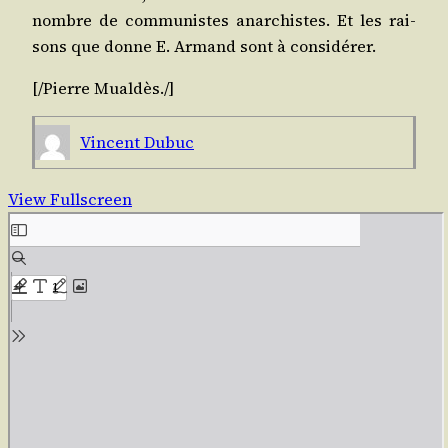
nombre de com­mu­nistes anar­chistes. Et les rai­
sons que donne E. Armand sont à considérer.
[/​Pierre
Mual­dès
./​]
Vincent Dubuc
View Fullscreen