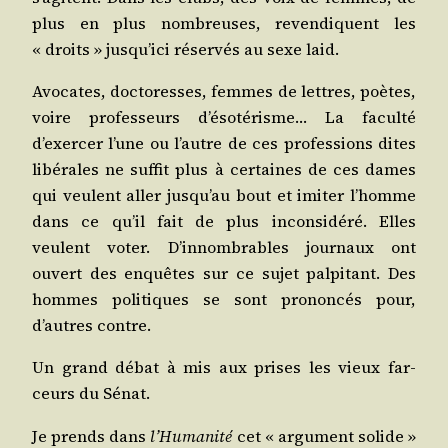
plus en plus nom­breuses, reven­diquent les
« droits » jusqu’ici réser­vés au sexe laid.
Avo­cates, doc­to­resses, femmes de lettres, poètes,
voire pro­fes­seurs d’ésotérisme… La facul­té
d’exercer l’une ou l’autre de ces pro­fes­sions dites
libé­rales ne suf­fit plus à cer­taines de ces dames
qui veulent aller jusqu’au bout et imi­ter l’homme
dans ce qu’il fait de plus incon­si­dé­ré. Elles
veulent voter. D’innombrables jour­naux ont
ouvert des enquêtes sur ce sujet pal­pi­tant. Des
hommes poli­tiques se sont pro­non­cés pour,
d’autres contre.
Un grand débat à mis aux prises les vieux far­
ceurs du Sénat.
Je prends dans
l’Humanité
cet « argu­ment solide »