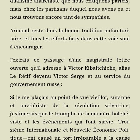
dua­lisme-anar­chiste que nous cri­ti­quons par­fois,
mais chez les par­ti­sans duquel nous avons eu et
nous trou­vons encore tant de sympathies.
Armand reste dans la bonne tra­di­tion anti­au­to­ri­
taire, et tous les efforts faits dans cette voie sont
à encourager.
J’extrais ce pas­sage d’une magis­trale lettre
ouverte qu’il adresse à Vic­tor Kibalt­chiche, alias
Le Rétif deve­nu Vic­tor Serge et au ser­vice du
gou­ver­ne­ment russe :
Si je me pla­çais au point de vue vieillot, sur­an­né
et ouvrié­riste de la révo­lu­tion sal­va­trice,
j’estimerais que le triomphe de la manière bol­ché­
viste et les évé­ne­ments qui l’ont sui­vie — Troi­
sième Inter­na­tio­nale et Nou­velle Éco­no­mie Poli­
tique — ont cau­sé un tort irré­pa­rable à la cause