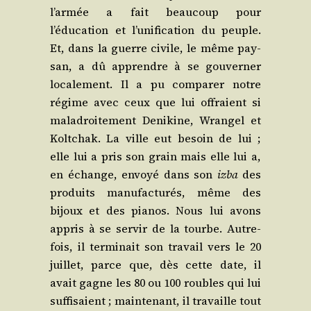
l’armée a fait beau­coup pour
l’éducation et l’unification du peuple.
Et, dans la guerre civile, le même pay­
san, a dû apprendre à se gou­ver­ner
loca­le­ment. Il a pu com­pa­rer notre
régime avec ceux que lui offraient si
mal­adroi­te­ment Deni­kine, Wran­gel et
Kolt­chak. La ville eut besoin de lui ;
elle lui a pris son grain mais elle lui a,
en échange, envoyé dans son
izba
des
pro­duits manu­fac­tu­rés, même des
bijoux et des pia­nos. Nous lui avons
appris à se ser­vir de la tourbe. Autre­
fois, il ter­mi­nait son tra­vail vers le 20
juillet, parce que, dès cette date, il
avait gagne les 80 ou 100 roubles qui lui
suf­fi­saient ; main­te­nant, il tra­vaille tout