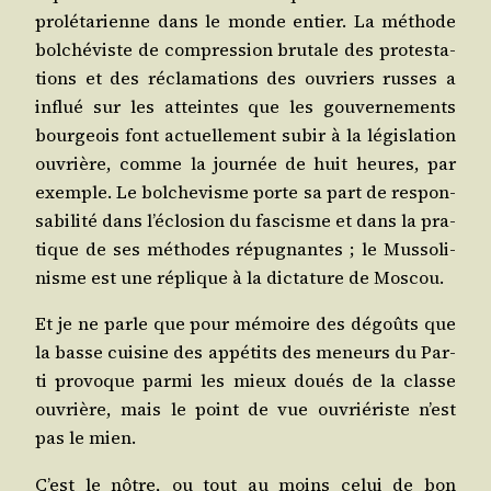
pro­lé­ta­rienne dans le monde entier. La méthode
bol­ché­viste de com­pres­sion bru­tale des pro­tes­ta­
tions et des récla­ma­tions des ouvriers russes a
influé sur les atteintes que les gou­ver­ne­ments
bour­geois font actuel­le­ment subir à la légis­la­tion
ouvrière, comme la jour­née de huit heures, par
exemple. Le bol­che­visme porte sa part de res­pon­
sa­bi­li­té dans l’éclosion du fas­cisme et dans la pra­
tique de ses méthodes répu­gnantes ; le Mus­so­li­
nisme est une réplique à la dic­ta­ture de Moscou.
Et je ne parle que pour mémoire des dégoûts que
la basse cui­sine des appé­tits des meneurs du Par­
ti pro­voque par­mi les mieux doués de la classe
ouvrière, mais le point de vue ouvrié­riste n’est
pas le mien.
C’est le nôtre, ou tout au moins celui de bon