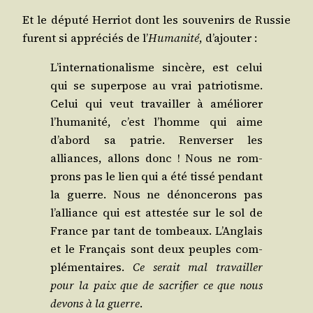
Et le dépu­té Her­riot dont les sou­ve­nirs de Rus­sie
furent si appré­ciés de l’
Huma­ni­té
, d’ajouter :
L’internationalisme sin­cère, est celui
qui se super­pose au vrai patrio­tisme.
Celui qui veut tra­vailler à amé­lio­rer
l’humanité, c’est l’homme qui aime
d’abord sa patrie. Ren­ver­ser les
alliances, allons donc ! Nous ne rom­
prons pas le lien qui a été tis­sé pen­dant
la guerre. Nous ne dénon­ce­rons pas
l’alliance qui est attes­tée sur le sol de
France par tant de tom­beaux. L’Anglais
et le Fran­çais sont deux peuples com­
plé­men­taires.
Ce serait mal tra­vailler
pour la paix que de sacri­fier ce que nous
devons à la guerre
.