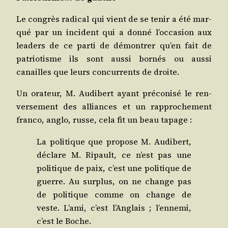
Le congrès radi­cal qui vient de se tenir a été mar­
qué par un inci­dent qui a don­né l’occasion aux
lea­ders de ce par­ti de démon­trer qu’en fait de
patrio­tisme ils sont aus­si bor­nés ou aus­si
canailles que leurs concur­rents de droite.
Un ora­teur, M. Audi­bert ayant pré­co­ni­sé le ren­
ver­se­ment des alliances et un rap­pro­che­ment
fran­co, anglo, russe, cela fit un beau tapage :
La poli­tique que pro­pose M. Audi­bert,
déclare M. Ripault, ce n’est pas une
poli­tique de paix, c’est une poli­tique de
guerre. Au sur­plus, on ne change pas
de poli­tique comme on change de
veste. L’ami, c’est l’Anglais ; l’ennemi,
c’est le Boche.