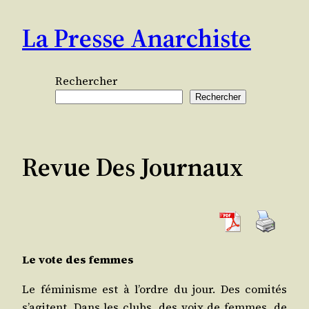
Aller
La Presse Anarchiste
au
contenu
Rechercher
Rechercher
Revue Des Journaux
Le vote des femmes
Le fémi­nisme est à l’ordre du jour. Des comi­tés
s’agitent. Dans les clubs, des voix de femmes, de