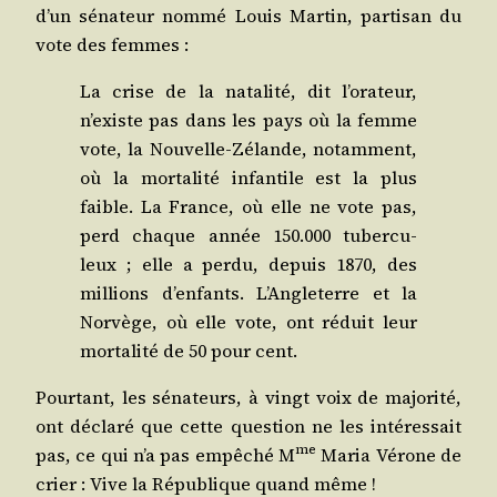
d’un séna­teur nom­mé Louis Mar­tin, par­ti­san du
vote des femmes :
La crise de la nata­li­té, dit l’orateur,
n’existe pas dans les pays où la femme
vote, la Nou­velle-Zélande, notam­ment,
où la mor­ta­li­té infan­tile est la plus
faible. La France, où elle ne vote pas,
perd chaque année 150.000 tuber­cu­
leux ; elle a per­du, depuis 1870, des
mil­lions d’enfants. L’Angleterre et la
Nor­vège, où elle vote, ont réduit leur
mor­ta­li­té de 50 pour cent.
Pour­tant, les séna­teurs, à vingt voix de majo­ri­té,
ont décla­ré que cette ques­tion ne les inté­res­sait
me
pas, ce qui n’a pas empê­ché M
Maria Vérone de
crier : Vive la Répu­blique quand même !