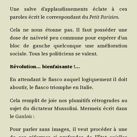
Une salve d’applaudissements éclate à ces
paroles écrit le cor­res­pon­dant du
Petit Pari­sien
.
Cela ne nous étonne pas. Il faut pos­sé­der une
dose de naï­ve­té peu com­mune pour espé­rer d’un
bloc de gauche quel­conque une amé­lio­ra­tion
sociale. Tous les poli­ti­ciens se valent.
Révo­lu­tion… bienfaisante !…
En atten­dant le fias­co auquel logi­que­ment il doit
abou­tir, le fias­co triomphe en Italie.
Cela rem­plit de joie nos plu­mi­tifs rétro­grades au
sujet du dic­ta­teur Mus­so­li­ni. Mer­meix écrit dans
le
Gau­lois
:
Pour par­ler sans images, il veut pro­cé­der à une
de ces réformes si pro­fondes de l’État qu’elles