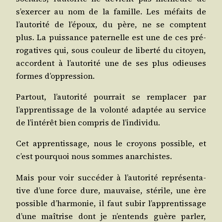
s’exercer au nom de la famille. Les méfaits de
l’autorité de l’époux, du père, ne se comptent
plus. La puis­sance pater­nelle est une de ces pré­
ro­ga­tives qui, sous cou­leur de liber­té du citoyen,
accordent à l’autorité une de ses plus odieuses
formes d’oppression.
Par­tout, l’autorité pour­rait se rem­pla­cer par
l’apprentissage de la volon­té adap­tée au ser­vice
de l’intérêt bien com­pris de l’individu.
Cet appren­tis­sage, nous le croyons pos­sible, et
c’est pour­quoi nous sommes anarchistes.
Mais pour voir suc­cé­der à l’autorité repré­sen­ta­
tive d’une force dure, mau­vaise, sté­rile, une ère
pos­sible d’harmonie, il faut subir l’apprentissage
d’une maî­trise dont je n’entends guère par­ler,