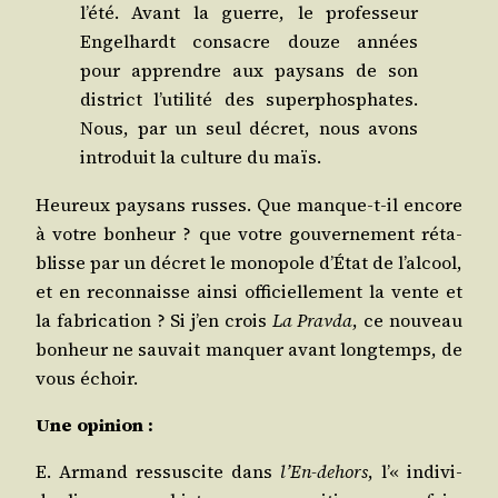
l’été. Avant la guerre, le pro­fes­seur
Engel­hardt consacre douze années
pour apprendre aux pay­sans de son
dis­trict l’utilité des super­phos­phates.
Nous, par un seul décret, nous avons
intro­duit la culture du maïs.
Heu­reux pay­sans russes. Que manque-t-il encore
à votre bon­heur ? que votre gou­ver­ne­ment réta­
blisse par un décret le mono­pole d’État de l’alcool,
et en recon­naisse ain­si offi­ciel­le­ment la vente et
la fabri­ca­tion ? Si j’en crois
La Prav­da
, ce nou­veau
bon­heur ne sau­vait man­quer avant long­temps, de
vous échoir.
Une opi­nion :
E. Armand res­sus­cite dans
l’En-dehors
, l’« indi­vi­