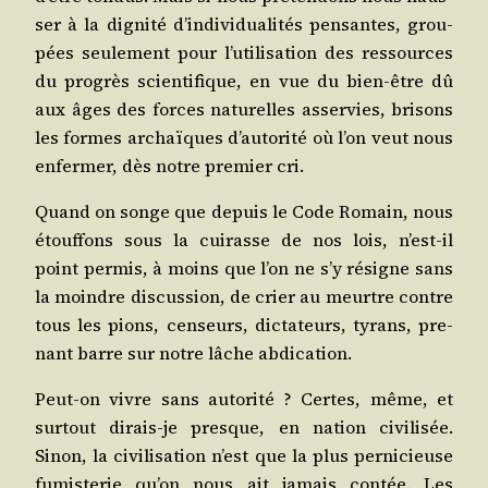
ser à la digni­té d’individualités pen­santes, grou­
pées seule­ment pour l’utilisation des res­sources
du pro­grès scien­ti­fique, en vue du bien-être dû
aux âges des forces natu­relles asser­vies, bri­sons
les formes archaïques d’autorité où l’on veut nous
enfer­mer, dès notre pre­mier cri.
Quand on songe que depuis le Code Romain, nous
étouf­fons sous la cui­rasse de nos lois, n’est-il
point per­mis, à moins que l’on ne s’y résigne sans
la moindre dis­cus­sion, de crier au meurtre contre
tous les pions, cen­seurs, dic­ta­teurs, tyrans, pre­
nant barre sur notre lâche abdication.
Peut-on vivre sans auto­ri­té ? Certes, même, et
sur­tout dirais-je presque, en nation civi­li­sée.
Sinon, la civi­li­sa­tion n’est que la plus per­ni­cieuse
fumis­te­rie qu’on nous ait jamais contée. Les