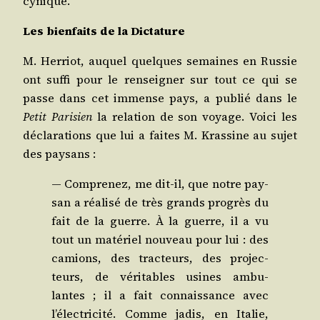
cynique.
Les bien­faits de la Dictature
M. Her­riot, auquel quelques semaines en Rus­sie
ont suf­fi pour le ren­sei­gner sur tout ce qui se
passe dans cet immense pays, a publié dans le
Petit Pari­sien
la rela­tion de son voyage. Voi­ci les
décla­ra­tions que lui a faites M. Kras­sine au sujet
des paysans :
— Com­pre­nez, me dit-il, que notre pay­
san a réa­li­sé de très grands pro­grès du
fait de la guerre. À la guerre, il a vu
tout un maté­riel nou­veau pour lui : des
camions, des trac­teurs, des pro­jec­
teurs, de véri­tables usines ambu­
lantes ; il a fait connais­sance avec
l’électricité. Comme jadis, en Ita­lie,