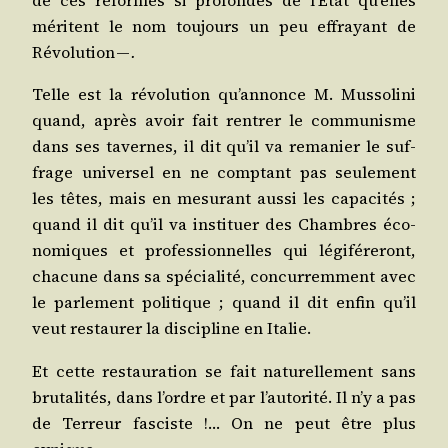
méritent le nom tou­jours un peu effrayant de
Révo­lu­tion —
.
Telle est la révo­lu­tion qu’annonce M. Mus­so­li­ni
quand, après avoir fait ren­trer le com­mu­nisme
dans ses tavernes, il dit qu’il va rema­nier le suf­
frage uni­ver­sel en ne comp­tant pas seule­ment
les têtes, mais en mesu­rant aus­si les capa­ci­tés ;
quand il dit qu’il va ins­ti­tuer des Chambres éco­
no­miques et pro­fes­sion­nelles qui légi­fé­re­ront,
cha­cune dans sa spé­cia­li­té, concur­rem­ment avec
le par­le­ment poli­tique ; quand il dit enfin qu’il
veut res­tau­rer la dis­ci­pline en Italie.
Et cette res­tau­ra­tion se fait natu­rel­le­ment sans
bru­ta­li­tés, dans l’ordre et par l’autorité. Il n’y a pas
de Ter­reur fas­ciste !… On ne peut être plus