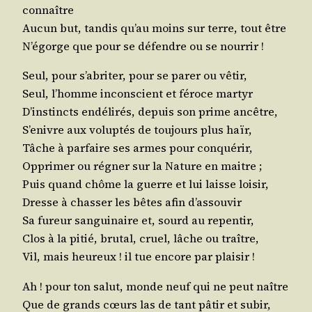
connaître
Aucun but, tan­dis qu’au moins sur terre, tout être
N’égorge que pour se défendre ou se nourrir !
Seul, pour s’abriter, pour se parer ou vêtir,
Seul, l’homme incons­cient et féroce martyr
D’instincts endé­li­rés, depuis son prime ancêtre,
S’enivre aux volup­tés de tou­jours plus haïr,
Tâche à par­faire ses armes pour conquérir,
Oppri­mer ou régner sur la Nature en maitre ;
Puis quand chôme la guerre et lui laisse loisir,
Dresse à chas­ser les bêtes afin d’assouvir
Sa fureur san­gui­naire et, sourd au repentir,
Clos à la pitié, bru­tal, cruel, lâche ou traître,
Vil, mais heu­reux ! il tue encore par plaisir !
Ah ! pour ton salut, monde neuf qui ne peut naître
Que de grands cœurs las de tant pâtir et subir,