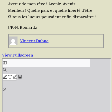
Ave­nir de mon rêve ! Ave­nir, Avenir
Meilleur ! Quelle paix et quelle liber­té d’être
Si tous les lueurs pou­vaient enfin disparaître !
[/P.-N.
Roi­nard
./​]
Vincent Dubuc
View Fullscreen