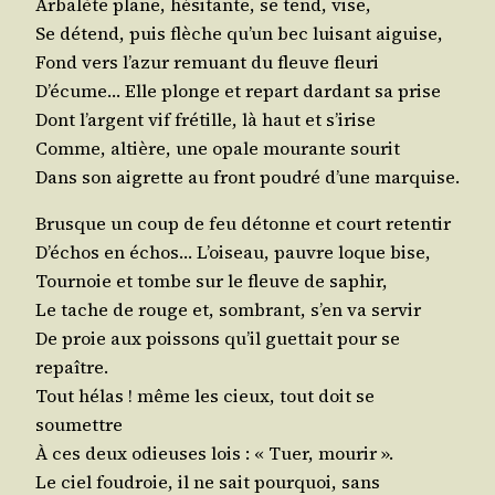
Arba­lète plane, hési­tante, se tend, vise,
Se détend, puis flèche qu’un bec lui­sant aiguise,
Fond vers l’azur remuant du fleuve fleuri
D’écume… Elle plonge et repart dar­dant sa prise
Dont l’argent vif fré­tille, là haut et s’irise
Comme, altière, une opale mou­rante sourit
Dans son aigrette au front pou­dré d’une marquise.
Brusque un coup de feu détonne et court retentir
D’échos en échos… L’oiseau, pauvre loque bise,
Tour­noie et tombe sur le fleuve de saphir,
Le tache de rouge et, som­brant, s’en va servir
De proie aux pois­sons qu’il guet­tait pour se
repaître.
Tout hélas ! même les cieux, tout doit se
soumettre
À ces deux odieuses lois : « Tuer, mourir ».
Le ciel fou­droie, il ne sait pour­quoi, sans