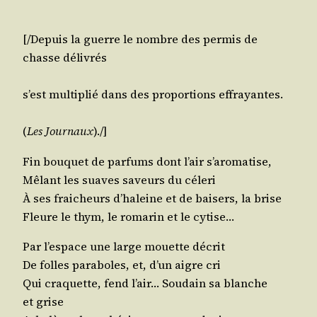
[/​Depuis la guerre le nombre des per­mis de
chasse délivrés
s’est mul­ti­plié dans des pro­por­tions effrayantes.
(
Les Jour­naux
)./​]
Fin bou­quet de par­fums dont l’air s’aromatise,
Mêlant les suaves saveurs du céleri
À ses frai­cheurs d’haleine et de bai­sers, la brise
Fleure le thym, le roma­rin et le cytise…
Par l’espace une large mouette décrit
De folles para­boles, et, d’un aigre cri
Qui cra­quette, fend l’air… Sou­dain sa blanche
et grise